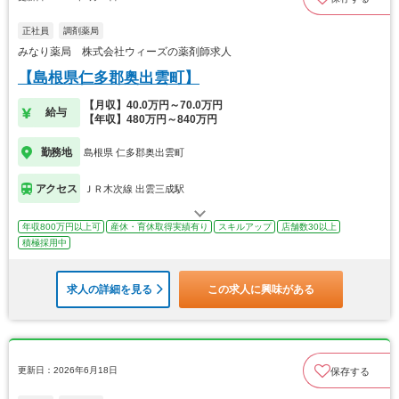
正社員
調剤薬局
みなり薬局 株式会社ウィーズの薬剤師求人
【島根県仁多郡奥出雲町】
【月収】40.0万円～70.0万円
給与
【年収】480万円～840万円
勤務地
島根県 仁多郡奥出雲町
アクセス
ＪＲ木次線 出雲三成駅
年収800万円以上可
産休・育休取得実績有り
スキルアップ
店舗数30以上
積極採用中
求人の詳細を見る
この求人に興味がある
更新日：2026年6月18日
保存する