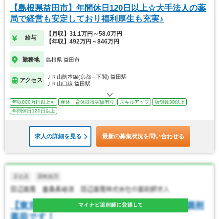
【島根県益田市】年間休日120日以上☆大手法人の薬
局で経営も安定しており福利厚生も充実♪
【月収】31.1万円～58.0万円
給与
【年収】492万円～846万円
勤務地
島根県 益田市
ＪＲ山陰本線(京都－下関) 益田駅
アクセス
ＪＲ山口線 益田駅
年収800万円以上可
産休・育休取得実績有り
スキルアップ
店舗数30以上
年間休日120日以上
求人の詳細を見る
最新の募集状況を問い合わせる