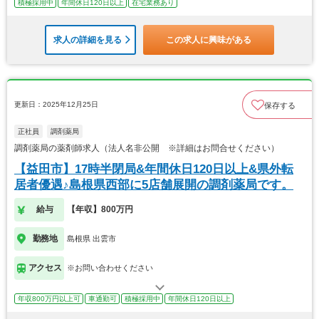
積極採用中
年間休日120日以上
在宅業務あり
求人の詳細を見る
この求人に興味がある
更新日：2025年12月25日
保存する
正社員
調剤薬局
調剤薬局の薬剤師求人（法人名非公開 ※詳細はお問合せください）
【益田市】17時半閉局&年間休日120日以上&県外転
居者優遇♪島根県西部に5店舗展開の調剤薬局です。
給与
【年収】800万円
勤務地
島根県 出雲市
アクセス
※お問い合わせください
年収800万円以上可
車通勤可
積極採用中
年間休日120日以上