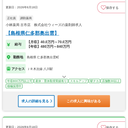
更新日：2026年6月18日
保存する
正社員
調剤薬局
小林薬局 古市店 株式会社ウィーズの薬剤師求人
【島根県仁多郡奥出雲】
【月収】40.0万円～70.0万円
給与
【年収】480万円～840万円
勤務地
島根県 仁多郡奥出雲町
アクセス
ＪＲ木次線 八川駅
年収800万円以上可
産休・育休取得実績有り
スキルアップ
駅チカ
店舗数30以上
積極採用中
求人の詳細を見る
この求人に興味がある
更新日：2026年6月18日
保存する