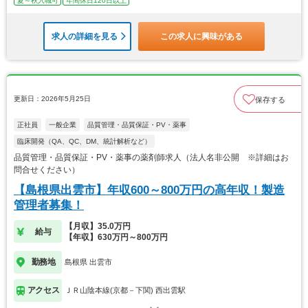
夏～秋入職可
年間休日120日以上
求人の詳細を見る
この求人に興味がある
更新日：2026年5月25日
保存する
正社員
一般企業
品質管理・品質保証・PV・薬事
臨床開発（QA、QC、DM、統計解析など）
品質管理・品質保証・PV・薬事の薬剤師求人（法人名非公開 ※詳細はお
問合せください）
【島根県出雲市】年収600～800万円の高年収！製造
管理者募集！
【月収】35.0万円
給与
【年収】630万円～800万円
勤務地
島根県 出雲市
アクセス
ＪＲ山陰本線(京都－下関) 西出雲駅