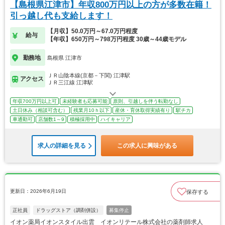
【島根県江津市】年収800万円以上の方が多数在籍！
引っ越し代も支給します！
【月収】50.0万円～67.0万円程度
給与
【年収】650万円～798万円程度 30歳～44歳モデル
勤務地
島根県 江津市
ＪＲ山陰本線(京都－下関) 江津駅
アクセス
ＪＲ三江線 江津駅
年収700万円以上可
未経験者も応募可能
原則、引越しを伴う転勤なし
土日休み（相談可含む）
残業月10ｈ以下
産休・育休取得実績有り
駅チカ
車通勤可
店舗数1～9
積極採用中
ハイキャリア
求人の詳細を見る
この求人に興味がある
更新日：2026年6月19日
保存する
正社員
ドラッグストア（調剤併設）
募集停止
イオン薬局イオンスタイル出雲 イオンリテール株式会社の薬剤師求人