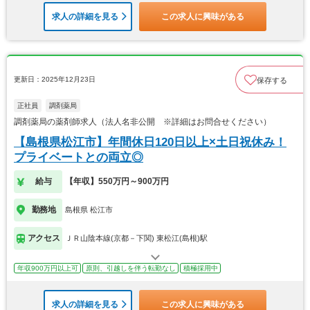
求人の詳細を見る
この求人に興味がある
更新日：2025年12月23日
保存する
正社員
調剤薬局
調剤薬局の薬剤師求人（法人名非公開 ※詳細はお問合せください）
【島根県松江市】年間休日120日以上×土日祝休み！
プライベートとの両立◎
給与
【年収】550万円～900万円
勤務地
島根県 松江市
アクセス
ＪＲ山陰本線(京都－下関) 東松江(島根)駅
年収900万円以上可
原則、引越しを伴う転勤なし
積極採用中
求人の詳細を見る
この求人に興味がある