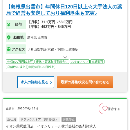
【島根県出雲市】年間休日120日以上☆大手法人の薬
局で経営も安定しており福利厚生も充実♪
【月収】31.1万円～58.0万円
給与
【年収】492万円～846万円
勤務地
島根県 出雲市
アクセス
ＪＲ山陰本線(京都－下関) 出雲市駅
年収800万円以上可
産休・育休取得実績有り
スキルアップ
車通勤可
店舗数30以上
年間休日120日以上
求人の詳細を見る
最新の募集状況を問い合わせる
更新日：2026年6月19日
保存する
正社員
ドラッグストア（調剤併設）
募集停止
イオン薬局益田店 イオンリテール株式会社の薬剤師求人