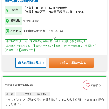
域密着の調剤薬局！
【月収】50.0万円～67.0万円程度
給与
【年収】650万円～750万円程度 30歳～モデル
勤務地
島根県 浜田市
アクセス
ＪＲ山陰本線(京都－下関) 浜田駅
年収700万円以上可
未経験者も応募可能
原則、引越しを伴う転勤なし
土日休み（相談可含む）
残業月10ｈ以下
産休・育休取得実績有り
車通勤可
店舗数1～9
積極採用中
求人の詳細を見る
この求人に興味がある
更新日：2025年12月23日
保存する
正社員
ドラッグストア（調剤併設）
ドラッグストア（調剤併設）の薬剤師求人（法人名非公開 ※詳細はお問合
せください）