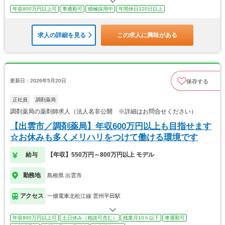
年収800万円以上可
車通勤可
積極採用中
年間休日120日以上
求人の詳細を見る
この求人に興味がある
更新日：2026年5月20日
保存する
正社員
調剤薬局
調剤薬局の薬剤師求人（法人名非公開 ※詳細はお問合せください）
【出雲市／調剤薬局】年収600万円以上も目指せます
☆お休みも多くメリハリをつけて働ける環境です
給与
【年収】550万円～800万円以上 モデル
勤務地
島根県 出雲市
アクセス
一畑電車北松江線 雲州平田駅
年収800万円以上可
土日休み（相談可含む）
残業月10ｈ以下
車通勤可