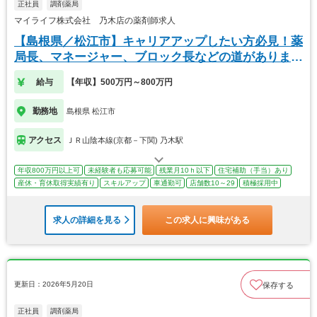
正社員
調剤薬局
マイライフ株式会社 乃木店の薬剤師求人
【島根県／松江市】キャリアアップしたい方必見！薬
局長、マネージャー、ブロック長などの道がありま
す！
給与
【年収】500万円～800万円
勤務地
島根県 松江市
アクセス
ＪＲ山陰本線(京都－下関) 乃木駅
年収800万円以上可
未経験者も応募可能
残業月10ｈ以下
住宅補助（手当）あり
産休・育休取得実績有り
スキルアップ
車通勤可
店舗数10～29
積極採用中
求人の詳細を見る
この求人に興味がある
更新日：2026年5月20日
保存する
正社員
調剤薬局