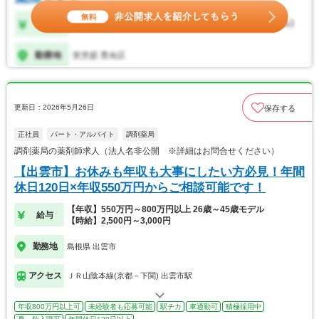
更新日：2026年5月26日
保存する
正社員
パート・アルバイト
調剤薬局
調剤薬局の薬剤師求人（法人名非公開 ※詳細はお問合せください）
【出雲市】お休みも年収も大事にしたい方必見！年間
休日120日×年収550万円からご相談可能です！
【年収】550万円～800万円以上 26歳～45歳モデル
給与
【時給】2,500円～3,000円
勤務地
島根県 出雲市
アクセス
ＪＲ山陰本線(京都－下関) 出雲市駅
年収800万円以上可
未経験者も応募可能
駅チカ
車通勤可
積極採用中