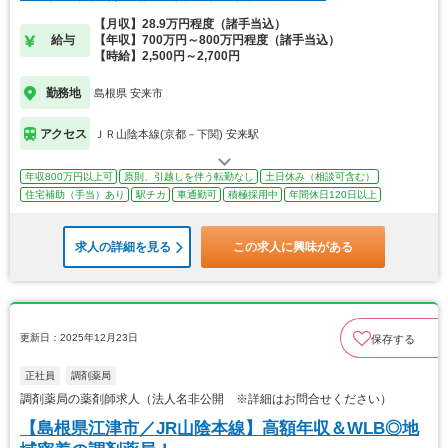
【月収】28.9万円程度（諸手当込）
給与
【年収】700万円～800万円程度（諸手当込）
【時給】2,500円～2,700円
勤務地
島根県 安来市
アクセス
ＪＲ山陰本線(京都－下関) 安来駅
年収800万円以上可
原則、引越しを伴う転勤なし
土日休み（相談可含む）
住宅補助（手当）あり
駅チカ
車通勤可
積極採用中
年間休日120日以上
求人の詳細を見る
この求人に興味がある
更新日：2025年12月23日
保存する
正社員
調剤薬局
調剤薬局の薬剤師求人（法人名非公開 ※詳細はお問合せください）
【島根県江津市／JR山陰本線】高額年収＆WLB◎地