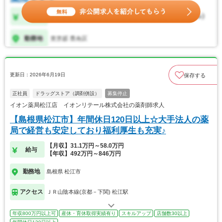
更新日：2026年6月19日
保存する
正社員
ドラッグストア（調剤併設）
募集停止
イオン薬局松江店 イオンリテール株式会社の薬剤師求人
【島根県松江市】年間休日120日以上☆大手法人の薬
局で経営も安定しており福利厚生も充実♪
【月収】31.1万円～58.0万円
給与
【年収】492万円～846万円
勤務地
島根県 松江市
アクセス
ＪＲ山陰本線(京都－下関) 松江駅
年収800万円以上可
産休・育休取得実績有り
スキルアップ
店舗数30以上