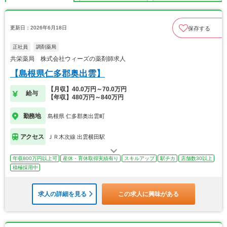
更新日：2026年6月18日
保存する
正社員
調剤薬局
共栄薬局 株式会社ウィーズの薬剤師求人
【島根県仁多郡奥出雲】
【月収】40.0万円～70.0万円
給与
【年収】480万円～840万円
勤務地
島根県 仁多郡奥出雲町
アクセス
ＪＲ木次線 出雲横田駅
年収800万円以上可
産休・育休取得実績有り
スキルアップ
駅チカ
店舗数30以上
積極採用中
求人の詳細を見る
この求人に興味がある