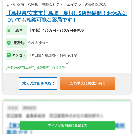
なべや薬局 八幡店 有限会社ティーエイチシーの薬剤師求人
【島根県/安来市】鳥取・島根に5店舗展開！お休みに
ついても相談可能な薬局です！
給与
【年収】450万円～800万円モデル
勤務地
島根県 安来市
アクセス
ＪＲ山陰本線(京都－下関) 安来駅
年収800万円以上可
車通勤可
積極採用中
求人の詳細を見る
この求人に興味がある