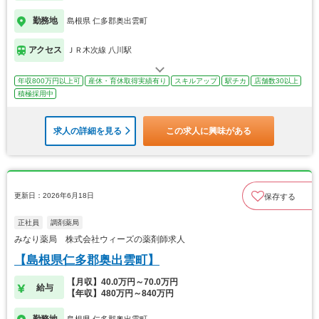
勤務地
島根県 仁多郡奥出雲町
アクセス
ＪＲ木次線 八川駅
年収800万円以上可
産休・育休取得実績有り
スキルアップ
駅チカ
店舗数30以上
積極採用中
求人の詳細を見る
この求人に興味がある
更新日：2026年6月18日
保存する
正社員
調剤薬局
みなり薬局 株式会社ウィーズの薬剤師求人
【島根県仁多郡奥出雲町】
【月収】40.0万円～70.0万円
給与
【年収】480万円～840万円