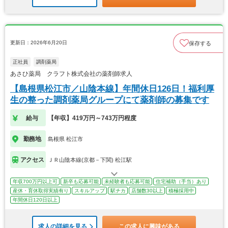
更新日：2026年6月20日
保存する
正社員
調剤薬局
あさひ薬局 クラフト株式会社の薬剤師求人
【島根県松江市／山陰本線】年間休日126日！福利厚
生の整った調剤薬局グループにて薬剤師の募集です
給与
【年収】419万円～743万円程度
勤務地
島根県 松江市
アクセス
ＪＲ山陰本線(京都－下関) 松江駅
年収700万円以上可
新卒も応募可能
未経験者も応募可能
住宅補助（手当）あり
産休・育休取得実績有り
スキルアップ
駅チカ
店舗数30以上
積極採用中
年間休日120日以上
求人の詳細を見る
この求人に興味がある