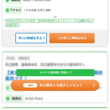
勤務地
島根県 仁多郡奥出雲町
アクセス
ＪＲ木次線 出雲三成駅
年収800万円以上可
産休・育休取得実績有り
スキルアップ
店舗数30以上
積極採用中
求人の詳細を見る
この求人に興味がある