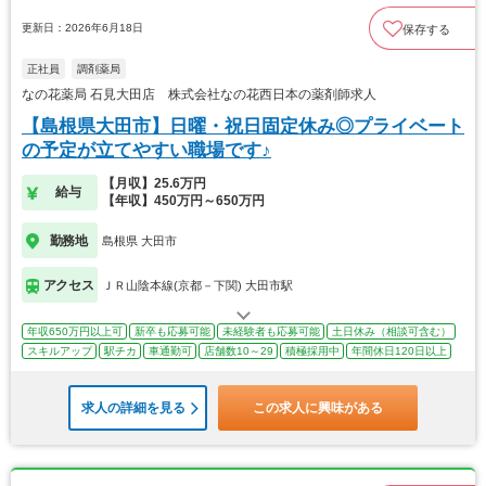
更新日：2026年6月18日
保存する
正社員
調剤薬局
なの花薬局 石見大田店 株式会社なの花西日本の薬剤師求人
【島根県大田市】日曜・祝日固定休み◎プライベート
の予定が立てやすい職場です♪
【月収】25.6万円
給与
【年収】450万円～650万円
勤務地
島根県 大田市
アクセス
ＪＲ山陰本線(京都－下関) 大田市駅
年収650万円以上可
新卒も応募可能
未経験者も応募可能
土日休み（相談可含む）
スキルアップ
駅チカ
車通勤可
店舗数10～29
積極採用中
年間休日120日以上
求人の詳細を見る
この求人に興味がある