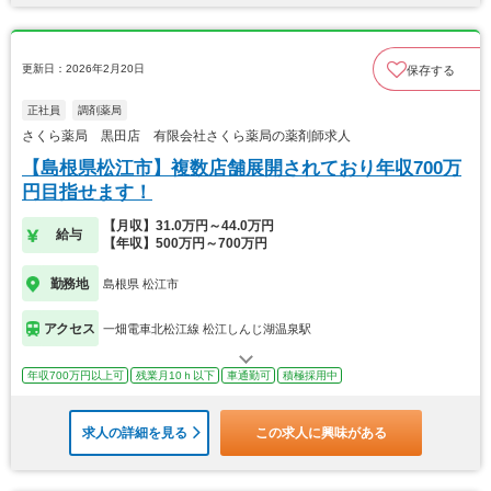
更新日：2026年2月20日
保存する
正社員
調剤薬局
さくら薬局 黒田店 有限会社さくら薬局の薬剤師求人
【島根県松江市】複数店舗展開されており年収700万
円目指せます！
【月収】31.0万円～44.0万円
給与
【年収】500万円～700万円
勤務地
島根県 松江市
アクセス
一畑電車北松江線 松江しんじ湖温泉駅
年収700万円以上可
残業月10ｈ以下
車通勤可
積極採用中
求人の詳細を見る
この求人に興味がある