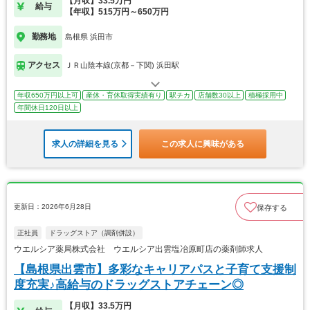
【月収】33.5万円
給与
【年収】515万円～650万円
勤務地
島根県 浜田市
アクセス
ＪＲ山陰本線(京都－下関) 浜田駅
年収650万円以上可
産休・育休取得実績有り
駅チカ
店舗数30以上
積極採用中
年間休日120日以上
求人の詳細を見る
この求人に興味がある
更新日：2026年6月28日
保存する
正社員
ドラッグストア（調剤併設）
ウエルシア薬局株式会社 ウエルシア出雲塩冶原町店の薬剤師求人
【島根県出雲市】多彩なキャリアパスと子育て支援制
度充実♪高給与のドラッグストアチェーン◎
【月収】33.5万円