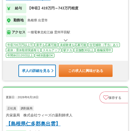
給与
【年収】419万円～743万円程度
勤務地
島根県 出雲市
アクセス
一畑電車北松江線 雲州平田駅
年収700万円以上可
新卒も応募可能
未経験者も応募可能
住宅補助（手当）あり
産休・育休取得実績有り
スキルアップ
駅チカ
店舗数30以上
積極採用中
年間休日120日以上
WEB面接OK
求人の詳細を見る
この求人に興味がある
更新日：2026年6月18日
保存する
正社員
調剤薬局
共栄薬局 株式会社ウィーズの薬剤師求人
【島根県仁多郡奥出雲】