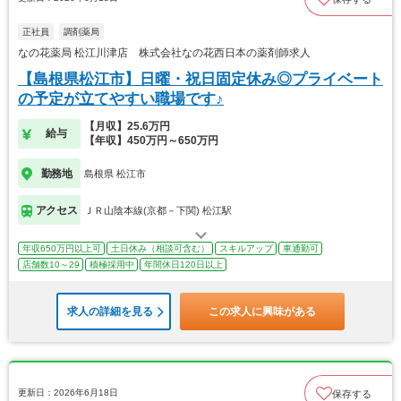
正社員
調剤薬局
なの花薬局 松江川津店 株式会社なの花西日本の薬剤師求人
【島根県松江市】日曜・祝日固定休み◎プライベート
の予定が立てやすい職場です♪
【月収】25.6万円
給与
【年収】450万円～650万円
勤務地
島根県 松江市
アクセス
ＪＲ山陰本線(京都－下関) 松江駅
年収650万円以上可
土日休み（相談可含む）
スキルアップ
車通勤可
店舗数10～29
積極採用中
年間休日120日以上
求人の詳細を見る
この求人に興味がある
更新日：2026年6月18日
保存する