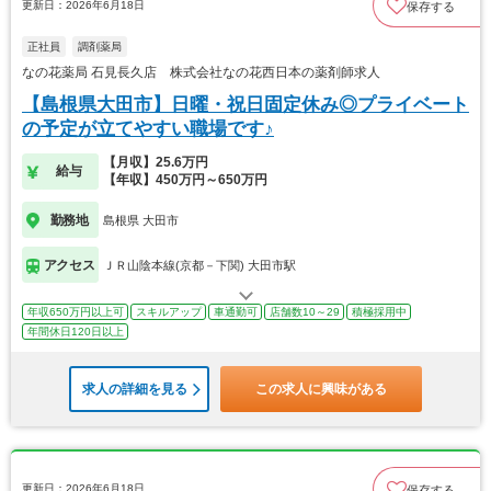
更新日：2026年6月18日
保存する
正社員
調剤薬局
なの花薬局 石見長久店 株式会社なの花西日本の薬剤師求人
【島根県大田市】日曜・祝日固定休み◎プライベート
の予定が立てやすい職場です♪
【月収】25.6万円
給与
【年収】450万円～650万円
勤務地
島根県 大田市
アクセス
ＪＲ山陰本線(京都－下関) 大田市駅
年収650万円以上可
スキルアップ
車通勤可
店舗数10～29
積極採用中
年間休日120日以上
求人の詳細を見る
この求人に興味がある
更新日：2026年6月18日
保存する