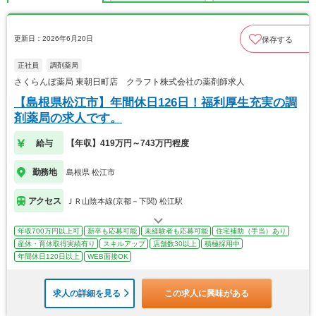
更新日：2026年6月20日
保存する
正社員
調剤薬局
さくらんぼ薬局 東朝日町店 クラフト株式会社の薬剤師求人
【島根県松江市】年間休日126日！福利厚生充実の調
剤薬局の求人です。
給与
【年収】419万円～743万円程度
勤務地
島根県 松江市
アクセス
ＪＲ山陰本線(京都－下関) 松江駅
年収700万円以上可
新卒も応募可能
未経験者も応募可能
住宅補助（手当）あり
産休・育休取得実績有り
スキルアップ
店舗数30以上
積極採用中
年間休日120日以上
WEB面接OK
求人の詳細を見る
この求人に興味がある