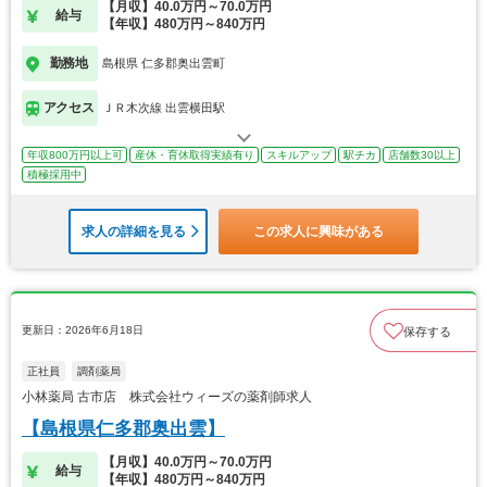
【月収】40.0万円～70.0万円
給与
【年収】480万円～840万円
勤務地
島根県 仁多郡奥出雲町
アクセス
ＪＲ木次線 出雲横田駅
年収800万円以上可
産休・育休取得実績有り
スキルアップ
駅チカ
店舗数30以上
積極採用中
求人の詳細を見る
この求人に興味がある
更新日：2026年6月18日
保存する
正社員
調剤薬局
小林薬局 古市店 株式会社ウィーズの薬剤師求人
【島根県仁多郡奥出雲】
【月収】40.0万円～70.0万円
給与
【年収】480万円～840万円