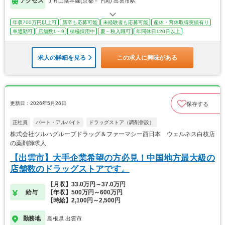
アクセス
ＪＲ山陰本線(京都－下関) 出雲市駅
年収700万円以上可
新卒も応募可能
未経験者も応募可能
産休・育休取得実績有り
車通勤可
店舗数1～9
積極採用中
夏～秋入職可
年間休日120日以上
求人の詳細を見る
この求人に興味がある
更新日：2026年5月26日
保存する
正社員
パート・アルバイト
ドラッグストア（調剤併設）
株式会社ツルハグループドラッグ＆ファーマシー西日本 ウェルネス白枝店
の薬剤師求人
【出雲市】大手企業希望の方必見！中国地方最大級の
店舗数のドラッグストアです。
【月収】33.0万円～37.0万円
給与
【年収】500万円～600万円
【時給】2,100円～2,500円
勤務地
島根県 出雲市