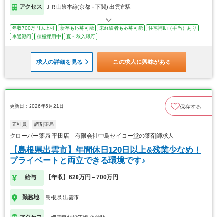
アクセス
ＪＲ山陰本線(京都－下関) 出雲市駅
年収700万円以上可
新卒も応募可能
未経験者も応募可能
住宅補助（手当）あり
車通勤可
積極採用中
夏～秋入職可
求人の詳細を見る
この求人に興味がある
更新日：2026年5月21日
保存する
正社員
調剤薬局
クローバー薬局 平田店 有限会社中島セイコー堂の薬剤師求人
【島根県出雲市】年間休日120日以上&残業少なめ！
プライベートと両立できる環境です♪
給与
【年収】620万円～700万円
勤務地
島根県 出雲市