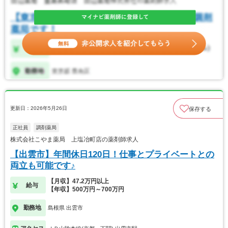
更新日：2026年5月26日
保存する
正社員
調剤薬局
株式会社こやま薬局 上塩冶町店の薬剤師求人
【出雲市】年間休日120日！仕事とプライベートとの
両立も可能です♪
【月収】47.2万円以上
給与
【年収】500万円～700万円
勤務地
島根県 出雲市