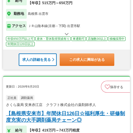
給与
【年収】515万円～650万円
勤務地
島根県 出雲市
アクセス
ＪＲ山陰本線(京都－下関) 出雲市駅
年収650万円以上可
産休・育休取得実績有り
車通勤可
店舗数30以上
積極採用中
年間休日120日以上
求人の詳細を見る
この求人に興味がある
更新日：2026年6月20日
保存する
正社員
調剤薬局
さくら薬局 安来赤江店 クラフト株式会社の薬剤師求人
【島根県安来市】年間休日126日☆福利厚生・研修制
度充実の大手調剤薬局チェーン◎
給与
【年収】419万円～743万円程度