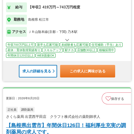
給与
【年収】419万円～743万円程度
勤務地
島根県 松江市
アクセス
ＪＲ山陰本線(京都－下関) 乃木駅
年収700万円以上可
新卒も応募可能
未経験者も応募可能
住宅補助（手当）あり
産休・育休取得実績有り
スキルアップ
駅チカ
店舗数30以上
積極採用中
年間休日120日以上
WEB面接OK
求人の詳細を見る
この求人に興味がある
更新日：2026年6月20日
保存する
正社員
調剤薬局
さくら薬局 出雲西平田店 クラフト株式会社の薬剤師求人
【島根県出雲市】年間休日126日！福利厚生充実の調
剤薬局の求人です。