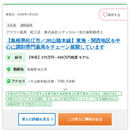
更新日：2026年7月14日
保存する
正社員
調剤薬局
フラワー薬局 松江店 株式会社メディカル一光の薬剤師求人
【島根県松江市／JR山陰本線】東海・関西地区を中
心に調剤専門薬局をチェーン展開しています
給与
【年収】370万円～600万円程度 モデル
勤務地
島根県 松江市
アクセス
ＪＲ山陰本線(京都－下関) 乃木駅
年収600万円以上可
新卒も応募可能
未経験者も応募可能
土日休み（相談可含む）
残業月10ｈ以下
住宅補助（手当）あり
総合門前
スキルアップ
店舗数30以上
積極採用中
年間休日120日以上
求人の詳細を見る
この求人に興味がある