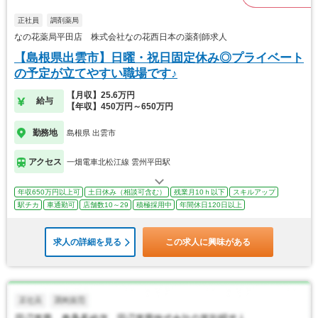
正社員
調剤薬局
なの花薬局平田店 株式会社なの花西日本の薬剤師求人
【島根県出雲市】日曜・祝日固定休み◎プライベート
の予定が立てやすい職場です♪
【月収】25.6万円
給与
【年収】450万円～650万円
勤務地
島根県 出雲市
アクセス
一畑電車北松江線 雲州平田駅
年収650万円以上可
土日休み（相談可含む）
残業月10ｈ以下
スキルアップ
駅チカ
車通勤可
店舗数10～29
積極採用中
年間休日120日以上
求人の詳細を見る
この求人に興味がある