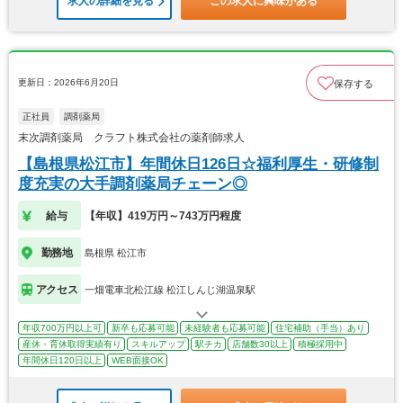
求人の詳細を見る
この求人に興味がある
更新日：2026年6月20日
保存する
正社員
調剤薬局
末次調剤薬局 クラフト株式会社の薬剤師求人
【島根県松江市】年間休日126日☆福利厚生・研修制
度充実の大手調剤薬局チェーン◎
給与
【年収】419万円～743万円程度
勤務地
島根県 松江市
アクセス
一畑電車北松江線 松江しんじ湖温泉駅
年収700万円以上可
新卒も応募可能
未経験者も応募可能
住宅補助（手当）あり
産休・育休取得実績有り
スキルアップ
駅チカ
店舗数30以上
積極採用中
年間休日120日以上
WEB面接OK