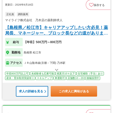
更新日：2026年6月18日
保存する
正社員
調剤薬局
マイライフ株式会社 乃木店の薬剤師求人
【島根県／松江市】キャリアアップしたい方必見！薬
局長、マネージャー、ブロック長などの道がありま
す！
給与
【年収】500万円～800万円
勤務地
島根県 松江市
アクセス
ＪＲ山陰本線(京都－下関) 乃木駅
年収800万円以上可
未経験者も応募可能
残業月10ｈ以下
住宅補助（手当）あり
産休・育休取得実績有り
スキルアップ
車通勤可
店舗数10～29
積極採用中
求人の詳細を見る
この求人に興味がある