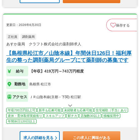
更新日：2026年6月20日
保存する
正社員
調剤薬局
あすか薬局 クラフト株式会社の薬剤師求人
【島根県松江市／山陰本線】年間休日126日！福利厚
生の整った調剤薬局グループにて薬剤師の募集です
給与
【年収】419万円～743万円程度
勤務地
島根県 松江市
アクセス
ＪＲ山陰本線(京都－下関) 松江駅
年収700万円以上可
新卒も応募可能
未経験者も応募可能
住宅補助（手当）あり
産休・育休取得実績有り
スキルアップ
駅チカ
店舗数30以上
積極採用中
年間休日120日以上
求人の詳細を見る
この求人に興味がある