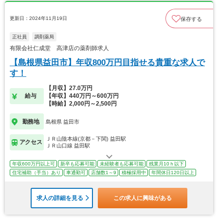
更新日：2024年11月19日
保存する
正社員
調剤薬局
有限会社仁成堂 高津店の薬剤師求人
【島根県益田市】年収800万円目指せる貴重な求人で
す！
【月収】27.0万円
給与
【年収】440万円～600万円
【時給】2,000円～2,500円
勤務地
島根県 益田市
ＪＲ山陰本線(京都－下関) 益田駅
アクセス
ＪＲ山口線 益田駅
年収600万円以上可
新卒も応募可能
未経験者も応募可能
残業月10ｈ以下
住宅補助（手当）あり
車通勤可
店舗数1～9
積極採用中
年間休日120日以上
求人の詳細を見る
この求人に興味がある