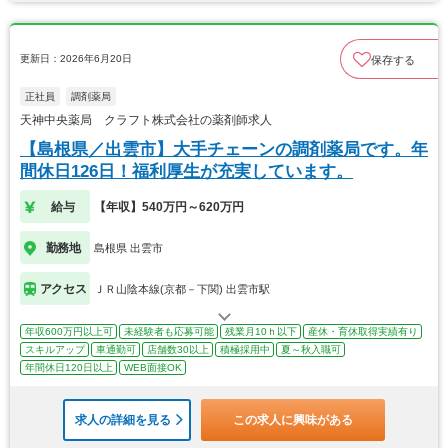
更新日：2026年6月20日
保存する
正社員
調剤薬局
天神中央薬局 クラフト株式会社の薬剤師求人
【島根県／出雲市】大手チェーンの調剤薬局です。年
間休日126日！福利厚生が充実しています。
給与
【年収】540万円～620万円
勤務地
島根県 出雲市
アクセス
ＪＲ山陰本線(京都－下関) 出雲市駅
年収600万円以上可
未経験者も応募可能
残業月10ｈ以下
産休・育休取得実績有り
スキルアップ
車通勤可
店舗数30以上
積極採用中
夏～秋入職可
年間休日120日以上
WEB面接OK
求人の詳細を見る
この求人に興味がある