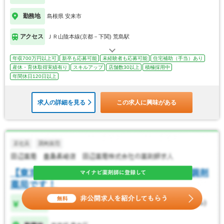
勤務地
島根県 安来市
アクセス
ＪＲ山陰本線(京都－下関) 荒島駅
年収700万円以上可
新卒も応募可能
未経験者も応募可能
住宅補助（手当）あり
産休・育休取得実績有り
スキルアップ
店舗数30以上
積極採用中
年間休日120日以上
求人の詳細を見る
この求人に興味がある