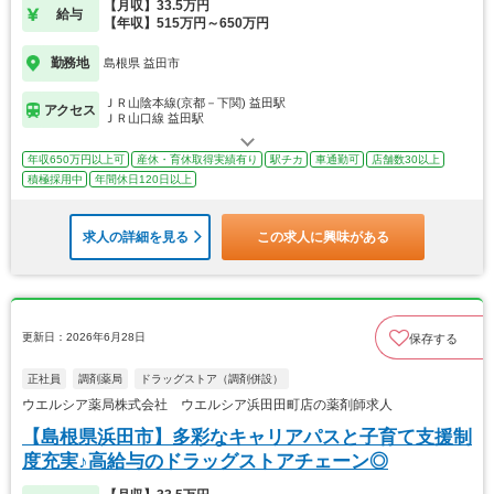
【月収】33.5万円
給与
【年収】515万円～650万円
勤務地
島根県 益田市
ＪＲ山陰本線(京都－下関) 益田駅
アクセス
ＪＲ山口線 益田駅
年収650万円以上可
産休・育休取得実績有り
駅チカ
車通勤可
店舗数30以上
積極採用中
年間休日120日以上
求人の詳細を見る
この求人に興味がある
更新日：2026年6月28日
保存する
正社員
調剤薬局
ドラッグストア（調剤併設）
ウエルシア薬局株式会社 ウエルシア浜田田町店の薬剤師求人
【島根県浜田市】多彩なキャリアパスと子育て支援制
度充実♪高給与のドラッグストアチェーン◎