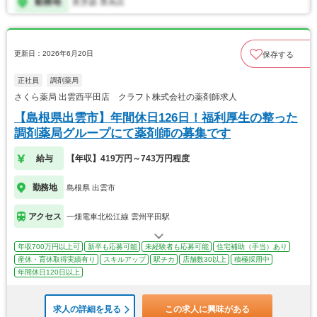
更新日：2026年6月20日
保存する
正社員
調剤薬局
さくら薬局 出雲西平田店 クラフト株式会社の薬剤師求人
【島根県出雲市】年間休日126日！福利厚生の整った
調剤薬局グループにて薬剤師の募集です
給与
【年収】419万円～743万円程度
勤務地
島根県 出雲市
アクセス
一畑電車北松江線 雲州平田駅
年収700万円以上可
新卒も応募可能
未経験者も応募可能
住宅補助（手当）あり
産休・育休取得実績有り
スキルアップ
駅チカ
店舗数30以上
積極採用中
年間休日120日以上
求人の詳細を見る
この求人に興味がある