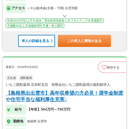
アクセス
ＪＲ山陰本線(京都－下関) 出雲市駅
年収600万円以上可
産休・育休取得実績有り
スキルアップ
車通勤可
店舗数30以上
積極採用中
夏～秋入職可
求人の詳細を見る
この求人に興味がある
更新日：2026年5月26日
保存する
正社員
調剤薬局
いちご調剤薬局 北本町支店 有限会社いちご調剤薬局の薬剤師求人
【島根県出出雲市】高年収希望の方必見！奨学金制度
や住宅手当な福利厚生充実♪
給与
【年収】504万円～750万円
勤務地
島根県 出雲市