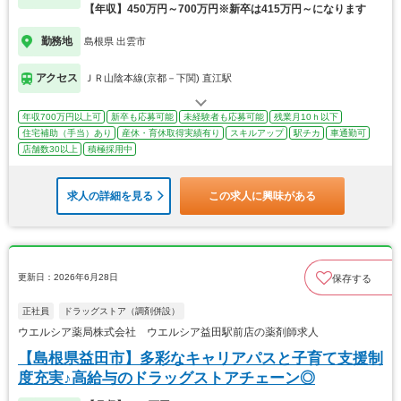
【年収】450万円～700万円※新卒は415万円～になります
勤務地
島根県 出雲市
アクセス
ＪＲ山陰本線(京都－下関) 直江駅
年収700万円以上可
新卒も応募可能
未経験者も応募可能
残業月10ｈ以下
住宅補助（手当）あり
産休・育休取得実績有り
スキルアップ
駅チカ
車通勤可
店舗数30以上
積極採用中
求人の詳細を見る
この求人に興味がある
更新日：2026年6月28日
保存する
正社員
ドラッグストア（調剤併設）
ウエルシア薬局株式会社 ウエルシア益田駅前店の薬剤師求人
【島根県益田市】多彩なキャリアパスと子育て支援制
度充実♪高給与のドラッグストアチェーン◎