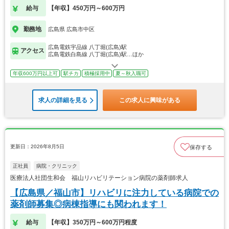
給与
【年収】450万円～600万円
勤務地
広島県 広島市中区
広島電鉄宇品線 八丁堀(広島)駅
アクセス
広島電鉄白島線 八丁堀(広島)駅…ほか
年収600万円以上可
駅チカ
積極採用中
夏～秋入職可
求人の詳細を見る
この求人に興味がある
更新日：2026年8月5日
保存する
正社員
病院・クリニック
医療法人社団生和会 福山リハビリテーション病院の薬剤師求人
【広島県／福山市】リハビリに注力している病院での
薬剤師募集◎病棟指導にも関われます！
給与
【年収】350万円～600万円程度