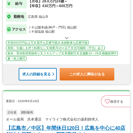
【月収】28.0万円24歳～
給与
【年収】430万円～600万円
勤務地
広島県 福山市
ＪＲ山陽本線(神戸－門司) 福山駅
アクセス
ＪＲ福塩線 福山駅
年収600万円以上可
新卒も応募可能
未経験者も応募可能
原則、引越しを伴う転勤なし
残業月10ｈ以下
住宅補助（手当）あり
産休・育休取得実績有り
スキルアップ
車通勤可
店舗数10～29
積極採用中
夏～秋入職可
求人の詳細を見る
この求人に興味がある
更新日：2026年6月18日
保存する
正社員
調剤薬局
オール薬局 呉本通店 マイライフ株式会社の薬剤師求人
【広島市／中区】年間休日120日！広島を中心に40店