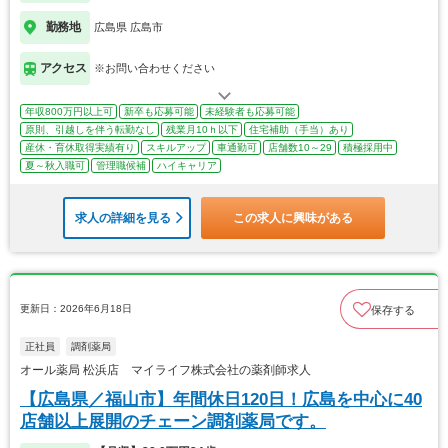
勤務地
広島県 広島市
アクセス
※お問い合わせください
年収800万円以上可
新卒も応募可能
未経験者も応募可能
原則、引越しを伴う転勤なし
残業月10ｈ以下
住宅補助（手当）あり
産休・育休取得実績有り
スキルアップ
車通勤可
店舗数10～29
積極採用中
夏～秋入職可
管理職候補
ハイキャリア
求人の詳細を見る
この求人に興味がある
更新日：2026年6月18日
保存する
正社員
調剤薬局
オール薬局 松浜店 マイライフ株式会社の薬剤師求人
【広島県／福山市】年間休日120日！広島を中心に40
店舗以上展開のチェーン調剤薬局です。