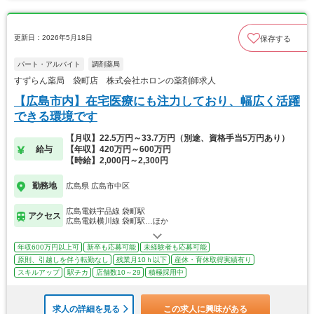
更新日：2026年5月18日
保存する
パート・アルバイト
調剤薬局
すずらん薬局 袋町店 株式会社ホロンの薬剤師求人
【広島市内】在宅医療にも注力しており、幅広く活躍
できる環境です
【月収】22.5万円～33.7万円（別途、資格手当5万円あり）
給与
【年収】420万円～600万円
【時給】2,000円～2,300円
勤務地
広島県 広島市中区
広島電鉄宇品線 袋町駅
アクセス
広島電鉄横川線 袋町駅…ほか
年収600万円以上可
新卒も応募可能
未経験者も応募可能
原則、引越しを伴う転勤なし
残業月10ｈ以下
産休・育休取得実績有り
スキルアップ
駅チカ
店舗数10～29
積極採用中
求人の詳細を見る
この求人に興味がある