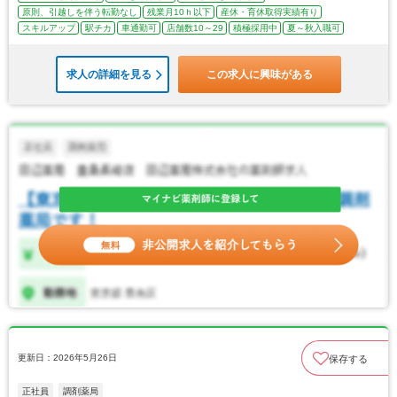
原則、引越しを伴う転勤なし
残業月10ｈ以下
産休・育休取得実績有り
スキルアップ
駅チカ
車通勤可
店舗数10～29
積極採用中
夏～秋入職可
求人の詳細を見る
この求人に興味がある
更新日：2026年5月26日
保存する
正社員
調剤薬局