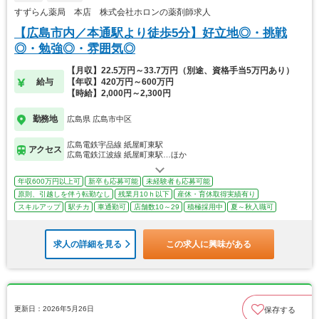
すずらん薬局 本店 株式会社ホロンの薬剤師求人
【広島市内／本通駅より徒歩5分】好立地◎・挑戦
◎・勉強◎・雰囲気◎
【月収】22.5万円～33.7万円（別途、資格手当5万円あり）
給与
【年収】420万円～600万円
【時給】2,000円～2,300円
勤務地
広島県 広島市中区
広島電鉄宇品線 紙屋町東駅
アクセス
広島電鉄江波線 紙屋町東駅…ほか
年収600万円以上可
新卒も応募可能
未経験者も応募可能
原則、引越しを伴う転勤なし
残業月10ｈ以下
産休・育休取得実績有り
スキルアップ
駅チカ
車通勤可
店舗数10～29
積極採用中
夏～秋入職可
求人の詳細を見る
この求人に興味がある
更新日：2026年5月26日
保存する