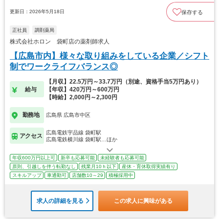
更新日：2026年5月18日
保存する
正社員
調剤薬局
株式会社ホロン 袋町店の薬剤師求人
【広島市内】様々な取り組みをしている企業／シフト
制でワークライフバランス◎
【月収】22.5万円～33.7万円（別途、資格手当5万円あり）
給与
【年収】420万円～600万円
【時給】2,000円～2,300円
勤務地
広島県 広島市中区
広島電鉄宇品線 袋町駅
アクセス
広島電鉄横川線 袋町駅…ほか
年収600万円以上可
新卒も応募可能
未経験者も応募可能
原則、引越しを伴う転勤なし
残業月10ｈ以下
産休・育休取得実績有り
スキルアップ
車通勤可
店舗数10～29
積極採用中
求人の詳細を見る
この求人に興味がある