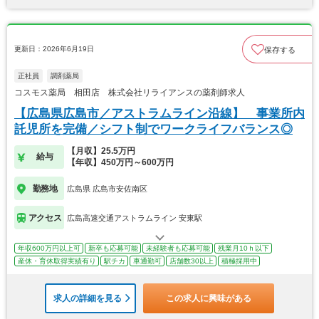
更新日：2026年6月19日
保存する
正社員
調剤薬局
コスモス薬局 相田店 株式会社リライアンスの薬剤師求人
【広島県広島市／アストラムライン沿線】 事業所内
託児所を完備／シフト制でワークライフバランス◎
【月収】25.5万円
給与
【年収】450万円～600万円
勤務地
広島県 広島市安佐南区
アクセス
広島高速交通アストラムライン 安東駅
年収600万円以上可
新卒も応募可能
未経験者も応募可能
残業月10ｈ以下
産休・育休取得実績有り
駅チカ
車通勤可
店舗数30以上
積極採用中
求人の詳細を見る
この求人に興味がある