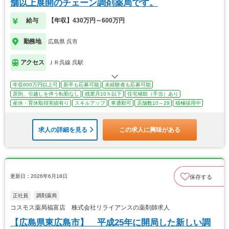
舗以上展開のチェーン調剤薬局です。
給与
【年収】430万円～600万円
勤務地
広島県 呉市
アクセス
ＪＲ呉線 呉駅
年収600万円以上可
新卒も応募可能
未経験者も応募可能
原則、引越しを伴う転勤なし
残業月10ｈ以下
住宅補助（手当）あり
産休・育休取得実績有り
スキルアップ
車通勤可
店舗数10～29
積極採用中
求人の詳細を見る
この求人に興味がある
更新日：2026年6月18日
保存する
正社員
調剤薬局
コスモス薬局福富店 株式会社リライアンスの薬剤師求人
【広島県東広島市】 平成25年に開局した新しい調