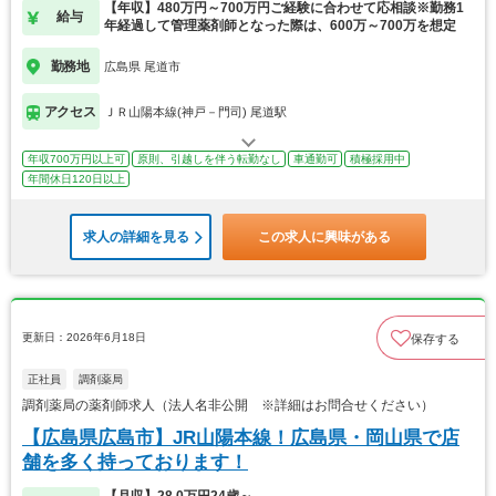
【年収】480万円～700万円ご経験に合わせて応相談※勤務1
給与
年経過して管理薬剤師となった際は、600万～700万を想定
勤務地
広島県 尾道市
アクセス
ＪＲ山陽本線(神戸－門司) 尾道駅
年収700万円以上可
原則、引越しを伴う転勤なし
車通勤可
積極採用中
年間休日120日以上
求人の詳細を見る
この求人に興味がある
更新日：2026年6月18日
保存する
正社員
調剤薬局
調剤薬局の薬剤師求人（法人名非公開 ※詳細はお問合せください）
【広島県広島市】JR山陽本線！広島県・岡山県で店
舗を多く持っております！