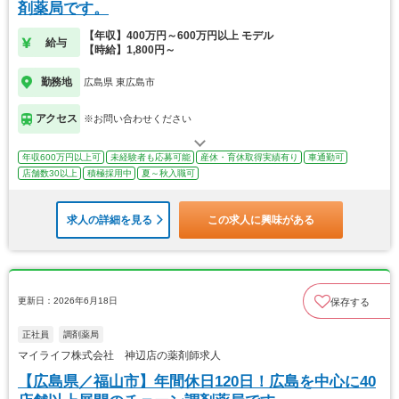
剤薬局です。
【年収】400万円～600万円以上 モデル
給与
【時給】1,800円～
勤務地
広島県 東広島市
アクセス
※お問い合わせください
年収600万円以上可
未経験者も応募可能
産休・育休取得実績有り
車通勤可
店舗数30以上
積極採用中
夏～秋入職可
求人の詳細を見る
この求人に興味がある
更新日：2026年6月18日
保存する
正社員
調剤薬局
マイライフ株式会社 神辺店の薬剤師求人
【広島県／福山市】年間休日120日！広島を中心に40