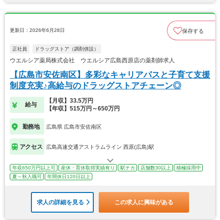
更新日：2026年6月28日
保存する
正社員
ドラッグストア（調剤併設）
ウエルシア薬局株式会社 ウエルシア広島西原店の薬剤師求人
【広島市安佐南区】多彩なキャリアパスと子育て支援
制度充実♪高給与のドラッグストアチェーン◎
【月収】33.5万円
給与
【年収】515万円～650万円
勤務地
広島県 広島市安佐南区
アクセス
広島高速交通アストラムライン 西原(広島)駅
年収650万円以上可
産休・育休取得実績有り
駅チカ
店舗数30以上
積極採用中
夏～秋入職可
年間休日120日以上
求人の詳細を見る
この求人に興味がある