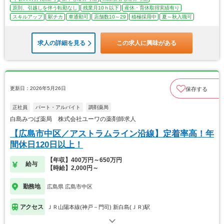
原則、引越しを伴う転勤なし
残業月10ｈ以下
産休・育休取得実績有り
スキルアップ
駅チカ
車通勤可
店舗数10～29
積極採用中
夏～秋入職可
求人の詳細を見る
この求人に興味がある
更新日：2026年5月26日
保存する
正社員
パート・アルバイト
調剤薬局
白島みつば薬局 株式会社ユーワの薬剤師求人
【広島市中区／アストラムライン沿線】定着率高！年
間休日120日以上！
【年収】400万円～650万円
給与
【時給】2,000円～
勤務地
広島県 広島市中区
アクセス
ＪＲ山陽本線(神戸－門司) 新白島(ＪＲ)駅