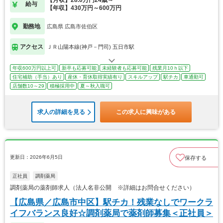
【月収】28.0万円24歳～
給与
【年収】430万円～600万円
勤務地
広島県 広島市佐伯区
アクセス
ＪＲ山陽本線(神戸－門司) 五日市駅
年収600万円以上可
新卒も応募可能
未経験者も応募可能
残業月10ｈ以下
住宅補助（手当）あり
産休・育休取得実績有り
スキルアップ
駅チカ
車通勤可
店舗数10～29
積極採用中
夏～秋入職可
求人の詳細を見る
この求人に興味がある
更新日：2026年6月5日
保存する
正社員
調剤薬局
調剤薬局の薬剤師求人（法人名非公開 ※詳細はお問合せください）
【広島県／広島市中区】駅チカ！残業なしでワークラ
イフバランス良好☆調剤薬局で薬剤師募集＜正社員＞