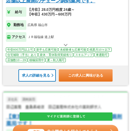
店舗以上展開のチェーン調剤薬局です。
【月収】28.0万円程度 24歳～
給与
【年収】430万円～600万円
勤務地
広島県 福山市
アクセス
ＪＲ福塩線 道上駅
年収600万円以上可
新卒も応募可能
未経験者も応募可能
残業月10ｈ以下
住宅補助（手当）あり
産休・育休取得実績有り
スキルアップ
車通勤可
店舗数10～29
積極採用中
夏～秋入職可
求人の詳細を見る
この求人に興味がある