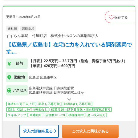
更新日：2026年6月24日
保存する
正社員
調剤薬局
すずらん薬局 竹屋町店 株式会社ホロンの薬剤師求人
【広島県／広島市】在宅に力を入れている調剤薬局で
す。
【月収】22.5万円～33.7万円（別途、資格手当5万円あり）
給与
【年収】420万円～600万円
勤務地
広島県 広島市中区
広島電鉄宇品線 日赤病院前駅
アクセス
広島電鉄横川線 日赤病院前駅…ほか
年収600万円以上可
新卒も応募可能
未経験者も応募可能
原則、引越しを伴う転勤なし
残業月10ｈ以下
産休・育休取得実績有り
スキルアップ
車通勤可
店舗数10～29
積極採用中
夏～秋入職可
求人の詳細を見る
この求人に興味がある