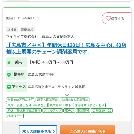
更新日：2026年6月18日
保存する
正社員
調剤薬局
マイライフ株式会社 白島店の薬剤師求人
【広島市／中区】年間休日120日！広島を中心に40店
舗以上展開のチェーン調剤薬局です。
給与
【年収】430万円～600万円
勤務地
広島県 広島市中区
アクセス
広島高速交通アストラムライン 城北駅
年収600万円以上可
新卒も応募可能
未経験者も応募可能
原則、引越しを伴う転勤なし
残業月10ｈ以下
住宅補助（手当）あり
産休・育休取得実績有り
スキルアップ
駅チカ
車通勤可
店舗数10～29
積極採用中
求人の詳細を見る
この求人に興味がある