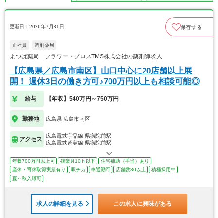
更新日：2026年7月31日
保存する
正社員
調剤薬局
よつば薬局 フラワー・ブロスTMS株式会社の薬剤師求人
【広島県／広島市南区】山口中心に20店舗以上展
開！ 週休3日の働き方可♪700万円以上も相談可能◎
給与
【年収】540万円～750万円
勤務地
広島県 広島市南区
広島電鉄宇品線 県病院前駅
アクセス
広島電鉄皆実線 県病院前駅
年収700万円以上可
残業月10ｈ以下
住宅補助（手当）あり
産休・育休取得実績有り
駅チカ
車通勤可
店舗数30以上
積極採用中
夏～秋入職可
求人の詳細を見る
この求人に興味がある