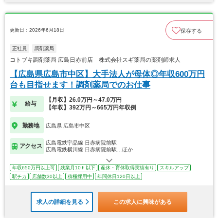
更新日：2026年6月18日
保存する
正社員
調剤薬局
コトブキ調剤薬局 広島日赤前店 株式会社スギ薬局の薬剤師求人
【広島県広島市中区】大手法人が母体◎年収600万円
台も目指せます！調剤薬局でのお仕事
【月収】26.0万円～47.0万円
給与
【年収】392万円～665万円年収例
勤務地
広島県 広島市中区
広島電鉄宇品線 日赤病院前駅
アクセス
広島電鉄横川線 日赤病院前駅…ほか
年収650万円以上可
残業月10ｈ以下
産休・育休取得実績有り
スキルアップ
駅チカ
店舗数30以上
積極採用中
年間休日120日以上
求人の詳細を見る
この求人に興味がある