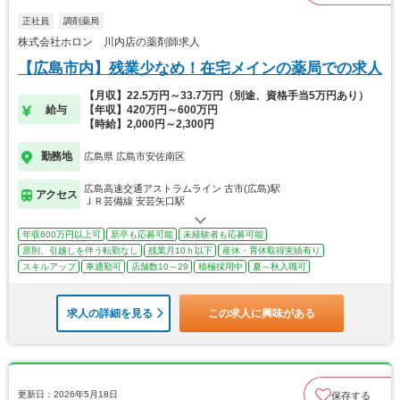
正社員
調剤薬局
株式会社ホロン 川内店の薬剤師求人
【広島市内】残業少なめ！在宅メインの薬局での求人
【月収】22.5万円～33.7万円（別途、資格手当5万円あり）
給与
【年収】420万円～600万円
【時給】2,000円～2,300円
勤務地
広島県 広島市安佐南区
広島高速交通アストラムライン 古市(広島)駅
アクセス
ＪＲ芸備線 安芸矢口駅
年収600万円以上可
新卒も応募可能
未経験者も応募可能
原則、引越しを伴う転勤なし
残業月10ｈ以下
産休・育休取得実績有り
スキルアップ
車通勤可
店舗数10～29
積極採用中
夏～秋入職可
求人の詳細を見る
この求人に興味がある
更新日：2026年5月18日
保存する