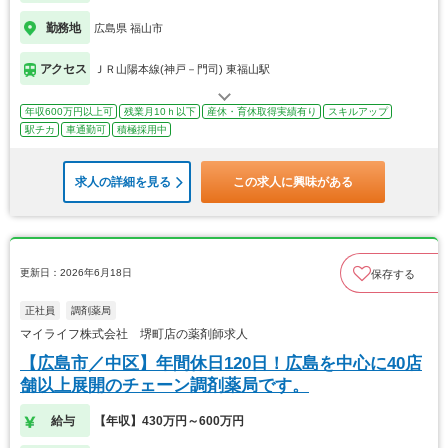
勤務地
広島県 福山市
アクセス
ＪＲ山陽本線(神戸－門司) 東福山駅
年収600万円以上可
残業月10ｈ以下
産休・育休取得実績有り
スキルアップ
駅チカ
車通勤可
積極採用中
求人の詳細を見る
この求人に興味がある
更新日：2026年6月18日
保存する
正社員
調剤薬局
マイライフ株式会社 堺町店の薬剤師求人
【広島市／中区】年間休日120日！広島を中心に40店
舗以上展開のチェーン調剤薬局です。
給与
【年収】430万円～600万円