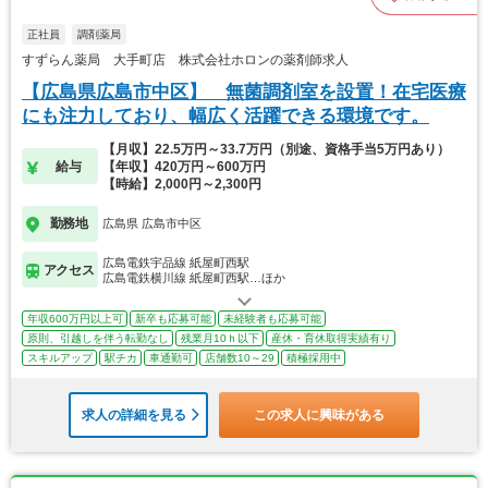
正社員
調剤薬局
すずらん薬局 大手町店 株式会社ホロンの薬剤師求人
【広島県広島市中区】 無菌調剤室を設置！在宅医療
にも注力しており、幅広く活躍できる環境です。
【月収】22.5万円～33.7万円（別途、資格手当5万円あり）
給与
【年収】420万円～600万円
【時給】2,000円～2,300円
勤務地
広島県 広島市中区
広島電鉄宇品線 紙屋町西駅
アクセス
広島電鉄横川線 紙屋町西駅…ほか
年収600万円以上可
新卒も応募可能
未経験者も応募可能
原則、引越しを伴う転勤なし
残業月10ｈ以下
産休・育休取得実績有り
スキルアップ
駅チカ
車通勤可
店舗数10～29
積極採用中
求人の詳細を見る
この求人に興味がある