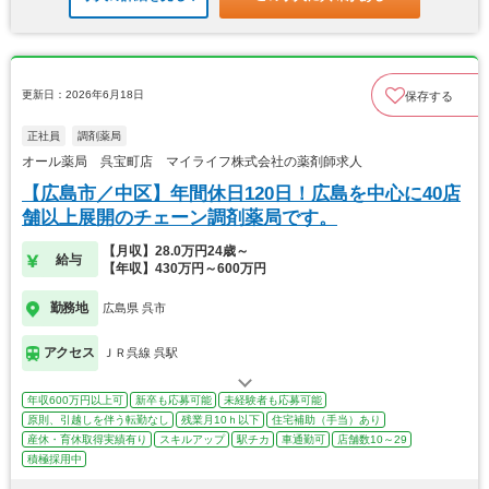
更新日：2026年6月18日
保存する
正社員
調剤薬局
オール薬局 呉宝町店 マイライフ株式会社の薬剤師求人
【広島市／中区】年間休日120日！広島を中心に40店
舗以上展開のチェーン調剤薬局です。
【月収】28.0万円24歳～
給与
【年収】430万円～600万円
勤務地
広島県 呉市
アクセス
ＪＲ呉線 呉駅
年収600万円以上可
新卒も応募可能
未経験者も応募可能
原則、引越しを伴う転勤なし
残業月10ｈ以下
住宅補助（手当）あり
産休・育休取得実績有り
スキルアップ
駅チカ
車通勤可
店舗数10～29
積極採用中