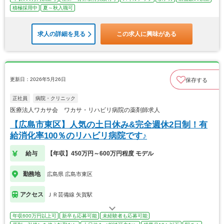
積極採用中
夏～秋入職可
求人の詳細を見る
この求人に興味がある
更新日：2026年5月26日
保存する
正社員
病院・クリニック
医療法人ワカサ会 ワカサ・リハビリ病院の薬剤師求人
【広島市東区】人気の土日休み&完全週休2日制！有
給消化率100％のリハビリ病院です♪
給与
【年収】450万円～600万円程度 モデル
勤務地
広島県 広島市東区
アクセス
ＪＲ芸備線 矢賀駅
年収600万円以上可
新卒も応募可能
未経験者も応募可能