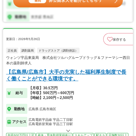
更新日：2026年5月26日
保存する
正社員
調剤薬局
ドラッグストア（調剤併設）
ウォンツ宇品東薬局 株式会社ツルハグループドラッグ＆ファーマシー西日
本の薬剤師求人
【広島県/広島市】大手の充実した福利厚生制度で長
く働くことができる環境です。
【月収】30.5万円
給与
【年収】500万円～600万円
【時給】2,100円～2,500円
勤務地
広島県 広島市南区
広島電鉄宇品線 宇品二丁目駅
アクセス
広島電鉄皆実線 宇品三丁目駅
年収600万円以上可
産休・育休取得実績有り
スキルアップ
駅チカ
店舗数30以上