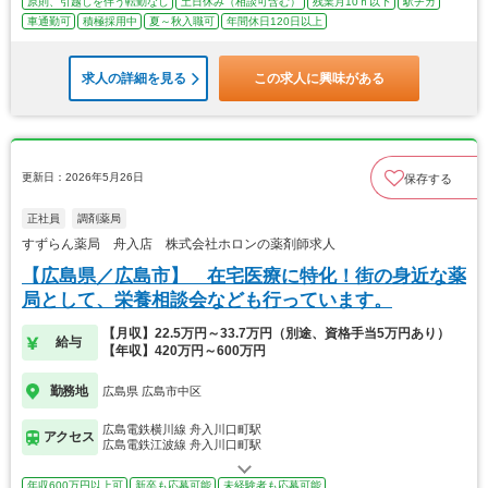
原則、引越しを伴う転勤なし
土日休み（相談可含む）
残業月10ｈ以下
駅チカ
車通勤可
積極採用中
夏～秋入職可
年間休日120日以上
求人の詳細を見る
この求人に興味がある
更新日：2026年5月26日
保存する
正社員
調剤薬局
すずらん薬局 舟入店 株式会社ホロンの薬剤師求人
【広島県／広島市】 在宅医療に特化！街の身近な薬
局として、栄養相談会なども行っています。
【月収】22.5万円～33.7万円（別途、資格手当5万円あり）
給与
【年収】420万円～600万円
勤務地
広島県 広島市中区
広島電鉄横川線 舟入川口町駅
アクセス
広島電鉄江波線 舟入川口町駅
年収600万円以上可
新卒も応募可能
未経験者も応募可能