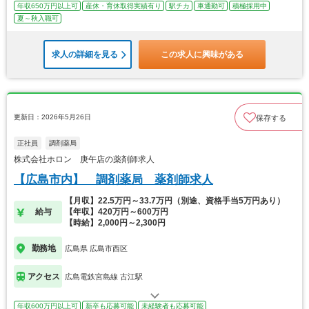
年収650万円以上可
産休・育休取得実績有り
駅チカ
車通勤可
積極採用中
夏～秋入職可
求人の詳細を見る
この求人に興味がある
更新日：2026年5月26日
保存する
正社員
調剤薬局
株式会社ホロン 庚午店の薬剤師求人
【広島市内】 調剤薬局 薬剤師求人
【月収】22.5万円～33.7万円（別途、資格手当5万円あり）
給与
【年収】420万円～600万円
【時給】2,000円～2,300円
勤務地
広島県 広島市西区
アクセス
広島電鉄宮島線 古江駅
年収600万円以上可
新卒も応募可能
未経験者も応募可能