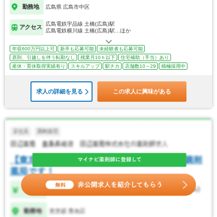
勤務地
広島県 広島市中区
広島電鉄宇品線 土橋(広島)駅
アクセス
広島電鉄横川線 土橋(広島)駅…ほか
年収600万円以上可
新卒も応募可能
未経験者も応募可能
原則、引越しを伴う転勤なし
残業月10ｈ以下
住宅補助（手当）あり
産休・育休取得実績有り
スキルアップ
駅チカ
店舗数10～29
積極採用中
求人の詳細を見る
この求人に興味がある