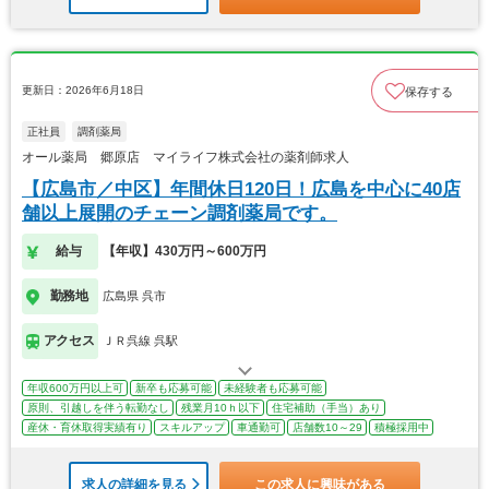
更新日：2026年6月18日
保存する
正社員
調剤薬局
オール薬局 郷原店 マイライフ株式会社の薬剤師求人
【広島市／中区】年間休日120日！広島を中心に40店
舗以上展開のチェーン調剤薬局です。
給与
【年収】430万円～600万円
勤務地
広島県 呉市
アクセス
ＪＲ呉線 呉駅
年収600万円以上可
新卒も応募可能
未経験者も応募可能
原則、引越しを伴う転勤なし
残業月10ｈ以下
住宅補助（手当）あり
産休・育休取得実績有り
スキルアップ
車通勤可
店舗数10～29
積極採用中
求人の詳細を見る
この求人に興味がある