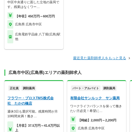
中区中央通りに面した立地の薬局で
す。残業はなくワー…
【年収】450万円～600万円
広島県 広島市中区
広島電鉄宇品線 八丁堀(広島)駅
他
最近見た薬剤師求人をもっと見る
広島市中区(広島県)エリアの薬剤師求人
正社員
調剤薬局
パート・アルバイト
調剤薬局
フラワー・ブロスTMS株式会
有限会社サンルック サン薬局
社 たかの橋店
ワークライフバランスを保って働き
たい方必見！希望に…
週休3日も選択可能。残業時間が月
10時間未満！働き…
【時給】2,000円～2,200円
【月収】37.5万円～41.6万円以
広島県 広島市中区
上