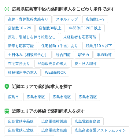
広島県広島市中区の薬剤師求人をこだわり条件で探す
産休・育休取得実績有り
スキルアップ
店舗数1～9
店舗数10～29
店舗数30以上
年間休日120日以上
原則、引越しを伴う転勤なし
未経験者も応募可能
新卒も応募可能
住宅補助（手当）あり
残業月10ｈ以下
土日休み（相談可含む）
総合門前
駅チカ
車通勤可
在宅業務あり
登録販売者の求人
夏～秋入職可
積極採用中の求人
WEB面接OK
近隣エリアで薬剤師求人を探す
広島市
広島市東区
広島市南区
広島市西区
近隣エリアの路線で薬剤師求人を探す
広島電鉄宇品線
広島電鉄横川線
広島電鉄白島線
広島電鉄江波線
広島電鉄宮島線
広島高速交通アストラムライン