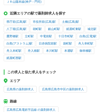
ＪＲ山陽本線(神戸－門司)
近隣エリアの駅で薬剤師求人を探す
県庁前(広島)駅
市役所前(広島)駅
土橋(広島)駅
八丁堀(広島)駅
胡町駅
銀山町駅
紙屋町東駅
城北駅
鷹野橋駅
立町駅
中電前駅
十日市町駅
白島(広電)駅
白島(アストラム)駅
日赤病院前駅
袋町駅
舟入幸町駅
舟入本町駅
舟入南駅
本川町駅
本通駅
御幸橋駅
紙屋町西駅
この求人と似た求人をチェック
エリア
広島県の薬剤師求人
広島県広島市中区の薬剤師求人
路線
広島県広島電鉄宇品線 の薬剤師求人