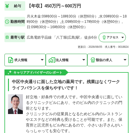
【年収】450万円～600万円
給与
月火木金:09時00分～18時30分（休憩60分）,水:09時00分～18
勤務時間
時00分（休憩60分）,土:09時00分～17時00分（休憩60分）,
日:09時30分～16時00分（休憩60分）
最寄り駅
広島電鉄宇品線 「八丁堀(広島)駅」 徒歩6分
アクセス
更新日：2026/06/05 求人番号：9018824
求人情報
法人情報
類似の求人
キャリアアドバイザーのレポート
中区中央通りに面した立地の薬局です。残業はなくワーク
ライフバランスを保ちやすいです！
好立地・好条件での求人です。中区中央通りに面してい
るクリニックビルにあり、そのビル内のクリニックの門
前となります。
クリニックビルの従業員となるためビル内のレストラン
やエステなどの特典も受けることが可能です。また、保
育所と託児所もビル内にあるので、小さいお子さんがい
らっしゃっても安心です。