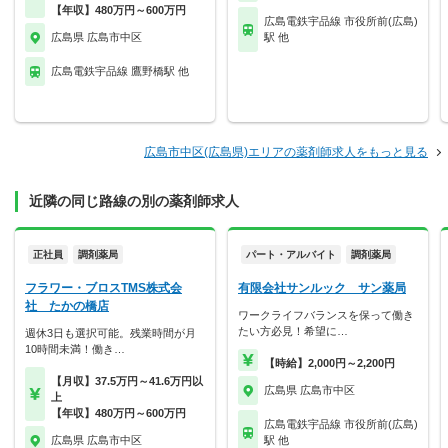
【年収】480万円～600万円
広島電鉄宇品線 市役所前(広島)
広島県 広島市中区
駅 他
広島電鉄宇品線 鷹野橋駅 他
広島市中区(広島県)エリアの薬剤師求人をもっと見る
近隣の同じ路線の別の薬剤師求人
正社員
調剤薬局
パート・アルバイト
調剤薬局
フラワー・ブロスTMS株式会
有限会社サンルック サン薬局
社 たかの橋店
ワークライフバランスを保って働き
たい方必見！希望に…
週休3日も選択可能。残業時間が月
10時間未満！働き…
【時給】2,000円～2,200円
【月収】37.5万円～41.6万円以
広島県 広島市中区
上
【年収】480万円～600万円
広島電鉄宇品線 市役所前(広島)
広島県 広島市中区
駅 他