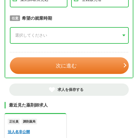
取得予定年
希望の就業時期
必須
任意
年 3月
次に進む
求人を保存する
最近見た薬剤師求人
正社員
調剤薬局
法人名非公開