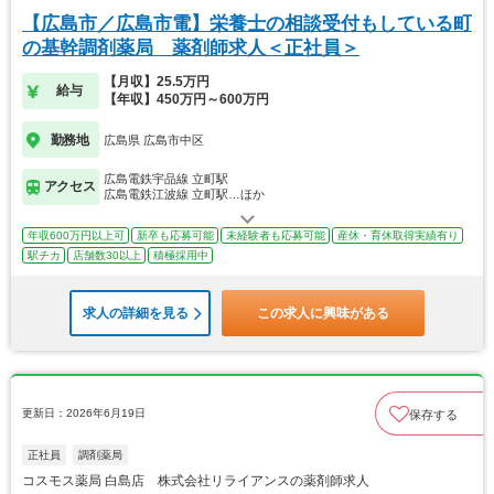
【広島市／広島市電】栄養士の相談受付もしている町
の基幹調剤薬局 薬剤師求人＜正社員＞
【月収】25.5万円
給与
【年収】450万円～600万円
勤務地
広島県 広島市中区
広島電鉄宇品線 立町駅
アクセス
広島電鉄江波線 立町駅…ほか
年収600万円以上可
新卒も応募可能
未経験者も応募可能
産休・育休取得実績有り
駅チカ
店舗数30以上
積極採用中
求人の詳細を見る
この求人に興味がある
更新日：2026年6月19日
保存する
正社員
調剤薬局
コスモス薬局 白島店 株式会社リライアンスの薬剤師求人