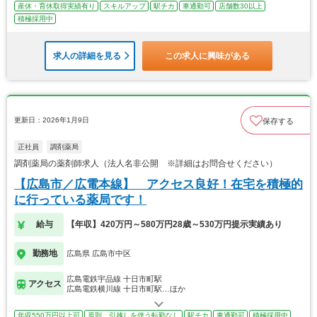
産休・育休取得実績有り
スキルアップ
駅チカ
車通勤可
店舗数30以上
積極採用中
求人の詳細を見る
この求人に興味がある
更新日：2026年1月9日
保存する
正社員
調剤薬局
調剤薬局の薬剤師求人（法人名非公開 ※詳細はお問合せください）
【広島市／広電本線】 アクセス良好！在宅を積極的
に行っている薬局です！
給与
【年収】420万円～580万円28歳～530万円提示実績あり
勤務地
広島県 広島市中区
広島電鉄宇品線 十日市町駅
アクセス
広島電鉄横川線 十日市町駅…ほか
年収550万円以上可
原則、引越しを伴う転勤なし
駅チカ
車通勤可
積極採用中