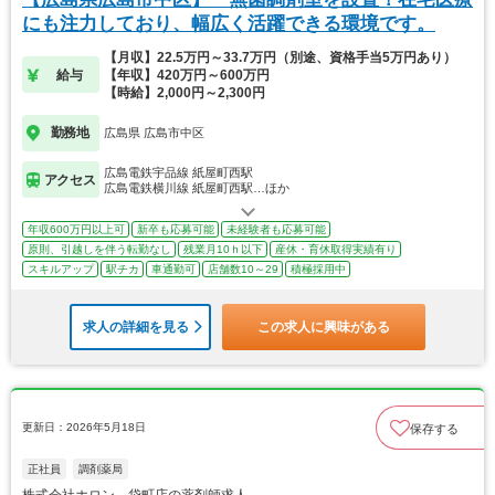
にも注力しており、幅広く活躍できる環境です。
【月収】22.5万円～33.7万円（別途、資格手当5万円あり）
給与
【年収】420万円～600万円
【時給】2,000円～2,300円
勤務地
広島県 広島市中区
広島電鉄宇品線 紙屋町西駅
アクセス
広島電鉄横川線 紙屋町西駅…ほか
年収600万円以上可
新卒も応募可能
未経験者も応募可能
原則、引越しを伴う転勤なし
残業月10ｈ以下
産休・育休取得実績有り
スキルアップ
駅チカ
車通勤可
店舗数10～29
積極採用中
求人の詳細を見る
この求人に興味がある
更新日：2026年5月18日
保存する
正社員
調剤薬局
株式会社ホロン 袋町店の薬剤師求人