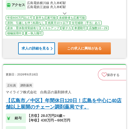
広島電鉄横川線 舟入本町駅
アクセス
広島電鉄江波線 舟入本町駅
年収600万円以上可
新卒も応募可能
未経験者も応募可能
原則、引越しを伴う転勤なし
残業月10ｈ以下
住宅補助（手当）あり
産休・育休取得実績有り
スキルアップ
駅チカ
車通勤可
店舗数10～29
積極採用中
夏～秋入職可
求人の詳細を見る
この求人に興味がある
更新日：2026年6月18日
保存する
正社員
調剤薬局
マイライフ株式会社 白島店の薬剤師求人
【広島市／中区】年間休日120日！広島を中心に40店
舗以上展開のチェーン調剤薬局です。
【月収】28.0万円24歳～
給与
【年収】430万円～600万円