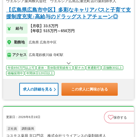
ウエルシア薬局株式会社 ウエルシア広島広瀬北町店の薬剤師求人
【広島県広島市中区】多彩なキャリアパスと子育て支
援制度充実♪高給与のドラッグストアチェーン◎
【月収】33.5万円
給与
【年収】515万円～650万円
勤務地
広島県 広島市中区
アクセス
広島電鉄横川線 寺町駅
年収650万円以上可
産休・育休取得実績有り
駅チカ
車通勤可
店舗数30以上
積極採用中
年間休日120日以上
求人の詳細を見る
この求人に興味がある
更新日：2026年6月19日
保存する
正社員
調剤薬局
コスモス薬局 京口門店 株式会社リライアンスの薬剤師求人