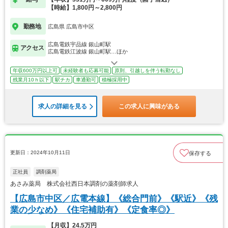
【時給】1,800円～2,800円
勤務地
広島県 広島市中区
広島電鉄宇品線 銀山町駅
アクセス
広島電鉄江波線 銀山町駅…ほか
年収600万円以上可
未経験者も応募可能
原則、引越しを伴う転勤なし
残業月10ｈ以下
駅チカ
車通勤可
積極採用中
求人の詳細を見る
この求人に興味がある
更新日：2024年10月11日
保存する
正社員
調剤薬局
あさみ薬局 株式会社西日本調剤の薬剤師求人
【広島市中区／広電本線】《総合門前》《駅近》《残
業の少なめ》《住宅補助有》《定食率◎》
【月収】24.5万円