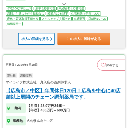
年収600万円以上可
新卒も応募可能
未経験者も応募可能
原則、引越しを伴う転勤なし
残業月10ｈ以下
住宅補助（手当）あり
産休・育休取得実績有り
スキルアップ
駅チカ
車通勤可
店舗数10～29
積極採用中
求人の詳細を見る
この求人に興味がある
更新日：2026年6月18日
保存する
正社員
調剤薬局
マイライフ株式会社 舟入店の薬剤師求人
【広島市／中区】年間休日120日！広島を中心に40店
舗以上展開のチェーン調剤薬局です。
【月収】28.0万円24歳～
給与
【年収】430万円～600万円
勤務地
広島県 広島市中区