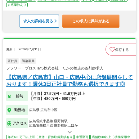
在宅業務あり
求人の詳細を見る
この求人に興味がある
更新日：2026年7月31日
保存する
正社員
調剤薬局
フラワー・ブロスTMS株式会社 たかの橋店の薬剤師求人
【広島県／広島市】山口・広島中心に店舗展開をして
おります！週休3日正社員で勤務も選択できます◎
【月収】37.5万円～41.6万円以上
給与
【年収】480万円～600万円
勤務地
広島県 広島市中区
広島電鉄宇品線 鷹野橋駅
アクセス
広島電鉄横川線 鷹野橋駅…ほか
年収600万円以上可
産休・育休取得実績有り
車通勤可
店舗数30以上
積極採用中