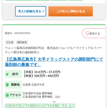
求人の詳細を見る
この求人に興味がある
更新日：2024年3月5日
保存する
正社員
調剤薬局
ウォンツ薬局日赤病院前3号店 株式会社ツルハグループドラッグ＆ファー
マシー西日本の薬剤師求人
【広島県広島市】大手ドラッグストアの調剤部門にて
薬剤師の募集です。
【月収】33.0万円～37.0万円
給与
【年収】500万円～600万円
勤務地
広島県 広島市中区
広島電鉄宇品線 鷹野橋駅
アクセス
広島電鉄横川線 鷹野橋駅…ほか
年収600万円以上可
残業月10ｈ以下
住宅補助（手当）あり