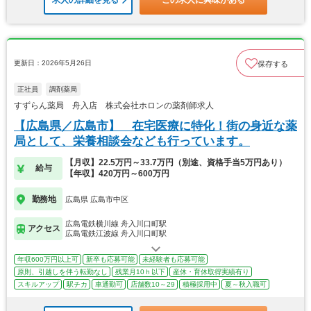
求人の詳細を見る
この求人に興味がある
更新日：2026年5月26日
保存する
正社員
調剤薬局
すずらん薬局 舟入店 株式会社ホロンの薬剤師求人
【広島県／広島市】 在宅医療に特化！街の身近な薬
局として、栄養相談会なども行っています。
【月収】22.5万円～33.7万円（別途、資格手当5万円あり）
給与
【年収】420万円～600万円
勤務地
広島県 広島市中区
広島電鉄横川線 舟入川口町駅
アクセス
広島電鉄江波線 舟入川口町駅
年収600万円以上可
新卒も応募可能
未経験者も応募可能
原則、引越しを伴う転勤なし
残業月10ｈ以下
産休・育休取得実績有り
スキルアップ
駅チカ
車通勤可
店舗数10～29
積極採用中
夏～秋入職可