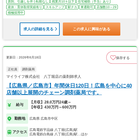
原則、引越しを伴う転勤なし
残業月10ｈ以下
住宅補助（手当）あり
産休・育休取得実績有り
スキルアップ
駅チカ
車通勤可
店舗数10～29
積極採用中
求人の詳細を見る
この求人に興味がある
更新日：2026年6月18日
保存する
正社員
調剤薬局
マイライフ株式会社 八丁堀店の薬剤師求人
【広島県／広島市】年間休日120日！広島を中心に40
店舗以上展開のチェーン調剤薬局です。
【月収】28.0万円24歳～
給与
【年収】430万円～600万円
勤務地
広島県 広島市中区
広島電鉄宇品線 八丁堀(広島)駅
アクセス
広島電鉄白島線 八丁堀(広島)駅…ほか