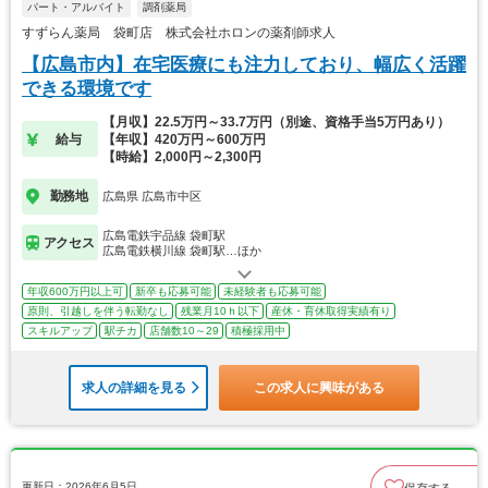
パート・アルバイト
調剤薬局
すずらん薬局 袋町店 株式会社ホロンの薬剤師求人
【広島市内】在宅医療にも注力しており、幅広く活躍
できる環境です
【月収】22.5万円～33.7万円（別途、資格手当5万円あり）
給与
【年収】420万円～600万円
【時給】2,000円～2,300円
勤務地
広島県 広島市中区
広島電鉄宇品線 袋町駅
アクセス
広島電鉄横川線 袋町駅…ほか
年収600万円以上可
新卒も応募可能
未経験者も応募可能
原則、引越しを伴う転勤なし
残業月10ｈ以下
産休・育休取得実績有り
スキルアップ
駅チカ
店舗数10～29
積極採用中
求人の詳細を見る
この求人に興味がある
更新日：2026年6月5日
保存する