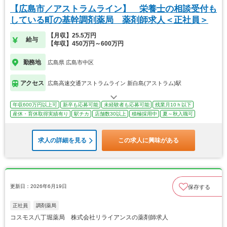
【広島市／アストラムライン】 栄養士の相談受付も
している町の基幹調剤薬局 薬剤師求人＜正社員＞
【月収】25.5万円
給与
【年収】450万円～600万円
勤務地
広島県 広島市中区
アクセス
広島高速交通アストラムライン 新白島(アストラム)駅
年収600万円以上可
新卒も応募可能
未経験者も応募可能
残業月10ｈ以下
産休・育休取得実績有り
駅チカ
店舗数30以上
積極採用中
夏～秋入職可
求人の詳細を見る
この求人に興味がある
更新日：2026年6月19日
保存する
正社員
調剤薬局
コスモス八丁堀薬局 株式会社リライアンスの薬剤師求人