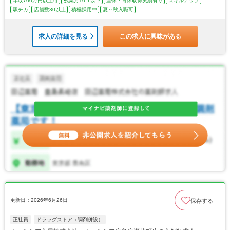
年収700万円以上可
残業月10ｈ以下
産休・育休取得実績有り
スキルアップ
駅チカ
店舗数30以上
積極採用中
夏～秋入職可
求人の詳細を見る
この求人に興味がある
更新日：2026年6月26日
保存する
正社員
ドラッグストア（調剤併設）