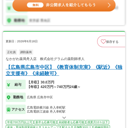
更新日：2026年6月18日
保存する
正社員
調剤薬局
なかがわ薬局舟入店 株式会社グラムの薬剤師求人
【広島県広島市中区】《教育体制充実》《駅近》《独
立支援有》《未経験可》
【月収】30.0万円
給与
【年収】420万円～740万円24歳～
勤務地
広島県 広島市中区
広島電鉄横川線 舟入幸町駅
アクセス
広島電鉄江波線 舟入幸町駅
年収700万円以上可
新卒も応募可能
未経験者も応募可能
残業月10ｈ以下
産休・育休取得実績有り
スキルアップ
駅チカ
店舗数30以上
積極採用中