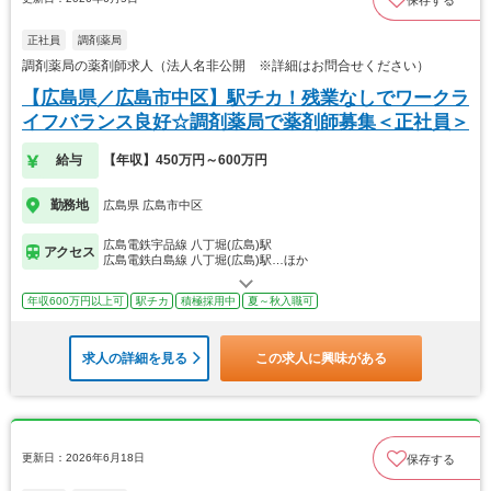
正社員
調剤薬局
調剤薬局の薬剤師求人（法人名非公開 ※詳細はお問合せください）
【広島県／広島市中区】駅チカ！残業なしでワークラ
イフバランス良好☆調剤薬局で薬剤師募集＜正社員＞
給与
【年収】450万円～600万円
勤務地
広島県 広島市中区
広島電鉄宇品線 八丁堀(広島)駅
アクセス
広島電鉄白島線 八丁堀(広島)駅…ほか
年収600万円以上可
駅チカ
積極採用中
夏～秋入職可
求人の詳細を見る
この求人に興味がある
更新日：2026年6月18日
保存する