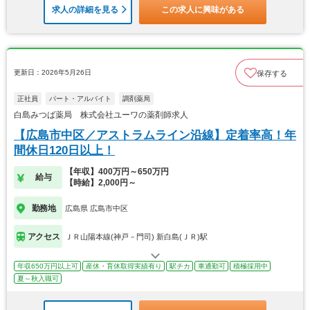
求人の詳細を見る
この求人に興味がある
更新日：2026年5月26日
保存する
正社員
パート・アルバイト
調剤薬局
白島みつば薬局 株式会社ユーワの薬剤師求人
【広島市中区／アストラムライン沿線】定着率高！年
間休日120日以上！
【年収】400万円～650万円
給与
【時給】2,000円～
勤務地
広島県 広島市中区
アクセス
ＪＲ山陽本線(神戸－門司) 新白島(ＪＲ)駅
年収650万円以上可
産休・育休取得実績有り
駅チカ
車通勤可
積極採用中
夏～秋入職可