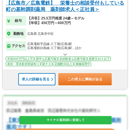
【広島市／広島電鉄】 栄養士の相談受付もしている
町の基幹調剤薬局 薬剤師求人＜正社員＞
【月収】25.5万円程度 24歳～モデル
給与
【年収】450万円～600万円
勤務地
広島県 広島市中区
広島電鉄宇品線 八丁堀(広島)駅
アクセス
広島電鉄白島線 八丁堀(広島)駅…ほか
年収600万円以上可
新卒も応募可能
未経験者も応募可能
残業月10ｈ以下
産休・育休取得実績有り
駅チカ
店舗数30以上
積極採用中
求人の詳細を見る
この求人に興味がある