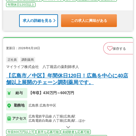
年間休日120日以上
求人の詳細を見る
この求人に興味がある
更新日：2026年6月18日
保存する
正社員
調剤薬局
マイライフ株式会社 八丁堀店の薬剤師求人
【広島市／中区】年間休日120日！広島を中心に40店
舗以上展開のチェーン調剤薬局です。
給与
【年収】430万円～600万円
勤務地
広島県 広島市中区
広島電鉄宇品線 八丁堀(広島)駅
アクセス
広島電鉄白島線 八丁堀(広島)駅…ほか
年収600万円以上可
新卒も応募可能
未経験者も応募可能