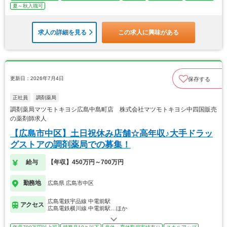
夏～秋入職可
求人の詳細を見る
この求人に興味がある
更新日：2026年7月4日
保存する
正社員
調剤薬局
調剤薬局マツモトキヨシ広島中島町店 株式会社マツモトキヨシ中四国販売
の薬剤師求人
【広島市中区】土日祝休み店舗☆高年収♪大手ドラッ
グストアの調剤薬局での募集！
給与
【年収】450万円～700万円
勤務地
広島県 広島市中区
広島電鉄宇品線 中電前駅
アクセス
広島電鉄横川線 中電前駅…ほか