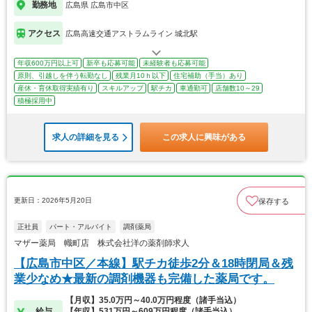
勤務地
広島県 広島市中区
アクセス
広島高速交通アストラムライン 城北駅
年収600万円以上可
新卒も応募可能
未経験者も応募可能
原則、引越しを伴う転勤なし
残業月10ｈ以下
住宅補助（手当）あり
産休・育休取得実績有り
スキルアップ
駅チカ
車通勤可
店舗数10～29
積極採用中
求人の詳細を見る
この求人に興味がある
更新日：2026年5月20日
保存する
正社員
パート・アルバイト
調剤薬局
マザー薬局 幟町店 株式会社洋の薬剤師求人
【広島市中区／本線】駅チカ徒歩2分＆18時閉局＆残
業少なめ★最新の調剤機器も完備した薬局です。
【月収】35.0万円～40.0万円程度（諸手当込）
給与
【年収】531万円～609万円程度（諸手当込）