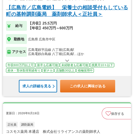
【広島市／広島電鉄】 栄養士の相談受付もしている
町の基幹調剤薬局 薬剤師求人＜正社員＞
【月収】25.5万円
給与
【年収】450万円～600万円
勤務地
広島県 広島市中区
広島電鉄宇品線 八丁堀(広島)駅
アクセス
広島電鉄白島線 八丁堀(広島)駅…ほか
年収600万円以上可
新卒も応募可能
未経験者も応募可能
残業月10ｈ以下
産休・育休取得実績有り
駅チカ
店舗数30以上
積極採用中
求人の詳細を見る
この求人に興味がある
更新日：2026年6月19日
保存する
正社員
調剤薬局
コスモス薬局 本通店 株式会社リライアンスの薬剤師求人