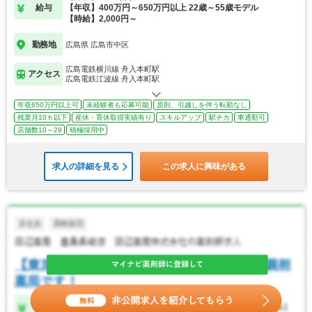
給与
【年収】400万円～650万円以上 22歳～55歳モデル
【時給】2,000円～
勤務地
広島県 広島市中区
広島電鉄横川線 舟入本町駅
アクセス
広島電鉄江波線 舟入本町駅
年収650万円以上可
未経験者も応募可能
原則、引越しを伴う転勤なし
残業月10ｈ以下
産休・育休取得実績有り
スキルアップ
駅チカ
車通勤可
店舗数10～29
積極採用中
求人の詳細を見る
この求人に興味がある