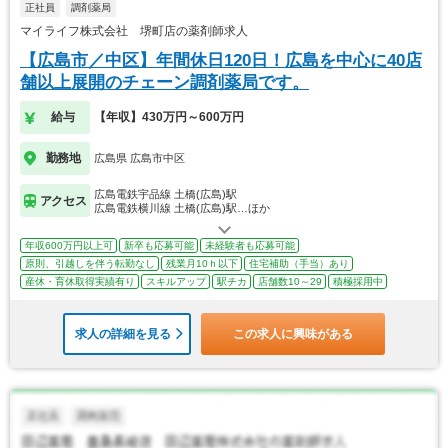
正社員
調剤薬局
マイライフ株式会社 堺町店の薬剤師求人
【広島市／中区】年間休日120日！広島を中心に40店
舗以上展開のチェーン調剤薬局です。
給与
【年収】430万円～600万円
勤務地
広島県 広島市中区
広島電鉄宇品線 土橋(広島)駅
アクセス
広島電鉄横川線 土橋(広島)駅…ほか
年収600万円以上可
新卒も応募可能
未経験者も応募可能
原則、引越しを伴う転勤なし
残業月10ｈ以下
住宅補助（手当）あり
産休・育休取得実績有り
スキルアップ
駅チカ
店舗数10～29
積極採用中
求人の詳細を見る
この求人に興味がある