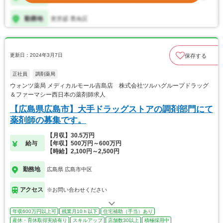
更新日：2024年3月7日
保存する
正社員
調剤薬局
ウォンツ薬局 メディカルモール吉島店 株式会社ツルハグループドラッグ
＆ファーマシー西日本の薬剤師求人
【広島県広島市】大手ドラッグストアの調剤部門にて
薬剤師の募集です。
【月収】30.5万円
給与
【年収】500万円～600万円
【時給】2,100円～2,500円
勤務地
広島県 広島市中区
アクセス
※お問い合わせください
年収600万円以上可
残業月10ｈ以下
住宅補助（手当）あり
産休・育休取得実績有り
スキルアップ
店舗数30以上
積極採用中