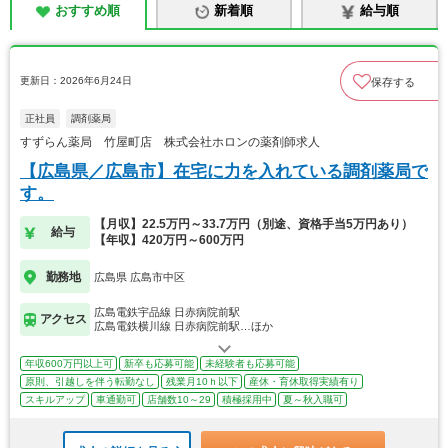
おすすめ順
新着順
給与順
更新日：2026年6月24日
保存する
正社員
調剤薬局
すずらん薬局 竹屋町店 株式会社ホロンの薬剤師求人
【広島県／広島市】在宅に力を入れている調剤薬局で
す。
【月収】22.5万円～33.7万円（別途、資格手当5万円あり）
給与
【年収】420万円～600万円
勤務地
広島県 広島市中区
広島電鉄宇品線 日赤病院前駅
アクセス
広島電鉄横川線 日赤病院前駅…ほか
年収600万円以上可
新卒も応募可能
未経験者も応募可能
原則、引越しを伴う転勤なし
残業月10ｈ以下
産休・育休取得実績有り
スキルアップ
車通勤可
店舗数10～29
積極採用中
夏～秋入職可