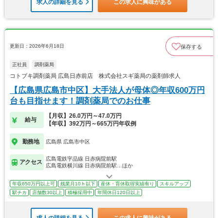
求人の詳細を見る
この求人に興味がある
更新日：2026年6月18日
保存する
正社員
調剤薬局
コトブキ調剤薬局 広島日赤前店 株式会社スギ薬局の薬剤師求人
【広島県広島市中区】大手法人が母体◎年収600万円
台も目指せます！調剤薬局でのお仕事
【月収】26.0万円～47.0万円
給与
【年収】392万円～665万円年収例
勤務地
広島県 広島市中区
広島電鉄宇品線 日赤病院前駅
アクセス
広島電鉄横川線 日赤病院前駅…ほか
年収650万円以上可
残業月10ｈ以下
産休・育休取得実績有り
スキルアップ
駅チカ
店舗数30以上
積極採用中
年間休日120日以上