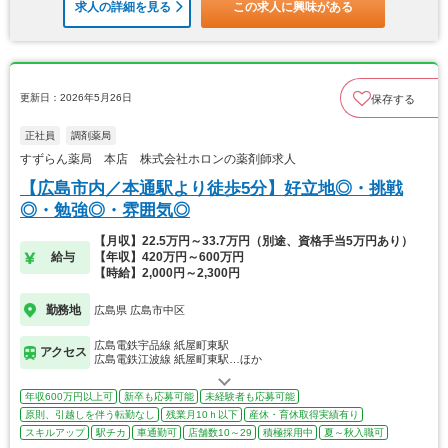
求人の詳細を見る
この求人に興味がある
更新日：2026年5月26日
保存する
正社員
調剤薬局
すずらん薬局 本店 株式会社ホロンの薬剤師求人
【広島市内／本通駅より徒歩5分】好立地◎・挑戦
◎・勉強◎・雰囲気◎
【月収】22.5万円～33.7万円（別途、資格手当5万円あり）
給与
【年収】420万円～600万円
【時給】2,000円～2,300円
勤務地
広島県 広島市中区
広島電鉄宇品線 紙屋町東駅
アクセス
広島電鉄江波線 紙屋町東駅…ほか
年収600万円以上可
新卒も応募可能
未経験者も応募可能
原則、引越しを伴う転勤なし
残業月10ｈ以下
産休・育休取得実績有り
スキルアップ
駅チカ
車通勤可
店舗数10～29
積極採用中
夏～秋入職可