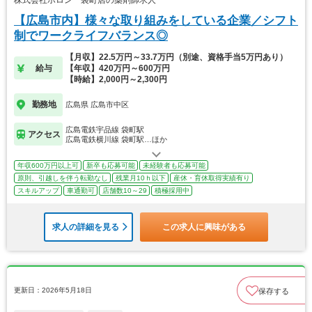
【広島市内】様々な取り組みをしている企業／シフト
制でワークライフバランス◎
【月収】22.5万円～33.7万円（別途、資格手当5万円あり）
給与
【年収】420万円～600万円
【時給】2,000円～2,300円
勤務地
広島県 広島市中区
広島電鉄宇品線 袋町駅
アクセス
広島電鉄横川線 袋町駅…ほか
年収600万円以上可
新卒も応募可能
未経験者も応募可能
原則、引越しを伴う転勤なし
残業月10ｈ以下
産休・育休取得実績有り
スキルアップ
車通勤可
店舗数10～29
積極採用中
求人の詳細を見る
この求人に興味がある
更新日：2026年5月18日
保存する