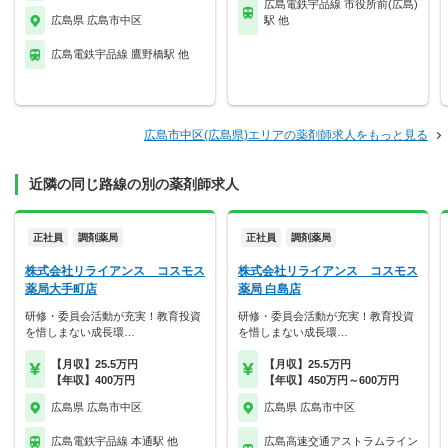
広島電鉄宇品線 市役所前(広島)
広島県 広島市中区
駅 他
広島電鉄宇品線 鷹野橋駅 他
広島市中区(広島県)エリアの薬剤師求人をもっと見る
近隣の同じ路線の別の薬剤師求人
正社員
調剤薬局
正社員
調剤薬局
株式会社リライアンス コスモス
株式会社リライアンス コスモス
薬局大手町店
薬局 白島店
研修・委員会活動が充実！教育投資
研修・委員会活動が充実！教育投資
を惜しまない成長環…
を惜しまない成長環…
【月収】25.5万円
【月収】25.5万円
【年収】400万円
【年収】450万円～600万円
広島県 広島市中区
広島県 広島市中区
広島電鉄宇品線 本通駅 他
広島高速交通アストラムライン