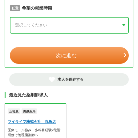
取得予定年
希望の就業時期
必須
任意
年 3月
次に進む
求人を保存する
最近見た薬剤師求人
正社員
調剤薬局
マイライフ株式会社 白島店
医療モール強み！多科目経験×段階
研修で管理薬剤師へ…