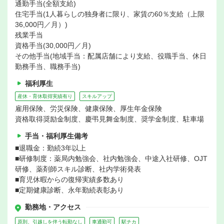
通勤手当(全額支給)
住宅手当(1人暮らしの独身者に限り、家賃の60％支給（上限
36,000円／月）)
残業手当
資格手当(30,000円／月)
その他手当(地域手当：配属店舗により支給、役職手当、休日
勤務手当、職務手当)
福利厚生
産休・育休取得実績有り
スキルアップ
雇用保険、労災保険、健康保険、厚生年金保険
資格取得奨励金制度、慶弔見舞金制度、奨学金制度、駐車場
手当・福利厚生備考
■退職金：勤続3年以上
■研修制度：薬局内勉強会、社内勉強会、中途入社研修、OJT
研修、薬剤師スキル診断、社内学術発表
■育児休暇からの復帰実績多数あり
■定期健康診断、永年勤続表彰あり
勤務地・アクセス
原則、引越しを伴う転勤なし
車通勤可
駅チカ