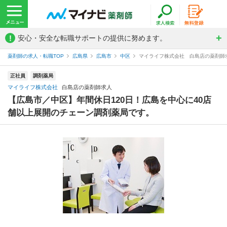
!
安心・安全な転職サポートの提供に努めます。
薬剤師の求人・転職TOP
広島県
広島市
中区
マイライフ株式会社 白島店の薬剤師
正社員
調剤薬局
マイライフ株式会社
白島店の薬剤師求人
【広島市／中区】年間休日120日！広島を中心に40店
舗以上展開のチェーン調剤薬局です。