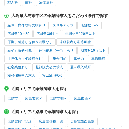
婦人科
歯科
泌尿器科
広島県広島市中区の薬剤師求人をこだわり条件で探す
産休・育休取得実績有り
スキルアップ
店舗数1～9
店舗数10～29
店舗数30以上
年間休日120日以上
原則、引越しを伴う転勤なし
未経験者も応募可能
新卒も応募可能
住宅補助（手当）あり
残業月10ｈ以下
土日休み（相談可含む）
総合門前
駅チカ
車通勤可
在宅業務あり
登録販売者の求人
夏～秋入職可
積極採用中の求人
WEB面接OK
近隣エリアで薬剤師求人を探す
広島市
広島市東区
広島市南区
広島市西区
近隣エリアの路線で薬剤師求人を探す
広島電鉄宇品線
広島電鉄横川線
広島電鉄白島線