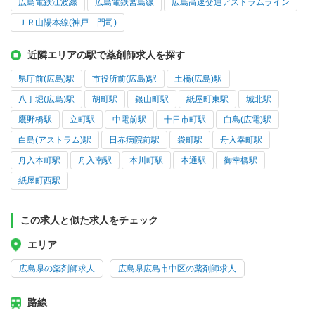
広島電鉄江波線
広島電鉄宮島線
広島高速交通アストラムライン
ＪＲ山陽本線(神戸－門司)
近隣エリアの駅で薬剤師求人を探す
県庁前(広島)駅
市役所前(広島)駅
土橋(広島)駅
八丁堀(広島)駅
胡町駅
銀山町駅
紙屋町東駅
城北駅
鷹野橋駅
立町駅
中電前駅
十日市町駅
白島(広電)駅
白島(アストラム)駅
日赤病院前駅
袋町駅
舟入幸町駅
舟入本町駅
舟入南駅
本川町駅
本通駅
御幸橋駅
紙屋町西駅
この求人と似た求人をチェック
エリア
広島県の薬剤師求人
広島県広島市中区の薬剤師求人
路線