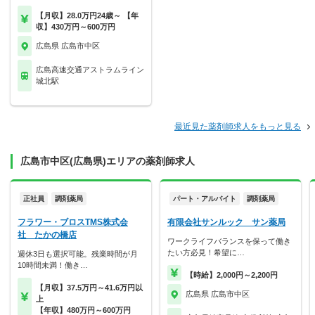
【月収】28.0万円24歳～ 【年
収】430万円～600万円
広島県 広島市中区
広島高速交通アストラムライン
城北駅
最近見た薬剤師求人をもっと見る
広島市中区(広島県)エリアの薬剤師求人
正社員
調剤薬局
パート・アルバイト
調剤薬局
フラワー・ブロスTMS株式会
有限会社サンルック サン薬局
社 たかの橋店
ワークライフバランスを保って働き
たい方必見！希望に…
週休3日も選択可能。残業時間が月
10時間未満！働き…
【時給】2,000円～2,200円
【月収】37.5万円～41.6万円以
広島県 広島市中区
上
【年収】480万円～600万円