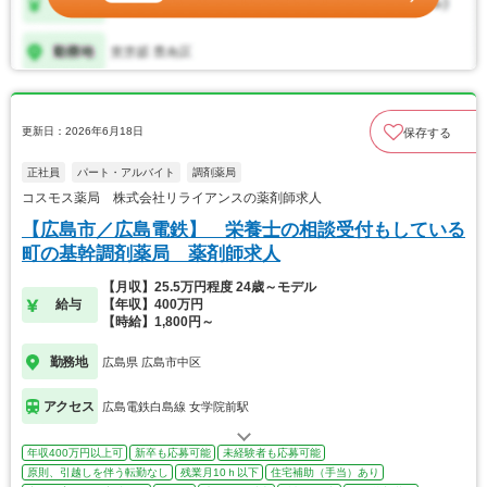
更新日：2026年6月18日
保存する
正社員
パート・アルバイト
調剤薬局
コスモス薬局 株式会社リライアンスの薬剤師求人
【広島市／広島電鉄】 栄養士の相談受付もしている
町の基幹調剤薬局 薬剤師求人
【月収】25.5万円程度 24歳～モデル
給与
【年収】400万円
【時給】1,800円～
勤務地
広島県 広島市中区
アクセス
広島電鉄白島線 女学院前駅
年収400万円以上可
新卒も応募可能
未経験者も応募可能
原則、引越しを伴う転勤なし
残業月10ｈ以下
住宅補助（手当）あり