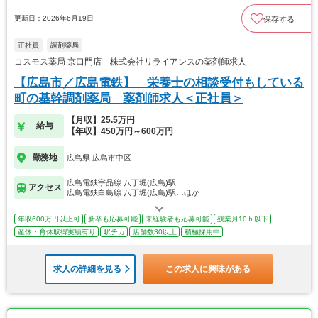
更新日：2026年6月19日
保存する
正社員
調剤薬局
コスモス薬局 京口門店 株式会社リライアンスの薬剤師求人
【広島市／広島電鉄】 栄養士の相談受付もしている
町の基幹調剤薬局 薬剤師求人＜正社員＞
【月収】25.5万円
給与
【年収】450万円～600万円
勤務地
広島県 広島市中区
広島電鉄宇品線 八丁堀(広島)駅
アクセス
広島電鉄白島線 八丁堀(広島)駅…ほか
年収600万円以上可
新卒も応募可能
未経験者も応募可能
残業月10ｈ以下
産休・育休取得実績有り
駅チカ
店舗数30以上
積極採用中
求人の詳細を見る
この求人に興味がある