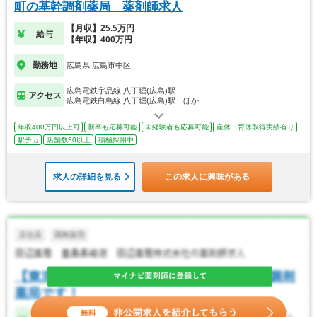
町の基幹調剤薬局 薬剤師求人
【月収】25.5万円
給与
【年収】400万円
勤務地
広島県 広島市中区
広島電鉄宇品線 八丁堀(広島)駅
アクセス
広島電鉄白島線 八丁堀(広島)駅…ほか
年収400万円以上可
新卒も応募可能
未経験者も応募可能
産休・育休取得実績有り
駅チカ
店舗数30以上
積極採用中
求人の詳細を見る
この求人に興味がある