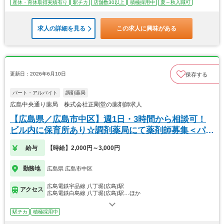
産休・育休取得実績有り
駅チカ
店舗数30以上
積極採用中
夏～秋入職可
求人の詳細を見る
この求人に興味がある
更新日：2026年6月10日
保存する
パート・アルバイト
調剤薬局
広島中央通り薬局 株式会社正剛堂の薬剤師求人
【広島県／広島市中区】週1日・3時間から相談可！
ビル内に保育所あり☆調剤薬局にて薬剤師募集＜パー
ト＞
給与
【時給】2,000円～3,000円
勤務地
広島県 広島市中区
広島電鉄宇品線 八丁堀(広島)駅
アクセス
広島電鉄白島線 八丁堀(広島)駅…ほか
駅チカ
積極採用中