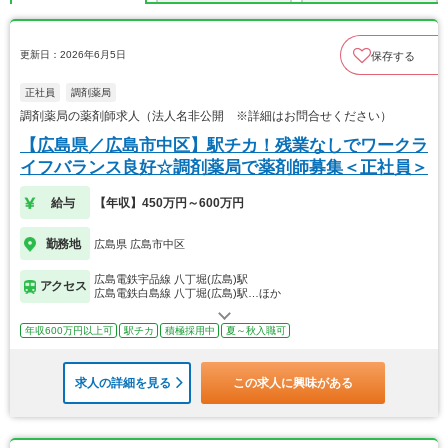
更新日：2026年6月5日
保存する
正社員
調剤薬局
調剤薬局の薬剤師求人（法人名非公開 ※詳細はお問合せください）
【広島県／広島市中区】駅チカ！残業なしでワークラ
イフバランス良好☆調剤薬局で薬剤師募集＜正社員＞
給与
【年収】450万円～600万円
勤務地
広島県 広島市中区
広島電鉄宇品線 八丁堀(広島)駅
アクセス
広島電鉄白島線 八丁堀(広島)駅…ほか
年収600万円以上可
駅チカ
積極採用中
夏～秋入職可
求人の詳細を見る
この求人に興味がある