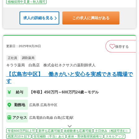
積極採用中
夏～秋入職可
求人の詳細を見る
この求人に興味がある
更新日：2025年9月26日
保存する
正社員
調剤薬局
キララ薬局 白島店 株式会社ネクサスの薬剤師求人
【広島市中区】 働きがいと安心を実感できる職場で
す
給与
【年収】450万円～600万円24歳～モデル
勤務地
広島県 広島市中区
アクセス
広島電鉄白島線 白島(広電)駅
年収600万円以上可
新卒も応募可能
未経験者も応募可能
土日休み（相談可含む）
残業月10ｈ以下
住宅補助（手当）あり
産休・育休取得実績有り
スキルアップ