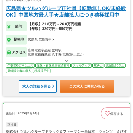
広島県★ツルハグループ正社員【転勤無しOK/未経験
OK】中国地方最大手★店舗拡大につき積極採用中
【月収】21.8万円～26.0万円程度
給与
【年収】320万円～550万円
勤務地
広島県 広島市中区
広島電鉄宇品線 立町駅
アクセス
広島電鉄白島線 八丁堀(広島)駅…ほか
年収550万円以上可
産休・育休取得実績有り
スキルアップ
駅チカ
店舗数30以上
登録販売者の求人
積極採用中
求人の詳細を見る
この求人に興味がある
更新日：2025年1月14日
保存する
正社員
株式会社ツルハグループドラッグ＆ファーマシー西日本 ウォンツ えびす