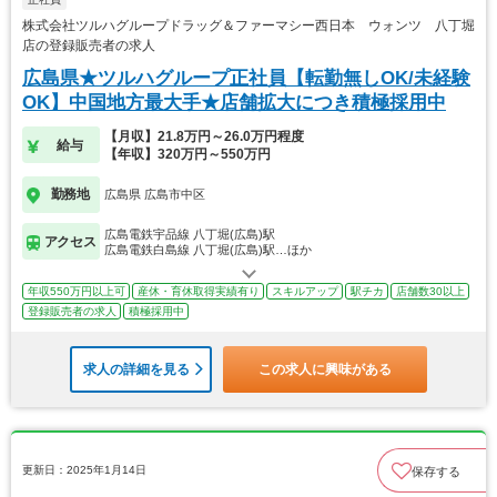
株式会社ツルハグループドラッグ＆ファーマシー西日本 ウォンツ 八丁堀
店の登録販売者の求人
広島県★ツルハグループ正社員【転勤無しOK/未経験
OK】中国地方最大手★店舗拡大につき積極採用中
【月収】21.8万円～26.0万円程度
給与
【年収】320万円～550万円
勤務地
広島県 広島市中区
広島電鉄宇品線 八丁堀(広島)駅
アクセス
広島電鉄白島線 八丁堀(広島)駅…ほか
年収550万円以上可
産休・育休取得実績有り
スキルアップ
駅チカ
店舗数30以上
登録販売者の求人
積極採用中
求人の詳細を見る
この求人に興味がある
更新日：2025年1月14日
保存する