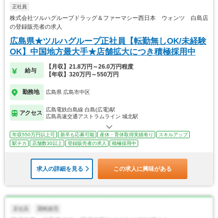
正社員
株式会社ツルハグループドラッグ＆ファーマシー西日本 ウォンツ 白島店
の登録販売者の求人
広島県★ツルハグループ正社員【転勤無しOK/未経験
OK】中国地方最大手★店舗拡大につき積極採用中
【月収】21.8万円～26.0万円程度
給与
【年収】320万円～550万円
勤務地
広島県 広島市中区
広島電鉄白島線 白島(広電)駅
アクセス
広島高速交通アストラムライン 城北駅
年収550万円以上可
新卒も応募可能
産休・育休取得実績有り
スキルアップ
駅チカ
店舗数30以上
登録販売者の求人
積極採用中
求人の詳細を見る
この求人に興味がある