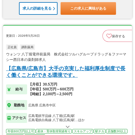
求人の詳細を見る
この求人に興味がある
更新日：2026年5月26日
保存する
正社員
調剤薬局
ウォンツ 八丁堀電停前薬局 株式会社ツルハグループドラッグ＆ファーマ
シー西日本の薬剤師求人
【広島県/広島市】大手の充実した福利厚生制度で長
く働くことができる環境です。
【月収】30.5万円
給与
【年収】500万円～600万円
【時給】2,100円～2,500円
勤務地
広島県 広島市中区
広島電鉄宇品線 八丁堀(広島)駅
アクセス
広島電鉄白島線 八丁堀(広島)駅…ほか
年収600万円以上可
産休・育休取得実績有り
スキルアップ
駅チカ
店舗数30以上