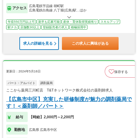
広島電鉄宇品線 胡町駅
アクセス
広島電鉄白島線 八丁堀(広島)駅…ほか
年収550万円以上可
新卒も応募可能
産休・育休取得実績有り
スキルアップ
駅チカ
店舗数30以上
登録販売者の求人
積極採用中
求人の詳細を見る
この求人に興味がある
更新日：2024年5月16日
保存する
パート・アルバイト
調剤薬局
ここから薬局三川町店 T&Tネットワーク株式会社の薬剤師求人
【広島市中区】充実した研修制度が魅力の調剤薬局で
す！＜薬剤師／パート＞
給与
【時給】2,000円～2,200円
勤務地
広島県 広島市中区