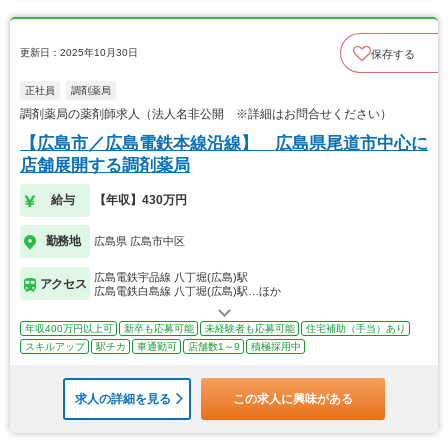
更新日：2025年10月30日
保存する
正社員
調剤薬局
調剤薬局の薬剤師求人（法人名非公開 ※詳細はお問合せください）
【広島市／広島電鉄本線沿線】 広島県尾道市中心に
店舗展開する調剤薬局
給与
【年収】430万円
勤務地
広島県 広島市中区
広島電鉄宇品線 八丁堀(広島)駅
アクセス
広島電鉄白島線 八丁堀(広島)駅…ほか
年収400万円以上可
新卒も応募可能
未経験者も応募可能
住宅補助（手当）あり
スキルアップ
駅チカ
車通勤可
店舗数1～9
積極採用中
求人の詳細を見る
この求人に興味がある