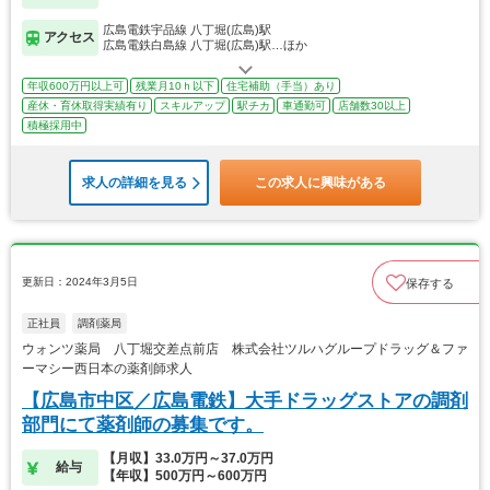
広島電鉄宇品線 八丁堀(広島)駅
アクセス
広島電鉄白島線 八丁堀(広島)駅…ほか
年収600万円以上可
残業月10ｈ以下
住宅補助（手当）あり
産休・育休取得実績有り
スキルアップ
駅チカ
車通勤可
店舗数30以上
積極採用中
求人の詳細を見る
この求人に興味がある
更新日：2024年3月5日
保存する
正社員
調剤薬局
ウォンツ薬局 八丁堀交差点前店 株式会社ツルハグループドラッグ＆ファ
ーマシー西日本の薬剤師求人
【広島市中区／広島電鉄】大手ドラッグストアの調剤
部門にて薬剤師の募集です。
【月収】33.0万円～37.0万円
給与
【年収】500万円～600万円