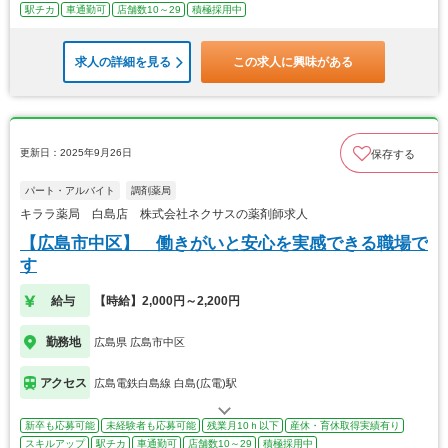
駅チカ
車通勤可
店舗数10～29
積極採用中
求人の詳細を見る
この求人に興味がある
更新日：2025年9月26日
保存する
パート・アルバイト
調剤薬局
キララ薬局 白島店 株式会社ネクサスの薬剤師求人
【広島市中区】 働きがいと安心を実感できる職場で
す
給与
【時給】2,000円～2,200円
勤務地
広島県 広島市中区
アクセス
広島電鉄白島線 白島(広電)駅
新卒も応募可能
未経験者も応募可能
残業月10ｈ以下
産休・育休取得実績有り
スキルアップ
駅チカ
車通勤可
店舗数10～29
積極採用中