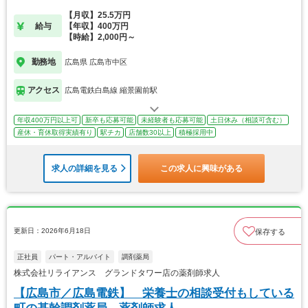
【月収】25.5万円
給与
【年収】400万円
【時給】2,000円～
勤務地
広島県 広島市中区
アクセス
広島電鉄白島線 縮景園前駅
年収400万円以上可
新卒も応募可能
未経験者も応募可能
土日休み（相談可含む）
産休・育休取得実績有り
駅チカ
店舗数30以上
積極採用中
求人の詳細を見る
この求人に興味がある
更新日：2026年6月18日
保存する
正社員
パート・アルバイト
調剤薬局
株式会社リライアンス グランドタワー店の薬剤師求人
【広島市／広島電鉄】 栄養士の相談受付もしている