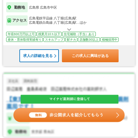
勤務地
広島県 広島市中区
広島電鉄宇品線 八丁堀(広島)駅
アクセス
広島電鉄白島線 八丁堀(広島)駅…ほか
年収600万円以上可
残業月10ｈ以下
住宅補助（手当）あり
産休・育休取得実績有り
スキルアップ
駅チカ
店舗数30以上
積極採用中
求人の詳細を見る
この求人に興味がある