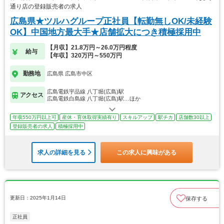
通り店の登録販売者の求人
広島県★ツルハグループ正社員【転勤無しOK/未経験
OK】中国地方最大手★店舗拡大につき積極採用中
【月収】21.8万円～26.0万円程度
給与
【年収】320万円～550万円
勤務地
広島県 広島市中区
広島電鉄宇品線 八丁堀(広島)駅
アクセス
広島電鉄白島線 八丁堀(広島)駅…ほか
年収550万円以上可
産休・育休取得実績有り
スキルアップ
駅チカ
店舗数30以上
登録販売者の求人
積極採用中
求人の詳細を見る
この求人に興味がある
更新日：2025年1月14日
保存する
正社員