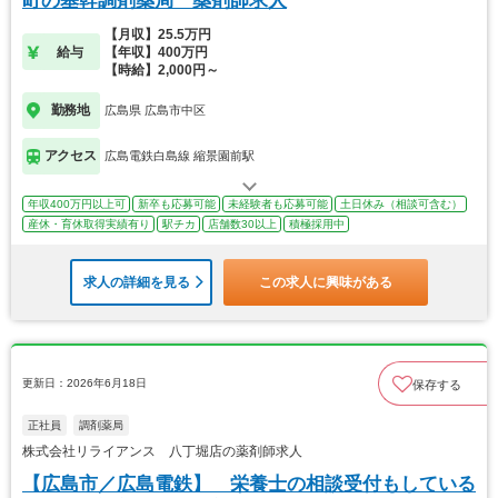
町の基幹調剤薬局 薬剤師求人
【月収】25.5万円
給与
【年収】400万円
【時給】2,000円～
勤務地
広島県 広島市中区
アクセス
広島電鉄白島線 縮景園前駅
年収400万円以上可
新卒も応募可能
未経験者も応募可能
土日休み（相談可含む）
産休・育休取得実績有り
駅チカ
店舗数30以上
積極採用中
求人の詳細を見る
この求人に興味がある
更新日：2026年6月18日
保存する
正社員
調剤薬局
株式会社リライアンス 八丁堀店の薬剤師求人
【広島市／広島電鉄】 栄養士の相談受付もしている