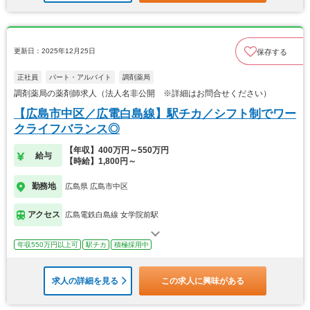
更新日：2025年12月25日
保存する
正社員
パート・アルバイト
調剤薬局
調剤薬局の薬剤師求人（法人名非公開 ※詳細はお問合せください）
【広島市中区／広電白島線】駅チカ／シフト制でワー
クライフバランス◎
【年収】400万円～550万円
給与
【時給】1,800円～
勤務地
広島県 広島市中区
アクセス
広島電鉄白島線 女学院前駅
年収550万円以上可
駅チカ
積極採用中
求人の詳細を見る
この求人に興味がある