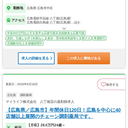
勤務地
広島県 広島市中区
広島電鉄宇品線 八丁堀(広島)駅
アクセス
広島電鉄白島線 八丁堀(広島)駅…ほか
年収400万円以上可
新卒も応募可能
未経験者も応募可能
原則、引越しを伴う転勤なし
産休・育休取得実績有り
駅チカ
車通勤可
店舗数30以上
積極採用中
求人の詳細を見る
この求人に興味がある
更新日：2026年6月18日
保存する
正社員
調剤薬局
マイライフ株式会社 八丁堀店の薬剤師求人
【広島県／広島市】年間休日120日！広島を中心に40
店舗以上展開のチェーン調剤薬局です。
【月収】28.0万円24歳～
給与