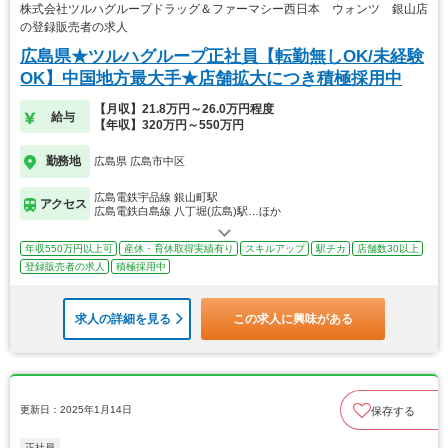
株式会社ツルハグループドラッグ＆ファーマシー西日本 ウォンツ 銀山店
の登録販売者の求人
広島県★ツルハグループ正社員【転勤無しOK/未経験
OK】中国地方最大手★店舗拡大につき積極採用中
【月収】21.8万円～26.0万円程度
給与
【年収】320万円～550万円
勤務地
広島県 広島市中区
広島電鉄宇品線 銀山町駅
アクセス
広島電鉄白島線 八丁堀(広島)駅…ほか
年収550万円以上可
産休・育休取得実績有り
スキルアップ
駅チカ
店舗数30以上
登録販売者の求人
積極採用中
求人の詳細を見る
この求人に興味がある
更新日：2025年1月14日
保存する
正社員