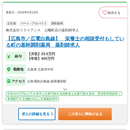
更新日：2026年6月18日
保存する
正社員
パート・アルバイト
調剤薬局
株式会社リライアンス 上幟町店の薬剤師求人
【広島市／広電白島線】 栄養士の相談受付もしてい
る町の基幹調剤薬局 薬剤師求人
【月収】25.5万円
給与
【年収】400万円
勤務地
広島県 広島市中区
アクセス
広島電鉄白島線 縮景園前駅
年収400万円以上可
新卒も応募可能
未経験者も応募可能
産休・育休取得実績有り
車通勤可
店舗数30以上
積極採用中
求人の詳細を見る
この求人に興味がある