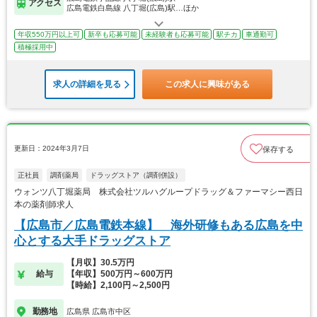
アクセス
広島電鉄白島線 八丁堀(広島)駅…ほか
年収550万円以上可
新卒も応募可能
未経験者も応募可能
駅チカ
車通勤可
積極採用中
求人の詳細を見る
この求人に興味がある
更新日：2024年3月7日
保存する
正社員
調剤薬局
ドラッグストア（調剤併設）
ウォンツ八丁堀薬局 株式会社ツルハグループドラッグ＆ファーマシー西日
本の薬剤師求人
【広島市／広島電鉄本線】 海外研修もある広島を中
心とする大手ドラッグストア
【月収】30.5万円
給与
【年収】500万円～600万円
【時給】2,100円～2,500円
勤務地
広島県 広島市中区