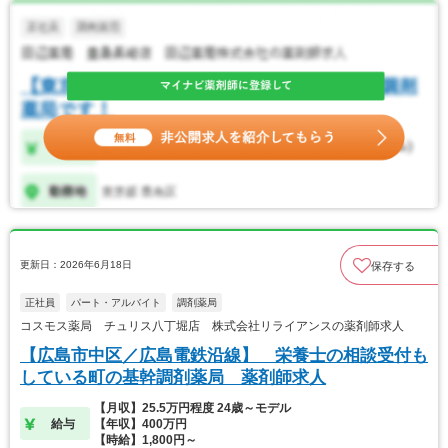
更新日：2026年6月18日
保存する
正社員
パート・アルバイト
調剤薬局
コスモス薬局 チュリス八丁堀店 株式会社リライアンスの薬剤師求人
【広島市中区／広島電鉄沿線】 栄養士の相談受付も
している町の基幹調剤薬局 薬剤師求人
【月収】25.5万円程度 24歳～モデル
給与
【年収】400万円
【時給】1,800円～