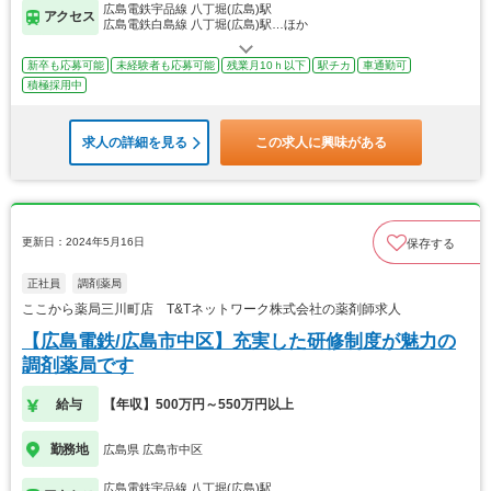
広島電鉄宇品線 八丁堀(広島)駅
アクセス
広島電鉄白島線 八丁堀(広島)駅…ほか
新卒も応募可能
未経験者も応募可能
残業月10ｈ以下
駅チカ
車通勤可
積極採用中
求人の詳細を見る
この求人に興味がある
更新日：2024年5月16日
保存する
正社員
調剤薬局
ここから薬局三川町店 T&Tネットワーク株式会社の薬剤師求人
【広島電鉄/広島市中区】充実した研修制度が魅力の
調剤薬局です
給与
【年収】500万円～550万円以上
勤務地
広島県 広島市中区
広島電鉄宇品線 八丁堀(広島)駅