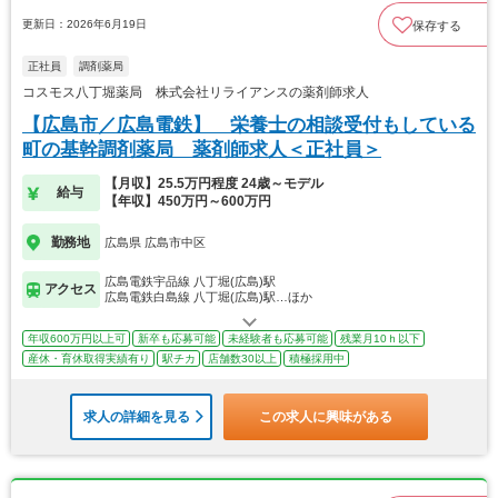
更新日：2026年6月19日
保存する
正社員
調剤薬局
コスモス八丁堀薬局 株式会社リライアンスの薬剤師求人
【広島市／広島電鉄】 栄養士の相談受付もしている
町の基幹調剤薬局 薬剤師求人＜正社員＞
【月収】25.5万円程度 24歳～モデル
給与
【年収】450万円～600万円
勤務地
広島県 広島市中区
広島電鉄宇品線 八丁堀(広島)駅
アクセス
広島電鉄白島線 八丁堀(広島)駅…ほか
年収600万円以上可
新卒も応募可能
未経験者も応募可能
残業月10ｈ以下
産休・育休取得実績有り
駅チカ
店舗数30以上
積極採用中
求人の詳細を見る
この求人に興味がある