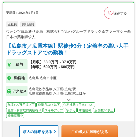
更新日：2024年3月5日
保存する
正社員
調剤薬局
ウォンツ白島通り薬局 株式会社ツルハグループドラッグ＆ファーマシー西
日本の薬剤師求人
【広島市／広電本線】駅徒歩3分！定着率の高い大手
ドラッグストアでの勤務！
【月収】33.0万円～37.0万円
給与
【年収】500万円～600万円
勤務地
広島県 広島市中区
広島電鉄宇品線 八丁堀(広島)駅
アクセス
広島電鉄白島線 八丁堀(広島)駅…ほか
年収600万円以上可
残業月10ｈ以下
住宅補助（手当）あり
産休・育休取得実績有り
スキルアップ
駅チカ
車通勤可
店舗数30以上
積極採用中
求人の詳細を見る
この求人に興味がある