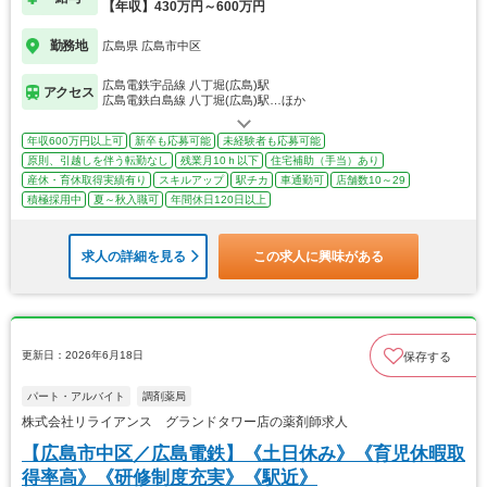
【年収】430万円～600万円
勤務地
広島県 広島市中区
広島電鉄宇品線 八丁堀(広島)駅
アクセス
広島電鉄白島線 八丁堀(広島)駅…ほか
年収600万円以上可
新卒も応募可能
未経験者も応募可能
原則、引越しを伴う転勤なし
残業月10ｈ以下
住宅補助（手当）あり
産休・育休取得実績有り
スキルアップ
駅チカ
車通勤可
店舗数10～29
積極採用中
夏～秋入職可
年間休日120日以上
求人の詳細を見る
この求人に興味がある
更新日：2026年6月18日
保存する
パート・アルバイト
調剤薬局
株式会社リライアンス グランドタワー店の薬剤師求人
【広島市中区／広島電鉄】《土日休み》《育児休暇取
得率高》《研修制度充実》《駅近》