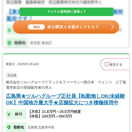
更新日：2025年1月14日
保存する
正社員
株式会社ツルハグループドラッグ＆ファーマシー西日本 ウォンツ 八丁堀
電停前店の登録販売者の求人
広島県★ツルハグループ正社員【転勤無しOK/未経験
OK】中国地方最大手★店舗拡大につき積極採用中
【月収】21.8万円～26.0万円程度
給与
【年収】320万円～550万円
勤務地
広島県 広島市中区