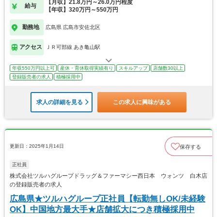
【月収】21.8万円～26.0万円程度
給与
【年収】320万円～550万円
勤務地
広島県 広島市安佐北区
アクセス
ＪＲ可部線 あき亀山駅
年収550万円以上可
産休・育休取得実績有り
スキルアップ
店舗数30以上
登録販売者の求人
積極採用中
求人の詳細を見る
この求人に興味がある
更新日：2025年1月14日
保存する
正社員
株式会社ツルハグループドラッグ＆ファーマシー西日本 ウォンツ 白木店
の登録販売者の求人
広島県★ツルハグループ正社員【転勤無しOK/未経験
OK】中国地方最大手★店舗拡大につき積極採用中