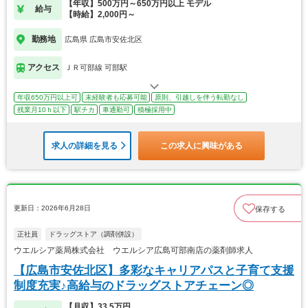
【年収】500万円～650万円以上 モデル
給与
【時給】2,000円～
勤務地
広島県 広島市安佐北区
アクセス
ＪＲ可部線 可部駅
年収650万円以上可
未経験者も応募可能
原則、引越しを伴う転勤なし
残業月10ｈ以下
駅チカ
車通勤可
積極採用中
求人の詳細を見る
この求人に興味がある
更新日：2026年6月28日
保存する
正社員
ドラッグストア（調剤併設）
ウエルシア薬局株式会社 ウエルシア広島可部南店の薬剤師求人
【広島市安佐北区】多彩なキャリアパスと子育て支援
制度充実♪高給与のドラッグストアチェーン◎
【月収】33.5万円