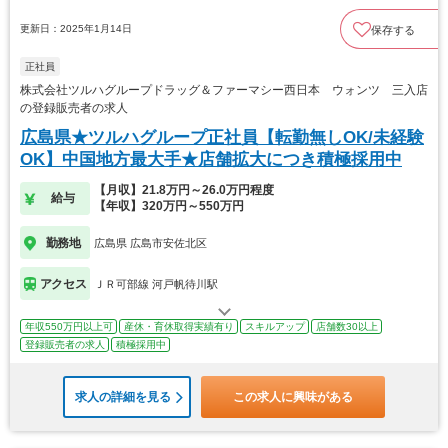
更新日：2025年1月14日
保存する
正社員
株式会社ツルハグループドラッグ＆ファーマシー西日本 ウォンツ 三入店
の登録販売者の求人
広島県★ツルハグループ正社員【転勤無しOK/未経験
OK】中国地方最大手★店舗拡大につき積極採用中
【月収】21.8万円～26.0万円程度
給与
【年収】320万円～550万円
勤務地
広島県 広島市安佐北区
アクセス
ＪＲ可部線 河戸帆待川駅
年収550万円以上可
産休・育休取得実績有り
スキルアップ
店舗数30以上
登録販売者の求人
積極採用中
求人の詳細を見る
この求人に興味がある