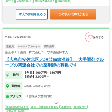
駅チカ
店舗数30以上
登録販売者の求人
積極採用中
求人の詳細を見る
この求人に興味がある
更新日：2024年8月2日
保存する
正社員
パート・アルバイト
調剤薬局
落合ポテト薬局 株式会社ユーワの薬剤師求人
【広島市安佐北区／JR芸備線沿線】 大手調剤グル
ープの関連会社での薬剤師の募集です
【年収】400万円～650万円
給与
【時給】2,000円～
勤務地
広島県 広島市安佐北区
アクセス
ＪＲ芸備線 安芸矢口駅
年収650万円以上可
産休・育休取得実績有り
車通勤可
積極採用中
年間休日120日以上