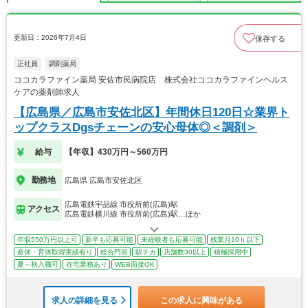
更新日：2026年7月4日
保存する
正社員
調剤薬局
ココカラファイン薬局 安佐市民病院店 株式会社ココカラファインヘルス
ケアの薬剤師求人
【広島県／広島市安佐北区】年間休日120日☆業界ト
ップクラスDgsチェーンの安心母体◎＜調剤＞
給与
【年収】430万円～560万円
勤務地
広島県 広島市安佐北区
広島電鉄宇品線 市役所前(広島)駅
アクセス
広島電鉄横川線 市役所前(広島)駅…ほか
年収550万円以上可
新卒も応募可能
未経験者も応募可能
残業月10ｈ以下
産休・育休取得実績有り
総合門前
駅チカ
店舗数30以上
積極採用中
夏～秋入職可
在宅業務あり
WEB面接OK
求人の詳細を見る
この求人に興味がある