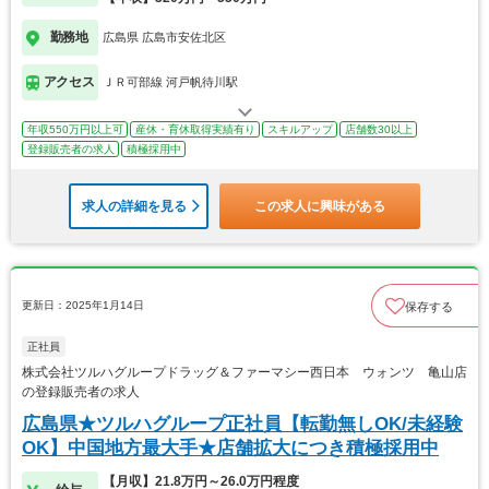
勤務地
広島県 広島市安佐北区
アクセス
ＪＲ可部線 河戸帆待川駅
年収550万円以上可
産休・育休取得実績有り
スキルアップ
店舗数30以上
登録販売者の求人
積極採用中
求人の詳細を見る
この求人に興味がある
更新日：2025年1月14日
保存する
正社員
株式会社ツルハグループドラッグ＆ファーマシー西日本 ウォンツ 亀山店
の登録販売者の求人
広島県★ツルハグループ正社員【転勤無しOK/未経験
OK】中国地方最大手★店舗拡大につき積極採用中
【月収】21.8万円～26.0万円程度