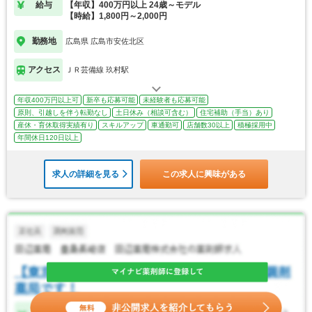
給与
【年収】400万円以上 24歳～モデル
【時給】1,800円～2,000円
勤務地
広島県 広島市安佐北区
アクセス
ＪＲ芸備線 玖村駅
年収400万円以上可
新卒も応募可能
未経験者も応募可能
原則、引越しを伴う転勤なし
土日休み（相談可含む）
住宅補助（手当）あり
産休・育休取得実績有り
スキルアップ
車通勤可
店舗数30以上
積極採用中
年間休日120日以上
求人の詳細を見る
この求人に興味がある