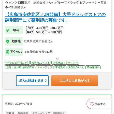
ウォンツ 口田薬局 株式会社ツルハグループドラッグ＆ファーマシー西日
本の薬剤師求人
【広島市安佐北区／JR芸備】大手ドラッグストアの
調剤部門にて薬剤師の募集です。
【月収】33.0万円～38.0万円
給与
【年収】500万円～600万円
勤務地
広島県 広島市安佐北区
アクセス
ＪＲ芸備線 安芸矢口駅
年収600万円以上可
残業月10ｈ以下
住宅補助（手当）あり
産休・育休取得実績有り
スキルアップ
車通勤可
店舗数30以上
積極採用中
求人の詳細を見る
この求人に興味がある
更新日：2024年3月5日
保存する
正社員
調剤薬局
ドラッグストア（調剤併設）