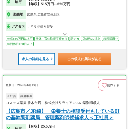
給与
【年収】515万円～650万円
勤務地
広島県 広島市安佐北区
アクセス
ＪＲ可部線 可部駅
年収650万円以上可
産休・育休取得実績有り
駅チカ
店舗数30以上
積極採用中
年間休日120日以上
求人の詳細を見る
この求人に興味がある
更新日：2026年6月19日
保存する
正社員
調剤薬局
コスモス薬局 勝木台店 株式会社リライアンスの薬剤師求人
【広島市／JR線】 栄養士の相談受付もしている町
の基幹調剤薬局 管理薬剤師候補求人＜正社員＞
【月収】25.5万円
給与