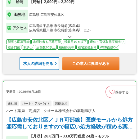
給与
【時給】2,000円～2,200円
勤務地
広島県 広島市安佐北区
広島電鉄宇品線 市役所前(広島)駅
アクセス
広島電鉄横川線 市役所前(広島)駅…ほか
新卒も応募可能
未経験者も応募可能
残業月10ｈ以下
産休・育休取得実績有り
総合門前
駅チカ
店舗数30以上
積極採用中
在宅業務あり
WEB面接OK
求人の詳細を見る
この求人に興味がある
更新日：2026年6月18日
保存する
正社員
パート・アルバイト
調剤薬局
ハート薬局 高揚店 クオール株式会社の薬剤師求人
【広島市安佐北区／ＪＲ可部線】医療モールから処方
箋応需しておりますので幅広い処方経験が積める薬局
です
【月収】26.0万円～33.0万円程度 24歳～モデル