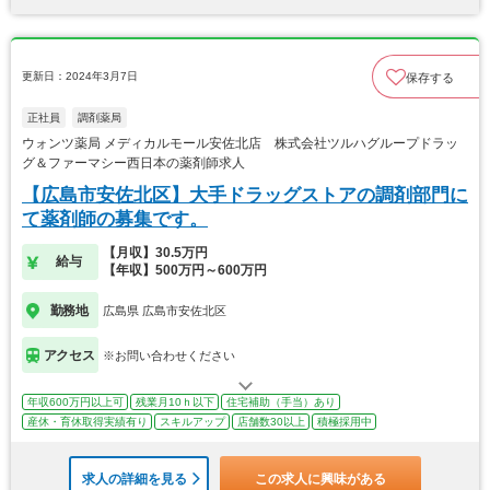
更新日：2024年3月7日
保存する
正社員
調剤薬局
ウォンツ薬局 メディカルモール安佐北店 株式会社ツルハグループドラッ
グ＆ファーマシー西日本の薬剤師求人
【広島市安佐北区】大手ドラッグストアの調剤部門に
て薬剤師の募集です。
【月収】30.5万円
給与
【年収】500万円～600万円
勤務地
広島県 広島市安佐北区
アクセス
※お問い合わせください
年収600万円以上可
残業月10ｈ以下
住宅補助（手当）あり
産休・育休取得実績有り
スキルアップ
店舗数30以上
積極採用中
求人の詳細を見る
この求人に興味がある