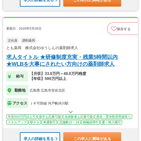
求人の詳細を見る
この求人に興味がある
更新日：2026年5月26日
保存する
正社員
調剤薬局
とも薬局 株式会社ゆうしんの薬剤師求人
求人タイトル ★研修制度充実・残業5時間以内
★WLBを大事にされたい方向けの薬剤師求人
【月収】33.0万円～40.0万円程度
給与
【年収】500万円以上
勤務地
広島県 広島市安佐北区
アクセス
ＪＲ可部線 河戸帆待川駅
年収500万円以上可
新卒も応募可能
未経験者も応募可能
産休・育休取得実績有り
スキルアップ
駅チカ
車通勤可
店舗数10～29
積極採用中
夏～秋入職可
求人の詳細を見る
この求人に興味がある