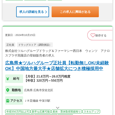
求人の詳細を見る
この求人に興味がある
更新日：2024年10月15日
保存する
正社員
ドラッグストア（調剤併設）
株式会社ツルハグループドラッグ＆ファーマシー西日本 ウォンツ アクロ
スプラザ高陽店の登録販売者の求人
広島県★ツルハグループ正社員【転勤無しOK/未経験
OK】中国地方最大手★店舗拡大につき積極採用中
【月収】21.8万円～26.0万円程度
給与
【年収】320万円～550万円
勤務地
広島県 広島市安佐北区
アクセス
ＪＲ芸備線 中深川駅
年収550万円以上可
新卒も応募可能
産休・育休取得実績有り
スキルアップ