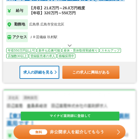
【月収】21.8万円～26.0万円程度
給与
【年収】320万円～550万円
勤務地
広島県 広島市安佐北区
アクセス
ＪＲ芸備線 玖村駅
年収550万円以上可
新卒も応募可能
産休・育休取得実績有り
スキルアップ
店舗数30以上
登録販売者の求人
積極採用中
求人の詳細を見る
この求人に興味がある