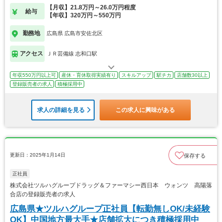
【月収】21.8万円～26.0万円程度
給与
【年収】320万円～550万円
勤務地
広島県 広島市安佐北区
アクセス
ＪＲ芸備線 志和口駅
年収550万円以上可
産休・育休取得実績有り
スキルアップ
駅チカ
店舗数30以上
登録販売者の求人
積極採用中
求人の詳細を見る
この求人に興味がある
更新日：2025年1月14日
保存する
正社員
株式会社ツルハグループドラッグ＆ファーマシー西日本 ウォンツ 高陽落
合店の登録販売者の求人
広島県★ツルハグループ正社員【転勤無しOK/未経験
OK】中国地方最大手★店舗拡大につき積極採用中