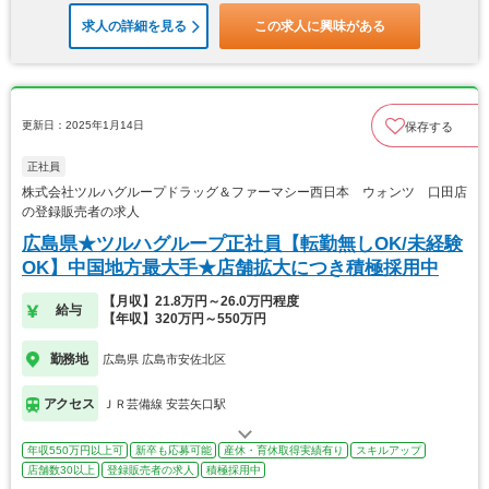
求人の詳細を見る
この求人に興味がある
更新日：2025年1月14日
保存する
正社員
株式会社ツルハグループドラッグ＆ファーマシー西日本 ウォンツ 口田店
の登録販売者の求人
広島県★ツルハグループ正社員【転勤無しOK/未経験
OK】中国地方最大手★店舗拡大につき積極採用中
【月収】21.8万円～26.0万円程度
給与
【年収】320万円～550万円
勤務地
広島県 広島市安佐北区
アクセス
ＪＲ芸備線 安芸矢口駅
年収550万円以上可
新卒も応募可能
産休・育休取得実績有り
スキルアップ
店舗数30以上
登録販売者の求人
積極採用中