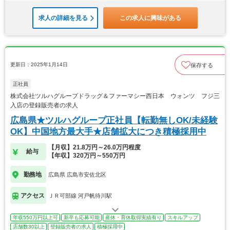
求人の詳細を見る
この求人に興味がある
更新日：2025年1月14日
保存する
正社員
株式会社ツルハグループドラッグ＆ファーマシー西日本 ウォンツ フジ三
入店の登録販売者の求人
広島県★ツルハグループ正社員【転勤無しOK/未経験
OK】中国地方最大手★店舗拡大につき積極採用中
【月収】21.8万円～26.0万円程度
給与
【年収】320万円～550万円
勤務地
広島県 広島市安佐北区
アクセス
ＪＲ可部線 河戸帆待川駅
年収550万円以上可
新卒も応募可能
産休・育休取得実績有り
スキルアップ
店舗数30以上
登録販売者の求人
積極採用中