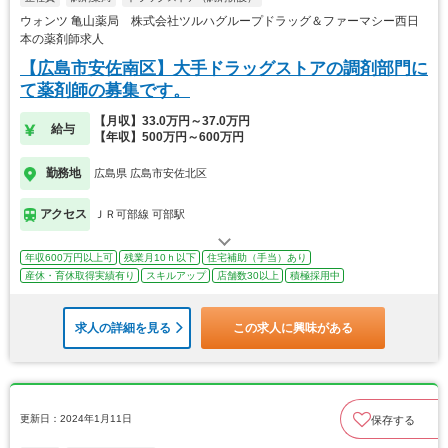
ウォンツ 亀山薬局 株式会社ツルハグループドラッグ＆ファーマシー西日
本の薬剤師求人
【広島市安佐南区】大手ドラッグストアの調剤部門に
て薬剤師の募集です。
【月収】33.0万円～37.0万円
給与
【年収】500万円～600万円
勤務地
広島県 広島市安佐北区
アクセス
ＪＲ可部線 可部駅
年収600万円以上可
残業月10ｈ以下
住宅補助（手当）あり
産休・育休取得実績有り
スキルアップ
店舗数30以上
積極採用中
求人の詳細を見る
この求人に興味がある
更新日：2024年1月11日
保存する