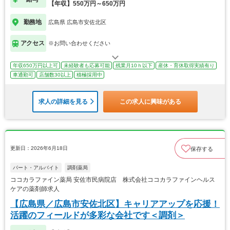
【年収】550万円～650万円
勤務地
広島県 広島市安佐北区
アクセス
※お問い合わせください
年収650万円以上可
未経験者も応募可能
残業月10ｈ以下
産休・育休取得実績有り
車通勤可
店舗数30以上
積極採用中
求人の詳細を見る
この求人に興味がある
更新日：2026年6月18日
保存する
パート・アルバイト
調剤薬局
ココカラファイン薬局 安佐市民病院店 株式会社ココカラファインヘルス
ケアの薬剤師求人
【広島県／広島市安佐北区】キャリアアップを応援！
活躍のフィールドが多彩な会社です＜調剤＞