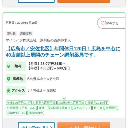
更新日：2026年6月18日
保存する
正社員
調剤薬局
マイライフ株式会社 深川店の薬剤師求人
【広島市／安佐北区】年間休日120日！広島を中心に
40店舗以上展開のチェーン調剤薬局です。
【月収】28.0万円24歳～
給与
【年収】430万円～600万円
勤務地
広島県 広島市安佐北区
アクセス
ＪＲ芸備線 中深川駅
年収600万円以上可
新卒も応募可能
未経験者も応募可能
残業月10ｈ以下
住宅補助（手当）あり
産休・育休取得実績有り
スキルアップ
駅チカ
車通勤可
店舗数10～29
積極採用中