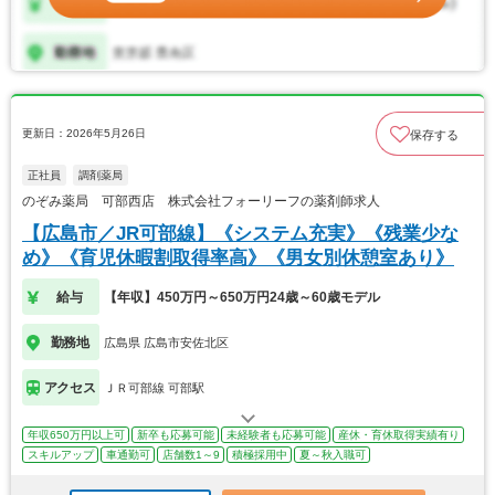
更新日：2026年5月26日
保存する
正社員
調剤薬局
のぞみ薬局 可部西店 株式会社フォーリーフの薬剤師求人
【広島市／JR可部線】《システム充実》《残業少な
め》《育児休暇割取得率高》《男女別休憩室あり》
給与
【年収】450万円～650万円24歳～60歳モデル
勤務地
広島県 広島市安佐北区
アクセス
ＪＲ可部線 可部駅
年収650万円以上可
新卒も応募可能
未経験者も応募可能
産休・育休取得実績有り
スキルアップ
車通勤可
店舗数1～9
積極採用中
夏～秋入職可