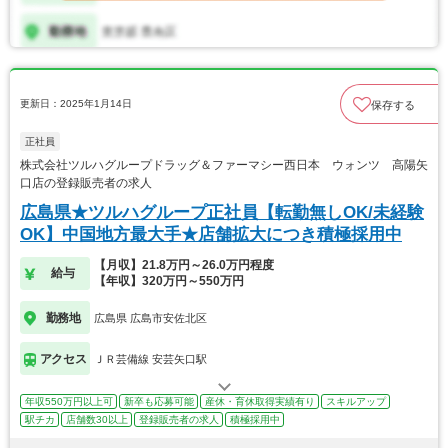
更新日：2025年1月14日
保存する
正社員
株式会社ツルハグループドラッグ＆ファーマシー西日本 ウォンツ 高陽矢
口店の登録販売者の求人
広島県★ツルハグループ正社員【転勤無しOK/未経験
OK】中国地方最大手★店舗拡大につき積極採用中
【月収】21.8万円～26.0万円程度
給与
【年収】320万円～550万円
勤務地
広島県 広島市安佐北区
アクセス
ＪＲ芸備線 安芸矢口駅
年収550万円以上可
新卒も応募可能
産休・育休取得実績有り
スキルアップ
駅チカ
店舗数30以上
登録販売者の求人
積極採用中