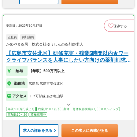
更新日：2025年10月27日
保存する
正社員
調剤薬局
かめやま薬局 株式会社ゆうしんの薬剤師求人
【広島市安佐北区】研修充実・残業5時間以内★ワー
クライフバランスを大事にしたい方向けの薬剤師求
人！
給与
【年収】500万円以上
勤務地
広島県 広島市安佐北区
アクセス
ＪＲ可部線 あき亀山駅
年収500万円以上可
残業月10ｈ以下
産休・育休取得実績有り
スキルアップ
店舗数10～29
積極採用中
求人の詳細を見る
この求人に興味がある