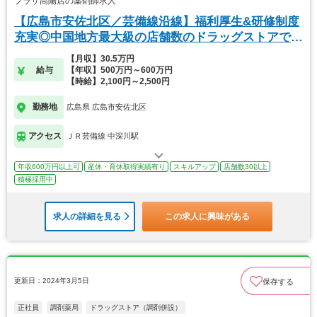
プラザ高陽店の薬剤師求人
【広島市安佐北区／芸備線沿線】福利厚生&研修制度
充実◎中国地方最大級の店舗数のドラッグストアで
す。
【月収】30.5万円
給与
【年収】500万円～600万円
【時給】2,100円～2,500円
勤務地
広島県 広島市安佐北区
アクセス
ＪＲ芸備線 中深川駅
年収600万円以上可
産休・育休取得実績有り
スキルアップ
店舗数30以上
積極採用中
求人の詳細を見る
この求人に興味がある
更新日：2024年3月5日
保存する
正社員
調剤薬局
ドラッグストア（調剤併設）