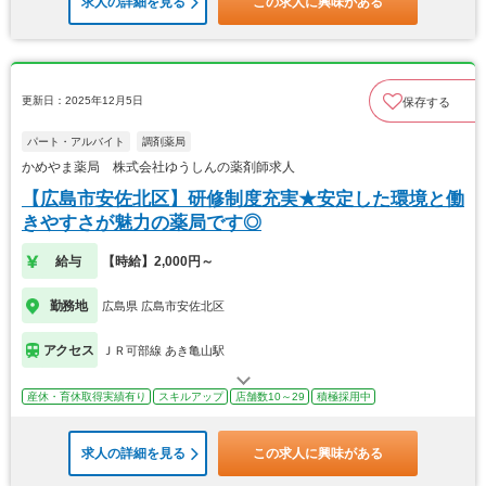
求人の詳細を見る
この求人に興味がある
更新日：2025年12月5日
保存する
パート・アルバイト
調剤薬局
かめやま薬局 株式会社ゆうしんの薬剤師求人
【広島市安佐北区】研修制度充実★安定した環境と働
きやすさが魅力の薬局です◎
給与
【時給】2,000円～
勤務地
広島県 広島市安佐北区
アクセス
ＪＲ可部線 あき亀山駅
産休・育休取得実績有り
スキルアップ
店舗数10～29
積極採用中
求人の詳細を見る
この求人に興味がある