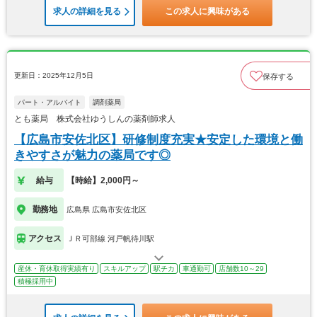
求人の詳細を見る
この求人に興味がある
更新日：2025年12月5日
保存する
パート・アルバイト
調剤薬局
とも薬局 株式会社ゆうしんの薬剤師求人
【広島市安佐北区】研修制度充実★安定した環境と働
きやすさが魅力の薬局です◎
給与
【時給】2,000円～
勤務地
広島県 広島市安佐北区
アクセス
ＪＲ可部線 河戸帆待川駅
産休・育休取得実績有り
スキルアップ
駅チカ
車通勤可
店舗数10～29
積極採用中