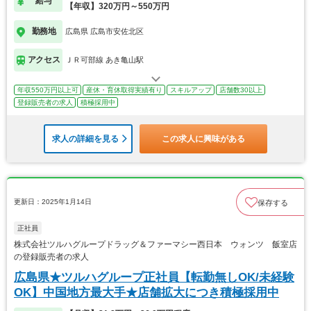
給与
【年収】320万円～550万円
勤務地
広島県 広島市安佐北区
アクセス
ＪＲ可部線 あき亀山駅
年収550万円以上可
産休・育休取得実績有り
スキルアップ
店舗数30以上
登録販売者の求人
積極採用中
求人の詳細を見る
この求人に興味がある
更新日：2025年1月14日
保存する
正社員
株式会社ツルハグループドラッグ＆ファーマシー西日本 ウォンツ 飯室店
の登録販売者の求人
広島県★ツルハグループ正社員【転勤無しOK/未経験
OK】中国地方最大手★店舗拡大につき積極採用中