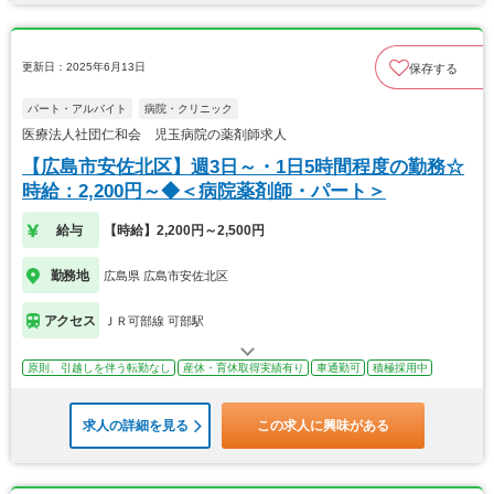
更新日：2025年6月13日
保存する
パート・アルバイト
病院・クリニック
医療法人社団仁和会 児玉病院の薬剤師求人
【広島市安佐北区】週3日～・1日5時間程度の勤務☆
時給：2,200円～◆＜病院薬剤師・パート＞
給与
【時給】2,200円～2,500円
勤務地
広島県 広島市安佐北区
アクセス
ＪＲ可部線 可部駅
原則、引越しを伴う転勤なし
産休・育休取得実績有り
車通勤可
積極採用中
求人の詳細を見る
この求人に興味がある