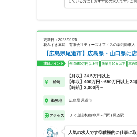
している方にもおすすめの求人です♪ ご
更新日：2023/01/25
花みずき薬局 有限会社ティーズオフィスの薬剤師求人
【広島県尾道市】広島県・山口県に店
注目ポイント
年収650万円以上可
残業月10ｈ以下
車通
【月収】24.5万円以上
【年収】400万円～650万円以上 2
給与
【時給】2,000円～
広島県 尾道市
勤務地
ＪＲ山陽本線(神戸－門司) 尾道駅
アクセス
人気の求人です◎積極的に仕事に取