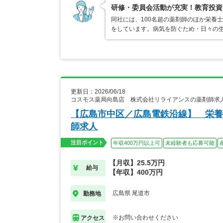
研修・委員会活動が充実！教育投資
同社には、100名超の薬剤師のほか栄養
をしています。病気を防ぐため・日々の
更新日：2026/06/18
コスモス薬局向島店 株式会社リライアンスの薬剤師求
【広島市中区／広島電鉄沿線】 栄養
師求人
注目ポイント
年収400万円以上可
未経験者も応募可能
【月収】25.5万円
給与
【年収】400万円
広島県 尾道市
勤務地
※お問い合わせください
アクセス