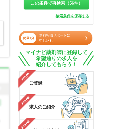
この条件で再検索（
56
件）
検索条件を保存する
無料転職サポートに
簡単1分
申し込む
マイナビ薬剤師に登録して
希望通りの求人を
紹介してもらう！
STEP1
ご登録
STEP2
求人のご紹介
STEP3