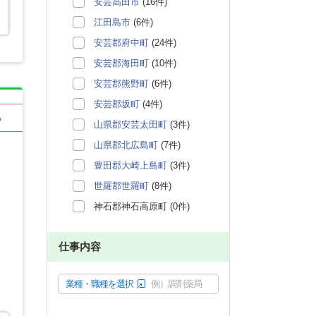
安芸高田市
(16件)
江田島市
(6件)
安芸郡府中町
(24件)
安芸郡海田町
(10件)
安芸郡熊野町
(6件)
安芸郡坂町
(4件)
る
山県郡安芸太田町
(3件)
山県郡北広島町
(7件)
豊田郡大崎上島町
(3件)
世羅郡世羅町
(8件)
神石郡神石高原町 (0件)
仕事内容
業種・職種を選択
例）調剤薬局