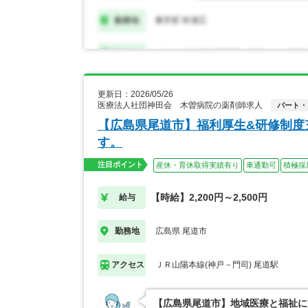
更新日：2026/05/26
医療法人社団神田会 木曽病院の薬剤師求人
パート・
【広島県尾道市】福利厚生&研修制度
す。
注目ポイント
産休・育休取得実績有り
車通勤可
積極採
【時給】2,200円～2,500円
給与
広島県 尾道市
勤務地
ＪＲ山陽本線(神戸－門司) 尾道駅
アクセス
【広島県尾道市】地域医療と福祉に