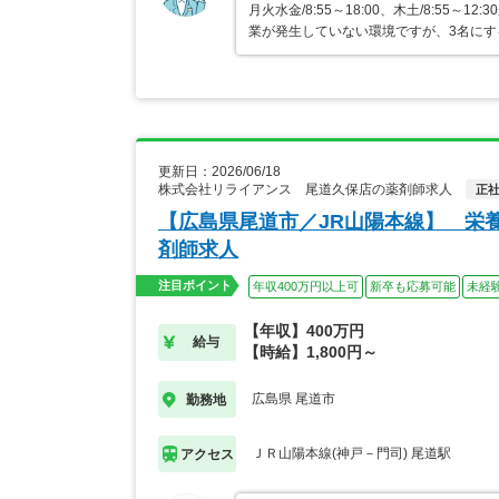
月火水金/8:55～18:00、木土/8:5
業が発生していない環境ですが、3名に
更新日：2026/06/18
株式会社リライアンス 尾道久保店の薬剤師求人
正
【広島県尾道市／JR山陽本線】 栄
剤師求人
注目ポイント
年収400万円以上可
新卒も応募可能
未経
【年収】400万円
給与
【時給】1,800円～
広島県 尾道市
勤務地
ＪＲ山陽本線(神戸－門司) 尾道駅
アクセス