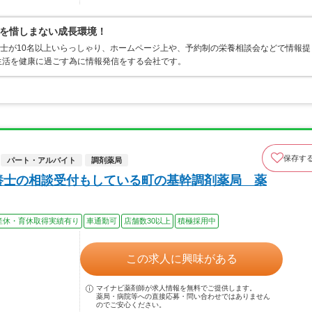
を惜しまない成長環境！
養士が10名以上いらっしゃり、ホームページ上や、予約制の栄養相談会などで情報提
生活を健康に過ごす為に情報発信をする会社です。
保存す
パート・アルバイト
調剤薬局
養士の相談受付もしている町の基幹調剤薬局 薬
産休・育休取得実績有り
車通勤可
店舗数30以上
積極採用中
この求人に興味がある
マイナビ薬剤師が求人情報を無料でご提供します。
薬局・病院等への直接応募・問い合わせではありません
のでご安心ください。