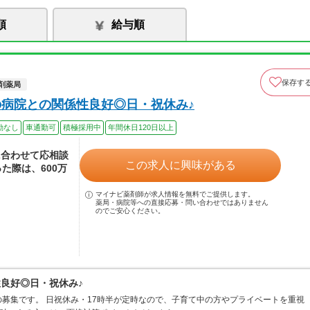
順
給与順
保存す
剤薬局
の病院との関係性良好◎日・祝休み♪
勤なし
車通勤可
積極採用中
年間休日120日以上
に合わせて応相談
この求人に興味がある
た際は、600万
マイナビ薬剤師が求人情報を無料でご提供します。
薬局・病院等への直接応募・問い合わせではありません
のでご安心ください。
性良好◎日・祝休み♪
募集です。 日祝休み・17時半が定時なので、子育て中の方やプライベートを重視