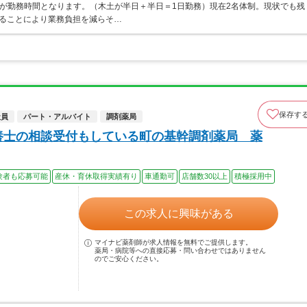
5～12:30が勤務時間となります。（木土が半日＋半日＝1日勤務）現在2名体制。現状でも残
することにより業務負担を減らそ…
保存す
社員
パート・アルバイト
調剤薬局
養士の相談受付もしている町の基幹調剤薬局 薬
験者も応募可能
産休・育休取得実績有り
車通勤可
店舗数30以上
積極採用中
この求人に興味がある
マイナビ薬剤師が求人情報を無料でご提供します。
薬局・病院等への直接応募・問い合わせではありません
のでご安心ください。