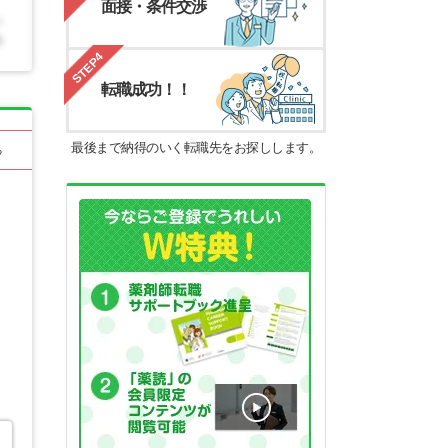
面接・条件交渉
STEP4
転職成功！！
最後まで納得のいく転職先をお探しします。
る