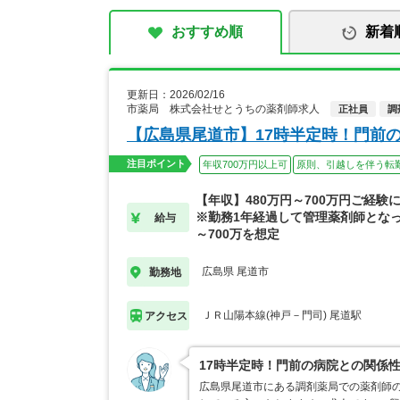
おすすめ順
新着
更新日：2026/02/16
市薬局 株式会社せとうちの薬剤師求人
正社員
調
【広島県尾道市】17時半定時！門前
注目ポイント
年収700万円以上可
原則、引越しを伴う転
【年収】480万円～700万円ご経験
※勤務1年経過して管理薬剤師となっ
給与
～700万を想定
広島県 尾道市
勤務地
ＪＲ山陽本線(神戸－門司) 尾道駅
アクセス
17時半定時！門前の病院との関係
広島県尾道市にある調剤薬局での薬剤師の