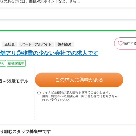
興味のある方には、面接対策ポイントなど、さら…
保存す
正社員
パート・アルバイト
調剤薬局
舗アリ◎残業の少ない会社での求人です
勤可
積極採用中
この求人に興味がある
4歳～55歳モデル
マイナビ薬剤師が求人情報を無料でご提供します。
薬局・病院等への直接応募・問い合わせではありません
のでご安心ください。
り組むスタッフ募集中です