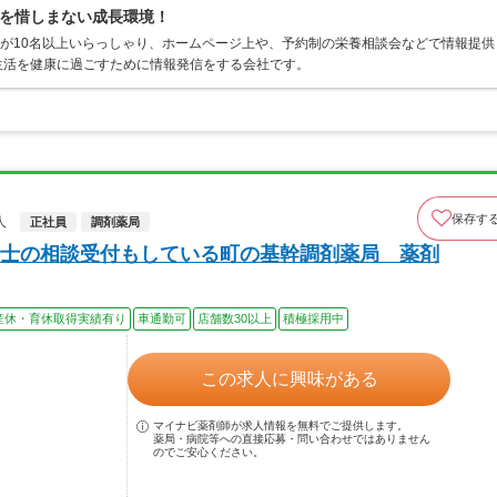
を惜しまない成長環境！
士が10名以上いらっしゃり、ホームページ上や、予約制の栄養相談会などで情報提供
生活を健康に過ごすために情報発信をする会社です。
保存す
人
正社員
調剤薬局
士の相談受付もしている町の基幹調剤薬局 薬剤
産休・育休取得実績有り
車通勤可
店舗数30以上
積極採用中
この求人に興味がある
マイナビ薬剤師が求人情報を無料でご提供します。
薬局・病院等への直接応募・問い合わせではありません
のでご安心ください。