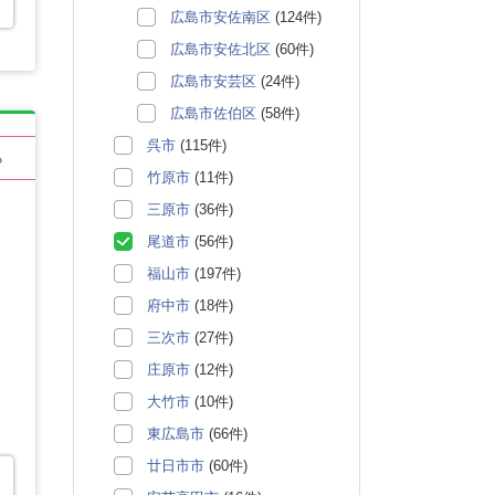
広島市安佐南区
(124件)
広島市安佐北区
(60件)
広島市安芸区
(24件)
広島市佐伯区
(58件)
呉市
(115件)
る
竹原市
(11件)
三原市
(36件)
尾道市
(56件)
福山市
(197件)
府中市
(18件)
三次市
(27件)
庄原市
(12件)
大竹市
(10件)
東広島市
(66件)
廿日市市
(60件)