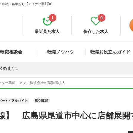
人・転職・募集なら【マイナビ薬剤師】
1
0
最近見た求人
保存した求人
転職相談会
転職ノウハウ
転職お役立ちガイド
努めます。
ンター薬局 アプコ株式会社の薬剤師求人
パート・アルバイト
調剤薬局
沿線】 広島県尾道市中心に店舗展開