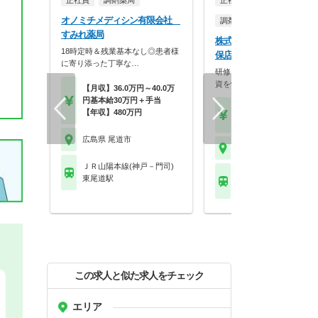
正社員
調剤薬局
正社員
パート・アルバイ
オノミチメディシン有限会社
調剤薬局
すみれ薬局
株式会社リライアンス 尾
18時定時＆残業基本なし◎患者様
保店
に寄り添った丁寧な…
研修・委員会活動が充実！教
資を惜しまない成長環…
【月収】36.0万円～40.0万
円基本給30万円＋手当
【年収】400万円
【年収】480万円
【時給】1,800円～
広島県 尾道市
広島県 尾道市
ＪＲ山陽本線(神戸－門司)
ＪＲ山陽本線(神戸－門
東尾道駅
尾道駅
この求人と似た求人をチェック
エリア