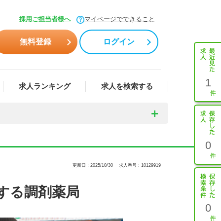
採用ご担当者様へ
マイページでできること
無料登録
ログイン
1
求人ランキング
求人を検索する
0
更新日：2025/10/30
求人番号：10129919
する調剤薬局
0