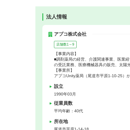
法人情報
アプコ株式会社
店舗数1～9
【事業内容】
■調剤薬局の経営、介護関連事業、医業
の受託業務、医療機械器具の販売、太陽
【事業所】
アプコUnity薬局（尾道市平原1-10-25
設立
1990年03月
従業員数
平均年齢：40代
所在地
尾道市
平原1‐14-18