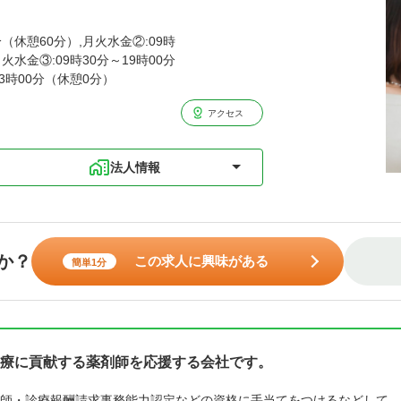
分（休憩60分）,月火水金②:09時
月火水金③:09時30分～19時00分
13時00分（休憩0分）
アクセス
法人情報
か？
この求人に興味がある
簡単1分
療に貢献する薬剤師を応援する会社です。
師・診療報酬請求事務能力認定などの資格に手当てをつけるなどして