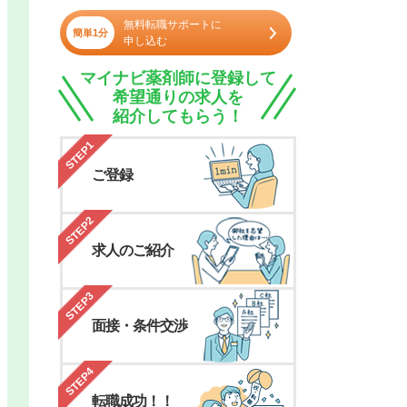
無料転職サポートに
簡単1分
申し込む
マイナビ薬剤師に登録して
希望通りの求人を
紹介してもらう！
STEP1
ご登録
STEP2
求人のご紹介
STEP3
面接・条件交渉
STEP4
転職成功！！