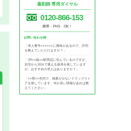
薬剤師 専用ダイヤル
0120-866-153
携帯・PHS OK！
お問い合わせ例
「求人番号○○○○○○に興味があるので、評判
を教えていただけますか？」
「JR○○線○○駅周辺に住んでいるのですが、
自宅から30分で通える薬局を探しています
が、おすすめの求人はありますか？」
「○○県○○市内で、残業が少ないドラッグスト
アを探しています。何か良い情報があれば教
えてください」
希望の働き方
必須
正社員
パート(週4日～5日)