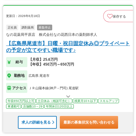
更新日：2026年6月18日
保存する
正社員
調剤薬局
募集停止
なの花薬局平原店 株式会社なの花西日本の薬剤師求人
【広島県尾道市】日曜・祝日固定休み◎プライベート
の予定が立てやすい職場です♪
【月収】25.6万円
給与
【年収】450万円～650万円
勤務地
広島県 尾道市
アクセス
ＪＲ山陽本線(神戸－門司) 尾道駅
年収650万円以上可
土日休み（相談可含む）
残業月10ｈ以下
スキルアップ
車通勤可
店舗数10～29
年間休日120日以上
求人の詳細を見る
最新の募集状況を問い合わせる