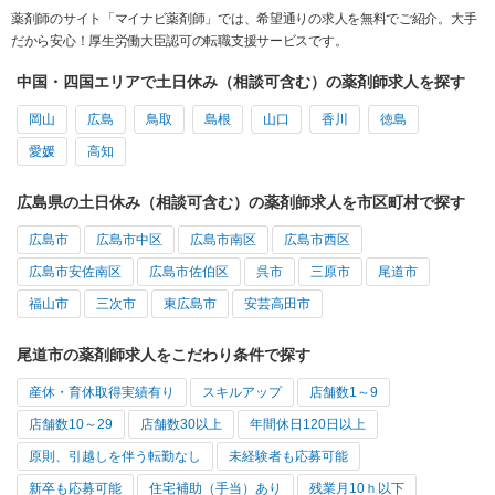
薬剤師のサイト「マイナビ薬剤師」では、希望通りの求人を無料でご紹介。大手
だから安心！厚生労働大臣認可の転職支援サービスです。
中国・四国エリアで土日休み（相談可含む）の薬剤師求人を探す
岡山
広島
鳥取
島根
山口
香川
徳島
愛媛
高知
広島県の土日休み（相談可含む）の薬剤師求人を市区町村で探す
広島市
広島市中区
広島市南区
広島市西区
広島市安佐南区
広島市佐伯区
呉市
三原市
尾道市
福山市
三次市
東広島市
安芸高田市
尾道市の薬剤師求人をこだわり条件で探す
産休・育休取得実績有り
スキルアップ
店舗数1～9
店舗数10～29
店舗数30以上
年間休日120日以上
原則、引越しを伴う転勤なし
未経験者も応募可能
新卒も応募可能
住宅補助（手当）あり
残業月10ｈ以下