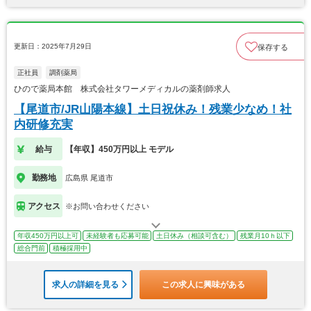
更新日：2025年7月29日
保存する
正社員
調剤薬局
ひので薬局本館 株式会社タワーメディカルの薬剤師求人
【尾道市/JR山陽本線】土日祝休み！残業少なめ！社
内研修充実
給与
【年収】450万円以上 モデル
勤務地
広島県 尾道市
アクセス
※お問い合わせください
年収450万円以上可
未経験者も応募可能
土日休み（相談可含む）
残業月10ｈ以下
総合門前
積極採用中
求人の詳細を見る
この求人に興味がある