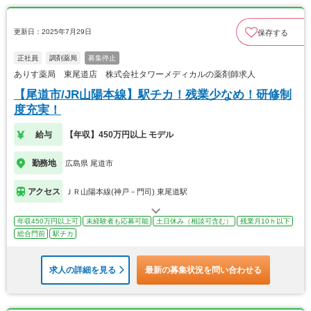
更新日：2025年7月29日
保存する
正社員
調剤薬局
募集停止
ありす薬局 東尾道店 株式会社タワーメディカルの薬剤師求人
【尾道市/JR山陽本線】駅チカ！残業少なめ！研修制
度充実！
給与
【年収】450万円以上 モデル
勤務地
広島県 尾道市
アクセス
ＪＲ山陽本線(神戸－門司) 東尾道駅
年収450万円以上可
未経験者も応募可能
土日休み（相談可含む）
残業月10ｈ以下
総合門前
駅チカ
求人の詳細を見る
最新の募集状況を問い合わせる