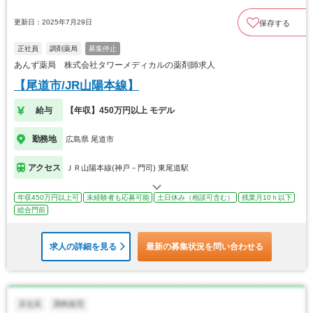
更新日：2025年7月29日
保存する
正社員
調剤薬局
募集停止
あんず薬局 株式会社タワーメディカルの薬剤師求人
【尾道市/JR山陽本線】
給与
【年収】450万円以上 モデル
勤務地
広島県 尾道市
アクセス
ＪＲ山陽本線(神戸－門司) 東尾道駅
年収450万円以上可
未経験者も応募可能
土日休み（相談可含む）
残業月10ｈ以下
総合門前
求人の詳細を見る
最新の募集状況を問い合わせる