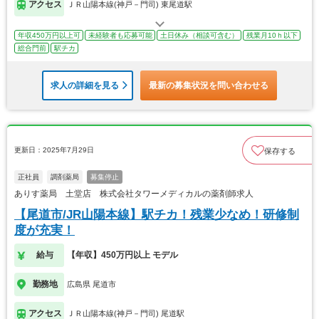
アクセス
ＪＲ山陽本線(神戸－門司) 東尾道駅
年収450万円以上可
未経験者も応募可能
土日休み（相談可含む）
残業月10ｈ以下
総合門前
駅チカ
求人の詳細を見る
最新の募集状況を問い合わせる
更新日：2025年7月29日
保存する
正社員
調剤薬局
募集停止
ありす薬局 土堂店 株式会社タワーメディカルの薬剤師求人
【尾道市/JR山陽本線】駅チカ！残業少なめ！研修制
度が充実！
給与
【年収】450万円以上 モデル
勤務地
広島県 尾道市
アクセス
ＪＲ山陽本線(神戸－門司) 尾道駅