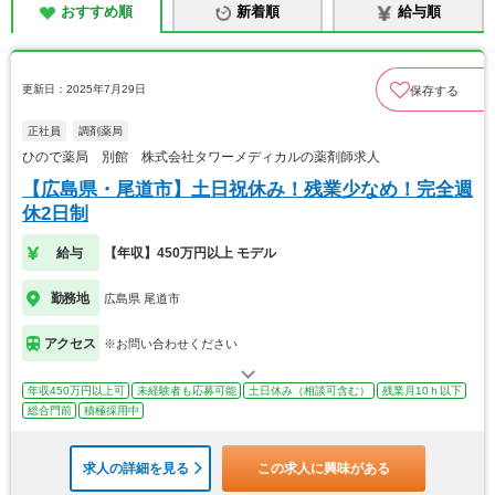
おすすめ順
新着順
給与順
更新日：2025年7月29日
保存する
正社員
調剤薬局
ひので薬局 別館 株式会社タワーメディカルの薬剤師求人
【広島県・尾道市】土日祝休み！残業少なめ！完全週
休2日制
給与
【年収】450万円以上 モデル
勤務地
広島県 尾道市
アクセス
※お問い合わせください
年収450万円以上可
未経験者も応募可能
土日休み（相談可含む）
残業月10ｈ以下
総合門前
積極採用中
求人の詳細を見る
この求人に興味がある