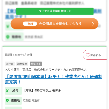
更新日：2025年7月29日
保存する
正社員
調剤薬局
募集停止
ありす薬局 高須店 株式会社タワーメディカルの薬剤師求人
【尾道市/JR山陽本線】駅チカ！残業少なめ！研修制
度充実！
給与
【年収】450万円以上 モデル
勤務地
広島県 尾道市