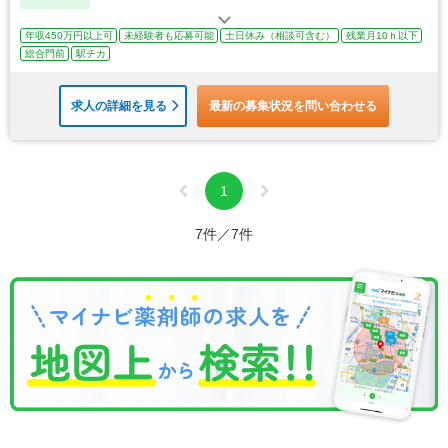
年収450万円以上可
未経験者も応募可能
土日休み（相談可含む）
残業月10ｈ以下
総合門前
駅チカ
求人の詳細を見る
最新の募集状況を問い合わせる
1
7件／7件