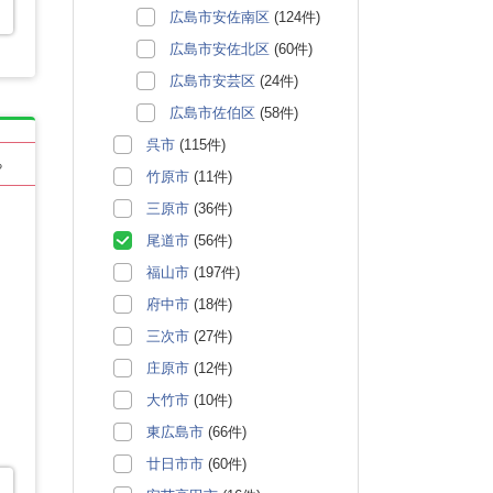
広島市安佐南区
(124件)
広島市安佐北区
(60件)
広島市安芸区
(24件)
広島市佐伯区
(58件)
呉市
(115件)
る
竹原市
(11件)
三原市
(36件)
尾道市
(56件)
福山市
(197件)
府中市
(18件)
三次市
(27件)
庄原市
(12件)
大竹市
(10件)
東広島市
(66件)
廿日市市
(60件)