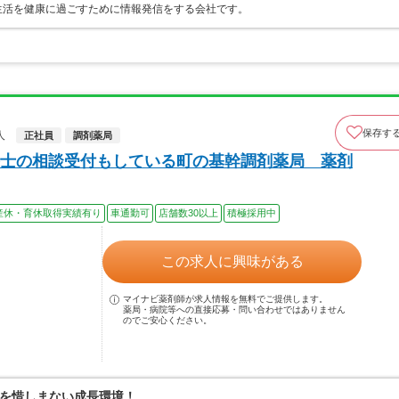
生活を健康に過ごすために情報発信をする会社です。
保存す
人
正社員
調剤薬局
士の相談受付もしている町の基幹調剤薬局 薬剤
産休・育休取得実績有り
車通勤可
店舗数30以上
積極採用中
この求人に興味がある
マイナビ薬剤師が求人情報を無料でご提供します。
薬局・病院等への直接応募・問い合わせではありません
のでご安心ください。
を惜しまない成長環境！