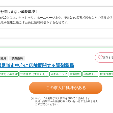
を惜しまない成長環境！
士が10名以上いらっしゃり、ホームページ上や、予約制の栄養相談会などで情報提供
生活を健康に過ごすために情報発信をする会社です。
保存す
正社員
調剤薬局
県尾道市中心に店舗展開する調剤薬局
験者も応募可能
住宅補助（手当）あり
スキルアップ
車通勤可
店舗数1～9
積極採用
この求人に興味がある
マイナビ薬剤師が求人情報を無料でご提供します。
薬局・病院等への直接応募・問い合わせではありません
のでご安心ください。