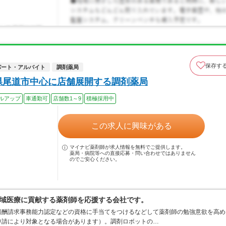
保存す
パート・アルバイト
調剤薬局
県尾道市中心に店舗展開する調剤薬局
ルアップ
車通勤可
店舗数1～9
積極採用中
この求人に興味がある
マイナビ薬剤師が求人情報を無料でご提供します。
薬局・病院等への直接応募・問い合わせではありません
のでご安心ください。
域医療に貢献する薬剤師を応援する会社です。
報酬請求事務能力認定などの資格に手当てをつけるなどして薬剤師の勉強意欲を高め
申請により対象となる場合があります）。調剤ロボットの…