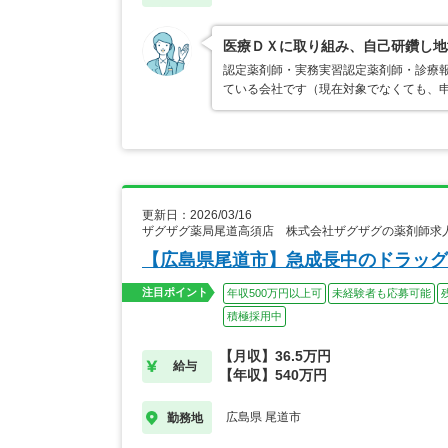
医療ＤＸに取り組み、自己研鑽し地
認定薬剤師・実務実習認定薬剤師・診療
ている会社です（現在対象でなくても、
更新日：2026/03/16
ザグザグ薬局尾道高須店 株式会社ザグザグの薬剤師求
【広島県尾道市】急成長中のドラッグ
注目ポイント
年収500万円以上可
未経験者も応募可能
積極採用中
【月収】36.5万円
給与
【年収】540万円
広島県 尾道市
勤務地