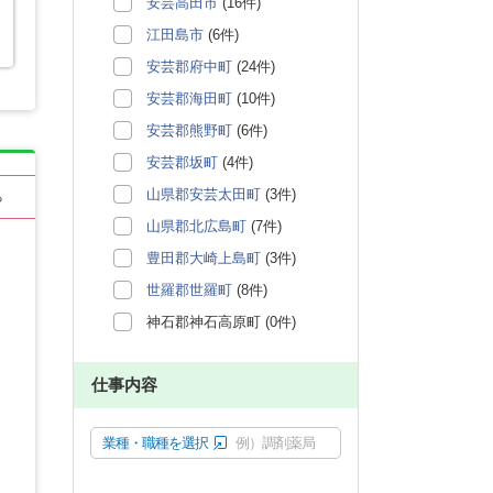
安芸高田市
(16件)
江田島市
(6件)
安芸郡府中町
(24件)
安芸郡海田町
(10件)
安芸郡熊野町
(6件)
安芸郡坂町
(4件)
山県郡安芸太田町
(3件)
る
山県郡北広島町
(7件)
豊田郡大崎上島町
(3件)
世羅郡世羅町
(8件)
神石郡神石高原町 (0件)
仕事内容
業種・職種を選択
例）調剤薬局