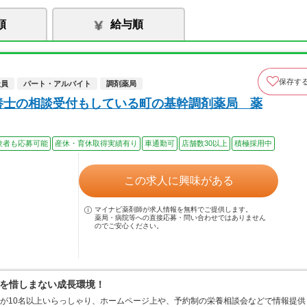
順
給与順
保存す
社員
パート・アルバイト
調剤薬局
養士の相談受付もしている町の基幹調剤薬局 薬
験者も応募可能
産休・育休取得実績有り
車通勤可
店舗数30以上
積極採用中
この求人に興味がある
マイナビ薬剤師が求人情報を無料でご提供します。
薬局・病院等への直接応募・問い合わせではありません
のでご安心ください。
を惜しまない成長環境！
士が10名以上いらっしゃり、ホームページ上や、予約制の栄養相談会などで情報提供