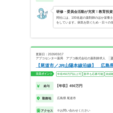
研修・委員会活動が充実！教育投資
同社には、100名超の薬剤師のほか栄養
をしています。病気を防ぐため・日々の
更新日：2026/03/17
アプコセンター薬局 アプコ株式会社の薬剤師求人
【尾道市／JR山陽本線沿線】 広島
注目ポイント
年収450万円以上可
新卒も応募可能
未経
【年収】450万円
給与
広島県 尾道市
勤務地
※お問い合わせください
アクセス