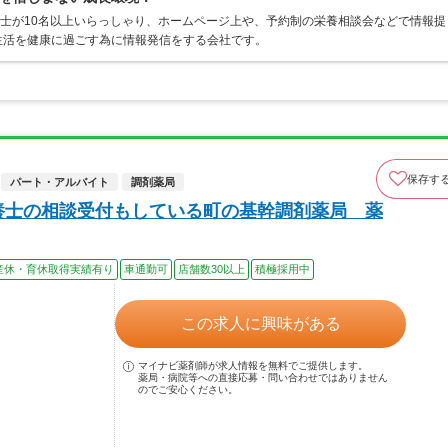
養士が10名以上いらっしゃり、ホームページ上や、予約制の栄養相談会などで情報提
生活を健康に過ごす為に情報発信をする会社です。
保存す
パート・アルバイト
調剤薬局
養士の相談受付もしている町の基幹調剤薬局 薬
産休・育休取得実績有り
車通勤可
店舗数30以上
積極採用中
この求人に興味がある
マイナビ薬剤師が求人情報を無料でご提供します。
薬局・病院等への直接応募・問い合わせではありません
のでご安心ください。