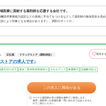
域医療に貢献する薬剤師を応援する会社です。
報酬請求事務能力認定などの資格に手当てをつけるなどして薬剤師の勉強意欲を高め
申請により対象となる場合があります）。調剤ロボットの…
保存す
人
正社員
ドラッグストア（調剤併設）
ストアの求人です♪
残業月10ｈ以下
産休・育休取得実績有り
スキルアップ
車通勤可
店舗数30以上
この求人に興味がある
マイナビ薬剤師が求人情報を無料でご提供します。
薬局・病院等への直接応募・問い合わせではありません
のでご安心ください。