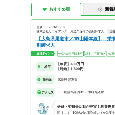
おすすめ順
新着
更新日：2026/06/18
株式会社リライアンス 尾道久保店の薬剤師求人
正
【広島県尾道市／JR山陽本線】 栄
剤師求人
注目ポイント
年収400万円以上可
新卒も応募可能
未経
【年収】400万円
給与
【時給】1,800円～
広島県 尾道市
勤務地
ＪＲ山陽本線(神戸－門司) 尾道駅
アクセス
研修・委員会活動が充実！教育投資
同社には、100名超の薬剤師のほか栄養