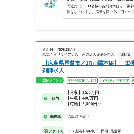
同社には、100名超の薬剤師のほか、栄
供をしています。病気を防ぐ為、日々の
更新日：2026/06/18
株式会社リライアンス 尾道店の薬剤師求人
正社員
【広島県尾道市／JR山陽本線】 栄
剤師求人
注目ポイント
年収400万円以上可
未経験者も応募可能
【月収】25.5万円
【年収】400万円
給与
【時給】2,000円～
広島県 尾道市
勤務地
ＪＲ山陽本線(神戸－門司) 尾道駅
アクセス