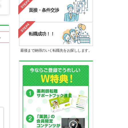
STEP3
面接・条件交渉
STEP4
転職成功！！
る
最後まで納得のいく転職先をお探しします。