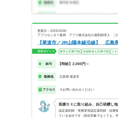
更新日：2025/10/30
アプコセンター薬局 アプコ株式会社の薬剤師求人
【尾道市／JR山陽本線沿線】 広島
注目ポイント
新卒も応募可能
未経験者も応募可能
スキ
【時給】2,000円～
給与
広島県 尾道市
勤務地
※お問い合わせください
アクセス
医療ＤＸに取り組み、自己研鑽し地
認定薬剤師・実務実習認定薬剤師・診療
ている会社です（現在対象でなくても、