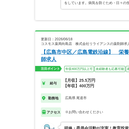
をしています。病気を防ぐため・日々の
更新日：2026/06/18
コスモス薬局向島店 株式会社リライアンスの薬剤師求
【広島市中区／広島電鉄沿線】 栄養
師求人
注目ポイント
年収400万円以上可
未経験者も応募可能
【月収】25.5万円
給与
【年収】400万円
広島県 尾道市
勤務地
※お問い合わせください
アクセス
研修・委員会活動が充実！教育投資