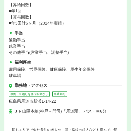
【昇給回数】
■年1回
【賞与回数】
■年3回計5ヶ月（2024年実績）
手当
通勤手当
残業手当
その他手当(営業手当、調整手当)
福利厚生
雇用保険、労災保険、健康保険、厚生年金保険
駐車場
勤務地・アクセス
原則、引越しを伴う転勤なし
車通勤可
広島県尾道市新浜1‐14-22
ＪＲ山陽本線(神戸－門司)「尾道駅」 バス・車6分
同じエリアで似た条件の求人や、同じ路線の求人なども喜んでご紹