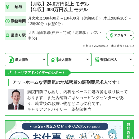
【月収】24.0万円以上 モデル
給与
【年収】400万円以上 モデル
月火水金:09時00分～18時00分（休憩60分）,木土:08時30分～
勤務時間
13時30分（休憩0分）
ＪＲ山陽本線(神戸－門司)「尾道駅」 バス・
最寄り駅
アクセス
車6分
更新日：2026/06/16 求人番号：417315
求人情報
法人情報
類似の求人
キャリアアドバイザーのレポート
アットホームな雰囲気の地域密着の調剤薬局求人です！
病院門前でもあり、内科をベースに処方箋を取り扱って
おります。また店舗前にはショッピングセンターがあ
り、就業後のお買い物などにも便利です。
キャリアアドバイザー 薬剤師担当