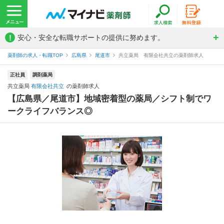
!
安心・安全な転職サポートの提供に努めます。
薬剤師の求人・転職TOP
広島県
尾道市
共立薬局 有限会社共立の薬剤師求人
正社員
調剤薬局
共立薬局
有限会社共立
の薬剤師求人
【広島県／尾道市】地域密着型の薬局／シフト制でワ
ークライフバランス◎