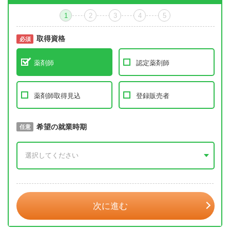
1
2
3
4
5
取得資格
必須
必須
薬剤師
認定薬剤師
薬剤師取得見込
登録販売者
取得予定年
希望の就業時期
必須
任意
年 3月
次に進む