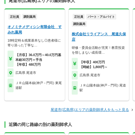
尾道市(広島県)エリアの薬剤師求人
正社員
調剤薬局
正社員
パート・アルバイト
調剤薬局
オノミチメディシン有限会社 す
みれ薬局
株式会社リライアンス 尾道久保
店
18時定時＆残業基本なし◎患者様に
寄り添った丁寧な…
研修・委員会活動が充実！教育投資
を惜しまない成長環…
【月収】36.0万円～40.0万円基
本給30万円＋手当
【年収】400万円
【年収】480万円
【時給】1,800円～
広島県 尾道市
広島県 尾道市
ＪＲ山陽本線(神戸－門司) 東尾
ＪＲ山陽本線(神戸－門司) 尾道
道駅
駅
尾道市(広島県)エリアの薬剤師求人をもっと見る
近隣の同じ路線の別の薬剤師求人