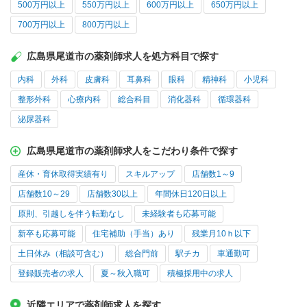
500万円以上
550万円以上
600万円以上
650万円以上
700万円以上
800万円以上
広島県尾道市の薬剤師求人を処方科目で探す
内科
外科
皮膚科
耳鼻科
眼科
精神科
小児科
整形外科
心療内科
総合科目
消化器科
循環器科
泌尿器科
広島県尾道市の薬剤師求人をこだわり条件で探す
産休・育休取得実績有り
スキルアップ
店舗数1～9
店舗数10～29
店舗数30以上
年間休日120日以上
原則、引越しを伴う転勤なし
未経験者も応募可能
新卒も応募可能
住宅補助（手当）あり
残業月10ｈ以下
土日休み（相談可含む）
総合門前
駅チカ
車通勤可
登録販売者の求人
夏～秋入職可
積極採用中の求人
近隣エリアで薬剤師求人を探す