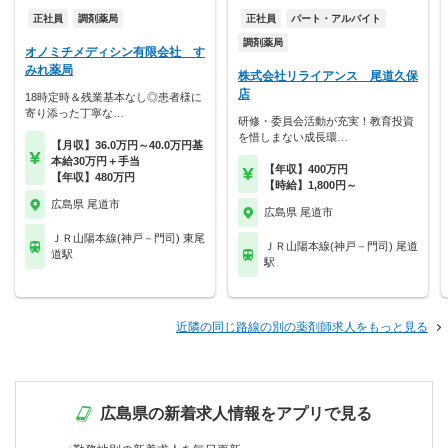
正社員
調剤薬局
正社員
パート・アルバイト
調剤薬局
オノミチメディシン有限会社 す
みれ薬局
株式会社リライアンス 尾道久保
店
18時定時＆残業基本なし◎患者様に
寄り添った丁寧な…
研修・委員会活動が充実！教育投資
を惜しまない成長環…
【月収】36.0万円～40.0万円基
本給30万円＋手当
【年収】400万円
【年収】480万円
【時給】1,800円～
広島県 尾道市
広島県 尾道市
ＪＲ山陽本線(神戸－門司) 東尾
ＪＲ山陽本線(神戸－門司) 尾道
道駅
駅
近隣の同じ路線の別の薬剤師求人をもっと見る
広島県の新着求人情報をアプリで見る