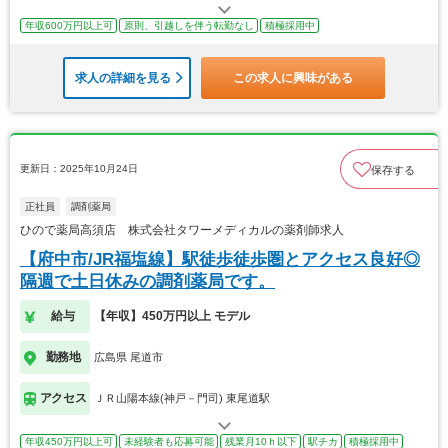
年収600万円以上可
原則、引越しを伴う転勤なし
積極採用中
求人の詳細を見る
この求人に興味がある
更新日：2025年10月24日
保存する
正社員
調剤薬局
ひので薬局高須店 株式会社タワーメディカルの薬剤師求人
【府中市/JR福塩線】駅徒歩徒歩圏とアクセス良好◎
隔週で土日休みの調剤薬局です。
給与
【年収】450万円以上 モデル
勤務地
広島県 尾道市
アクセス
ＪＲ山陽本線(神戸－門司) 東尾道駅
年収450万円以上可
未経験者も応募可能
残業月10ｈ以下
駅チカ
積極採用中