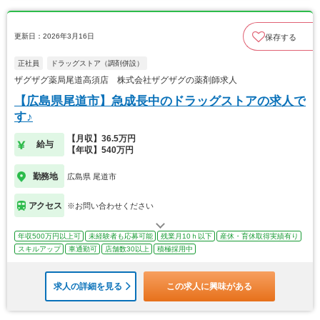
更新日：2026年3月16日
保存する
正社員
ドラッグストア（調剤併設）
ザグザグ薬局尾道高須店 株式会社ザグザグの薬剤師求人
【広島県尾道市】急成長中のドラッグストアの求人で
す♪
【月収】36.5万円
給与
【年収】540万円
勤務地
広島県 尾道市
アクセス
※お問い合わせください
年収500万円以上可
未経験者も応募可能
残業月10ｈ以下
産休・育休取得実績有り
スキルアップ
車通勤可
店舗数30以上
積極採用中
求人の詳細を見る
この求人に興味がある