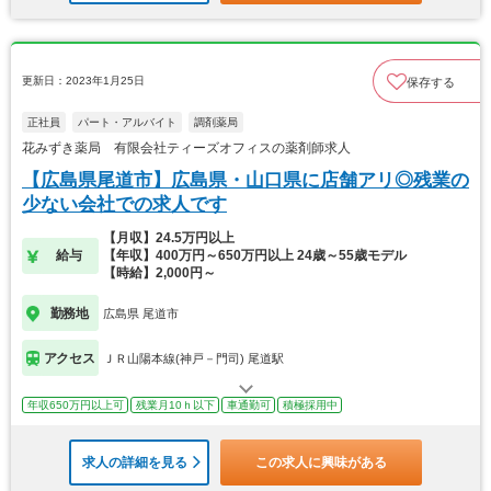
更新日：2023年1月25日
保存する
正社員
パート・アルバイト
調剤薬局
花みずき薬局 有限会社ティーズオフィスの薬剤師求人
【広島県尾道市】広島県・山口県に店舗アリ◎残業の
少ない会社での求人です
【月収】24.5万円以上
給与
【年収】400万円～650万円以上 24歳～55歳モデル
【時給】2,000円～
勤務地
広島県 尾道市
アクセス
ＪＲ山陽本線(神戸－門司) 尾道駅
年収650万円以上可
残業月10ｈ以下
車通勤可
積極採用中
求人の詳細を見る
この求人に興味がある