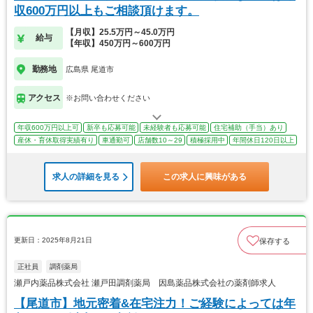
収600万円以上もご相談頂けます。
【月収】25.5万円～45.0万円
給与
【年収】450万円～600万円
勤務地
広島県 尾道市
アクセス
※お問い合わせください
年収600万円以上可
新卒も応募可能
未経験者も応募可能
住宅補助（手当）あり
産休・育休取得実績有り
車通勤可
店舗数10～29
積極採用中
年間休日120日以上
求人の詳細を見る
この求人に興味がある
更新日：2025年8月21日
保存する
正社員
調剤薬局
瀬戸内薬品株式会社 瀬戸田調剤薬局 因島薬品株式会社の薬剤師求人
【尾道市】地元密着&在宅注力！ご経験によっては年