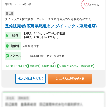
更新日：2026年5月21日
保存する
正社員
ダイレックス株式会社 ダイレックス東尾道店の登録販売者の求人
登録販売者(広島県尾道市／ダイレックス東尾道店)
【月収】15.5万円～25.0万円程度
給与
【年収】290万円～470万円
勤務地
広島県 尾道市
アクセス
ＪＲ山陽本線(神戸－門司) 東尾道駅
年収450万円以上可
車通勤可
店舗数30以上
登録販売者の求人
積極採用中
求人の詳細を見る
この求人に興味がある