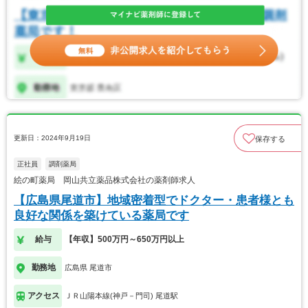
更新日：2024年9月19日
保存する
正社員
調剤薬局
絵の町薬局 岡山共立薬品株式会社の薬剤師求人
【広島県尾道市】地域密着型でドクター・患者様とも
良好な関係を築けている薬局です
給与
【年収】500万円～650万円以上
勤務地
広島県 尾道市
アクセス
ＪＲ山陽本線(神戸－門司) 尾道駅