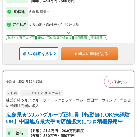
【年収】450万円～600万円
勤務地
広島県 尾道市
アクセス
ＪＲ山陽本線(神戸－門司) 尾道駅
年収600万円以上可
産休・育休取得実績有り
車通勤可
積極採用中
求人の詳細を見る
この求人に興味がある
更新日：2024年10月15日
保存する
正社員
ドラッグストア（OTCのみ）
株式会社ツルハグループドラッグ＆ファーマシー西日本 ウォンツ 向島店
の登録販売者の求人
広島県★ツルハグループ正社員【転勤無しOK/未経験
OK】中国地方最大手★店舗拡大につき積極採用中
【月収】21.8万円～26.0万円程度
給与
【年収】320万円～550万円