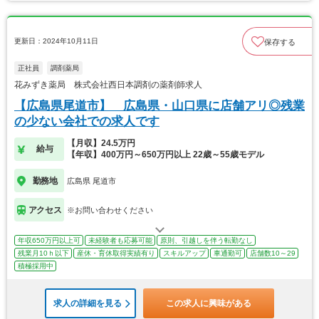
更新日：2024年10月11日
保存する
正社員
調剤薬局
花みずき薬局 株式会社西日本調剤の薬剤師求人
【広島県尾道市】 広島県・山口県に店舗アリ◎残業
の少ない会社での求人です
【月収】24.5万円
給与
【年収】400万円～650万円以上 22歳～55歳モデル
勤務地
広島県 尾道市
アクセス
※お問い合わせください
年収650万円以上可
未経験者も応募可能
原則、引越しを伴う転勤なし
残業月10ｈ以下
産休・育休取得実績有り
スキルアップ
車通勤可
店舗数10～29
積極採用中
求人の詳細を見る
この求人に興味がある