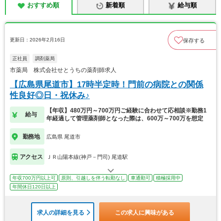
おすすめ順
新着順
給与順
更新日：2026年2月16日
保存する
正社員
調剤薬局
市薬局 株式会社せとうちの薬剤師求人
【広島県尾道市】17時半定時！門前の病院との関係
性良好◎日・祝休み♪
【年収】480万円～700万円ご経験に合わせて応相談※勤務1
給与
年経過して管理薬剤師となった際は、600万～700万を想定
勤務地
広島県 尾道市
アクセス
ＪＲ山陽本線(神戸－門司) 尾道駅
年収700万円以上可
原則、引越しを伴う転勤なし
車通勤可
積極採用中
年間休日120日以上
求人の詳細を見る
この求人に興味がある