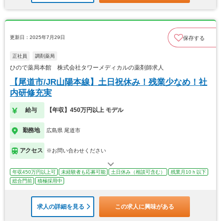
更新日：2025年7月29日
保存する
正社員
調剤薬局
ひので薬局本館 株式会社タワーメディカルの薬剤師求人
【尾道市/JR山陽本線】土日祝休み！残業少なめ！社
内研修充実
給与
【年収】450万円以上 モデル
勤務地
広島県 尾道市
アクセス
※お問い合わせください
年収450万円以上可
未経験者も応募可能
土日休み（相談可含む）
残業月10ｈ以下
総合門前
積極採用中
求人の詳細を見る
この求人に興味がある