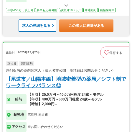
年収450万円以上可
新卒も応募可能
残業月10ｈ以下
車通勤可
積極採用中
求人の詳細を見る
この求人に興味がある
更新日：2025年12月25日
保存する
正社員
調剤薬局
調剤薬局の薬剤師求人（法人名非公開 ※詳細はお問合せください）
【尾道市／山陽本線】地域密着型の薬局／シフト制で
ワークライフバランス◎
【月収】25.0万円～40.0万円程度 24歳～モデル
給与
【年収】400万円～600万円程度 24歳～モデル
【時給】2,000円～
勤務地
広島県 尾道市
アクセス
※お問い合わせください