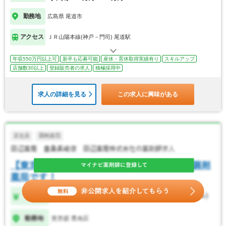
勤務地
広島県 尾道市
アクセス
ＪＲ山陽本線(神戸－門司) 尾道駅
年収550万円以上可
新卒も応募可能
産休・育休取得実績有り
スキルアップ
店舗数30以上
登録販売者の求人
積極採用中
求人の詳細を見る
この求人に興味がある