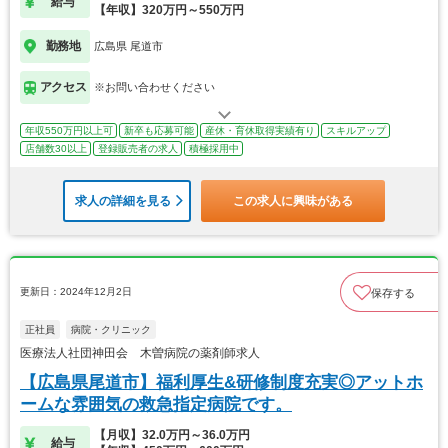
給与
【年収】320万円～550万円
勤務地
広島県 尾道市
アクセス
※お問い合わせください
年収550万円以上可
新卒も応募可能
産休・育休取得実績有り
スキルアップ
店舗数30以上
登録販売者の求人
積極採用中
求人の詳細を見る
この求人に興味がある
更新日：2024年12月2日
保存する
正社員
病院・クリニック
医療法人社団神田会 木曽病院の薬剤師求人
【広島県尾道市】福利厚生&研修制度充実◎アットホ
ームな雰囲気の救急指定病院です。
【月収】32.0万円～36.0万円
給与