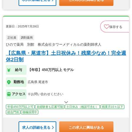
更新日：2025年7月29日
保存する
正社員
調剤薬局
ひので薬局 別館 株式会社タワーメディカルの薬剤師求人
【広島県・尾道市】土日祝休み！残業少なめ！完全週
休2日制
給与
【年収】450万円以上 モデル
勤務地
広島県 尾道市
アクセス
※お問い合わせください
年収450万円以上可
未経験者も応募可能
土日休み（相談可含む）
残業月10ｈ以下
総合門前
積極採用中
求人の詳細を見る
この求人に興味がある