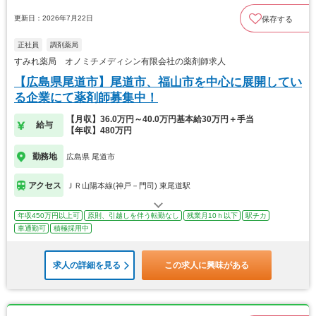
更新日：2026年7月22日
保存する
正社員
調剤薬局
すみれ薬局 オノミチメディシン有限会社の薬剤師求人
【広島県尾道市】尾道市、福山市を中心に展開してい
る企業にて薬剤師募集中！
【月収】36.0万円～40.0万円基本給30万円＋手当
給与
【年収】480万円
勤務地
広島県 尾道市
アクセス
ＪＲ山陽本線(神戸－門司) 東尾道駅
年収450万円以上可
原則、引越しを伴う転勤なし
残業月10ｈ以下
駅チカ
車通勤可
積極採用中
求人の詳細を見る
この求人に興味がある