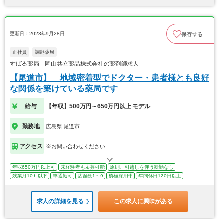
更新日：2023年9月28日
保存する
正社員
調剤薬局
すばる薬局 岡山共立薬品株式会社の薬剤師求人
【尾道市】 地域密着型でドクター・患者様とも良好
な関係を築けている薬局です
給与
【年収】500万円～650万円以上 モデル
勤務地
広島県 尾道市
アクセス
※お問い合わせください
年収650万円以上可
未経験者も応募可能
原則、引越しを伴う転勤なし
残業月10ｈ以下
車通勤可
店舗数1～9
積極採用中
年間休日120日以上
求人の詳細を見る
この求人に興味がある