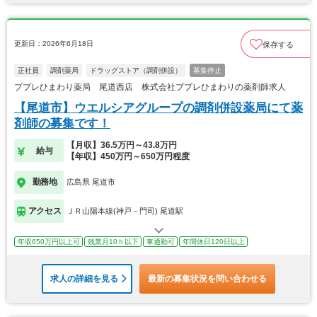
更新日：2026年6月18日
保存する
正社員
調剤薬局
ドラッグストア（調剤併設）
募集停止
ププレひまわり薬局 尾道西店 株式会社ププレひまわりの薬剤師求人
【尾道市】ウエルシアグループの調剤併設薬局にて薬
剤師の募集です！
【月収】36.5万円～43.8万円
給与
【年収】450万円～650万円程度
勤務地
広島県 尾道市
アクセス
ＪＲ山陽本線(神戸－門司) 尾道駅
年収650万円以上可
残業月10ｈ以下
車通勤可
年間休日120日以上
求人の詳細を見る
最新の募集状況を問い合わせる