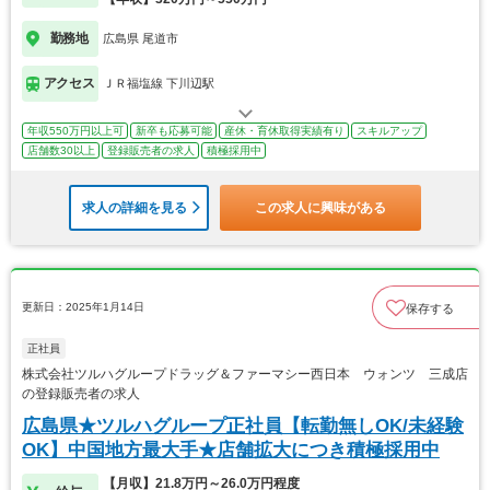
勤務地
広島県 尾道市
アクセス
ＪＲ福塩線 下川辺駅
年収550万円以上可
新卒も応募可能
産休・育休取得実績有り
スキルアップ
店舗数30以上
登録販売者の求人
積極採用中
求人の詳細を見る
この求人に興味がある
更新日：2025年1月14日
保存する
正社員
株式会社ツルハグループドラッグ＆ファーマシー西日本 ウォンツ 三成店
の登録販売者の求人
広島県★ツルハグループ正社員【転勤無しOK/未経験
OK】中国地方最大手★店舗拡大につき積極採用中
【月収】21.8万円～26.0万円程度