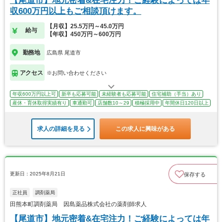
【尾道市】地元密着&在宅注力！ご経験によっては年
収600万円以上もご相談頂けます。
【月収】25.5万円～45.0万円
給与
【年収】450万円～600万円
勤務地
広島県 尾道市
アクセス
※お問い合わせください
年収600万円以上可
新卒も応募可能
未経験者も応募可能
住宅補助（手当）あり
産休・育休取得実績有り
車通勤可
店舗数10～29
積極採用中
年間休日120日以上
求人の詳細を見る
この求人に興味がある
更新日：2025年8月21日
保存する
正社員
調剤薬局
田熊本町調剤薬局 因島薬品株式会社の薬剤師求人
【尾道市】地元密着&在宅注力！ご経験によっては年