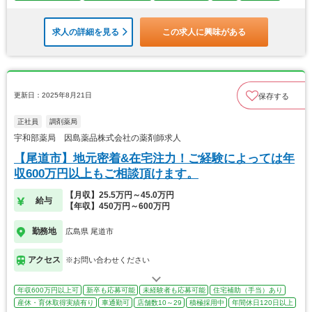
求人の詳細を見る
この求人に興味がある
更新日：2025年8月21日
保存する
正社員
調剤薬局
宇和部薬局 因島薬品株式会社の薬剤師求人
【尾道市】地元密着&在宅注力！ご経験によっては年
収600万円以上もご相談頂けます。
【月収】25.5万円～45.0万円
給与
【年収】450万円～600万円
勤務地
広島県 尾道市
アクセス
※お問い合わせください
年収600万円以上可
新卒も応募可能
未経験者も応募可能
住宅補助（手当）あり
産休・育休取得実績有り
車通勤可
店舗数10～29
積極採用中
年間休日120日以上