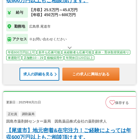
収600万円以上もご相談頂けます。
【月収】25.5万円～45.0万円
給与
【年収】450万円～600万円
勤務地
広島県 尾道市
アクセス
※お問い合わせください
年収600万円以上可
新卒も応募可能
未経験者も応募可能
産休・育休取得実績有り
車通勤可
店舗数10～29
積極採用中
年間休日120日以上
求人の詳細を見る
この求人に興味がある
更新日：2025年8月21日
保存する
正社員
調剤薬局
因島市薬剤師センター薬局 因島薬品株式会社の薬剤師求人
【尾道市】地元密着&在宅注力！ご経験によっては年
収600万円以上もご相談頂けます。