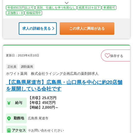
年収650万円以上可
原則、引越しを伴う転勤なし
残業月10ｈ以下
車通勤可
店舗数1～9
積極採用中
求人の詳細を見る
この求人に興味がある
更新日：2023年4月10日
保存する
正社員
調剤薬局
ホワイト薬局 株式会社ライジング企画広島の薬剤師求人
【広島県尾道市】広島県・山口県を中心に約20店舗
を展開している会社です
【月収】25.0万円
給与
【年収】450万円
【時給】2,000円～
勤務地
広島県 尾道市
アクセス
※お問い合わせください