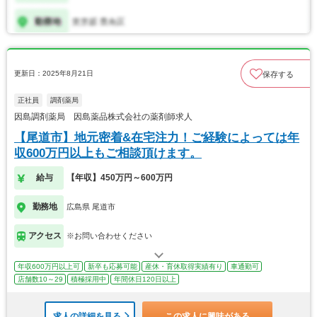
更新日：2025年8月21日
保存する
正社員
調剤薬局
因島調剤薬局 因島薬品株式会社の薬剤師求人
【尾道市】地元密着&在宅注力！ご経験によっては年
収600万円以上もご相談頂けます。
給与
【年収】450万円～600万円
勤務地
広島県 尾道市
アクセス
※お問い合わせください
年収600万円以上可
新卒も応募可能
産休・育休取得実績有り
車通勤可
店舗数10～29
積極採用中
年間休日120日以上
求人の詳細を見る
この求人に興味がある