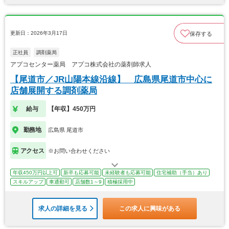
更新日：2026年3月17日
保存する
正社員
調剤薬局
アプコセンター薬局 アプコ株式会社の薬剤師求人
【尾道市／JR山陽本線沿線】 広島県尾道市中心に
店舗展開する調剤薬局
給与
【年収】450万円
勤務地
広島県 尾道市
アクセス
※お問い合わせください
年収450万円以上可
新卒も応募可能
未経験者も応募可能
住宅補助（手当）あり
スキルアップ
車通勤可
店舗数1～9
積極採用中
求人の詳細を見る
この求人に興味がある