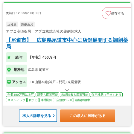
更新日：2025年10月30日
保存する
正社員
調剤薬局
アプコ高須薬局 アプコ株式会社の薬剤師求人
【尾道市】 広島県尾道市中心に店舗展開する調剤薬
局
給与
【年収】450万円
勤務地
広島県 尾道市
アクセス
ＪＲ山陽本線(神戸－門司) 東尾道駅
年収450万円以上可
新卒も応募可能
未経験者も応募可能
住宅補助（手当）あり
スキルアップ
駅チカ
車通勤可
店舗数1～9
積極採用中
求人の詳細を見る
この求人に興味がある