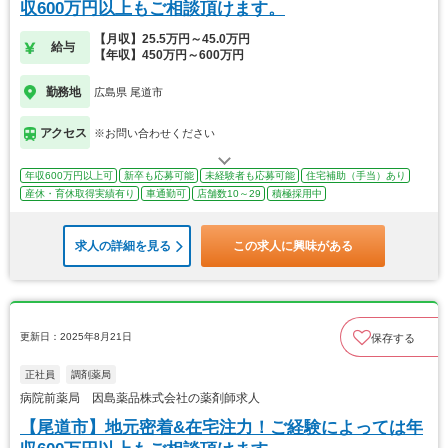
収600万円以上もご相談頂けます。
【月収】25.5万円～45.0万円
給与
【年収】450万円～600万円
勤務地
広島県 尾道市
アクセス
※お問い合わせください
年収600万円以上可
新卒も応募可能
未経験者も応募可能
住宅補助（手当）あり
産休・育休取得実績有り
車通勤可
店舗数10～29
積極採用中
求人の詳細を見る
この求人に興味がある
更新日：2025年8月21日
保存する
正社員
調剤薬局
病院前薬局 因島薬品株式会社の薬剤師求人
【尾道市】地元密着&在宅注力！ご経験によっては年