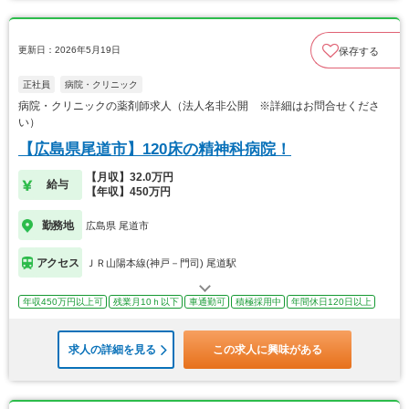
更新日：2026年5月19日
保存する
正社員
病院・クリニック
病院・クリニックの薬剤師求人（法人名非公開 ※詳細はお問合せくださ
い）
【広島県尾道市】120床の精神科病院！
【月収】32.0万円
給与
【年収】450万円
勤務地
広島県 尾道市
アクセス
ＪＲ山陽本線(神戸－門司) 尾道駅
年収450万円以上可
残業月10ｈ以下
車通勤可
積極採用中
年間休日120日以上
求人の詳細を見る
この求人に興味がある