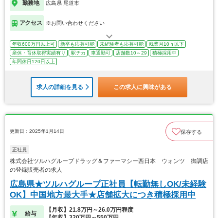
勤務地
広島県 尾道市
アクセス
※お問い合わせください
年収600万円以上可
新卒も応募可能
未経験者も応募可能
残業月10ｈ以下
産休・育休取得実績有り
駅チカ
車通勤可
店舗数10～29
積極採用中
年間休日120日以上
求人の詳細を見る
この求人に興味がある
更新日：2025年1月14日
保存する
正社員
株式会社ツルハグループドラッグ＆ファーマシー西日本 ウォンツ 御調店
の登録販売者の求人
広島県★ツルハグループ正社員【転勤無しOK/未経験
OK】中国地方最大手★店舗拡大につき積極採用中
【月収】21.8万円～26.0万円程度
給与
【年収】320万円～550万円