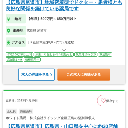
【広島県尾道市】地域密着型でドクター・患者様とも
良好な関係を築けている薬局です
給与
【年収】500万円～650万円以上
勤務地
広島県 尾道市
アクセス
ＪＲ山陽本線(神戸－門司) 尾道駅
年収650万円以上可
原則、引越しを伴う転勤なし
残業月10ｈ以下
車通勤可
店舗数1～9
積極採用中
求人の詳細を見る
この求人に興味がある
更新日：2023年4月10日
保存する
正社員
調剤薬局
ホワイト薬局 株式会社ライジング企画広島の薬剤師求人
【広島県尾道市】広島県・山口県を中心に約20店舗