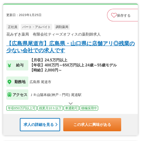
更新日：2023年1月25日
保存する
正社員
パート・アルバイト
調剤薬局
花みずき薬局 有限会社ティーズオフィスの薬剤師求人
【広島県尾道市】広島県・山口県に店舗アリ◎残業の
少ない会社での求人です
【月収】24.5万円以上
給与
【年収】400万円～650万円以上 24歳～55歳モデル
【時給】2,000円～
勤務地
広島県 尾道市
アクセス
ＪＲ山陽本線(神戸－門司) 尾道駅
年収650万円以上可
残業月10ｈ以下
車通勤可
積極採用中
求人の詳細を見る
この求人に興味がある