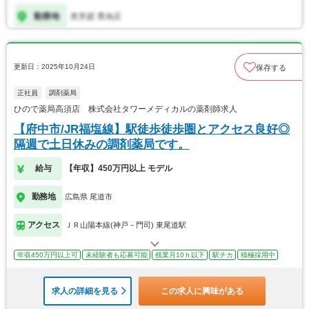
更新日：2025年10月24日
保存する
正社員
調剤薬局
ひので薬局高須店 株式会社タワーメディカルの薬剤師求人
【府中市/JR福塩線】駅徒歩徒歩圏とアクセス良好◎
隔週で土日休みの調剤薬局です。
給与
【年収】450万円以上 モデル
勤務地
広島県 尾道市
アクセス
ＪＲ山陽本線(神戸－門司) 東尾道駅
年収450万円以上可
未経験者も応募可能
残業月10ｈ以下
駅チカ
積極採用中
求人の詳細を見る
この求人に興味がある