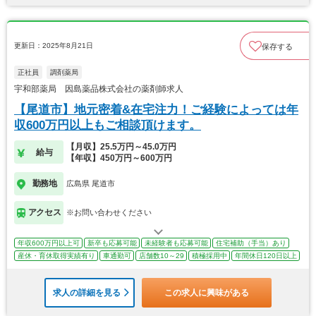
更新日：2025年8月21日
保存する
正社員
調剤薬局
宇和部薬局 因島薬品株式会社の薬剤師求人
【尾道市】地元密着&在宅注力！ご経験によっては年
収600万円以上もご相談頂けます。
【月収】25.5万円～45.0万円
給与
【年収】450万円～600万円
勤務地
広島県 尾道市
アクセス
※お問い合わせください
年収600万円以上可
新卒も応募可能
未経験者も応募可能
住宅補助（手当）あり
産休・育休取得実績有り
車通勤可
店舗数10～29
積極採用中
年間休日120日以上
求人の詳細を見る
この求人に興味がある