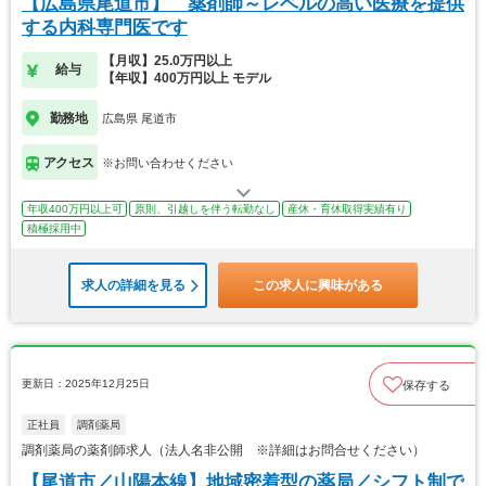
【広島県尾道市】 薬剤師～レベルの高い医療を提供
する内科専門医です
【月収】25.0万円以上
給与
【年収】400万円以上 モデル
勤務地
広島県 尾道市
アクセス
※お問い合わせください
年収400万円以上可
原則、引越しを伴う転勤なし
産休・育休取得実績有り
積極採用中
求人の詳細を見る
この求人に興味がある
更新日：2025年12月25日
保存する
正社員
調剤薬局
調剤薬局の薬剤師求人（法人名非公開 ※詳細はお問合せください）
【尾道市／山陽本線】地域密着型の薬局／シフト制で