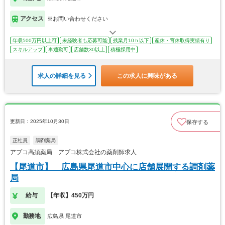
アクセス
※お問い合わせください
年収500万円以上可
未経験者も応募可能
残業月10ｈ以下
産休・育休取得実績有り
スキルアップ
車通勤可
店舗数30以上
積極採用中
求人の詳細を見る
この求人に興味がある
更新日：2025年10月30日
保存する
正社員
調剤薬局
アプコ高須薬局 アプコ株式会社の薬剤師求人
【尾道市】 広島県尾道市中心に店舗展開する調剤薬
局
給与
【年収】450万円
勤務地
広島県 尾道市