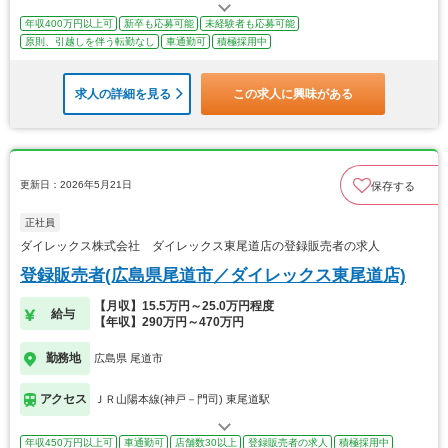
年収400万円以上可
新卒も応募可能
未経験者も応募可能
原則、引越しを伴う転勤なし
車通勤可
積極採用中
求人の詳細を見る
この求人に興味がある
更新日：2026年5月21日
保存する
正社員
ダイレックス株式会社 ダイレックス東尾道店の登録販売者の求人
登録販売者(広島県尾道市／ダイレックス東尾道店)
【月収】15.5万円～25.0万円程度
給与
【年収】290万円～470万円
勤務地
広島県 尾道市
アクセス
ＪＲ山陽本線(神戸－門司) 東尾道駅
年収450万円以上可
車通勤可
店舗数30以上
登録販売者の求人
積極採用中