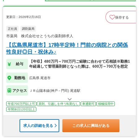
更新日：2026年2月16日
保存する
正社員
調剤薬局
市薬局 株式会社せとうちの薬剤師求人
【広島県尾道市】17時半定時！門前の病院との関係
性良好◎日・祝休み♪
【年収】480万円～700万円ご経験に合わせて応相談※勤務1
給与
年経過して管理薬剤師となった際は、600万～700万を想定
勤務地
広島県 尾道市
アクセス
ＪＲ山陽本線(神戸－門司) 尾道駅
年収700万円以上可
原則、引越しを伴う転勤なし
車通勤可
積極採用中
年間休日120日以上
求人の詳細を見る
この求人に興味がある