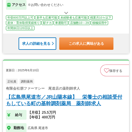
アクセス
※お問い合わせください
年収600万円以上可
新卒も応募可能
未経験者も応募可能
残業月10ｈ以下
産休・育休取得実績有り
駅チカ
車通勤可
店舗数10～29
積極採用中
年間休日120日以上
求人の詳細を見る
この求人に興味がある
更新日：2025年6月10日
保存する
正社員
調剤薬局
有限会社朋ファーマシー 尾道店の薬剤師求人
【広島県尾道市／JR山陽本線】 栄養士の相談受付
もしている町の基幹調剤薬局 薬剤師求人
【月収】25.5万円
給与
【年収】400万円
勤務地
広島県 尾道市