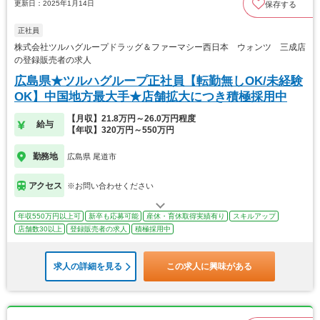
更新日：2025年1月14日
保存する
正社員
株式会社ツルハグループドラッグ＆ファーマシー西日本 ウォンツ 三成店
の登録販売者の求人
広島県★ツルハグループ正社員【転勤無しOK/未経験
OK】中国地方最大手★店舗拡大につき積極採用中
【月収】21.8万円～26.0万円程度
給与
【年収】320万円～550万円
勤務地
広島県 尾道市
アクセス
※お問い合わせください
年収550万円以上可
新卒も応募可能
産休・育休取得実績有り
スキルアップ
店舗数30以上
登録販売者の求人
積極採用中
求人の詳細を見る
この求人に興味がある