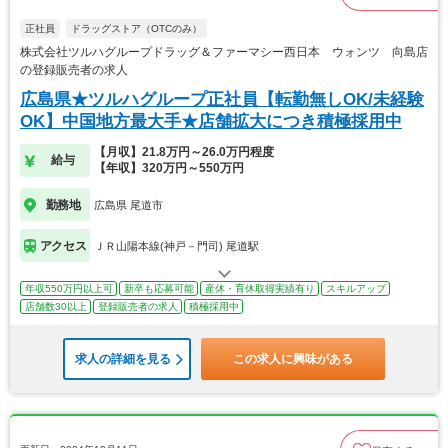
正社員
ドラッグストア（OTCのみ）
株式会社ツルハグループドラッグ＆ファーマシー西日本 ウォンツ 向島店
の登録販売者の求人
広島県★ツルハグループ正社員【転勤無しOK/未経験
OK】中国地方最大手★店舗拡大につき積極採用中
【月収】21.8万円～26.0万円程度
給与
【年収】320万円～550万円
勤務地
広島県 尾道市
アクセス
ＪＲ山陽本線(神戸－門司) 尾道駅
年収550万円以上可
新卒も応募可能
産休・育休取得実績有り
スキルアップ
店舗数30以上
登録販売者の求人
積極採用中
求人の詳細を見る
この求人に興味がある