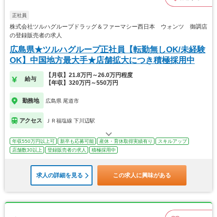
正社員
株式会社ツルハグループドラッグ＆ファーマシー西日本 ウォンツ 御調店
の登録販売者の求人
広島県★ツルハグループ正社員【転勤無しOK/未経験
OK】中国地方最大手★店舗拡大につき積極採用中
【月収】21.8万円～26.0万円程度
給与
【年収】320万円～550万円
勤務地
広島県 尾道市
アクセス
ＪＲ福塩線 下川辺駅
年収550万円以上可
新卒も応募可能
産休・育休取得実績有り
スキルアップ
店舗数30以上
登録販売者の求人
積極採用中
求人の詳細を見る
この求人に興味がある