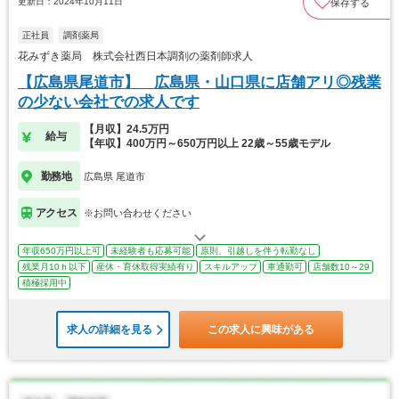
更新日：2024年10月11日
保存する
正社員
調剤薬局
花みずき薬局 株式会社西日本調剤の薬剤師求人
【広島県尾道市】 広島県・山口県に店舗アリ◎残業
の少ない会社での求人です
【月収】24.5万円
給与
【年収】400万円～650万円以上 22歳～55歳モデル
勤務地
広島県 尾道市
アクセス
※お問い合わせください
年収650万円以上可
未経験者も応募可能
原則、引越しを伴う転勤なし
残業月10ｈ以下
産休・育休取得実績有り
スキルアップ
車通勤可
店舗数10～29
積極採用中
求人の詳細を見る
この求人に興味がある