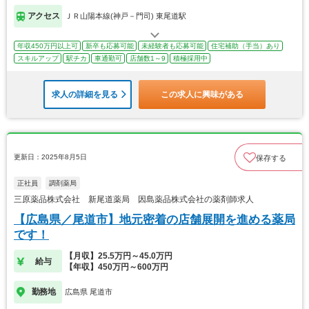
アクセス
ＪＲ山陽本線(神戸－門司) 東尾道駅
年収450万円以上可
新卒も応募可能
未経験者も応募可能
住宅補助（手当）あり
スキルアップ
駅チカ
車通勤可
店舗数1～9
積極採用中
求人の詳細を見る
この求人に興味がある
更新日：2025年8月5日
保存する
正社員
調剤薬局
三原薬品株式会社 新尾道薬局 因島薬品株式会社の薬剤師求人
【広島県／尾道市】地元密着の店舗展開を進める薬局
です！
【月収】25.5万円～45.0万円
給与
【年収】450万円～600万円
勤務地
広島県 尾道市