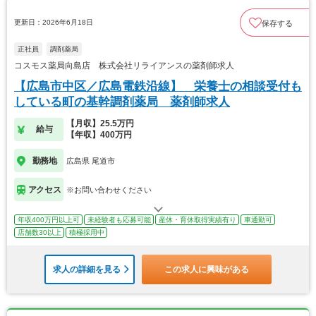
更新日：2026年6月18日
保存する
正社員
調剤薬局
コスモス薬局向島店 株式会社リライアンスの薬剤師求人
【広島市中区／広島電鉄沿線】 栄養士の相談受付も
している町の基幹調剤薬局 薬剤師求人
【月収】25.5万円
給与
【年収】400万円
勤務地
広島県 尾道市
アクセス
※お問い合わせください
年収400万円以上可
未経験者も応募可能
産休・育休取得実績有り
車通勤可
店舗数30以上
積極採用中
求人の詳細を見る
この求人に興味がある