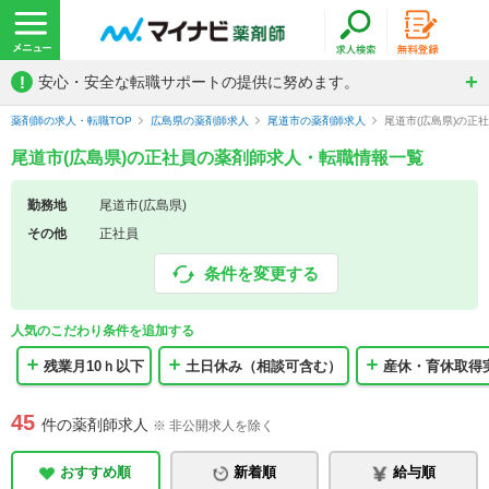
!
安心・安全な転職サポートの提供に努めます。
薬剤師の求人・転職TOP
広島県の薬剤師求人
尾道市の薬剤師求人
尾道市(広島県)の正
尾道市(広島県)の正社員の薬剤師求人・転職情報一覧
勤務地
尾道市(広島県)
その他
正社員
条件を変更する
人気のこだわり条件を追加する
残業月10ｈ以下
土日休み（相談可含む）
産休・育休取得
45
件の薬剤師求人
※ 非公開求人を除く
おすすめ順
新着順
給与順