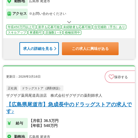
勤務地
広島県 尾道市
アクセス
※お問い合わせください
年収450万円以上可
新卒も応募可能
未経験者も応募可能
住宅補助（手当）あり
スキルアップ
車通勤可
店舗数1～9
積極採用中
求人の詳細を見る
この求人に興味がある
更新日：2026年3月16日
保存する
正社員
ドラッグストア（調剤併設）
ザグザグ薬局尾道高須店 株式会社ザグザグの薬剤師求人
【広島県尾道市】急成長中のドラッグストアの求人で
す♪
【月収】36.5万円
給与
【年収】540万円
勤務地
広島県 尾道市