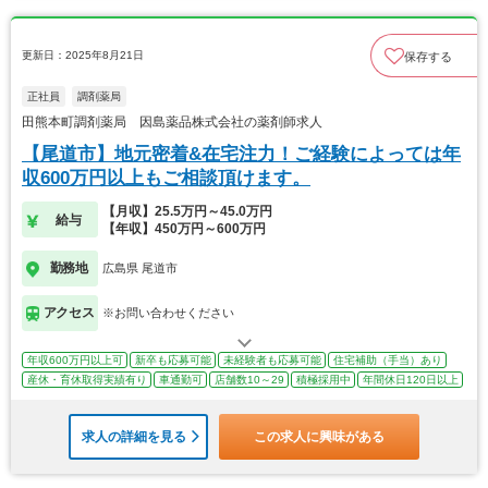
更新日：2025年8月21日
保存する
正社員
調剤薬局
田熊本町調剤薬局 因島薬品株式会社の薬剤師求人
【尾道市】地元密着&在宅注力！ご経験によっては年
収600万円以上もご相談頂けます。
【月収】25.5万円～45.0万円
給与
【年収】450万円～600万円
勤務地
広島県 尾道市
アクセス
※お問い合わせください
年収600万円以上可
新卒も応募可能
未経験者も応募可能
住宅補助（手当）あり
産休・育休取得実績有り
車通勤可
店舗数10～29
積極採用中
年間休日120日以上
求人の詳細を見る
この求人に興味がある