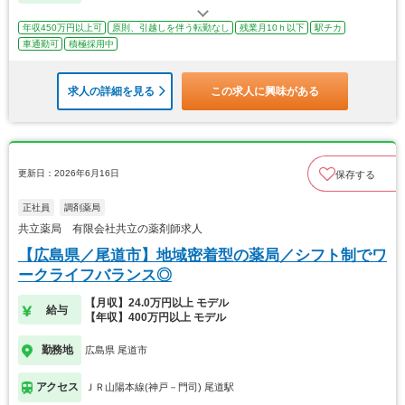
年収450万円以上可
原則、引越しを伴う転勤なし
残業月10ｈ以下
駅チカ
車通勤可
積極採用中
求人の詳細を見る
この求人に興味がある
更新日：2026年6月16日
保存する
正社員
調剤薬局
共立薬局 有限会社共立の薬剤師求人
【広島県／尾道市】地域密着型の薬局／シフト制でワ
ークライフバランス◎
【月収】24.0万円以上 モデル
給与
【年収】400万円以上 モデル
勤務地
広島県 尾道市
アクセス
ＪＲ山陽本線(神戸－門司) 尾道駅