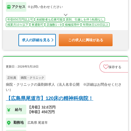
アクセス
※お問い合わせください
年収650万円以上可
未経験者も応募可能
原則、引越しを伴う転勤なし
残業月10ｈ以下
車通勤可
店舗数1～9
積極採用中
年間休日120日以上
求人の詳細を見る
この求人に興味がある
更新日：2026年5月19日
保存する
正社員
病院・クリニック
病院・クリニックの薬剤師求人（法人名非公開 ※詳細はお問合せくださ
い）
【広島県尾道市】120床の精神科病院！
【月収】32.0万円
給与
【年収】450万円
勤務地
広島県 尾道市