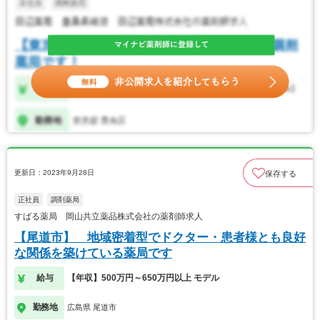
更新日：2023年9月28日
保存する
正社員
調剤薬局
すばる薬局 岡山共立薬品株式会社の薬剤師求人
【尾道市】 地域密着型でドクター・患者様とも良好
な関係を築けている薬局です
給与
【年収】500万円～650万円以上 モデル
勤務地
広島県 尾道市