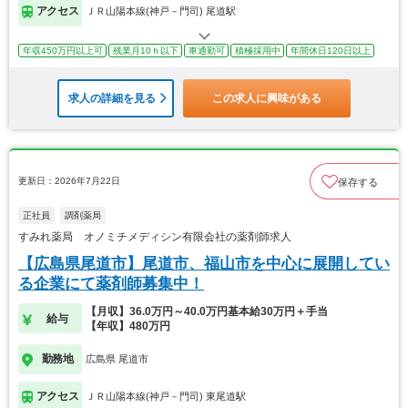
アクセス
ＪＲ山陽本線(神戸－門司) 尾道駅
年収450万円以上可
残業月10ｈ以下
車通勤可
積極採用中
年間休日120日以上
求人の詳細を見る
この求人に興味がある
更新日：2026年7月22日
保存する
正社員
調剤薬局
すみれ薬局 オノミチメディシン有限会社の薬剤師求人
【広島県尾道市】尾道市、福山市を中心に展開してい
る企業にて薬剤師募集中！
【月収】36.0万円～40.0万円基本給30万円＋手当
給与
【年収】480万円
勤務地
広島県 尾道市
アクセス
ＪＲ山陽本線(神戸－門司) 東尾道駅