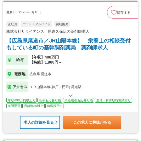
更新日：2026年6月18日
保存する
正社員
パート・アルバイト
調剤薬局
株式会社リライアンス 尾道久保店の薬剤師求人
【広島県尾道市／JR山陽本線】 栄養士の相談受付
もしている町の基幹調剤薬局 薬剤師求人
【年収】400万円
給与
【時給】1,800円～
勤務地
広島県 尾道市
アクセス
ＪＲ山陽本線(神戸－門司) 尾道駅
年収400万円以上可
新卒も応募可能
未経験者も応募可能
産休・育休取得実績有り
車通勤可
店舗数30以上
積極採用中
求人の詳細を見る
この求人に興味がある