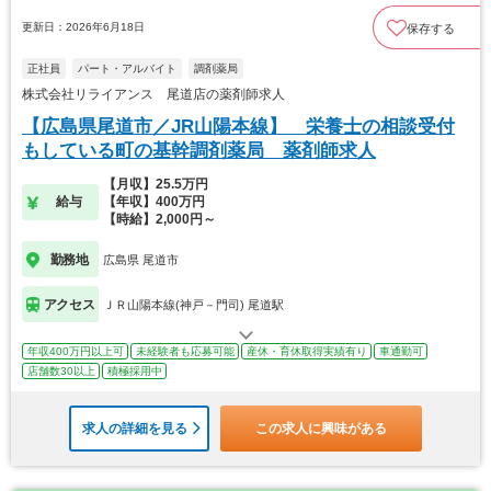
更新日：2026年6月18日
保存する
正社員
パート・アルバイト
調剤薬局
株式会社リライアンス 尾道店の薬剤師求人
【広島県尾道市／JR山陽本線】 栄養士の相談受付
もしている町の基幹調剤薬局 薬剤師求人
【月収】25.5万円
給与
【年収】400万円
【時給】2,000円～
勤務地
広島県 尾道市
アクセス
ＪＲ山陽本線(神戸－門司) 尾道駅
年収400万円以上可
未経験者も応募可能
産休・育休取得実績有り
車通勤可
店舗数30以上
積極採用中
求人の詳細を見る
この求人に興味がある