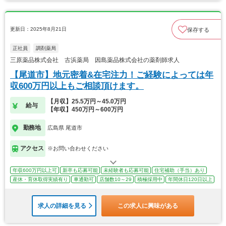
更新日：2025年8月21日
保存する
正社員
調剤薬局
三原薬品株式会社 古浜薬局 因島薬品株式会社の薬剤師求人
【尾道市】地元密着&在宅注力！ご経験によっては年
収600万円以上もご相談頂けます。
【月収】25.5万円～45.0万円
給与
【年収】450万円～600万円
勤務地
広島県 尾道市
アクセス
※お問い合わせください
年収600万円以上可
新卒も応募可能
未経験者も応募可能
住宅補助（手当）あり
産休・育休取得実績有り
車通勤可
店舗数10～29
積極採用中
年間休日120日以上
求人の詳細を見る
この求人に興味がある