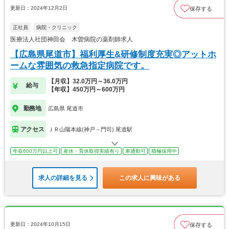
更新日：2024年12月2日
保存する
正社員
病院・クリニック
医療法人社団神田会 木曽病院の薬剤師求人
【広島県尾道市】福利厚生&研修制度充実◎アットホ
ームな雰囲気の救急指定病院です。
【月収】32.0万円～36.0万円
給与
【年収】450万円～600万円
勤務地
広島県 尾道市
アクセス
ＪＲ山陽本線(神戸－門司) 尾道駅
年収600万円以上可
産休・育休取得実績有り
車通勤可
積極採用中
求人の詳細を見る
この求人に興味がある
更新日：2024年10月15日
保存する