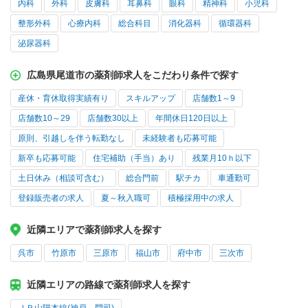
内科
外科
皮膚科
耳鼻科
眼科
精神科
小児科
整形外科
心療内科
総合科目
消化器科
循環器科
泌尿器科
広島県尾道市の薬剤師求人をこだわり条件で探す
産休・育休取得実績有り
スキルアップ
店舗数1～9
店舗数10～29
店舗数30以上
年間休日120日以上
原則、引越しを伴う転勤なし
未経験者も応募可能
新卒も応募可能
住宅補助（手当）あり
残業月10ｈ以下
土日休み（相談可含む）
総合門前
駅チカ
車通勤可
登録販売者の求人
夏～秋入職可
積極採用中の求人
近隣エリアで薬剤師求人を探す
呉市
竹原市
三原市
福山市
府中市
三次市
近隣エリアの路線で薬剤師求人を探す