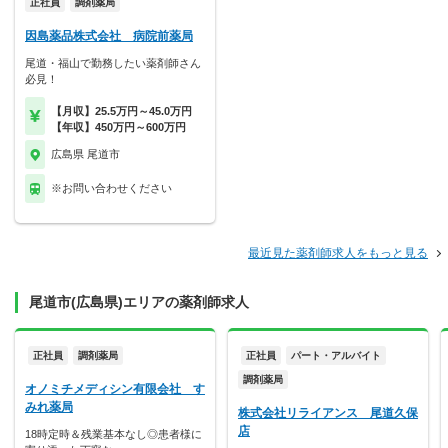
正社員
調剤薬局
因島薬品株式会社 病院前薬局
尾道・福山で勤務したい薬剤師さん
必見！
【月収】25.5万円～45.0万円
【年収】450万円～600万円
広島県 尾道市
※お問い合わせください
最近見た薬剤師求人をもっと見る
尾道市(広島県)エリアの薬剤師求人
正社員
調剤薬局
正社員
パート・アルバイト
調剤薬局
オノミチメディシン有限会社 す
みれ薬局
株式会社リライアンス 尾道久保
店
18時定時＆残業基本なし◎患者様に