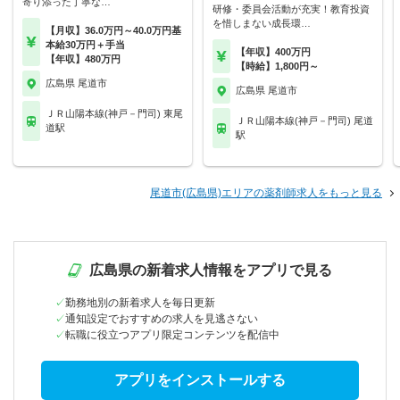
寄り添った丁寧な…
研修・委員会活動が充実！教育投資
を惜しまない成長環…
【月収】36.0万円～40.0万円基
本給30万円＋手当
【年収】400万円
【年収】480万円
【時給】1,800円～
広島県 尾道市
広島県 尾道市
ＪＲ山陽本線(神戸－門司) 東尾
ＪＲ山陽本線(神戸－門司) 尾道
道駅
駅
尾道市(広島県)エリアの薬剤師求人をもっと見る
広島県の新着求人情報をアプリで見る
勤務地別の新着求人を毎日更新
通知設定でおすすめの求人を見逃さない
転職に役立つアプリ限定コンテンツを配信中
アプリをインストールする