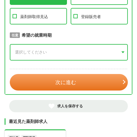
薬剤師取得見込
登録販売者
取得予定年
希望の就業時期
必須
任意
年 3月
次に進む
求人を保存する
最近見た薬剤師求人