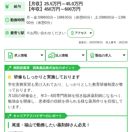
【月収】25.5万円～45.0万円
給与
【年収】450万円～600万円
月～金:09時00分～18時30分（休憩60分）,土:09時00分～13時
勤務時間
00分（休憩0分）
最寄り駅
※お問い合わせください
アクセス
更新日：2025/08/21 求人番号：262156
求人情報
法人情報
類似の求人
病院前薬局 因島薬品株式会社のポイント
研修もしっかりと実施しております
学生実務実習も受け入れており、しっかりとした教育研修制度が整
っております。
月1回の研修会と、年3～4回専門医師を招き臨床薬剤師になるべく
勉強会を開催し、患者様の信頼を得られる様な薬局作りを目指して
います。
キャリアアドバイザーのレポート
尾道・福山で勤務したい薬剤師さん必見！