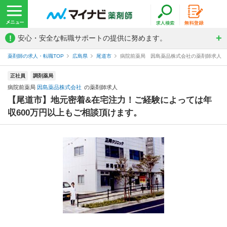
!
安心・安全な転職サポートの提供に努めます。
薬剤師の求人・転職TOP
広島県
尾道市
病院前薬局 因島薬品株式会社の薬剤師求人
正社員
調剤薬局
病院前薬局
因島薬品株式会社
の薬剤師求人
【尾道市】地元密着&在宅注力！ご経験によっては年
収600万円以上もご相談頂けます。