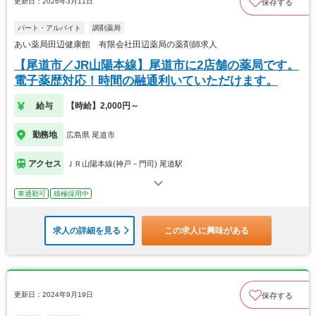
更新日：2026年3月11日
保存する
パート・アルバイト
調剤薬局
あい薬局田辺健康館 有限会社田辺薬局の薬剤師求人
【尾道市／JR山陽本線】尾道市に2店舗の薬局です。
電子薬歴対応！時間の融通利いていただけます。
給与
【時給】2,000円～
勤務地
広島県 尾道市
アクセス
ＪＲ山陽本線(神戸－門司) 尾道駅
車通勤可
積極採用中
求人の詳細を見る
この求人に興味がある
更新日：2024年9月19日
保存する