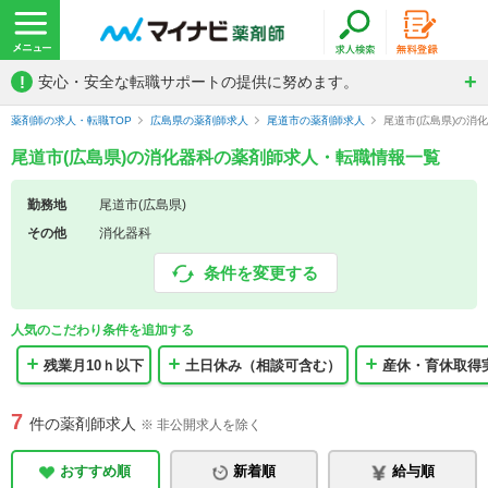
!
安心・安全な転職サポートの提供に努めます。
薬剤師の求人・転職TOP
広島県の薬剤師求人
尾道市の薬剤師求人
尾道市(広島県)の消
尾道市(広島県)の消化器科の薬剤師求人・転職情報一覧
勤務地
尾道市(広島県)
その他
消化器科
条件を変更する
人気のこだわり条件を追加する
残業月10ｈ以下
土日休み（相談可含む）
産休・育休取得
7
件の薬剤師求人
※ 非公開求人を除く
おすすめ順
新着順
給与順