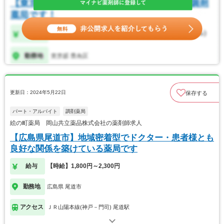
更新日：2024年5月22日
保存する
パート・アルバイト
調剤薬局
絵の町薬局 岡山共立薬品株式会社の薬剤師求人
【広島県尾道市】地域密着型でドクター・患者様とも
良好な関係を築けている薬局です
給与
【時給】1,800円～2,300円
勤務地
広島県 尾道市
アクセス
ＪＲ山陽本線(神戸－門司) 尾道駅