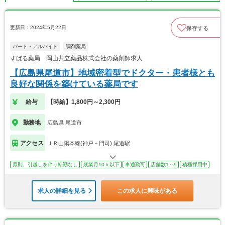
更新日：2024年5月22日
保存する
パート・アルバイト
調剤薬局
すばる薬局 岡山共立薬品株式会社の薬剤師求人
【広島県尾道市】地域密着型でドクター・患者様とも
良好な関係を築けている薬局です
給与
【時給】1,800円～2,300円
勤務地
広島県 尾道市
アクセス
ＪＲ山陽本線(神戸－門司) 尾道駅
原則、引越しを伴う転勤なし
残業月10ｈ以下
車通勤可
店舗数1～9
積極採用中
求人の詳細を見る
この求人に興味がある