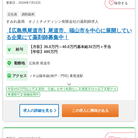
更新日：2026年7月22日
保存する
正社員
調剤薬局
すみれ薬局 オノミチメディシン有限会社の薬剤師求人
【広島県尾道市】尾道市、福山市を中心に展開してい
る企業にて薬剤師募集中！
【月収】36.0万円～40.0万円基本給30万円＋手当
給与
【年収】480万円
勤務地
広島県 尾道市
アクセス
ＪＲ山陽本線(神戸－門司) 東尾道駅
年収450万円以上可
原則、引越しを伴う転勤なし
残業月10ｈ以下
駅チカ
車通勤可
積極採用中
求人の詳細を見る
この求人に興味がある