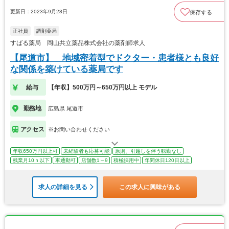
更新日：2023年9月28日
保存する
正社員
調剤薬局
すばる薬局 岡山共立薬品株式会社の薬剤師求人
【尾道市】 地域密着型でドクター・患者様とも良好
な関係を築けている薬局です
給与
【年収】500万円～650万円以上 モデル
勤務地
広島県 尾道市
アクセス
※お問い合わせください
年収650万円以上可
未経験者も応募可能
原則、引越しを伴う転勤なし
残業月10ｈ以下
車通勤可
店舗数1～9
積極採用中
年間休日120日以上
求人の詳細を見る
この求人に興味がある