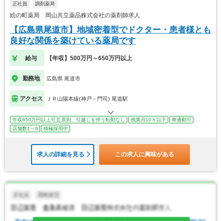
正社員
調剤薬局
絵の町薬局 岡山共立薬品株式会社の薬剤師求人
【広島県尾道市】地域密着型でドクター・患者様とも
良好な関係を築けている薬局です
給与
【年収】500万円～650万円以上
勤務地
広島県 尾道市
アクセス
ＪＲ山陽本線(神戸－門司) 尾道駅
年収650万円以上可
原則、引越しを伴う転勤なし
残業月10ｈ以下
車通勤可
店舗数1～9
積極採用中
求人の詳細を見る
この求人に興味がある