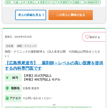
原則、引越しを伴う転勤なし
残業月10ｈ以下
車通勤可
店舗数1～9
積極採用中
求人の詳細を見る
この求人に興味がある
更新日：2026年5月19日
保存する
正社員
病院・クリニック
病院・クリニックの薬剤師求人（法人名非公開 ※詳細はお問合せくださ
い）
【広島県尾道市】 薬剤師～レベルの高い医療を提供
する内科専門医です
【月収】25.0万円以上
給与
【年収】400万円以上 モデル
勤務地
広島県 尾道市
アクセス
※お問い合わせください