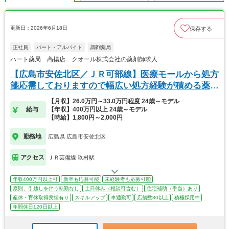
更新日：2026年6月18日
保存する
正社員
パート・アルバイト
調剤薬局
ハート薬局 高揚店 クオール株式会社の薬剤師求人
【広島市安佐北区／ＪＲ可部線】医療モールから処方
箋応需しておりますので幅広い処方経験が積める薬局
です
【月収】26.0万円～33.0万円程度 24歳～モデル
給与
【年収】400万円以上 24歳～モデル
【時給】1,800円～2,000円
勤務地
広島県 広島市安佐北区
アクセス
ＪＲ芸備線 玖村駅
年収400万円以上可
新卒も応募可能
未経験者も応募可能
原則、引越しを伴う転勤なし
土日休み（相談可含む）
住宅補助（手当）あり
産休・育休取得実績有り
スキルアップ
車通勤可
店舗数30以上
積極採用中
年間休日120日以上