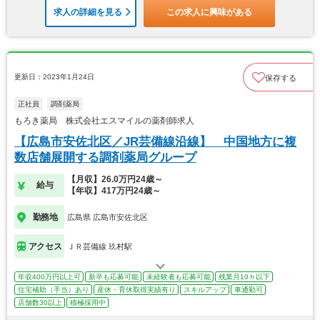
求人の詳細を見る
この求人に興味がある
更新日：2023年1月24日
保存する
正社員
調剤薬局
もろき薬局 株式会社エスマイルの薬剤師求人
【広島市安佐北区／JR芸備線沿線】 中国地方に複
数店舗展開する調剤薬局グループ
【月収】26.0万円24歳～
給与
【年収】417万円24歳～
勤務地
広島県 広島市安佐北区
アクセス
ＪＲ芸備線 玖村駅
年収400万円以上可
新卒も応募可能
未経験者も応募可能
残業月10ｈ以下
住宅補助（手当）あり
産休・育休取得実績有り
スキルアップ
車通勤可
店舗数30以上
積極採用中