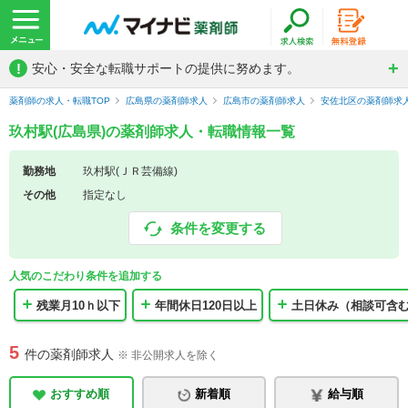
!
安心・安全な転職サポートの提供に努めます。
薬剤師の求人・転職TOP
広島県の薬剤師求人
広島市の薬剤師求人
安佐北区の薬剤師求
玖村駅(広島県)の薬剤師求人・転職情報一覧
勤務地
玖村駅(ＪＲ芸備線)
その他
指定なし
条件を変更する
人気のこだわり条件を追加する
残業月10ｈ以下
年間休日120日以上
土日休み（相談可含
5
件の薬剤師求人
※ 非公開求人を除く
おすすめ順
新着順
給与順