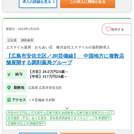
求人の詳細を見る
この求人に興味がある
更新日：2023年1月24日
保存する
正社員
調剤薬局
エスマイル薬局 おちあい店 株式会社エスマイルの薬剤師求人
【広島市安佐北区／JR芸備線】 中国地方に複数店
舗展開する調剤薬局グループ
【月収】26.0万円24歳～
給与
【年収】417万円24歳～
勤務地
広島県 広島市安佐北区
アクセス
ＪＲ芸備線 玖村駅
年収400万円以上可
新卒も応募可能
未経験者も応募可能
残業月10ｈ以下
住宅補助（手当）あり
産休・育休取得実績有り
スキルアップ
車通勤可
店舗数30以上
積極採用中