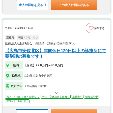
求人の詳細を見る
この求人に興味がある
更新日：2024年1月11日
保存する
正社員
病院・クリニック
医療法人社団緑雨会 高陽第一診療所の薬剤師求人
【広島市安佐北区】年間休日120日以上の診療所にて
薬剤師の募集です！
給与
【月収】27.0万円～40.0万円
勤務地
広島県 広島市安佐北区
アクセス
ＪＲ芸備線 玖村駅
原則、引越しを伴う転勤なし
産休・育休取得実績有り
車通勤可
積極採用中
年間休日120日以上