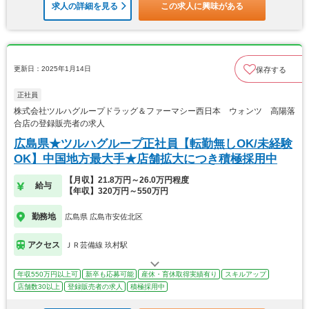
求人の詳細を見る
この求人に興味がある
更新日：2025年1月14日
保存する
正社員
株式会社ツルハグループドラッグ＆ファーマシー西日本 ウォンツ 高陽落
合店の登録販売者の求人
広島県★ツルハグループ正社員【転勤無しOK/未経験
OK】中国地方最大手★店舗拡大につき積極採用中
【月収】21.8万円～26.0万円程度
給与
【年収】320万円～550万円
勤務地
広島県 広島市安佐北区
アクセス
ＪＲ芸備線 玖村駅
年収550万円以上可
新卒も応募可能
産休・育休取得実績有り
スキルアップ
店舗数30以上
登録販売者の求人
積極採用中