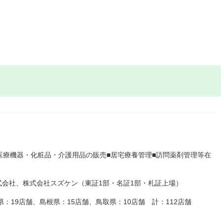
医療機器・化粧品・介護用品の販売■居宅療養管理■訪問薬剤管理等在
会社、株式会社スズケン（東証1部・名証1部・札証上場）
県：19店舗、島根県：15店舗、鳥取県：10店舗 計：112店舗