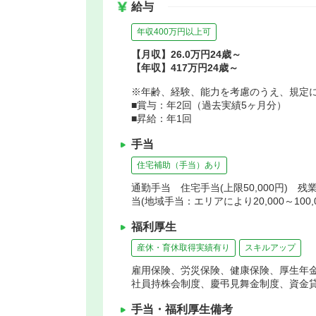
給与
年収400万円以上可
【月収】26.0万円24歳～
【年収】417万円24歳～
※年齢、経験、能力を考慮のうえ、規定
■賞与：年2回（過去実績5ヶ月分）
■昇給：年1回
手当
住宅補助（手当）あり
通勤手当 住宅手当(上限50,000円) 残
当(地域手当：エリアにより20,000～100
福利厚生
産休・育休取得実績有り
スキルアップ
雇用保険、労災保険、健康保険、厚生年
社員持株会制度、慶弔見舞金制度、資金
手当・福利厚生備考