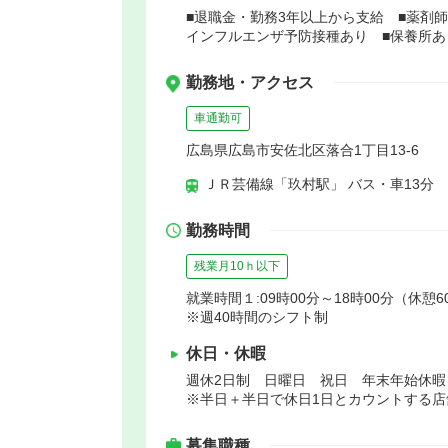
■退職金・勤務3年以上から支給 ■薬剤
インフルエンザ予防接種あり ■保養所あ
勤務地・アクセス
車通勤可
広島県広島市安佐北区落合1丁目13-6
ＪＲ芸備線「玖村駅」 バス・車13分
勤務時間
残業月10ｈ以下
就業時間１:09時00分～18時00分（休憩6
※週40時間のシフト制
休日・休暇
週休2日制 日曜日 祝日 年末年始休
※半日＋半日で休日1日とカウントする店
募集職種