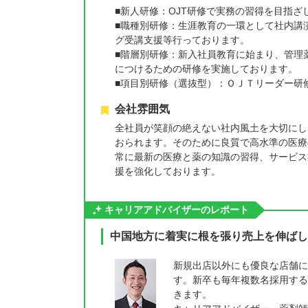
■新人研修：OJT研修で実務の習得を目指ざ
■職種別研修：生涯教育の一環として社内講
グ受講支援等行っております。
■階層別研修：新入社員教育に始まり、管理
につけるための研修を実施しております。
■項目別研修（選抜型）：ＯＪＴリーダー研修
会社雰囲気
全社員が笑顔の絶えない社内風土を大切にし
おられます。そのために良質で高水準の医療
常に最新の医療と薬の知識の習得、サービス
援を強化しております。
キャリアアドバイザーのレポート
中国地方に着実に根を張り売上を伸ばし
新規出店以外にも優良な店舗に
す。新卒も毎年複数名採用する
きます。