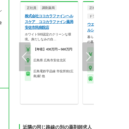
正社員
調剤薬局
正社員
ン
株式会社ココカラファインヘル
ドラッグストア（調剤併設
スケア ココカラファイン薬局
身
ウエルシア薬局株式会社 
安佐市民病院店
ルシア広島可部南店
ホワイト500認定のクリーンな環
暮らしを支える仕事だから、
境。身だしなみの自…
の暮らしも大切に。業…
【年収】430万円～560万円
【月収】33.5万円
【年収】515万円～65
、
広島県 広島市安佐北区
広島県 広島市安佐北区
広島電鉄宇品線 市役所前(広
島)駅 他
ＪＲ可部線 可部駅
近隣の同じ路線の別の薬剤師求人