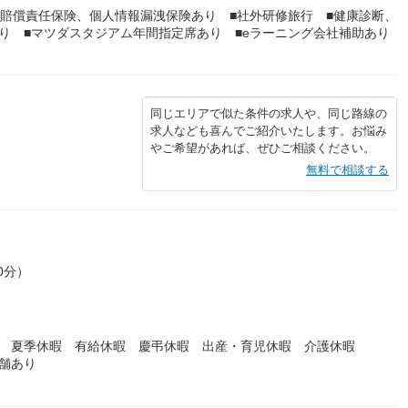
師賠償責任保険、個人情報漏洩保険あり ■社外研修旅行 ■健康診断、
り ■マツダスタジアム年間指定席あり ■eラーニング会社補助あり
同じエリアで似た条件の求人や、同じ路線の
求人なども喜んでご紹介いたします。お悩み
やご希望があれば、ぜひご相談ください。
無料で相談する
0分）
暇 夏季休暇 有給休暇 慶弔休暇 出産・育児休暇 介護休暇
舗あり