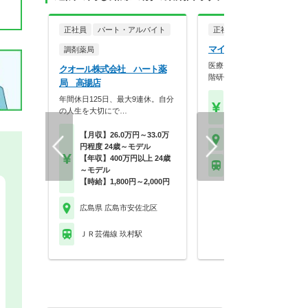
正社員
パート・アルバイト
正社員
調剤薬局
マイライフ株式会社 深川
調剤薬局
医療モール強み！多科目経験
クオール株式会社 ハート薬
階研修で管理薬剤師へ…
局 高揚店
年間休日125日、最大9連休。自分
【月収】28.0万円24歳
の人生を大切にで…
【年収】430万円～60
【月収】26.0万円～33.0万
広島県 広島市安佐北区
円程度 24歳～モデル
【年収】400万円以上 24歳
ＪＲ芸備線 中深川駅
～モデル
【時給】1,800円～2,000円
広島県 広島市安佐北区
ＪＲ芸備線 玖村駅