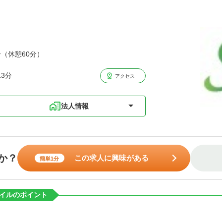
分（休憩60分）
3分
アクセス
法人情報
か？
この求人に興味がある
簡単1分
イルのポイント