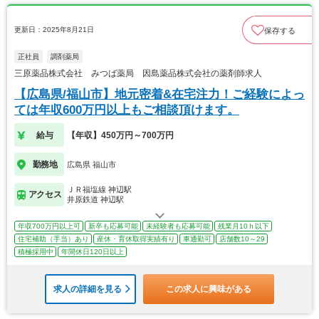
更新日：2025年8月21日
保存する
正社員
調剤薬局
三原薬品株式会社 みつば薬局 因島薬品株式会社の薬剤師求人
【広島県/福山市】地元密着&在宅注力！ご経験によっ
ては年収600万円以上もご相談頂けます。
給与
【年収】450万円～700万円
勤務地
広島県 福山市
ＪＲ福塩線 神辺駅
アクセス
井原鉄道 神辺駅
年収700万円以上可
新卒も応募可能
未経験者も応募可能
残業月10ｈ以下
住宅補助（手当）あり
産休・育休取得実績有り
車通勤可
店舗数10～29
積極採用中
年間休日120日以上
求人の詳細を見る
この求人に興味がある