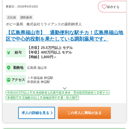
更新日：2026年6月18日
保存する
正社員
調剤薬局
ポピー薬局 株式会社リライアンスの薬剤師求人
【広島県福山市】 通勤便利な駅チカ！広島県福山地
区で中心的役割を果たしている調剤薬局です。
【月収】25.5万円以上 モデル
給与
【年収】400万円以上 モデル
【時給】1,800円～
勤務地
広島県 福山市
ＪＲ福塩線 神辺駅
アクセス
井原鉄道 神辺駅
年収400万円以上可
未経験者も応募可能
産休・育休取得実績有り
駅チカ
車通勤可
店舗数30以上
積極採用中
夏～秋入職可
求人の詳細を見る
この求人に興味がある