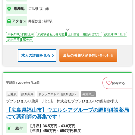
勤務地
広島県 福山市
アクセス
井原鉄道 湯野駅
年収450万円以上可
未経験者も応募可能
土日休み（相談可含む）
残業月10ｈ以下
総合門前
駅チカ
求人の詳細を見る
最新の募集状況を問い合わせる
更新日：2026年6月18日
保存する
正社員
調剤薬局
ドラッグストア（調剤併設）
募集停止
ププレひまわり薬局 川北店 株式会社ププレひまわりの薬剤師求人
【広島県福山市】ウエルシアグループの調剤併設薬局
にて薬剤師の募集です！
【月収】36.5万円～43.8万円
給与
【年収】450万円～650万円程度