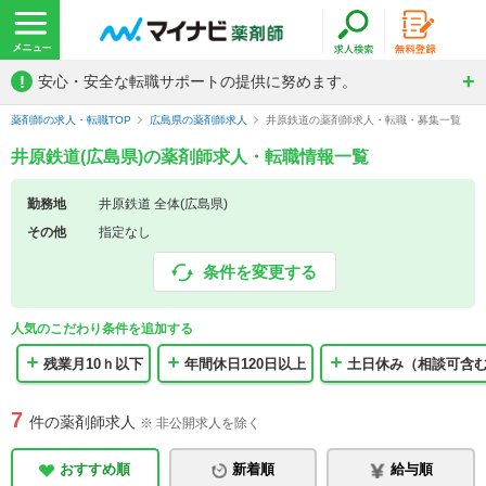
!
安心・安全な転職サポートの提供に努めます。
薬剤師の求人・転職TOP
広島県の薬剤師求人
井原鉄道の薬剤師求人・転職・募集一覧
井原鉄道(広島県)の薬剤師求人・転職情報一覧
勤務地
井原鉄道 全体(広島県)
その他
指定なし
条件を変更する
人気のこだわり条件を追加する
残業月10ｈ以下
年間休日120日以上
土日休み（相談可含
7
件の薬剤師求人
※ 非公開求人を除く
おすすめ順
新着順
給与順