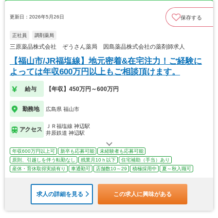
更新日：2026年5月26日
保存する
正社員
調剤薬局
三原薬品株式会社 ぞうさん薬局 因島薬品株式会社の薬剤師求人
【福山市/JR福塩線】地元密着&在宅注力！ご経験に
よっては年収600万円以上もご相談頂けます。
給与
【年収】450万円～600万円
勤務地
広島県 福山市
ＪＲ福塩線 神辺駅
アクセス
井原鉄道 神辺駅
年収600万円以上可
新卒も応募可能
未経験者も応募可能
原則、引越しを伴う転勤なし
残業月10ｈ以下
住宅補助（手当）あり
産休・育休取得実績有り
車通勤可
店舗数10～29
積極採用中
夏～秋入職可
求人の詳細を見る
この求人に興味がある