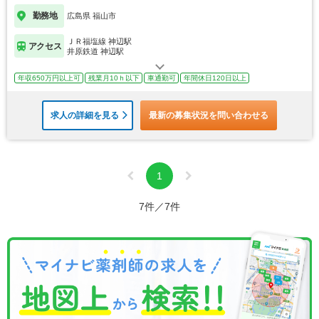
勤務地
広島県 福山市
ＪＲ福塩線 神辺駅
アクセス
井原鉄道 神辺駅
年収650万円以上可
残業月10ｈ以下
車通勤可
年間休日120日以上
求人の詳細を見る
最新の募集状況を問い合わせる
1
7件／7件