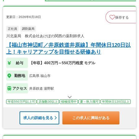
更新日：2026年6月18日
保存する
正社員
調剤薬局
川北薬局 株式会社あけぼの関西の薬剤師求人
【福山市神辺町／井原鉄道井原線】年間休日120日以
上！キャリアアップを目指せる研修あり
給与
【年収】400万円～550万円程度 モデル
勤務地
広島県 福山市
アクセス
井原鉄道 湯野駅
年収550万円以上可
店舗数30以上
積極採用中
夏～秋入職可
年間休日120日以上
求人の詳細を見る
この求人に興味がある