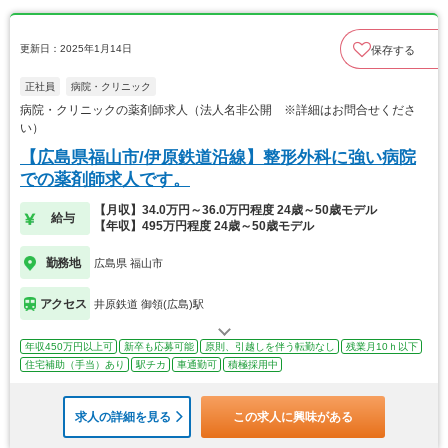
更新日：2025年1月14日
保存する
正社員
病院・クリニック
病院・クリニックの薬剤師求人（法人名非公開 ※詳細はお問合せくださ
い）
【広島県福山市/伊原鉄道沿線】整形外科に強い病院
での薬剤師求人です。
【月収】34.0万円～36.0万円程度 24歳～50歳モデル
給与
【年収】495万円程度 24歳～50歳モデル
勤務地
広島県 福山市
アクセス
井原鉄道 御領(広島)駅
年収450万円以上可
新卒も応募可能
原則、引越しを伴う転勤なし
残業月10ｈ以下
住宅補助（手当）あり
駅チカ
車通勤可
積極採用中
求人の詳細を見る
この求人に興味がある