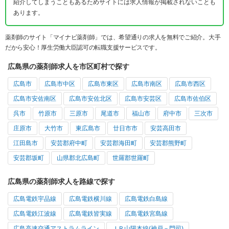
紹介してしまうこともあるためサイトには求人情報が掲載されないことも
あります。
薬剤師のサイト「マイナビ薬剤師」では、希望通りの求人を無料でご紹介。大手
だから安心！厚生労働大臣認可の転職支援サービスです。
広島県の薬剤師求人を市区町村で探す
広島市
広島市中区
広島市東区
広島市南区
広島市西区
広島市安佐南区
広島市安佐北区
広島市安芸区
広島市佐伯区
呉市
竹原市
三原市
尾道市
福山市
府中市
三次市
庄原市
大竹市
東広島市
廿日市市
安芸高田市
江田島市
安芸郡府中町
安芸郡海田町
安芸郡熊野町
安芸郡坂町
山県郡北広島町
世羅郡世羅町
広島県の薬剤師求人を路線で探す
広島電鉄宇品線
広島電鉄横川線
広島電鉄白島線
広島電鉄江波線
広島電鉄皆実線
広島電鉄宮島線
広島高速交通アストラムライン
ＪＲ山陽本線(神戸－門司)