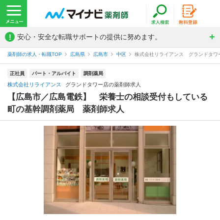
!
安心・安全な転職サポートの提供に努めます。
薬剤師の求人・転職TOP
広島県
広島市
中区
株式会社リライアンス グランドタワ
正社員
パート・アルバイト
調剤薬局
株式会社リライアンス
グランドタワー店の薬剤師求人
【広島市／広島電鉄】 栄養士の相談受付もしている
町の基幹調剤薬局 薬剤師求人