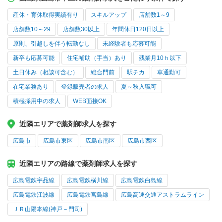
産休・育休取得実績有り
スキルアップ
店舗数1～9
店舗数10～29
店舗数30以上
年間休日120日以上
原則、引越しを伴う転勤なし
未経験者も応募可能
新卒も応募可能
住宅補助（手当）あり
残業月10ｈ以下
土日休み（相談可含む）
総合門前
駅チカ
車通勤可
在宅業務あり
登録販売者の求人
夏～秋入職可
積極採用中の求人
WEB面接OK
近隣エリアで薬剤師求人を探す
広島市
広島市東区
広島市南区
広島市西区
近隣エリアの路線で薬剤師求人を探す
広島電鉄宇品線
広島電鉄横川線
広島電鉄白島線
広島電鉄江波線
広島電鉄宮島線
広島高速交通アストラムライン
ＪＲ山陽本線(神戸－門司)