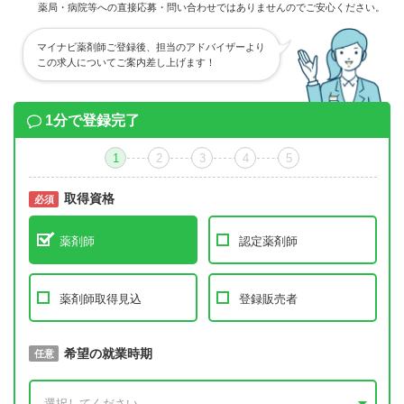
薬局・病院等への直接応募・問い合わせではありませんのでご安心ください。
マイナビ薬剤師ご登録後、担当のアドバイザーより
この求人についてご案内差し上げます！
1分で登録完了
1
2
3
4
5
取得資格
必須
必須
薬剤師
認定薬剤師
薬剤師取得見込
登録販売者
取得予定年
希望の就業時期
必須
任意