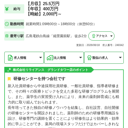
【月収】25.5万円
【年収】400万円
給与
【時給】2,000円～
勤務時間
就業時間1:09時00分～18時00分（休憩60分）
最寄り駅
広島電鉄白島線「縮景園前駅」 徒歩2分
アクセス
更新日：2026/06/18 求人番号：249342
求人情報
法人情報
類似の求人
株式会社リライアンス グランドタワー店のポイント
研修センターを持つ会社です
新入社員研修から中途採用社員研修、一般社員研修、指導者研修ま
で、その時々の医療トピックを交えた多彩な研修プログラムを展開
し、また、薬学生の実習受け入れにより、未来の薬剤師育成にも精
力的に取り組んでおられます。
長年培ってきた独自の研修ノウハウを結集し、自社設営、自社開催
の研修センターを開設されました。薬剤師のための研修専用施設を
設け、研修専門の講師を置くことにより研修生はより効果的・効率
的に学ぶことができ、薬局の現場スタッフだけではカバーしきれな