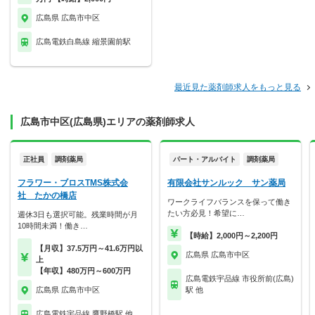
広島県 広島市中区
広島電鉄白島線 縮景園前駅
最近見た薬剤師求人をもっと見る
広島市中区(広島県)エリアの薬剤師求人
正社員
調剤薬局
パート・アルバイト
調剤薬局
フラワー・ブロスTMS株式会
有限会社サンルック サン薬局
社 たかの橋店
ワークライフバランスを保って働き
たい方必見！希望に…
週休3日も選択可能。残業時間が月
10時間未満！働き…
【時給】2,000円～2,200円
【月収】37.5万円～41.6万円以
広島県 広島市中区
上
【年収】480万円～600万円
広島電鉄宇品線 市役所前(広島)
広島県 広島市中区
駅 他
広島電鉄宇品線 鷹野橋駅 他