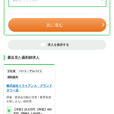
年 3月
次に進む
求人を保存する
最近見た薬剤師求人
正社員
パート・アルバイト
調剤薬局
株式会社リライアンス グランド
タワー店
研修・委員会活動が充実！教育投資
を惜しまない成長環…
【月収】25.5万円 【年収】400
万円 【時給】2,000円～