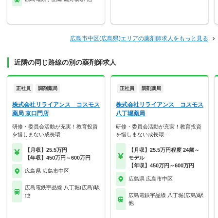
広島市中区(広島県)エリアの薬剤師求人をもっと見る
近隣の同じ路線の別の薬剤師求人
正社員
調剤薬局
正社員
調剤薬局
株式会社リライアンス コスモス
株式会社リライアンス コスモス
薬局 京口門店
八丁堀薬局
研修・委員会活動が充実！教育投資
研修・委員会活動が充実！教育投資
を惜しまない成長環…
を惜しまない成長環…
【月収】25.5万円
【月収】25.5万円程度 24歳～
【年収】450万円～600万円
モデル
【年収】450万円～600万円
広島県 広島市中区
広島県 広島市中区
広島電鉄宇品線 八丁堀(広島)駅
他
広島電鉄宇品線 八丁堀(広島)駅
他