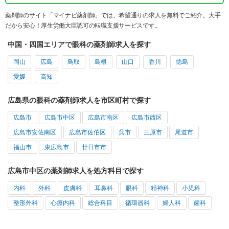
薬剤師のサイト「マイナビ薬剤師」では、希望通りの求人を無料でご紹介。大手
だから安心！厚生労働大臣認可の転職支援サービスです。
中国・四国エリアで眼科の薬剤師求人を探す
岡山
広島
鳥取
島根
山口
香川
徳島
愛媛
高知
広島県の眼科の薬剤師求人を市区町村で探す
広島市
広島市中区
広島市南区
広島市西区
広島市安佐南区
広島市佐伯区
呉市
三原市
尾道市
福山市
東広島市
廿日市市
広島市中区の薬剤師求人を処方科目で探す
内科
外科
皮膚科
耳鼻科
眼科
精神科
小児科
整形外科
心療内科
総合科目
循環器科
婦人科
歯科