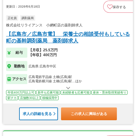
更新日：2026年6月18日
保存する
正社員
調剤薬局
株式会社リライアンス 小網町店の薬剤師求人
【広島市／広島市電】 栄養士の相談受付もしている
町の基幹調剤薬局 薬剤師求人
【月収】25.5万円
給与
【年収】400万円
勤務地
広島県 広島市中区
広島電鉄宇品線 土橋(広島)駅
アクセス
広島電鉄横川線 土橋(広島)駅…ほか
年収400万円以上可
新卒も応募可能
未経験者も応募可能
産休・育休取得実績有り
駅チカ
店舗数30以上
積極採用中
求人の詳細を見る
この求人に興味がある