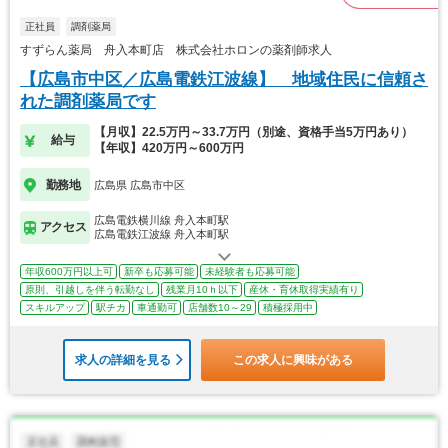
正社員
調剤薬局
すずらん薬局 舟入本町店 株式会社ホロンの薬剤師求人
【広島市中区／広島電鉄江波線】 地域住民に信頼さ
れた調剤薬局です
【月収】22.5万円～33.7万円（別途、資格手当5万円あり）
給与
【年収】420万円～600万円
勤務地
広島県 広島市中区
広島電鉄横川線 舟入本町駅
アクセス
広島電鉄江波線 舟入本町駅
年収600万円以上可
新卒も応募可能
未経験者も応募可能
原則、引越しを伴う転勤なし
残業月10ｈ以下
産休・育休取得実績有り
スキルアップ
駅チカ
車通勤可
店舗数10～29
積極採用中
求人の詳細を見る
この求人に興味がある