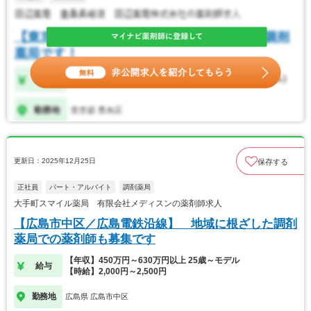
更新日：2025年12月25日
保存する
正社員
パート・アルバイト
調剤薬局
大手町スマイル薬局 有限会社メディスンの薬剤師求人
【広島市中区／広島電鉄沿線】 地域に根ざした調剤
薬局での薬剤師も募集です
【年収】450万円～630万円以上 25歳～モデル
給与
【時給】2,000円～2,500円
勤務地
広島県 広島市中区