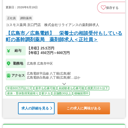
更新日：2026年6月19日
保存する
正社員
調剤薬局
コスモス薬局 京口門店 株式会社リライアンスの薬剤師求人
【広島市／広島電鉄】 栄養士の相談受付もしている
町の基幹調剤薬局 薬剤師求人＜正社員＞
【月収】25.5万円
給与
【年収】450万円～600万円
勤務地
広島県 広島市中区
広島電鉄宇品線 八丁堀(広島)駅
アクセス
広島電鉄白島線 八丁堀(広島)駅…ほか
年収600万円以上可
新卒も応募可能
未経験者も応募可能
残業月10ｈ以下
産休・育休取得実績有り
駅チカ
店舗数30以上
積極採用中
求人の詳細を見る
この求人に興味がある