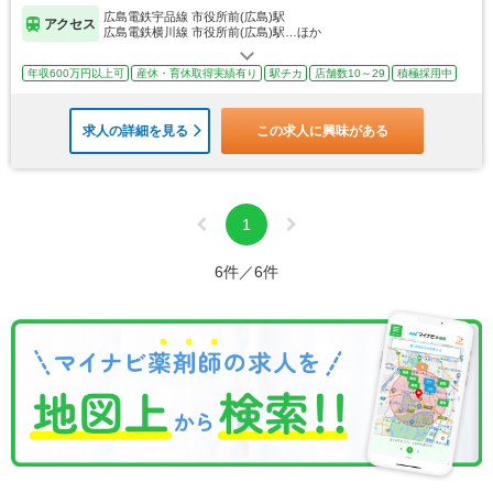
広島電鉄宇品線 市役所前(広島)駅
アクセス
広島電鉄横川線 市役所前(広島)駅…ほか
年収600万円以上可
産休・育休取得実績有り
駅チカ
店舗数10～29
積極採用中
求人の詳細を見る
この求人に興味がある
1
6件／6件