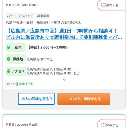
更新日：2026年6月10日
保存する
パート・アルバイト
調剤薬局
広島中央通り薬局 株式会社正剛堂の薬剤師求人
【広島県／広島市中区】週1日・3時間から相談可！
ビル内に保育所あり☆調剤薬局にて薬剤師募集＜パー
ト＞
給与
【時給】2,000円～3,000円
勤務地
広島県 広島市中区
広島電鉄宇品線 八丁堀(広島)駅
アクセス
広島電鉄白島線 八丁堀(広島)駅…ほか
駅チカ
積極採用中
求人の詳細を見る
この求人に興味がある
更新日：2026年5月18日
保存する