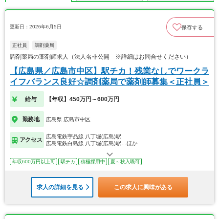
更新日：2026年6月5日
保存する
正社員
調剤薬局
調剤薬局の薬剤師求人（法人名非公開 ※詳細はお問合せください）
【広島県／広島市中区】駅チカ！残業なしでワークラ
イフバランス良好☆調剤薬局で薬剤師募集＜正社員＞
給与
【年収】450万円～600万円
勤務地
広島県 広島市中区
広島電鉄宇品線 八丁堀(広島)駅
アクセス
広島電鉄白島線 八丁堀(広島)駅…ほか
年収600万円以上可
駅チカ
積極採用中
夏～秋入職可
求人の詳細を見る
この求人に興味がある