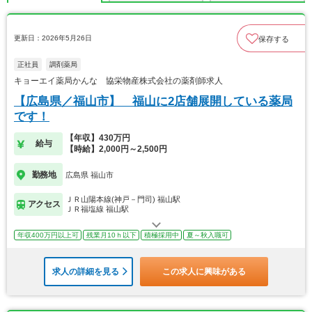
更新日：2026年5月26日
保存する
正社員
調剤薬局
キョーエイ薬局かんな 協栄物産株式会社の薬剤師求人
【広島県／福山市】 福山に2店舗展開している薬局
です！
【年収】430万円
給与
【時給】2,000円～2,500円
勤務地
広島県 福山市
ＪＲ山陽本線(神戸－門司) 福山駅
アクセス
ＪＲ福塩線 福山駅
年収400万円以上可
残業月10ｈ以下
積極採用中
夏～秋入職可
求人の詳細を見る
この求人に興味がある