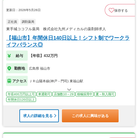
更新日：2026年5月26日
保存する
正社員
調剤薬局
東手城ココフル薬局 株式会社九州メディカルの薬剤師求人
【福山市】年間休日140日以上！シフト制でワークラ
イフバランス◎
給与
【年収】432万円
勤務地
広島県 福山市
アクセス
ＪＲ山陽本線(神戸－門司) 東福山駅
年収400万円以上可
車通勤可
店舗数10～29
積極採用中
夏～秋入職可
年間休日120日以上
求人の詳細を見る
この求人に興味がある