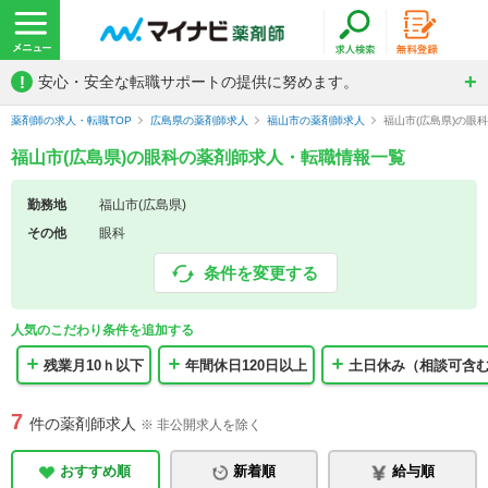
!
安心・安全な転職サポートの提供に努めます。
薬剤師の求人・転職TOP
広島県の薬剤師求人
福山市の薬剤師求人
福山市(広島県)の眼
福山市(広島県)の眼科の薬剤師求人・転職情報一覧
勤務地
福山市(広島県)
その他
眼科
条件を変更する
人気のこだわり条件を追加する
残業月10ｈ以下
年間休日120日以上
土日休み（相談可含
7
件の薬剤師求人
※ 非公開求人を除く
おすすめ順
新着順
給与順