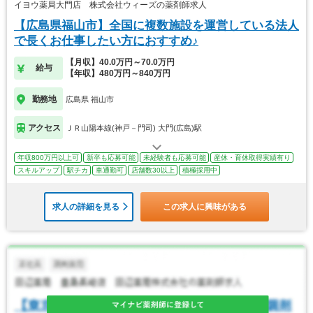
イヨウ薬局大門店 株式会社ウィーズの薬剤師求人
【広島県福山市】全国に複数施設を運営している法人
で長くお仕事したい方におすすめ♪
【月収】40.0万円～70.0万円
給与
【年収】480万円～840万円
勤務地
広島県 福山市
アクセス
ＪＲ山陽本線(神戸－門司) 大門(広島)駅
年収800万円以上可
新卒も応募可能
未経験者も応募可能
産休・育休取得実績有り
スキルアップ
駅チカ
車通勤可
店舗数30以上
積極採用中
求人の詳細を見る
この求人に興味がある