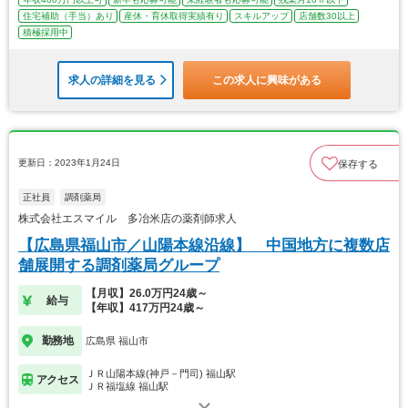
住宅補助（手当）あり
産休・育休取得実績有り
スキルアップ
店舗数30以上
積極採用中
求人の詳細を見る
この求人に興味がある
更新日：2023年1月24日
保存する
正社員
調剤薬局
株式会社エスマイル 多冶米店の薬剤師求人
【広島県福山市／山陽本線沿線】 中国地方に複数店
舗展開する調剤薬局グループ
【月収】26.0万円24歳～
給与
【年収】417万円24歳～
勤務地
広島県 福山市
ＪＲ山陽本線(神戸－門司) 福山駅
アクセス
ＪＲ福塩線 福山駅