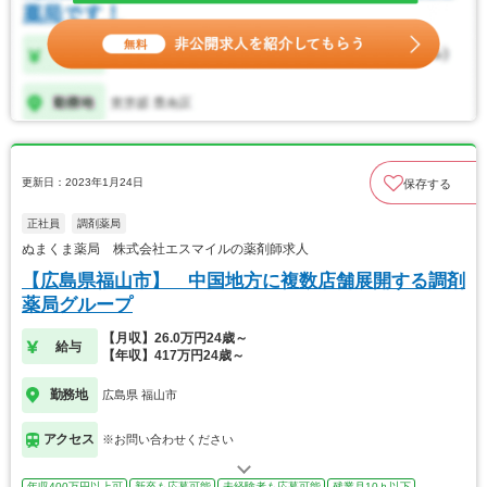
更新日：2023年1月24日
保存する
正社員
調剤薬局
ぬまくま薬局 株式会社エスマイルの薬剤師求人
【広島県福山市】 中国地方に複数店舗展開する調剤
薬局グループ
【月収】26.0万円24歳～
給与
【年収】417万円24歳～
勤務地
広島県 福山市
アクセス
※お問い合わせください
年収400万円以上可
新卒も応募可能
未経験者も応募可能
残業月10ｈ以下