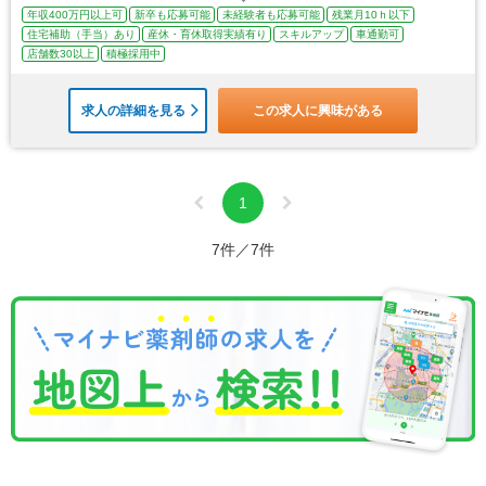
年収400万円以上可
新卒も応募可能
未経験者も応募可能
残業月10ｈ以下
住宅補助（手当）あり
産休・育休取得実績有り
スキルアップ
車通勤可
店舗数30以上
積極採用中
求人の詳細を見る
この求人に興味がある
1
7件／7件