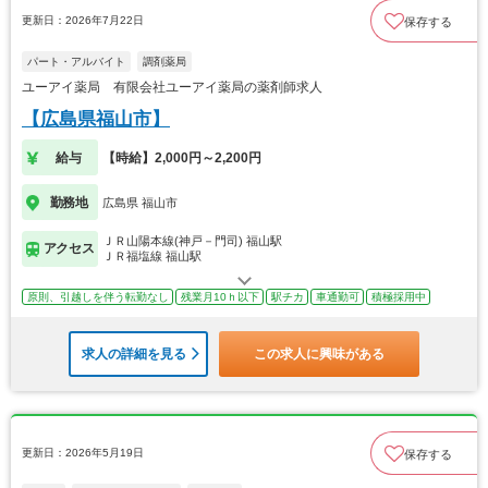
更新日：2026年7月22日
保存する
パート・アルバイト
調剤薬局
ユーアイ薬局 有限会社ユーアイ薬局の薬剤師求人
【広島県福山市】
給与
【時給】2,000円～2,200円
勤務地
広島県 福山市
ＪＲ山陽本線(神戸－門司) 福山駅
アクセス
ＪＲ福塩線 福山駅
原則、引越しを伴う転勤なし
残業月10ｈ以下
駅チカ
車通勤可
積極採用中
求人の詳細を見る
この求人に興味がある
更新日：2026年5月19日
保存する