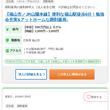
正社員
パート・アルバイト
調剤薬局
調剤薬局の薬剤師求人（法人名非公開 ※詳細はお問合せください）
【福山市／JR山陽本線】便利な福山駅徒歩6分！勉強
会充実&アットホームな調剤薬局♪
【年収】500万円以上 モデル
給与
【時給】2,000円～3,000円
勤務地
広島県 福山市
ＪＲ山陽本線(神戸－門司) 福山駅
アクセス
ＪＲ福塩線 福山駅
年収500万円以上可
原則、引越しを伴う転勤なし
駅チカ
車通勤可
積極採用中
求人の詳細を見る
この求人に興味がある
更新日：2026年7月8日
保存する
正社員
調剤薬局