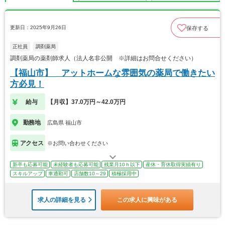
更新日：2025年9月26日
保存する
正社員
調剤薬局
調剤薬局の薬剤師求人（法人名非公開 ※詳細はお問合せください）
【福山市】 アットホームな雰囲気の薬局で働きたい
方必見！
給与
【月収】37.0万円～42.0万円
勤務地
広島県 福山市
アクセス
※お問い合わせください
新卒も応募可能
未経験者も応募可能
残業月10ｈ以下
産休・育休取得実績有り
スキルアップ
車通勤可
店舗数10～29
積極採用中
求人の詳細を見る
この求人に興味がある