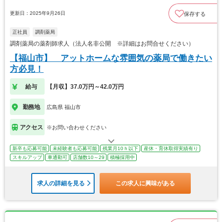
更新日：2025年9月26日
保存する
正社員
調剤薬局
調剤薬局の薬剤師求人（法人名非公開 ※詳細はお問合せください）
【福山市】 アットホームな雰囲気の薬局で働きたい
方必見！
給与
【月収】37.0万円～42.0万円
勤務地
広島県 福山市
アクセス
※お問い合わせください
新卒も応募可能
未経験者も応募可能
残業月10ｈ以下
産休・育休取得実績有り
スキルアップ
車通勤可
店舗数10～29
積極採用中
求人の詳細を見る
この求人に興味がある