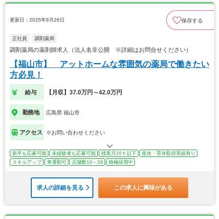
更新日：2025年9月26日
保存する
正社員
調剤薬局
調剤薬局の薬剤師求人（法人名非公開 ※詳細はお問合せください）
【福山市】 アットホームな雰囲気の薬局で働きたい
方必見！
給与
【月収】37.0万円～42.0万円
勤務地
広島県 福山市
アクセス
※お問い合わせください
新卒も応募可能
未経験者も応募可能
残業月10ｈ以下
産休・育休取得実績有り
スキルアップ
車通勤可
店舗数10～29
積極採用中
求人の詳細を見る
この求人に興味がある