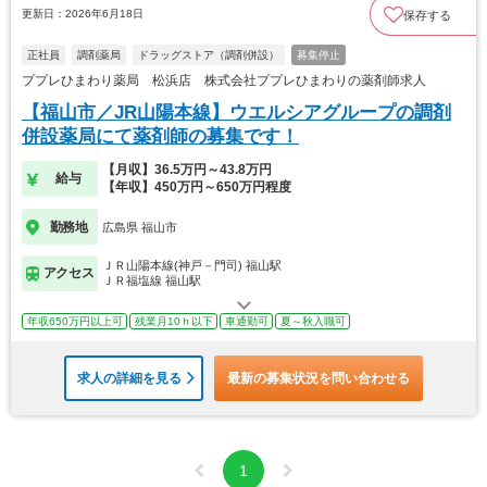
更新日：2026年6月18日
保存する
正社員
調剤薬局
ドラッグストア（調剤併設）
募集停止
ププレひまわり薬局 松浜店 株式会社ププレひまわりの薬剤師求人
【福山市／JR山陽本線】ウエルシアグループの調剤
併設薬局にて薬剤師の募集です！
【月収】36.5万円～43.8万円
給与
【年収】450万円～650万円程度
勤務地
広島県 福山市
ＪＲ山陽本線(神戸－門司) 福山駅
アクセス
ＪＲ福塩線 福山駅
年収650万円以上可
残業月10ｈ以下
車通勤可
夏～秋入職可
求人の詳細を見る
最新の募集状況を問い合わせる
1