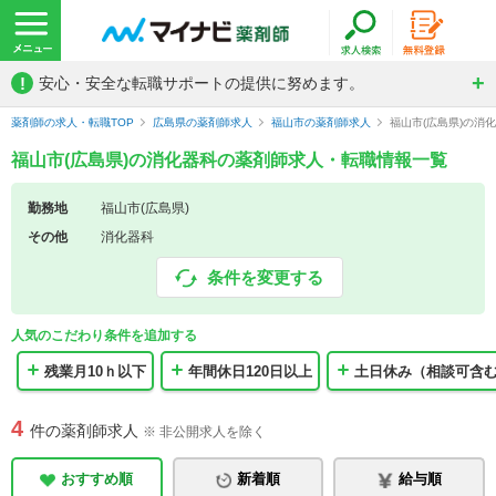
!
安心・安全な転職サポートの提供に努めます。
薬剤師の求人・転職TOP
広島県の薬剤師求人
福山市の薬剤師求人
福山市(広島県)の消
福山市(広島県)の消化器科の薬剤師求人・転職情報一覧
勤務地
福山市(広島県)
その他
消化器科
条件を変更する
人気のこだわり条件を追加する
残業月10ｈ以下
年間休日120日以上
土日休み（相談可含
4
件の薬剤師求人
※ 非公開求人を除く
おすすめ順
新着順
給与順