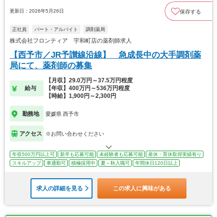
更新日：2026年5月26日
保存する
正社員
パート・アルバイト
調剤薬局
株式会社フロンティア 宇和町店の薬剤師求人
【西予市／JR予讃線沿線】 急成長中の大手調剤薬
局にて、薬剤師の募集
【月収】29.0万円～37.5万円程度
給与
【年収】400万円～536万円程度
【時給】1,900円～2,300円
勤務地
愛媛県 西予市
アクセス
※お問い合わせください
年収500万円以上可
新卒も応募可能
未経験者も応募可能
産休・育休取得実績有り
スキルアップ
車通勤可
積極採用中
夏～秋入職可
年間休日120日以上
求人の詳細を見る
この求人に興味がある