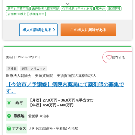
新卒も応募可能
未経験者も応募可能
住宅補助（手当）あり
駅チカ
車通勤可
店舗数30以上
積極採用中
求人の詳細を見る
この求人に興味がある
更新日：2025年12月23日
保存する
正社員
病院・クリニック
医療法人朝陽会 美須賀病院 美須賀病院の薬剤師求人
【今治市／予讃線】病院内薬局にて薬剤師の募集で
す。
【月収】27.0万円～36.0万円※手当含む
給与
【年収】450万円～600万円
勤務地
愛媛県 今治市
アクセス
ＪＲ予讃線(高松－宇和島) 今治駅