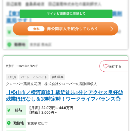
更新日：2026年5月20日
保存する
正社員
パート・アルバイト
調剤薬局
クローバー薬局立花店 株式会社クローバーの薬剤師求人
【松山市／横河原線】駅近徒歩1分とアクセス良好◎
残業ほぼなし＆18時定時！ワークライフバランス◎
【月収】32.0万円～44.0万円
給与
【時給】2,000円～
勤務地
愛媛県 松山市