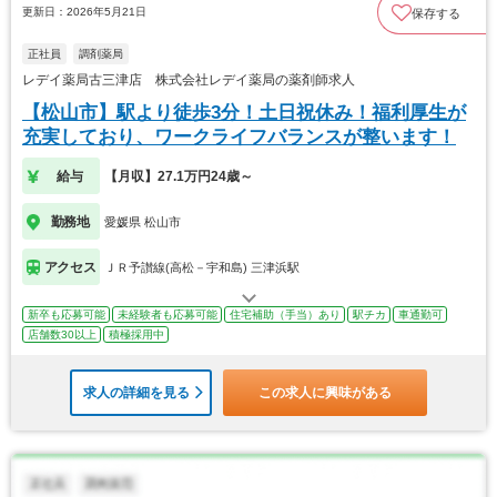
更新日：2026年5月21日
保存する
正社員
調剤薬局
レデイ薬局古三津店 株式会社レデイ薬局の薬剤師求人
【松山市】駅より徒歩3分！土日祝休み！福利厚生が
充実しており、ワークライフバランスが整います！
給与
【月収】27.1万円24歳～
勤務地
愛媛県 松山市
アクセス
ＪＲ予讃線(高松－宇和島) 三津浜駅
新卒も応募可能
未経験者も応募可能
住宅補助（手当）あり
駅チカ
車通勤可
店舗数30以上
積極採用中
求人の詳細を見る
この求人に興味がある