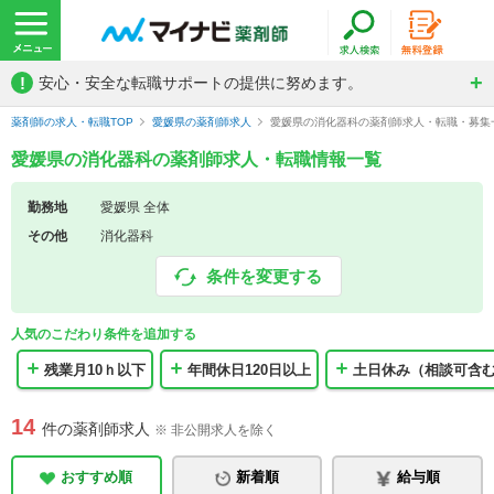
!
安心・安全な転職サポートの提供に努めます。
薬剤師の求人・転職TOP
愛媛県の薬剤師求人
愛媛県の消化器科の薬剤師求人・転職・募集
愛媛県の消化器科の薬剤師求人・転職情報一覧
勤務地
愛媛県 全体
その他
消化器科
条件を変更する
人気のこだわり条件を追加する
残業月10ｈ以下
年間休日120日以上
土日休み（相談可含
14
件の薬剤師求人
※ 非公開求人を除く
おすすめ順
新着順
給与順