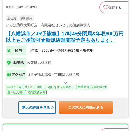
更新日：2026年5月26日
保存する
正社員
調剤薬局
いろは薬局大黒町店 有限会社せいどうの薬剤師求人
【八幡浜市／JR予讃線】17時45分閉局&年収600万円
以上もご相談可★新規店舗開設予定もあります。
給与
【年収】500万円～700万円24歳～モデル
勤務地
愛媛県 八幡浜市
アクセス
ＪＲ予讃線(高松－宇和島) 八幡浜駅
年収700万円以上可
原則、引越しを伴う転勤なし
車通勤可
積極採用中
夏～秋入職可
在宅業務あり
求人の詳細を見る
この求人に興味がある