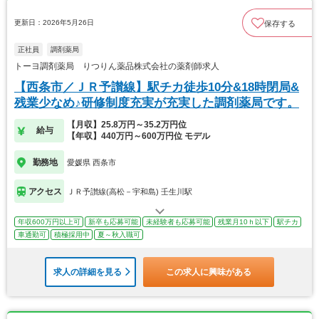
更新日：2026年5月26日
保存する
正社員
調剤薬局
トーヨ調剤薬局 りつりん薬品株式会社の薬剤師求人
【西条市／ＪＲ予讃線】駅チカ徒歩10分&18時閉局&
残業少なめ♪研修制度充実が充実した調剤薬局です。
【月収】25.8万円～35.2万円位
給与
【年収】440万円～600万円位 モデル
勤務地
愛媛県 西条市
アクセス
ＪＲ予讃線(高松－宇和島) 壬生川駅
年収600万円以上可
新卒も応募可能
未経験者も応募可能
残業月10ｈ以下
駅チカ
車通勤可
積極採用中
夏～秋入職可
求人の詳細を見る
この求人に興味がある