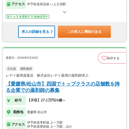
アクセス
伊予鉄道高浜線 いよ立花駅
駅チカ
車通勤可
積極採用中
求人の詳細を見る
この求人に興味がある
更新日：2026年5月20日
保存する
正社員
調剤薬局
レデイ薬局道後店 株式会社レデイ薬局の薬剤師求人
【愛媛県/松山市】四国でトップクラスの店舗数を誇
る企業での薬剤師の募集
給与
【月収】27.1万円24歳～
勤務地
愛媛県 松山市
伊予鉄道本町線 上一万駅
アクセス
伊予鉄道環状線 上一万駅…ほか