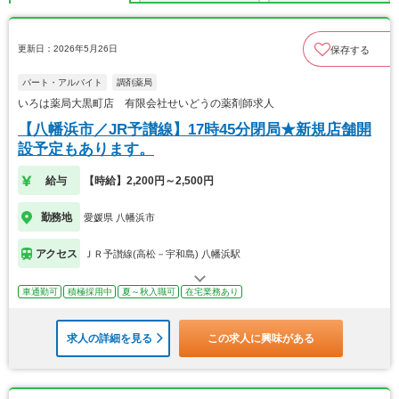
更新日：2026年5月26日
保存する
パート・アルバイト
調剤薬局
いろは薬局大黒町店 有限会社せいどうの薬剤師求人
【八幡浜市／JR予讃線】17時45分閉局★新規店舗開
設予定もあります。
給与
【時給】2,200円～2,500円
勤務地
愛媛県 八幡浜市
アクセス
ＪＲ予讃線(高松－宇和島) 八幡浜駅
車通勤可
積極採用中
夏～秋入職可
在宅業務あり
求人の詳細を見る
この求人に興味がある