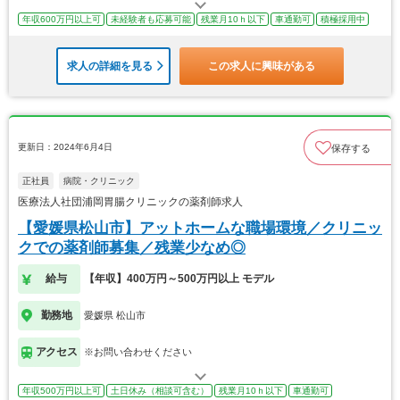
年収600万円以上可
未経験者も応募可能
残業月10ｈ以下
車通勤可
積極採用中
求人の詳細を見る
この求人に興味がある
更新日：2024年6月4日
保存する
正社員
病院・クリニック
医療法人社団浦岡胃腸クリニックの薬剤師求人
【愛媛県松山市】アットホームな職場環境／クリニッ
クでの薬剤師募集／残業少なめ◎
給与
【年収】400万円～500万円以上 モデル
勤務地
愛媛県 松山市
アクセス
※お問い合わせください
年収500万円以上可
土日休み（相談可含む）
残業月10ｈ以下
車通勤可