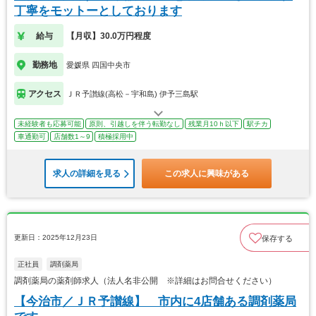
丁寧をモットーとしております
給与
【月収】30.0万円程度
勤務地
愛媛県 四国中央市
アクセス
ＪＲ予讃線(高松－宇和島) 伊予三島駅
未経験者も応募可能
原則、引越しを伴う転勤なし
残業月10ｈ以下
駅チカ
車通勤可
店舗数1～9
積極採用中
求人の詳細を見る
この求人に興味がある
更新日：2025年12月23日
保存する
正社員
調剤薬局
調剤薬局の薬剤師求人（法人名非公開 ※詳細はお問合せください）
【今治市／ＪＲ予讃線】 市内に4店舗ある調剤薬局