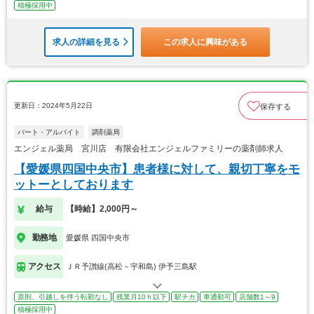
積極採用中
求人の詳細を見る
この求人に興味がある
更新日：2024年5月22日
保存する
パート・アルバイト
調剤薬局
エンジェル薬局 宮川店 有限会社エンジェルファミリーの薬剤師求人
【愛媛県四国中央市】患者様に対して、親切丁寧をモ
ットーとしております
給与
【時給】2,000円～
勤務地
愛媛県 四国中央市
アクセス
ＪＲ予讃線(高松－宇和島) 伊予三島駅
原則、引越しを伴う転勤なし
残業月10ｈ以下
駅チカ
車通勤可
店舗数1～9
積極採用中