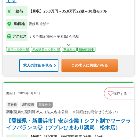
です
給与
【月収】25.0万円～35.0万円22歳～30歳モデル
勤務地
愛媛県 今治市
アクセス
ＪＲ予讃線(高松－宇和島) 今治駅
新卒も応募可能
未経験者も応募可能
車通勤可
積極採用中
求人の詳細を見る
この求人に興味がある
更新日：2026年6月18日
保存する
正社員
調剤薬局
募集停止
調剤薬局の薬剤師求人（法人名非公開 ※詳細はお問合せください）
【愛媛県・新居浜市】安定企業！シフト制でワークラ
イフバランス◎（ププレひまわり薬局 松木店）