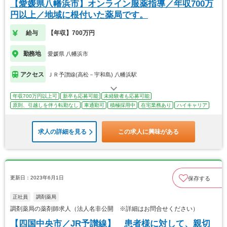
【愛媛県八幡浜市】オンライン服薬指導／年収700万
円以上／地域に根付いた薬局です。
給与
【年収】700万円
勤務地
愛媛県 八幡浜市
アクセス
ＪＲ予讃線(高松－宇和島) 八幡浜駅
年収700万円以上可
新卒も応募可能
未経験者も応募可能
原則、引越しを伴う転勤なし
車通勤可
積極採用中
在宅業務あり
ハイキャリア
求人の詳細を見る
この求人に興味がある
更新日：2023年6月1日
保存する
正社員
調剤薬局
調剤薬局の薬剤師求人（法人名非公開 ※詳細はお問合せください）
【四国中央市／JR予讃線】 患者様に対して、親切