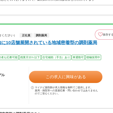
保存す
せください）
正社員
調剤薬局
内に10店舗展開されている地域密着型の調剤薬局
験者も応募可能
残業月10ｈ以下
住宅補助（手当）あり
車通勤可
積極採用中
デル
この求人に興味がある
マイナビ薬剤師が求人情報を無料でご提供します。
薬局・病院等への直接応募・問い合わせではありません
のでご安心ください。