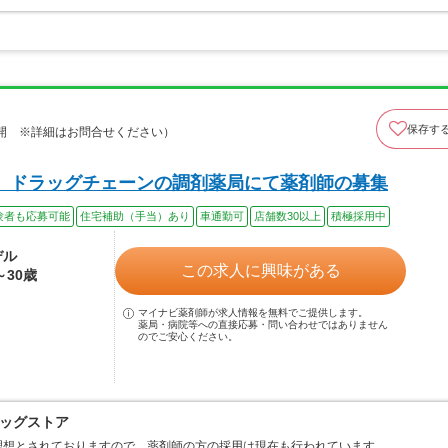
保存す
開 ※詳細はお問合せください）
】 ドラッグチェーンの調剤薬局にて薬剤師の募集
験者も応募可能
住宅補助（手当）あり
車通勤可
店舗数30以上
積極採用中
デル
この求人に興味がある
～30歳
マイナビ薬剤師が求人情報を無料でご提供します。
薬局・病院等への直接応募・問い合わせではありません
のでご安心ください。
ッグストア
理想とされておりますので、薬剤師の方の採用は現在も行われています