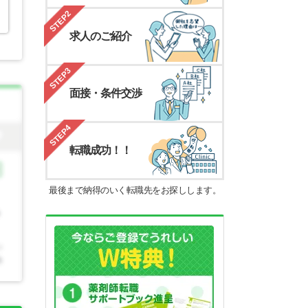
STEP2
求人のご紹介
STEP3
面接・条件交渉
STEP4
転職成功！！
最後まで納得のいく転職先をお探しします。