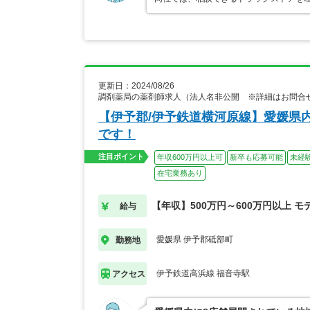
更新日：2024/08/26
調剤薬局の薬剤師求人（法人名非公開 ※詳細はお問合
【伊予郡/伊予鉄道横河原線】愛媛県
です！
注目ポイント
年収600万円以上可
新卒も応募可能
未経
在宅業務あり
【年収】500万円～600万円以上 モ
給与
愛媛県 伊予郡砥部町
勤務地
伊予鉄道高浜線 福音寺駅
アクセス