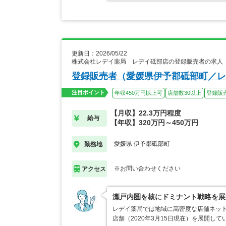
更新日：2026/05/22
株式会社レデイ薬局 レデイ砥部店の登録販売者の求人
登録販売者（愛媛県伊予郡砥部町／レ
注目ポイント
年収450万円以上可
店舗数30以上
登録販
【月収】22.3万円程度
給与
【年収】320万円～450万円
愛媛県 伊予郡砥部町
勤務地
※お問い合わせください
アクセス
瀬戸内圏を核にドミナント戦略を展
レデイ薬局では地域に高密度な店舗ネット
店舗（2020年3月15日現在）を展開し