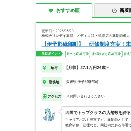
おすすめ順
新着
更新日：2026/05/20
株式会社レデイ薬局 メディコ21・砥部店の薬剤師求人
【伊予郡砥部町】 研修制度充実！未
注目ポイント
新卒も応募可能
未経験者も応募可能
住宅
【月収】27.1万円24歳～
給与
愛媛県 伊予郡砥部町
勤務地
※お問い合わせください
アクセス
四国でトップクラスの店舗数を誇る
キャリアパスも豊富です。薬剤師として
教育研修、経理など、同社内にある部署