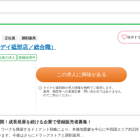
保存す
正社員
調剤薬局
デイ砥部店／総合職）
売者の求人
積極採用中
この求人に興味がある
マイナビ薬剤師が求人情報を無料でご提供します。
薬局・病院等への直接応募・問い合わせではありません
のでご安心ください。
開！成長発展を続ける企業で登録販売者募集！
ワークを構築するドミナント戦略により、本拠地愛媛を中心に中四国エリア約226
ています。今後はさらにドラッグストアと調剤薬局…