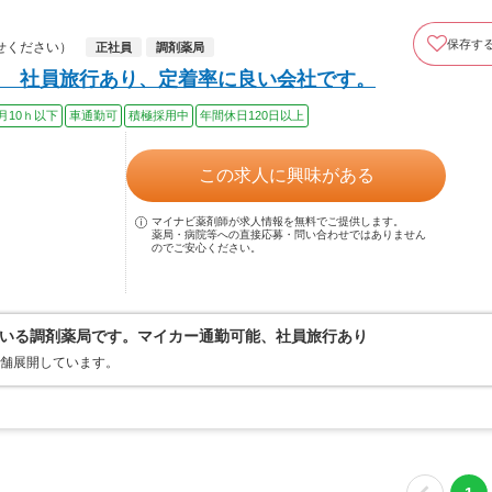
保存す
せください）
正社員
調剤薬局
】 社員旅行あり、定着率に良い会社です。
月10ｈ以下
車通勤可
積極採用中
年間休日120日以上
この求人に興味がある
マイナビ薬剤師が求人情報を無料でご提供します。
薬局・病院等への直接応募・問い合わせではありません
のでご安心ください。
いる調剤薬局です。マイカー通勤可能、社員旅行あり
店舗展開しています。