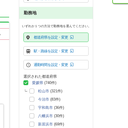
勤務地
いずれか１つの方法で勤務地を選んでください。
る
都道府県を設定・変更
駅・路線を設定・変更
通勤時間を設定・変更
選択された都道府県
愛媛県
(740件)
松山市
(321件)
今治市
(83件)
宇和島市
(36件)
八幡浜市
(30件)
新居浜市
(69件)