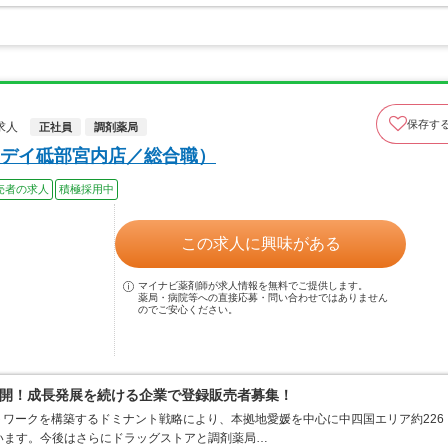
保存す
求人
正社員
調剤薬局
デイ砥部宮内店／総合職）
売者の求人
積極採用中
この求人に興味がある
マイナビ薬剤師が求人情報を無料でご提供します。
薬局・病院等への直接応募・問い合わせではありません
のでご安心ください。
開！成長発展を続ける企業で登録販売者募集！
ワークを構築するドミナント戦略により、本拠地愛媛を中心に中四国エリア約226
ています。今後はさらにドラッグストアと調剤薬局…