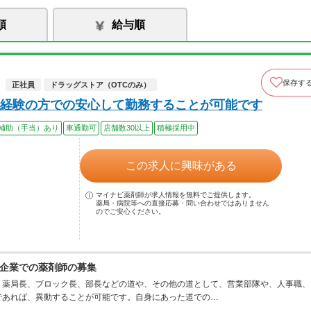
順
給与順
保存す
正社員
ドラッグストア（OTCのみ）
経験の方での安心して勤務することが可能です
補助（手当）あり
車通勤可
店舗数30以上
積極採用中
この求人に興味がある
マイナビ薬剤師が求人情報を無料でご提供します。
薬局・病院等への直接応募・問い合わせではありません
のでご安心ください。
企業での薬剤師の募集
、薬局長、ブロック長、部長などの道や、その他の道として、営業部隊や、人事職、
であれば、異動することが可能です。自身にあった道での…