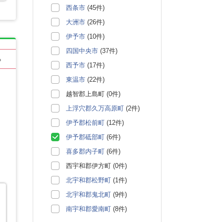
西条市
(45件)
大洲市
(26件)
伊予市
(10件)
四国中央市
(37件)
る
西予市
(17件)
東温市
(22件)
越智郡上島町 (0件)
上浮穴郡久万高原町
(2件)
伊予郡松前町
(12件)
伊予郡砥部町
(6件)
喜多郡内子町
(6件)
西宇和郡伊方町 (0件)
北宇和郡松野町
(1件)
北宇和郡鬼北町
(9件)
南宇和郡愛南町
(8件)