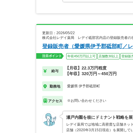
更新日：2026/05/22
株式会社レデイ薬局 レデイ砥部宮内店の登録販売者の
登録販売者（愛媛県伊予郡砥部町／レ
注目ポイント
年収450万円以上可
店舗数30以上
登録販
【月収】22.3万円程度
給与
【年収】320万円～450万円
愛媛県 伊予郡砥部町
勤務地
※お問い合わせください
アクセス
瀬戸内圏を核にドミナント戦略を展
レデイ薬局では地域に高密度な店舗ネット
店舗（2020年3月15日現在）を展開し