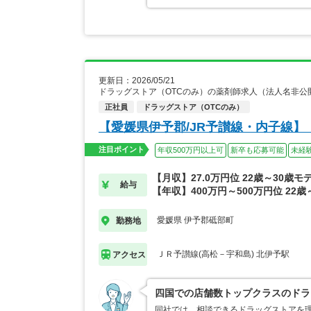
更新日：2026/05/21
ドラッグストア（OTCのみ）の薬剤師求人（法人名非公
正社員
ドラッグストア（OTCのみ）
【愛媛県伊予郡/JR予讃線・内子線
注目ポイント
年収500万円以上可
新卒も応募可能
未経
【月収】27.0万円位 22歳～30歳モ
給与
【年収】400万円～500万円位 22歳
愛媛県 伊予郡砥部町
勤務地
ＪＲ予讃線(高松－宇和島) 北伊予駅
アクセス
四国での店舗数トップクラスのドラ
同社では、相談できるドラッグストアを