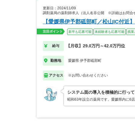
更新日：2024/11/09
調剤薬局の薬剤師求人（法人名非公開 ※詳細はお問合
【愛媛県伊予郡砥部町／松山IC付近
注目ポイント
新卒も応募可能
未経験者も応募可能
残業
【月収】29.0万円～42.0万円位
給与
愛媛県 伊予郡砥部町
勤務地
※お問い合わせください
アクセス
システム面の導入を積極的に行って
昭和63年設立の薬局です。愛媛県内に6