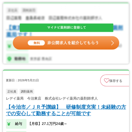
更新日：2026年5月21日
保存する
正社員
調剤薬局
レデイ薬局 今治東店 株式会社レデイ薬局の薬剤師求人
【今治市／ＪＲ予讃線】 研修制度充実！未経験の方
での安心して勤務することが可能です
給与
【月収】27.1万円24歳～