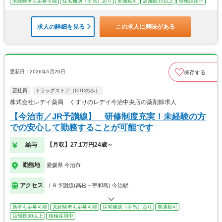
未経験者も応募可能
住宅補助（手当）あり
車通勤可
店舗数30以上
積極採用中
求人の詳細を見る
この求人に興味がある
更新日：2026年5月20日
保存する
正社員
ドラッグストア（OTCのみ）
株式会社レデイ薬局 くすりのレデイ今治中央店の薬剤師求人
【今治市／JR予讃線】 研修制度充実！未経験の方
での安心して勤務することが可能です
給与
【月収】27.1万円24歳～
勤務地
愛媛県 今治市
アクセス
ＪＲ予讃線(高松－宇和島) 今治駅
新卒も応募可能
未経験者も応募可能
住宅補助（手当）あり
車通勤可
店舗数30以上
積極採用中