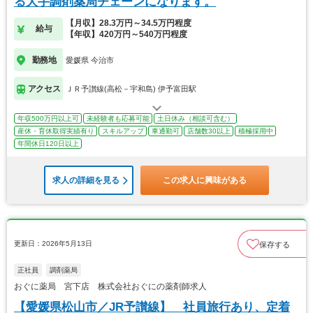
る大手調剤薬局チェーンになります。
【月収】28.3万円～34.5万円程度
給与
【年収】420万円～540万円程度
勤務地
愛媛県 今治市
アクセス
ＪＲ予讃線(高松－宇和島) 伊予富田駅
年収500万円以上可
未経験者も応募可能
土日休み（相談可含む）
産休・育休取得実績有り
スキルアップ
車通勤可
店舗数30以上
積極採用中
年間休日120日以上
求人の詳細を見る
この求人に興味がある
更新日：2026年5月13日
保存する
正社員
調剤薬局
おぐに薬局 宮下店 株式会社おぐにの薬剤師求人
【愛媛県松山市／JR予讃線】 社員旅行あり、定着