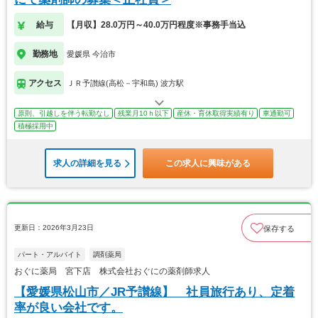
給与
【月収】28.0万円～40.0万円程度※事務手当込
勤務地
愛媛県 今治市
アクセス
ＪＲ予讃線(高松－宇和島) 波方駅
原則、引越しを伴う転勤なし
残業月10ｈ以下
産休・育休取得実績有り
車通勤可
積極採用中
求人の詳細を見る
この求人に興味がある
更新日：2026年3月23日
保存する
パート・アルバイト
調剤薬局
おぐに薬局 宮下店 株式会社おぐにの薬剤師求人
【愛媛県松山市／JR予讃線】 社員旅行あり、定着
率が良い会社です。