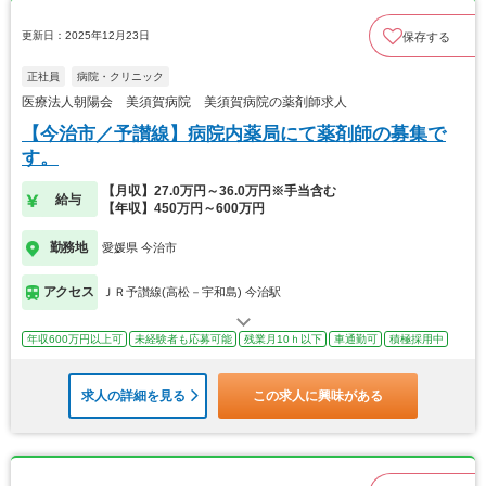
更新日：2025年12月23日
保存する
正社員
病院・クリニック
医療法人朝陽会 美須賀病院 美須賀病院の薬剤師求人
【今治市／予讃線】病院内薬局にて薬剤師の募集で
す。
【月収】27.0万円～36.0万円※手当含む
給与
【年収】450万円～600万円
勤務地
愛媛県 今治市
アクセス
ＪＲ予讃線(高松－宇和島) 今治駅
年収600万円以上可
未経験者も応募可能
残業月10ｈ以下
車通勤可
積極採用中
求人の詳細を見る
この求人に興味がある