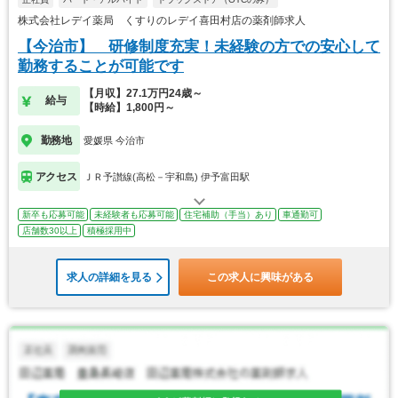
株式会社レデイ薬局 くすりのレデイ喜田村店の薬剤師求人
【今治市】 研修制度充実！未経験の方での安心して
勤務することが可能です
【月収】27.1万円24歳～
給与
【時給】1,800円～
勤務地
愛媛県 今治市
アクセス
ＪＲ予讃線(高松－宇和島) 伊予富田駅
新卒も応募可能
未経験者も応募可能
住宅補助（手当）あり
車通勤可
店舗数30以上
積極採用中
求人の詳細を見る
この求人に興味がある