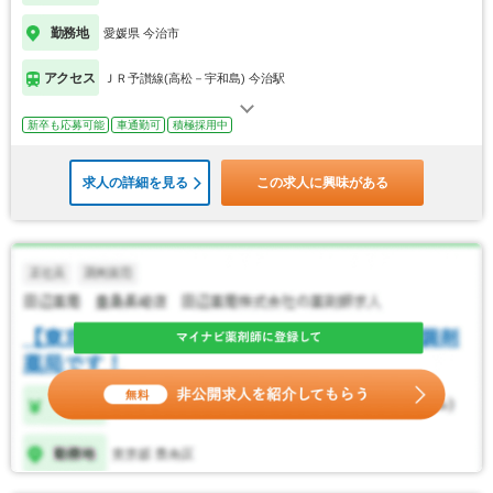
勤務地
愛媛県 今治市
アクセス
ＪＲ予讃線(高松－宇和島) 今治駅
新卒も応募可能
車通勤可
積極採用中
求人の詳細を見る
この求人に興味がある