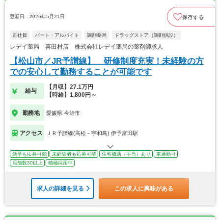
更新日：2026年5月21日
保存する
正社員
パート・アルバイト
調剤薬局
ドラッグストア（調剤併設）
レデイ薬局 喜田村店 株式会社レデイ薬局の薬剤師求人
【松山市／JR予讃線】 研修制度充実！未経験の方
での安心して勤務することが可能です
【月収】27.1万円
給与
【時給】1,800円～
勤務地
愛媛県 今治市
アクセス
ＪＲ予讃線(高松－宇和島) 伊予富田駅
新卒も応募可能
未経験者も応募可能
住宅補助（手当）あり
車通勤可
店舗数30以上
積極採用中
求人の詳細を見る
この求人に興味がある