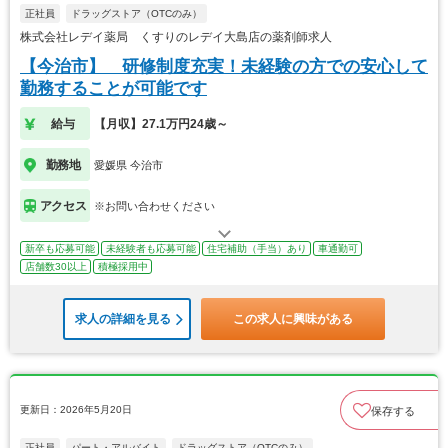
正社員
ドラッグストア（OTCのみ）
株式会社レデイ薬局 くすりのレデイ大島店の薬剤師求人
【今治市】 研修制度充実！未経験の方での安心して
勤務することが可能です
給与
【月収】27.1万円24歳～
勤務地
愛媛県 今治市
アクセス
※お問い合わせください
新卒も応募可能
未経験者も応募可能
住宅補助（手当）あり
車通勤可
店舗数30以上
積極採用中
求人の詳細を見る
この求人に興味がある
更新日：2026年5月20日
保存する
正社員
パート・アルバイト
ドラッグストア（OTCのみ）