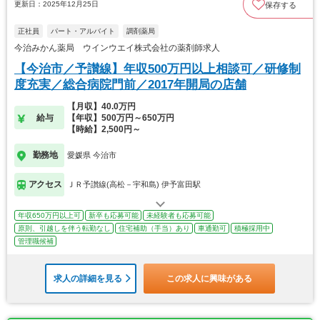
更新日：2025年12月25日
保存する
正社員
パート・アルバイト
調剤薬局
今治みかん薬局 ウインウエイ株式会社の薬剤師求人
【今治市／予讃線】年収500万円以上相談可／研修制
度充実／総合病院門前／2017年開局の店舗
【月収】40.0万円
給与
【年収】500万円～650万円
【時給】2,500円～
勤務地
愛媛県 今治市
アクセス
ＪＲ予讃線(高松－宇和島) 伊予富田駅
年収650万円以上可
新卒も応募可能
未経験者も応募可能
原則、引越しを伴う転勤なし
住宅補助（手当）あり
車通勤可
積極採用中
管理職候補
求人の詳細を見る
この求人に興味がある