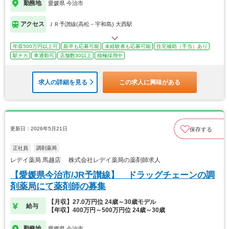
勤務地
愛媛県 今治市
アクセス
ＪＲ予讃線(高松－宇和島) 大西駅
年収500万円以上可
新卒も応募可能
未経験者も応募可能
住宅補助（手当）あり
駅チカ
車通勤可
店舗数30以上
積極採用中
求人の詳細を見る
この求人に興味がある
更新日：2026年5月21日
保存する
正社員
調剤薬局
レデイ薬局 馬越店 株式会社レデイ薬局の薬剤師求人
【愛媛県今治市/JR予讃線】 ドラッグチェーンの調
剤薬局にて薬剤師の募集
【月収】27.0万円位 24歳～30歳モデル
給与
【年収】400万円～500万円位 24歳～30歳
勤務地
愛媛県 今治市