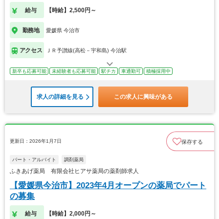
給与
【時給】2,500円～
勤務地
愛媛県 今治市
アクセス
ＪＲ予讃線(高松－宇和島) 今治駅
新卒も応募可能
未経験者も応募可能
駅チカ
車通勤可
積極採用中
求人の詳細を見る
この求人に興味がある
更新日：2026年1月7日
保存する
パート・アルバイト
調剤薬局
ふきあげ薬局 有限会社ヒアサ薬局の薬剤師求人
【愛媛県今治市】2023年4月オープンの薬局でパート
の募集
給与
【時給】2,000円～