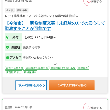
更新日：2026年5月21日
保存する
正社員
調剤薬局
レデイ薬局北高下店 株式会社レデイ薬局の薬剤師求人
【今治市】 研修制度充実！未経験の方での安心して
勤務することが可能です
給与
【月収】27.1万円24歳～
勤務地
愛媛県 今治市
アクセス
※お問い合わせください
新卒も応募可能
未経験者も応募可能
住宅補助（手当）あり
車通勤可
店舗数30以上
積極採用中
求人の詳細を見る
この求人に興味がある
更新日：2026年5月21日
保存する