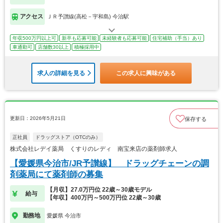
アクセス
ＪＲ予讃線(高松－宇和島) 今治駅
年収500万円以上可
新卒も応募可能
未経験者も応募可能
住宅補助（手当）あり
車通勤可
店舗数30以上
積極採用中
求人の詳細を見る
この求人に興味がある
更新日：2026年5月21日
保存する
正社員
ドラッグストア（OTCのみ）
株式会社レデイ薬局 くすりのレディ 南宝来店の薬剤師求人
【愛媛県今治市/JR予讃線】 ドラッグチェーンの調
剤薬局にて薬剤師の募集
【月収】27.0万円位 22歳～30歳モデル
給与
【年収】400万円～500万円位 22歳～30歳
勤務地
愛媛県 今治市