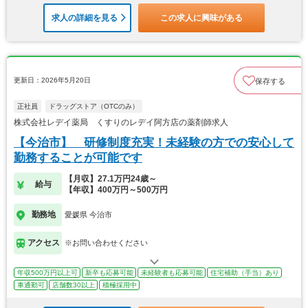
求人の詳細を見る
この求人に興味がある
更新日：2026年5月20日
保存する
正社員
ドラッグストア（OTCのみ）
株式会社レデイ薬局 くすりのレデイ阿方店の薬剤師求人
【今治市】 研修制度充実！未経験の方での安心して
勤務することが可能です
【月収】27.1万円24歳～
給与
【年収】400万円～500万円
勤務地
愛媛県 今治市
アクセス
※お問い合わせください
年収500万円以上可
新卒も応募可能
未経験者も応募可能
住宅補助（手当）あり
車通勤可
店舗数30以上
積極採用中