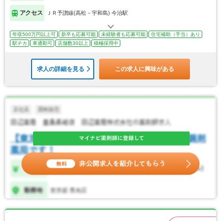
アクセス
ＪＲ予讃線(高松－宇和島) 今治駅
年収500万円以上可
新卒も応募可能
未経験者も応募可能
住宅補助（手当）あり
駅チカ
車通勤可
店舗数30以上
積極採用中
求人の詳細を見る
この求人に興味がある