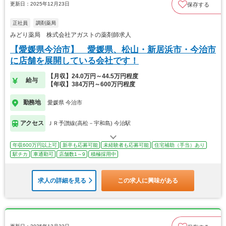
更新日：2025年12月23日
保存する
正社員
調剤薬局
みどり薬局 株式会社アガストの薬剤師求人
【愛媛県今治市】 愛媛県、松山・新居浜市・今治市
に店舗を展開している会社です！
【月収】24.0万円～44.5万円程度
給与
【年収】384万円～600万円程度
勤務地
愛媛県 今治市
アクセス
ＪＲ予讃線(高松－宇和島) 今治駅
年収600万円以上可
新卒も応募可能
未経験者も応募可能
住宅補助（手当）あり
駅チカ
車通勤可
店舗数1～9
積極採用中
求人の詳細を見る
この求人に興味がある