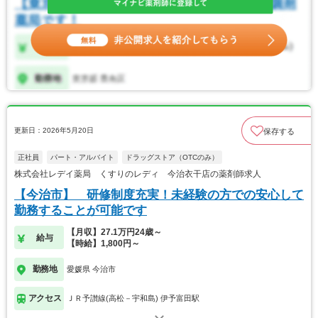
更新日：2026年5月20日
保存する
正社員
パート・アルバイト
ドラッグストア（OTCのみ）
株式会社レデイ薬局 くすりのレディ 今治衣干店の薬剤師求人
【今治市】 研修制度充実！未経験の方での安心して
勤務することが可能です
【月収】27.1万円24歳～
給与
【時給】1,800円～
勤務地
愛媛県 今治市
アクセス
ＪＲ予讃線(高松－宇和島) 伊予富田駅