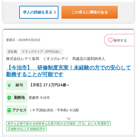
求人の詳細を見る
この求人に興味がある
更新日：2026年5月20日
保存する
正社員
ドラッグストア（OTCのみ）
株式会社レデイ薬局 くすりのレデイ 馬越店の薬剤師求人
【今治市】 研修制度充実！未経験の方での安心して
勤務することが可能です
給与
【月収】27.1万円24歳～
勤務地
愛媛県 今治市
アクセス
ＪＲ予讃線(高松－宇和島) 今治駅
新卒も応募可能
未経験者も応募可能
住宅補助（手当）あり
車通勤可
店舗数30以上
積極採用中