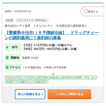
更新日：2026年5月21日
保存する
正社員
ドラッグストア（OTCのみ）
株式会社レデイ薬局 くすりのレディ 今治国分店の薬剤師求人
【愛媛県今治市/ＪＲ予讃線沿線】 ドラッグチェー
ンの調剤薬局にて薬剤師の募集
【月収】27.0万円位 22歳～30歳モデル
給与
【年収】400万円～500万円位 22歳～30歳
勤務地
愛媛県 今治市
アクセス
ＪＲ予讃線(高松－宇和島) 伊予桜井駅
年収500万円以上可
新卒も応募可能
未経験者も応募可能
住宅補助（手当）あり
車通勤可
店舗数30以上
積極採用中
求人の詳細を見る
この求人に興味がある