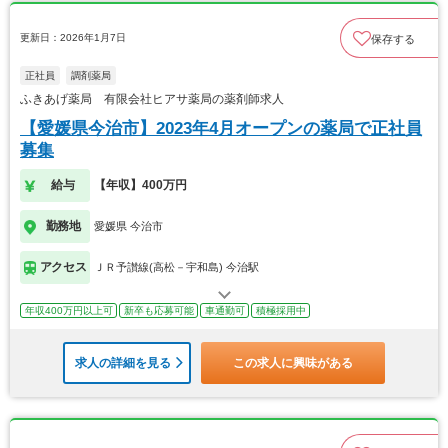
更新日：2026年1月7日
保存する
正社員
調剤薬局
ふきあげ薬局 有限会社ヒアサ薬局の薬剤師求人
【愛媛県今治市】2023年4月オープンの薬局で正社員
募集
給与
【年収】400万円
勤務地
愛媛県 今治市
アクセス
ＪＲ予讃線(高松－宇和島) 今治駅
年収400万円以上可
新卒も応募可能
車通勤可
積極採用中
求人の詳細を見る
この求人に興味がある