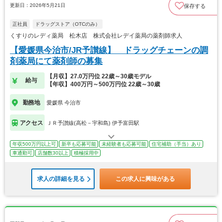
更新日：2026年5月21日
保存する
正社員
ドラッグストア（OTCのみ）
くすりのレディ薬局 松木店 株式会社レデイ薬局の薬剤師求人
【愛媛県今治市/JR予讃線】 ドラッグチェーンの調
剤薬局にて薬剤師の募集
【月収】27.0万円位 22歳～30歳モデル
給与
【年収】400万円～500万円位 22歳～30歳
勤務地
愛媛県 今治市
アクセス
ＪＲ予讃線(高松－宇和島) 伊予富田駅
年収500万円以上可
新卒も応募可能
未経験者も応募可能
住宅補助（手当）あり
車通勤可
店舗数30以上
積極採用中
求人の詳細を見る
この求人に興味がある