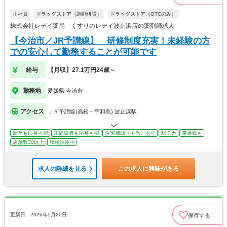
正社員
ドラッグストア（調剤併設）
ドラッグストア（OTCのみ）
株式会社レデイ薬局 くすりのレデイ波止浜店の薬剤師求人
【今治市／JR予讃線】 研修制度充実！未経験の方
での安心して勤務することが可能です
給与
【月収】27.1万円24歳～
勤務地
愛媛県 今治市
アクセス
ＪＲ予讃線(高松－宇和島) 波止浜駅
新卒も応募可能
未経験者も応募可能
住宅補助（手当）あり
駅チカ
車通勤可
店舗数30以上
積極採用中
求人の詳細を見る
この求人に興味がある
更新日：2026年5月20日
保存する