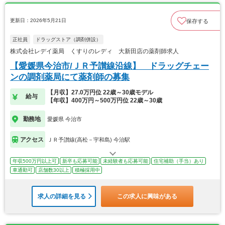
更新日：2026年5月21日
保存する
正社員
ドラッグストア（調剤併設）
株式会社レデイ薬局 くすりのレディ 大新田店の薬剤師求人
【愛媛県今治市/ＪＲ予讃線沿線】 ドラッグチェー
ンの調剤薬局にて薬剤師の募集
【月収】27.0万円位 22歳～30歳モデル
給与
【年収】400万円～500万円位 22歳～30歳
勤務地
愛媛県 今治市
アクセス
ＪＲ予讃線(高松－宇和島) 今治駅
年収500万円以上可
新卒も応募可能
未経験者も応募可能
住宅補助（手当）あり
車通勤可
店舗数30以上
積極採用中
求人の詳細を見る
この求人に興味がある