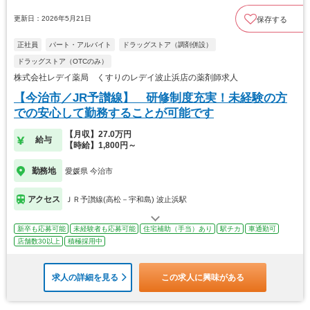
更新日：2026年5月21日
保存する
正社員
パート・アルバイト
ドラッグストア（調剤併設）
ドラッグストア（OTCのみ）
株式会社レデイ薬局 くすりのレデイ波止浜店の薬剤師求人
【今治市／JR予讃線】 研修制度充実！未経験の方
での安心して勤務することが可能です
【月収】27.0万円
給与
【時給】1,800円～
勤務地
愛媛県 今治市
アクセス
ＪＲ予讃線(高松－宇和島) 波止浜駅
新卒も応募可能
未経験者も応募可能
住宅補助（手当）あり
駅チカ
車通勤可
店舗数30以上
積極採用中
求人の詳細を見る
この求人に興味がある