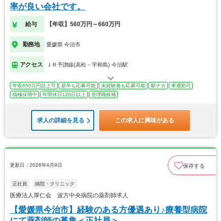
率が良い会社です。
給与
【年収】560万円～660万円
勤務地
愛媛県 今治市
アクセス
ＪＲ予讃線(高松－宇和島) 今治駅
年収650万円以上可
新卒も応募可能
未経験者も応募可能
駅チカ
車通勤可
積極採用中
年間休日120日以上
管理職候補
求人の詳細を見る
この求人に興味がある
更新日：2026年4月9日
保存する
正社員
病院・クリニック
医療法人厚仁会 波方中央病院の薬剤師求人
【愛媛県今治市】経験のある方優遇あり♪療養型病院
にて薬剤師の募集＜正社員＞