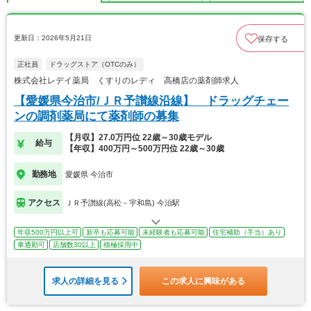
更新日：2026年5月21日
保存する
正社員
ドラッグストア（OTCのみ）
株式会社レデイ薬局 くすりのレディ 高橋店の薬剤師求人
【愛媛県今治市/ＪＲ予讃線沿線】 ドラッグチェー
ンの調剤薬局にて薬剤師の募集
【月収】27.0万円位 22歳～30歳モデル
給与
【年収】400万円～500万円位 22歳～30歳
勤務地
愛媛県 今治市
アクセス
ＪＲ予讃線(高松－宇和島) 今治駅
年収500万円以上可
新卒も応募可能
未経験者も応募可能
住宅補助（手当）あり
車通勤可
店舗数30以上
積極採用中
求人の詳細を見る
この求人に興味がある