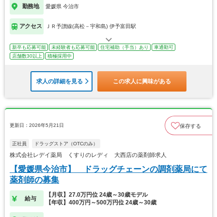
勤務地
愛媛県 今治市
アクセス
ＪＲ予讃線(高松－宇和島) 伊予富田駅
新卒も応募可能
未経験者も応募可能
住宅補助（手当）あり
車通勤可
店舗数30以上
積極採用中
求人の詳細を見る
この求人に興味がある
更新日：2026年5月21日
保存する
正社員
ドラッグストア（OTCのみ）
株式会社レデイ薬局 くすりのレディ 大西店の薬剤師求人
【愛媛県今治市】 ドラッグチェーンの調剤薬局にて
薬剤師の募集
【月収】27.0万円位 24歳～30歳モデル
給与
【年収】400万円～500万円位 24歳～30歳