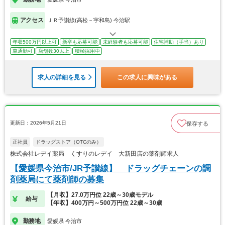
アクセス
ＪＲ予讃線(高松－宇和島) 今治駅
年収500万円以上可
新卒も応募可能
未経験者も応募可能
住宅補助（手当）あり
車通勤可
店舗数30以上
積極採用中
求人の詳細を見る
この求人に興味がある
更新日：2026年5月21日
保存する
正社員
ドラッグストア（OTCのみ）
株式会社レデイ薬局 くすりのレデイ 大新田店の薬剤師求人
【愛媛県今治市/JR予讃線】 ドラッグチェーンの調
剤薬局にて薬剤師の募集
【月収】27.0万円位 22歳～30歳モデル
給与
【年収】400万円～500万円位 22歳～30歳
勤務地
愛媛県 今治市