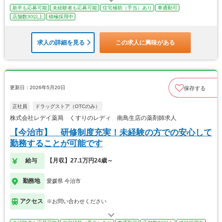
新卒も応募可能
未経験者も応募可能
住宅補助（手当）あり
車通勤可
店舗数30以上
積極採用中
求人の詳細を見る
この求人に興味がある
更新日：2026年5月20日
保存する
正社員
ドラッグストア（OTCのみ）
株式会社レデイ薬局 くすりのレディ 南鳥生店の薬剤師求人
【今治市】 研修制度充実！未経験の方での安心して
勤務することが可能です
給与
【月収】27.1万円24歳～
勤務地
愛媛県 今治市
アクセス
※お問い合わせください