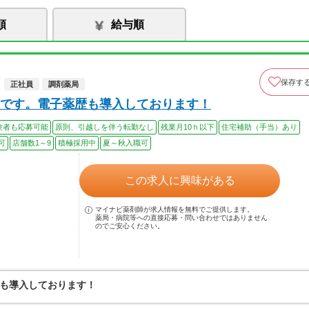
順
給与順
保存す
正社員
調剤薬局
です。電子薬歴も導入しております！
験者も応募可能
原則、引越しを伴う転勤なし
残業月10ｈ以下
住宅補助（手当）あり
可
店舗数1～9
積極採用中
夏～秋入職可
この求人に興味がある
マイナビ薬剤師が求人情報を無料でご提供します。
薬局・病院等への直接応募・問い合わせではありません
のでご安心ください。
も導入しております！