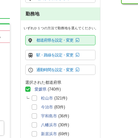
勤務地
いずれか１つの方法で勤務地を選んでください。
る
都道府県を設定・変更
駅・路線を設定・変更
通勤時間を設定・変更
選択された都道府県
愛媛県
(740件)
松山市
(321件)
今治市
(83件)
宇和島市
(36件)
八幡浜市
(30件)
新居浜市
(69件)