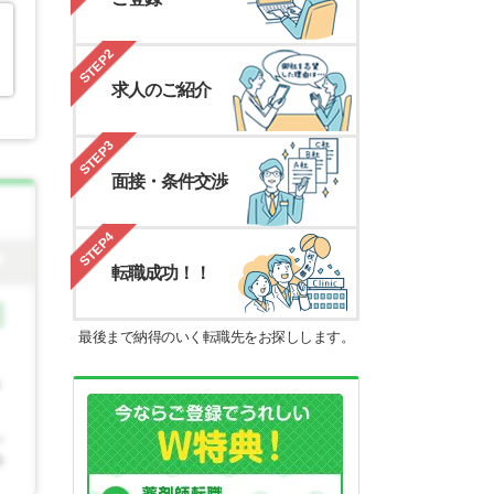
STEP2
求人のご紹介
STEP3
面接・条件交渉
STEP4
転職成功！！
最後まで納得のいく転職先をお探しします。