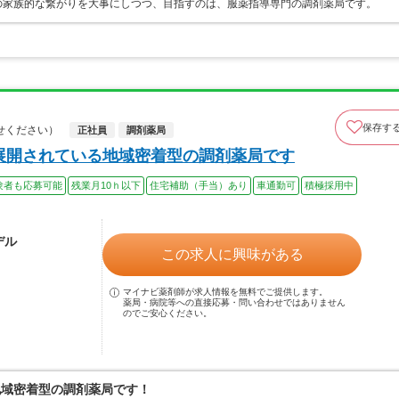
の家族的な繋がりを大事にしつつ、目指すのは、服薬指導専門の調剤薬局です。
保存す
せください）
正社員
調剤薬局
舗展開されている地域密着型の調剤薬局です
験者も応募可能
残業月10ｈ以下
住宅補助（手当）あり
車通勤可
積極採用中
デル
この求人に興味がある
マイナビ薬剤師が求人情報を無料でご提供します。
薬局・病院等への直接応募・問い合わせではありません
のでご安心ください。
地域密着型の調剤薬局です！