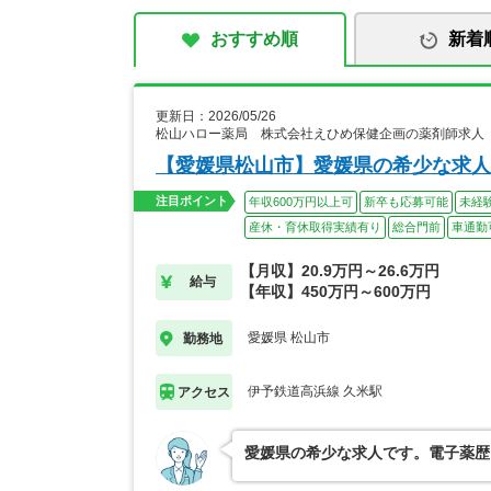
おすすめ順
新着
更新日：2026/05/26
松山ハロー薬局 株式会社えひめ保健企画の薬剤師求人
【愛媛県松山市】愛媛県の希少な求人
注目ポイント
年収600万円以上可
新卒も応募可能
未経
産休・育休取得実績有り
総合門前
車通勤
【月収】20.9万円～26.6万円
給与
【年収】450万円～600万円
愛媛県 松山市
勤務地
伊予鉄道高浜線 久米駅
アクセス
愛媛県の希少な求人です。電子薬歴