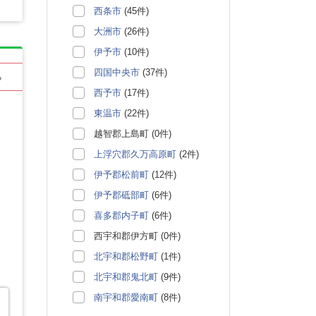
西条市
(45件)
大洲市
(26件)
伊予市
(10件)
四国中央市
(37件)
る
西予市
(17件)
東温市
(22件)
越智郡上島町 (0件)
上浮穴郡久万高原町
(2件)
伊予郡松前町
(12件)
伊予郡砥部町
(6件)
喜多郡内子町
(6件)
西宇和郡伊方町 (0件)
北宇和郡松野町
(1件)
北宇和郡鬼北町
(9件)
南宇和郡愛南町
(8件)