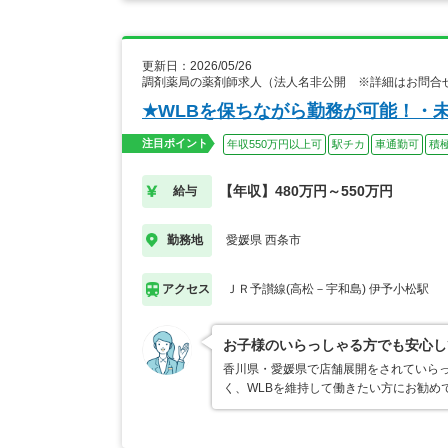
更新日：2026/05/26
調剤薬局の薬剤師求人（法人名非公開 ※詳細はお問合
★WLBを保ちながら勤務が可能！・
注目ポイント
年収550万円以上可
駅チカ
車通勤可
積
【年収】480万円～550万円
給与
愛媛県 西条市
勤務地
ＪＲ予讃線(高松－宇和島) 伊予小松駅
アクセス
お子様のいらっしゃる方でも安心し
香川県・愛媛県で店舗展開をされていらっ
く、WLBを維持して働きたい方にお勧め