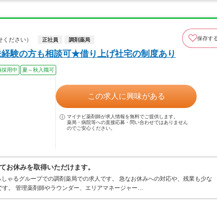
保存す
せください）
正社員
調剤薬局
未経験の方も相談可★借り上げ社宅の制度あり
極採用中
夏～秋入職可
この求人に興味がある
マイナビ薬剤師が求人情報を無料でご提供します。
薬局・病院等への直接応募・問い合わせではありません
のでご安心ください。
てお休みを取得いただけます。
しゃるグループでの調剤薬局での求人です。 急なお休みへの対応や、残業も少な
です。 管理薬剤師やラウンダー、エリアマネージャー…