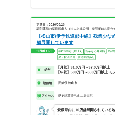
更新日：2026/05/26
調剤薬局の薬剤師求人（法人名非公開 ※詳細はお問合
【松山市/伊予鉄道郡中線】残業少なめ
舗展開しています
注目ポイント
年収600万円以上可
新卒も応募可能
未経
夏～秋入職可
在宅業務あり
【月収】31.0万円～37.0万円以上
給与
【年収】500万円～600万円以上 モ
愛媛県 松山市
勤務地
伊予鉄道郡中線 土居田駅
アクセス
愛媛県内に10店舗展開されている