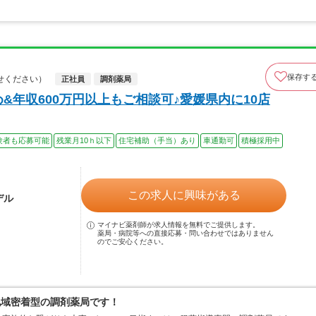
保存す
せください）
正社員
調剤薬局
&年収600万円以上もご相談可♪愛媛県内に10店
験者も応募可能
残業月10ｈ以下
住宅補助（手当）あり
車通勤可
積極採用中
この求人に興味がある
デル
マイナビ薬剤師が求人情報を無料でご提供します。
薬局・病院等への直接応募・問い合わせではありません
のでご安心ください。
地域密着型の調剤薬局です！