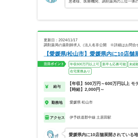
患者様、医療機関、調剤薬局の三位一体
更新日：2024/11/17
調剤薬局の薬剤師求人（法人名非公開 ※詳細はお問合
【愛媛県/松山市】愛媛県内に10店
注目ポイント
年収600万円以上可
新卒も応募可能
未経
在宅業務あり
【年収】500万円～600万円以上 モ
給与
【時給】2,000円～
愛媛県 松山市
勤務地
伊予鉄道郡中線 土居田駅
アクセス
愛媛県内に10店舗展開されている