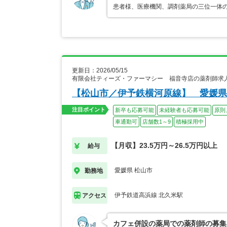
患者様、医療機関、調剤薬局の三位一体
更新日：2026/05/15
有限会社ティーズ・ファーマシー 福音寺店の薬剤師求
【松山市／伊予鉄横河原線】 愛媛県
注目ポイント
新卒も応募可能
未経験者も応募可能
原則
車通勤可
店舗数1～9
積極採用中
【月収】23.5万円～26.5万円以上
給与
愛媛県 松山市
勤務地
伊予鉄道高浜線 北久米駅
アクセス
カフェ併設の薬局での薬剤師の募集