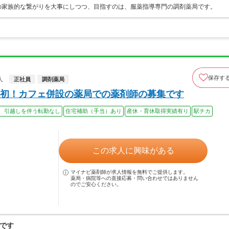
の家族的な繋がりを大事にしつつ、目指すのは、服薬指導専門の調剤薬局です。
保存す
人
正社員
調剤薬局
初！カフェ併設の薬局での薬剤師の募集です
、引越しを伴う転勤なし
住宅補助（手当）あり
産休・育休取得実績有り
駅チカ
この求人に興味がある
マイナビ薬剤師が求人情報を無料でご提供します。
薬局・病院等への直接応募・問い合わせではありません
のでご安心ください。
です