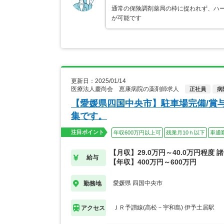
通常の保険調剤薬局の枠に捉われず、ハ
が可能です
更新日：2025/01/14
医療法人慶尚会 恵康病院の薬剤師求人
正社員
病
【愛媛県四国中央市】駐車場完備/賞与
集です。
注目ポイント
年収600万円以上可
残業月10ｈ以下
車通
【月収】29.0万円～40.0万円程度 
給与
【年収】400万円～600万円
愛媛県 四国中央市
勤務地
ＪＲ予讃線(高松－宇和島) 伊予土居駅
アクセス