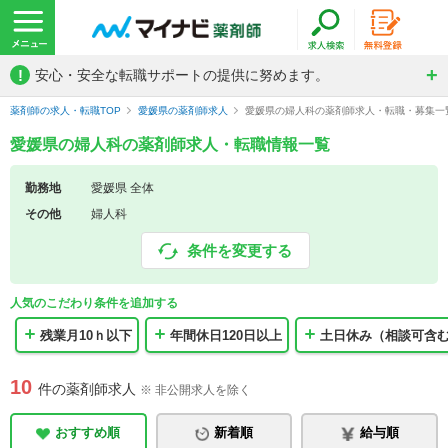
!
安心・安全な転職サポートの提供に努めます。
薬剤師の求人・転職TOP
愛媛県の薬剤師求人
愛媛県の婦人科の薬剤師求人・転職・募集一
愛媛県の婦人科の薬剤師求人・転職情報一覧
勤務地
愛媛県 全体
その他
婦人科
条件を変更する
人気のこだわり条件を追加する
残業月10ｈ以下
年間休日120日以上
土日休み（相談可含
10
件の薬剤師求人
※ 非公開求人を除く
おすすめ順
新着順
給与順