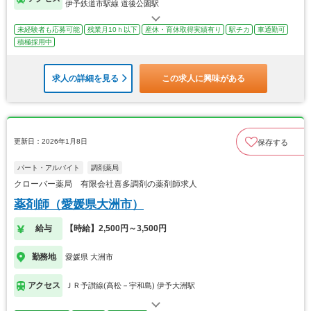
伊予鉄道市駅線 道後公園駅
未経験者も応募可能
残業月10ｈ以下
産休・育休取得実績有り
駅チカ
車通勤可
積極採用中
求人の詳細を見る
この求人に興味がある
更新日：2026年1月8日
保存する
パート・アルバイト
調剤薬局
クローバー薬局 有限会社喜多調剤の薬剤師求人
薬剤師（愛媛県大洲市）
給与
【時給】2,500円～3,500円
勤務地
愛媛県 大洲市
アクセス
ＪＲ予讃線(高松－宇和島) 伊予大洲駅