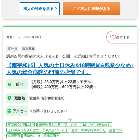
求人の詳細を見る
この求人に興味がある
更新日：2026年5月19日
保存する
正社員
調剤薬局
調剤薬局の薬剤師求人（法人名非公開 ※詳細はお問合せください）
【南宇和郡】人気の土日休み&18時閉局&残業少なめ♪
人気の総合病院の門前の店舗です。
【月収】28.0万円以上 22歳～モデル
給与
【年収】400万円～600万円以上 22歳～
勤務地
愛媛県 南宇和郡愛南町
アクセス
※お問い合わせください
年収600万円以上可
未経験者も応募可能
原則、引越しを伴う転勤なし
土日休み（相談可含む）
残業月10ｈ以下
産休・育休取得実績有り
総合門前
車通勤可
店舗数1～9
積極採用中