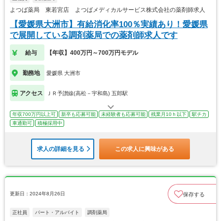
よつば薬局 東若宮店 よつばメディカルサービス株式会社の薬剤師求人
【愛媛県大洲市】有給消化率100％実績あり！愛媛県
で展開している調剤薬局での薬剤師求人です
給与
【年収】400万円～700万円モデル
勤務地
愛媛県 大洲市
アクセス
ＪＲ予讃線(高松－宇和島) 五郎駅
年収700万円以上可
新卒も応募可能
未経験者も応募可能
残業月10ｈ以下
駅チカ
車通勤可
積極採用中
求人の詳細を見る
この求人に興味がある
更新日：2024年8月26日
保存する
正社員
パート・アルバイト
調剤薬局