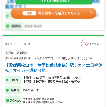
更新日：2026年1月7日
保存する
正社員
調剤薬局
調剤薬局の薬剤師求人（法人名非公開 ※詳細はお問合せください）
【愛媛県松山市／伊予鉄道城南線】駅チカ／土日祝休
み／マイカー通勤可能
【月収】31.0万円～46.0万円位 30歳～モデル
給与
【年収】380万円～550万円位 30歳～モデル
勤務地
愛媛県 松山市
伊予鉄道本町線 警察署前駅
アクセス
伊予鉄道環状線 警察署前駅…ほか