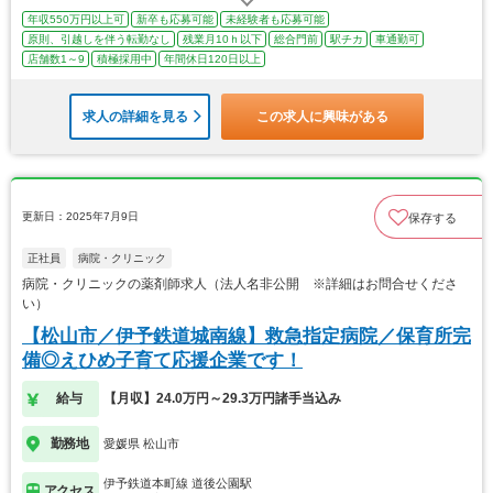
年収550万円以上可
新卒も応募可能
未経験者も応募可能
原則、引越しを伴う転勤なし
残業月10ｈ以下
総合門前
駅チカ
車通勤可
店舗数1～9
積極採用中
年間休日120日以上
求人の詳細を見る
この求人に興味がある
更新日：2025年7月9日
保存する
正社員
病院・クリニック
病院・クリニックの薬剤師求人（法人名非公開 ※詳細はお問合せくださ
い）
【松山市／伊予鉄道城南線】救急指定病院／保育所完
備◎えひめ子育て応援企業です！
給与
【月収】24.0万円～29.3万円諸手当込み
勤務地
愛媛県 松山市
伊予鉄道本町線 道後公園駅
アクセス