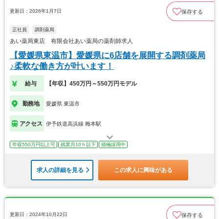
更新日：2026年1月7日
保存する
正社員
調剤薬局
あい薬局東店 有限会社あい薬局の薬剤師求人
【愛媛県東温市】愛媛県に6店舗を展開する調剤薬局
♪柔軟な働き方が叶います！
給与
【年収】450万円～550万円モデル
勤務地
愛媛県 東温市
アクセス
伊予鉄道高浜線 梅本駅
年収550万円以上可
残業月10ｈ以下
積極採用中
求人の詳細を見る
この求人に興味がある
更新日：2024年10月22日
保存する