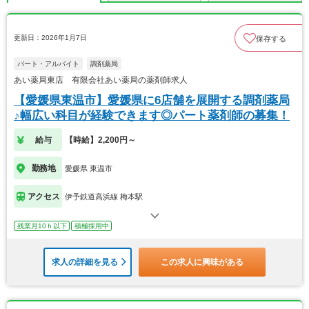
更新日：2026年1月7日
保存する
パート・アルバイト
調剤薬局
あい薬局東店 有限会社あい薬局の薬剤師求人
【愛媛県東温市】愛媛県に6店舗を展開する調剤薬局
♪幅広い科目が経験できます◎パート薬剤師の募集！
給与
【時給】2,200円～
勤務地
愛媛県 東温市
アクセス
伊予鉄道高浜線 梅本駅
残業月10ｈ以下
積極採用中
求人の詳細を見る
この求人に興味がある