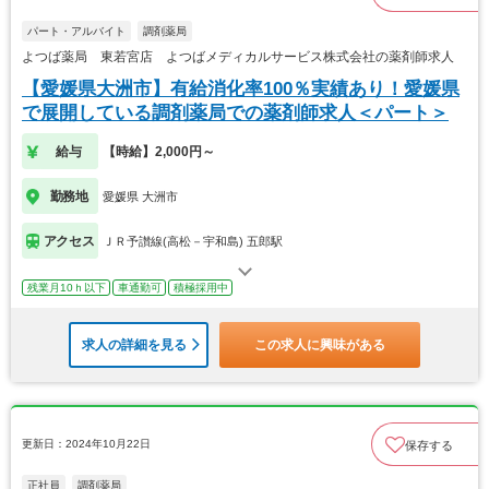
パート・アルバイト
調剤薬局
よつば薬局 東若宮店 よつばメディカルサービス株式会社の薬剤師求人
【愛媛県大洲市】有給消化率100％実績あり！愛媛県
で展開している調剤薬局での薬剤師求人＜パート＞
給与
【時給】2,000円～
勤務地
愛媛県 大洲市
アクセス
ＪＲ予讃線(高松－宇和島) 五郎駅
残業月10ｈ以下
車通勤可
積極採用中
求人の詳細を見る
この求人に興味がある
更新日：2024年10月22日
保存する
正社員
調剤薬局