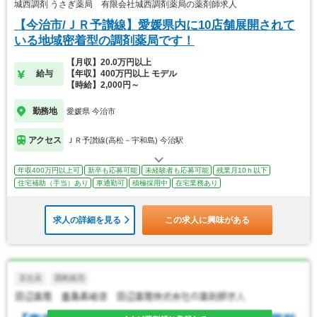
城西調剤 うさぎ薬局 有限会社城西調剤薬局の薬剤師求人
【今治市/ＪＲ予讃線】愛媛県内に10店舗展開されて
いる地域密着型の調剤薬局です！
【月収】20.0万円以上
給与
【年収】400万円以上 モデル
【時給】2,000円～
勤務地
愛媛県 今治市
アクセス
ＪＲ予讃線(高松－宇和島) 今治駅
年収400万円以上可
新卒も応募可能
未経験者も応募可能
残業月10ｈ以下
住宅補助（手当）あり
車通勤可
積極採用中
在宅業務あり
求人の詳細を見る
この求人に興味がある