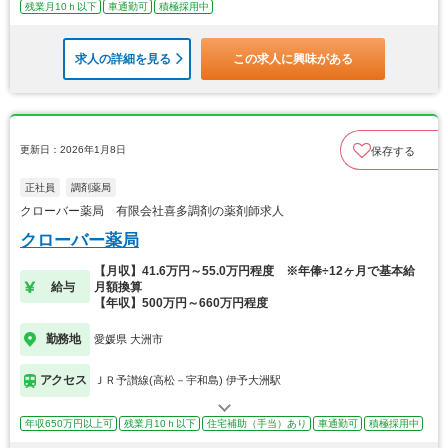
残業月10ｈ以下
車通勤可
積極採用中
求人の詳細を見る
この求人に興味がある
更新日：2026年1月8日
保存する
正社員
調剤薬局
クローバー薬局 有限会社喜多調剤の薬剤師求人
クローバー薬局
【月収】41.6万円～55.0万円程度 ※年俸÷12ヶ月で基本給
給与
月額換算
【年収】500万円～660万円程度
勤務地
愛媛県 大洲市
アクセス
ＪＲ予讃線(高松－宇和島) 伊予大洲駅
年収650万円以上可
残業月10ｈ以下
住宅補助（手当）あり
車通勤可
積極採用中