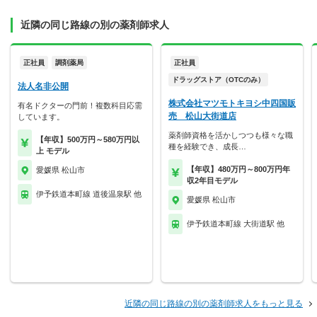
近隣の同じ路線の別の薬剤師求人
正社員
調剤薬局
正社員
ドラッグストア（OTCのみ）
法人名非公開
株式会社マツモトキヨシ中四国販
有名ドクターの門前！複数科目応需
売 松山大街道店
しています。
薬剤師資格を活かしつつも様々な職
【年収】500万円～580万円以
種を経験でき、成長…
上 モデル
【年収】480万円～800万円年
愛媛県 松山市
収2年目モデル
伊予鉄道本町線 道後温泉駅 他
愛媛県 松山市
伊予鉄道本町線 大街道駅 他
近隣の同じ路線の別の薬剤師求人をもっと見る