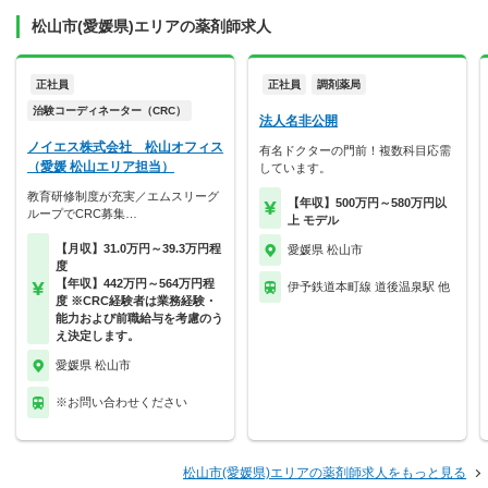
松山市(愛媛県)エリアの薬剤師求人
正社員
正社員
調剤薬局
治験コーディネーター（CRC）
法人名非公開
ノイエス株式会社 松山オフィス
有名ドクターの門前！複数科目応需
（愛媛 松山エリア担当）
しています。
教育研修制度が充実／エムスリーグ
【年収】500万円～580万円以
ループでCRC募集…
上 モデル
【月収】31.0万円～39.3万円程
愛媛県 松山市
度
【年収】442万円～564万円程
伊予鉄道本町線 道後温泉駅 他
度 ※CRC経験者は業務経験・
能力および前職給与を考慮のう
え決定します。
愛媛県 松山市
※お問い合わせください
松山市(愛媛県)エリアの薬剤師求人をもっと見る