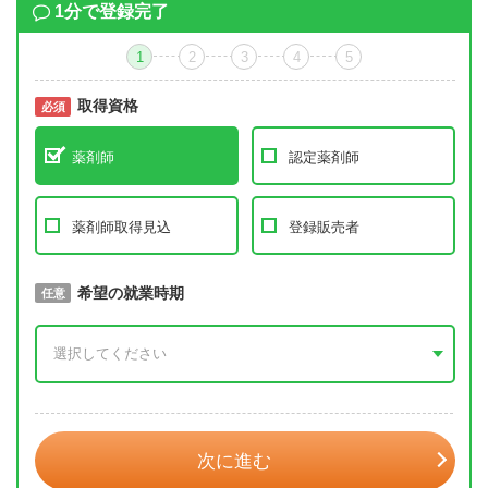
1分で登録完了
1
2
3
4
5
取得資格
必須
必須
薬剤師
認定薬剤師
薬剤師取得見込
登録販売者
取得予定年
希望の就業時期
必須
任意
年 3月
次に進む