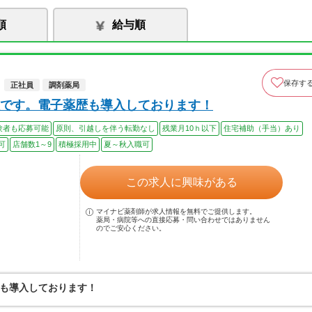
順
給与順
保存す
正社員
調剤薬局
です。電子薬歴も導入しております！
験者も応募可能
原則、引越しを伴う転勤なし
残業月10ｈ以下
住宅補助（手当）あり
可
店舗数1～9
積極採用中
夏～秋入職可
この求人に興味がある
マイナビ薬剤師が求人情報を無料でご提供します。
薬局・病院等への直接応募・問い合わせではありません
のでご安心ください。
も導入しております！