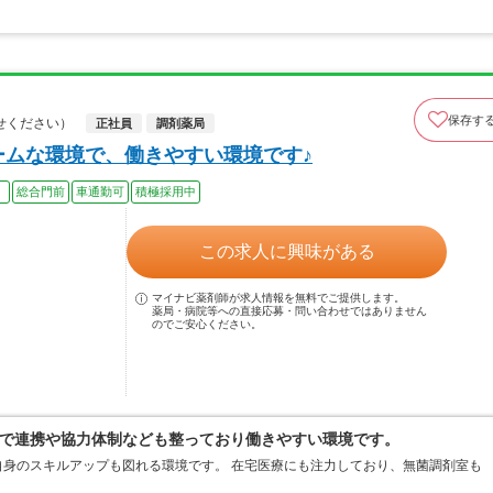
保存す
せください）
正社員
調剤薬局
ームな環境で、働きやすい環境です♪
）
総合門前
車通勤可
積極採用中
この求人に興味がある
マイナビ薬剤師が求人情報を無料でご提供します。
薬局・病院等への直接応募・問い合わせではありません
のでご安心ください。
で連携や協力体制なども整っており働きやすい環境です。
身のスキルアップも図れる環境です。 在宅医療にも注力しており、無菌調剤室も