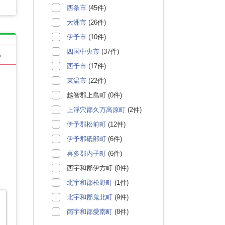
西条市
(45件)
大洲市
(26件)
伊予市
(10件)
四国中央市
(37件)
る
西予市
(17件)
東温市
(22件)
越智郡上島町 (0件)
上浮穴郡久万高原町
(2件)
伊予郡松前町
(12件)
伊予郡砥部町
(6件)
喜多郡内子町
(6件)
西宇和郡伊方町 (0件)
北宇和郡松野町
(1件)
北宇和郡鬼北町
(9件)
南宇和郡愛南町
(8件)