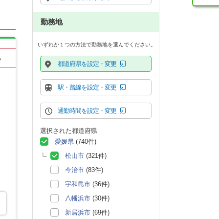
勤務地
いずれか１つの方法で勤務地を選んでください。
る
都道府県を設定・変更
駅・路線を設定・変更
通勤時間を設定・変更
選択された都道府県
愛媛県
(740件)
松山市
(321件)
今治市
(83件)
宇和島市
(36件)
八幡浜市
(30件)
新居浜市
(69件)