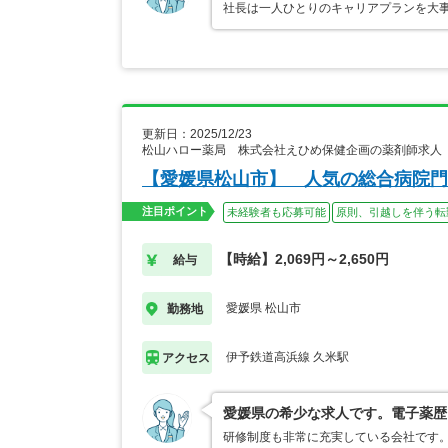
社長は一人ひとりのキャリアプランを大
更新日：2025/12/23
松山ハロー薬局 株式会社えひめ保健企画の薬剤師求人
【愛媛県松山市】 人気の総合病院門
注目ポイント
未経験者も応募可能
原則、引越しを伴う転
【時給】2,069円～2,650円
給与
愛媛県 松山市
勤務地
伊予鉄道高浜線 久米駅
アクセス
愛媛県の希少な求人です。電子薬歴
研修制度も非常に充実している会社です