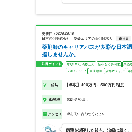
更新日：2026/06/18
日本調剤株式会社 愛媛エリアの薬剤師求人
正社員
薬剤師のキャリアパスが多彩な日本調
指しませんか。
注目ポイント
年収500万円以上可
新卒も応募可能
未経
スキルアップ
車通勤可
店舗数30以上
年
【年収】400万円～500万円程度
給与
愛媛県 松山市
勤務地
※お問い合わせください
アクセス
病院を退院した後も、治療は続く。