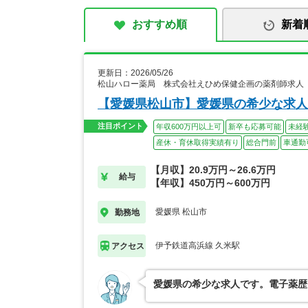
おすすめ順
新着
更新日：2026/05/26
松山ハロー薬局 株式会社えひめ保健企画の薬剤師求人
【愛媛県松山市】愛媛県の希少な求人
注目ポイント
年収600万円以上可
新卒も応募可能
未経
産休・育休取得実績有り
総合門前
車通勤
【月収】20.9万円～26.6万円
給与
【年収】450万円～600万円
愛媛県 松山市
勤務地
伊予鉄道高浜線 久米駅
アクセス
愛媛県の希少な求人です。電子薬歴