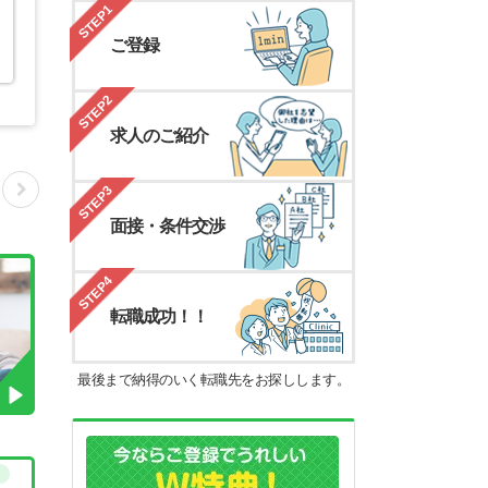
STEP1
ご登録
STEP2
求人のご紹介
STEP3
面接・条件交渉
STEP4
転職成功！！
最後まで納得のいく転職先をお探しします。