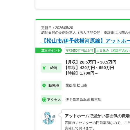
更新日：2026/05/20
調剤薬局の薬剤師求人（法人名非公開 ※詳細はお問合
【松山市/伊予鉄横河原線】アットホ
注目ポイント
年収650万円以上可
土日休み（相談可含む
【月収】28.5万円～38.5万円
【年収】420万円～650万円
給与
【時給】1,700円～
愛媛県 松山市
勤務地
伊予鉄道高浜線 梅本駅
アクセス
アットホームで温かい雰囲気の職場
四国ガンセンターの門前薬局なので、ご自
完備しております。