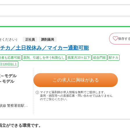
保存す
せください）
正社員
調剤薬局
チカ／土日祝休み／マイカー通勤可能
験者も応募可能
原則、引越しを伴う転勤なし
残業月10ｈ以下
総合門前
駅チカ
日120日以上
0歳～モデル
この求人に興味がある
歳～モデル
マイナビ薬剤師が求人情報を無料でご提供します。
薬局・病院等への直接応募・問い合わせではありません
のでご安心ください。
状線 警察署前駅…
両立ができる環境です。