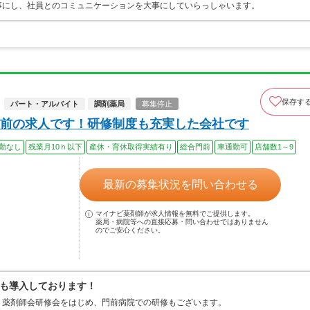
事にし、社員とのコミュニケーションを大事にしていらっしゃいます。
保存す
パート・アルバイト
調剤薬局
募集停止
前の求人です！研修制度も充実した会社です
勤なし
残業月10ｈ以下
産休・育休取得実績有り
総合門前
車通勤可
店舗数1～9
最新の募集状況を問い合わせる
マイナビ薬剤師が求人情報を無料でご提供します。
薬局・病院等への直接応募・問い合わせではありません
のでご安心ください。
も導入しております！
。薬剤師会研修会をはじめ、門前病院での研修もございます。