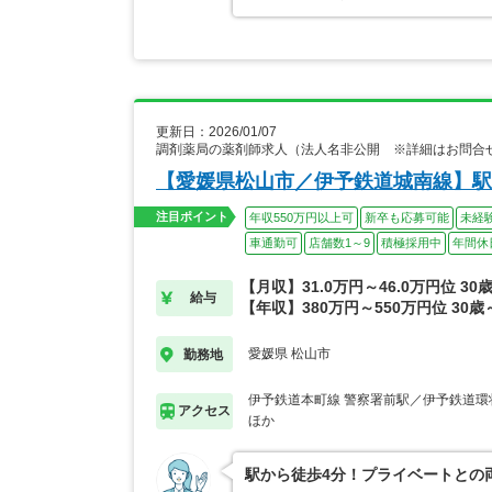
更新日：2026/01/07
調剤薬局の薬剤師求人（法人名非公開 ※詳細はお問合
【愛媛県松山市／伊予鉄道城南線】駅
注目ポイント
年収550万円以上可
新卒も応募可能
未経
車通勤可
店舗数1～9
積極採用中
年間休
【月収】31.0万円～46.0万円位 3
給与
【年収】380万円～550万円位 30
愛媛県 松山市
勤務地
伊予鉄道本町線 警察署前駅／伊予鉄道環
アクセス
ほか
駅から徒歩4分！プライベートとの