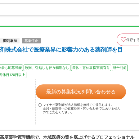
保存す
調剤薬局
募集停止
剤株式会社で医療業界に影響力のある薬剤師を目
験者も応募可能
原則、引越しを伴う転勤なし
産休・育休取得実績有り
総合門前
間休日120日以上
最新の募集状況を問い合わせる
マイナビ薬剤師が求人情報を無料でご提供します。
薬局・病院等への直接応募・問い合わせではありません
のでご安心ください。
高度薬学管理機能で、地域医療の質を底上げするプロフェッショナル