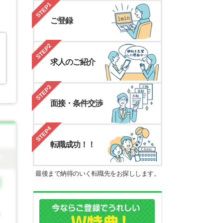
STEP1
ご登録
STEP2
求人のご紹介
STEP3
面接・条件交渉
STEP4
転職成功！！
最後まで納得のいく転職先をお探しします。