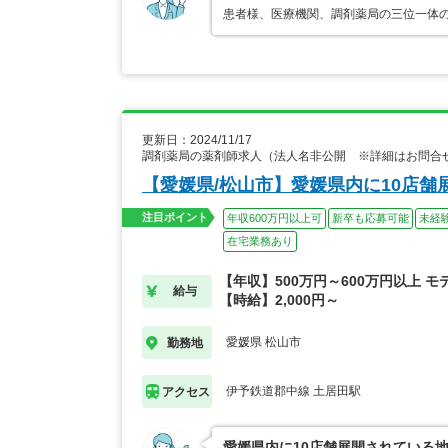
患者様、医療機関、調剤薬局の三位一体
更新日：2024/11/17
調剤薬局の薬剤師求人（法人名非公開 ※詳細はお問合
【愛媛県/松山市】愛媛県内に10店
注目ポイント
年収600万円以上可
新卒も応募可能
未経
在宅業務あり
【年収】500万円～600万円以上 モ
給与
【時給】2,000円～
愛媛県 松山市
勤務地
伊予鉄道郡中線 土居田駅
アクセス
愛媛県内に10店舗展開されている