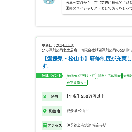
医薬分業時から、在宅業務に積極的に取り
医療のスペシャリストとして誇りをもっ
更新日：2024/11/10
ひろ調剤薬局北土居店 有限会社城西調剤薬局の薬剤師
【愛媛県・松山市】研修制度が充実し
す。
注目ポイント
年収550万円以上可
新卒も応募可能
未経
在宅業務あり
【年収】550万円以上
給与
愛媛県 松山市
勤務地
伊予鉄道高浜線 福音寺駅
アクセス