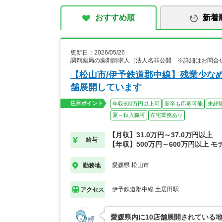
おすすめ順
新着
更新日：2026/05/26
調剤薬局の薬剤師求人（法人名非公開 ※詳細はお問合
【松山市/伊予鉄道郡中線】残業少なめ
舗展開しています
注目ポイント
年収600万円以上可
新卒も応募可能
未経
夏～秋入職可
在宅業務あり
【月収】31.0万円～37.0万円以上
給与
【年収】500万円～600万円以上 モ
愛媛県 松山市
勤務地
伊予鉄道郡中線 土居田駅
アクセス
愛媛県内に10店舗展開されている