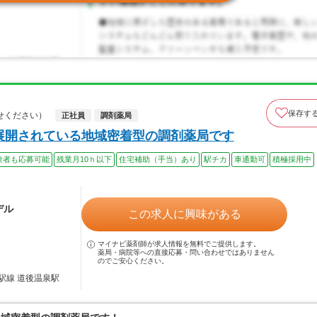
保存す
せください）
正社員
調剤薬局
舗展開されている地域密着型の調剤薬局です
験者も応募可能
残業月10ｈ以下
住宅補助（手当）あり
駅チカ
車通勤可
積極採用中
デル
この求人に興味がある
マイナビ薬剤師が求人情報を無料でご提供します。
薬局・病院等への直接応募・問い合わせではありません
のでご安心ください。
駅線 道後温泉駅