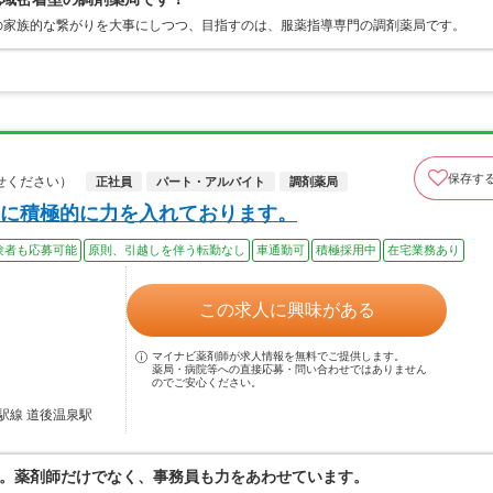
の家族的な繋がりを大事にしつつ、目指すのは、服薬指導専門の調剤薬局です。
保存す
せください）
正社員
パート・アルバイト
調剤薬局
に積極的に力を入れております。
験者も応募可能
原則、引越しを伴う転勤なし
車通勤可
積極採用中
在宅業務あり
この求人に興味がある
マイナビ薬剤師が求人情報を無料でご提供します。
薬局・病院等への直接応募・問い合わせではありません
のでご安心ください。
駅線 道後温泉駅
。薬剤師だけでなく、事務員も力をあわせています。