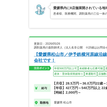
愛媛県内に8店舗展開されている地
患者様、医療機関、調剤薬局の三位一体
更新日：2026/05/26
調剤薬局の薬剤師求人（法人名非公開 ※詳細はお問合
【愛媛県松山市／伊予鉄横河原線沿線
会社です！
注目ポイント
年収500万円以上可
未経験者も応募可能
産休・育休取得実績有り
車通勤可
店舗数
【月収】28.5万円～36.0万円22歳
【年収】427万円～540万円以上 2
給与
【時給】2,000円～
愛媛県 松山市
勤務地