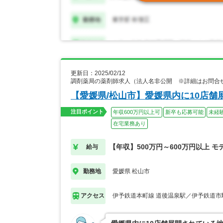
更新日：2025/02/12
調剤薬局の薬剤師求人（法人名非公開 ※詳細はお問合
【愛媛県/松山市】愛媛県内に10店
注目ポイント
年収600万円以上可
新卒も応募可能
未経
在宅業務あり
【年収】500万円～600万円以上 モ
給与
愛媛県 松山市
勤務地
伊予鉄道本町線 道後温泉駅／伊予鉄道市
アクセス