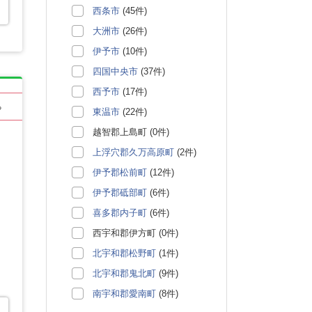
西条市
(45件)
大洲市
(26件)
伊予市
(10件)
四国中央市
(37件)
西予市
(17件)
る
東温市
(22件)
越智郡上島町 (0件)
上浮穴郡久万高原町
(2件)
伊予郡松前町
(12件)
伊予郡砥部町
(6件)
喜多郡内子町
(6件)
西宇和郡伊方町 (0件)
北宇和郡松野町
(1件)
北宇和郡鬼北町
(9件)
南宇和郡愛南町
(8件)