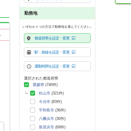
勤務地
いずれか１つの方法で勤務地を選んでください。
る
都道府県を設定・変更
駅・路線を設定・変更
通勤時間を設定・変更
選択された都道府県
愛媛県
(740件)
松山市
(321件)
今治市
(83件)
宇和島市
(36件)
八幡浜市
(30件)
新居浜市
(69件)