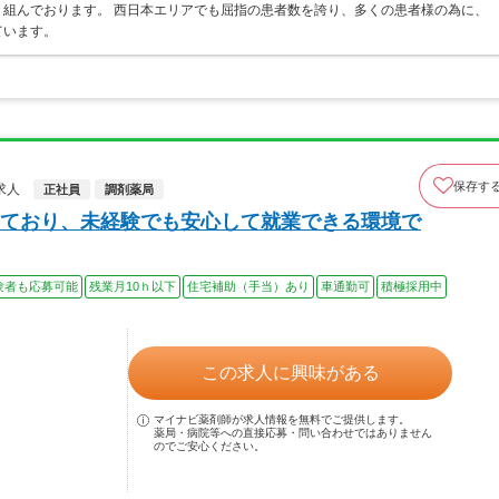
組んでおります。 西日本エリアでも屈指の患者数を誇り、多くの患者様の為に、
ています。
保存す
求人
正社員
調剤薬局
ており、未経験でも安心して就業できる環境で
験者も応募可能
残業月10ｈ以下
住宅補助（手当）あり
車通勤可
積極採用中
この求人に興味がある
マイナビ薬剤師が求人情報を無料でご提供します。
薬局・病院等への直接応募・問い合わせではありません
のでご安心ください。