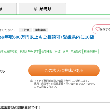
順
給与順
保存す
せください）
正社員
調剤薬局
&年収600万円以上もご相談可♪愛媛県内に10店
験者も応募可能
残業月10ｈ以下
住宅補助（手当）あり
車通勤可
積極採用中
この求人に興味がある
デル
マイナビ薬剤師が求人情報を無料でご提供します。
薬局・病院等への直接応募・問い合わせではありません
のでご安心ください。
地域密着型の調剤薬局です！