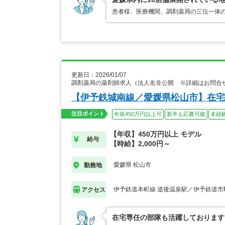
患者様、医療機関、調剤薬局の三位一体
更新日：2026/01/07
調剤薬局の薬剤師求人（法人名非公開 ※詳細はお問合
【伊予鉄城南線／愛媛県松山市】在宅
注目ポイント
年収450万円以上可
新卒も応募可能
未経
【年収】450万円以上 モデル
給与
【時給】2,000円～
愛媛県 松山市
勤務地
伊予鉄道本町線 道後温泉駅／伊予鉄道市
アクセス
在宅専任の部隊も活躍しております