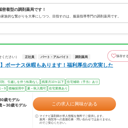
域密着型の調剤薬局です！
の家族的な繋がりを大事にしつつ、目指すのは、服薬指導専門の調剤薬局です。
保存す
せください）
正社員
パート・アルバイト
調剤薬局
】ボーナス休暇もあります！福利厚生の充実した
原則、引越しを伴う転勤なし
残業月10ｈ以下
住宅補助（手当）あり
1～9
積極採用中
夏～秋入職可
在宅業務あり
～30歳モデル
この求人に興味がある
2歳～30歳モデル
マイナビ薬剤師が求人情報を無料でご提供します。
薬局・病院等への直接応募・問い合わせではありません
のでご安心ください。