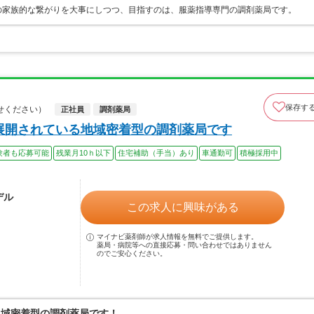
の家族的な繋がりを大事にしつつ、目指すのは、服薬指導専門の調剤薬局です。
保存す
せください）
正社員
調剤薬局
舗展開されている地域密着型の調剤薬局です
験者も応募可能
残業月10ｈ以下
住宅補助（手当）あり
車通勤可
積極採用中
デル
この求人に興味がある
マイナビ薬剤師が求人情報を無料でご提供します。
薬局・病院等への直接応募・問い合わせではありません
のでご安心ください。
地域密着型の調剤薬局です！