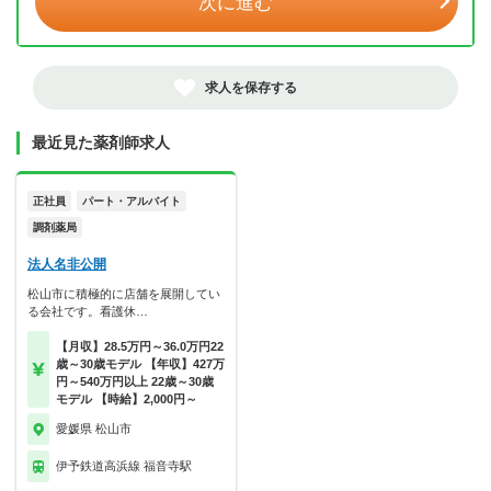
次に進む
求人を保存する
最近見た薬剤師求人
正社員
パート・アルバイト
調剤薬局
法人名非公開
松山市に積極的に店舗を展開してい
る会社です。看護休…
【月収】28.5万円～36.0万円22
歳～30歳モデル 【年収】427万
円～540万円以上 22歳～30歳
モデル 【時給】2,000円～
愛媛県 松山市
伊予鉄道高浜線 福音寺駅