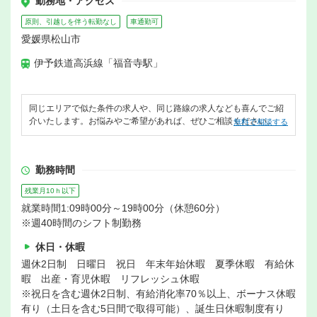
勤務地・アクセス
原則、引越しを伴う転勤なし
車通勤可
愛媛県松山市
伊予鉄道高浜線「福音寺駅」
同じエリアで似た条件の求人や、同じ路線の求人なども喜んでご紹
介いたします。お悩みやご希望があれば、ぜひご相談ください。
無料で相談する
勤務時間
残業月10ｈ以下
就業時間1:09時00分～19時00分（休憩60分）
※週40時間のシフト制勤務
休日・休暇
週休2日制 日曜日 祝日 年末年始休暇 夏季休暇 有給休
暇 出産・育児休暇 リフレッシュ休暇
※祝日を含む週休2日制、有給消化率70％以上、ボーナス休暇
有り（土日を含む5日間で取得可能）、誕生日休暇制度有り