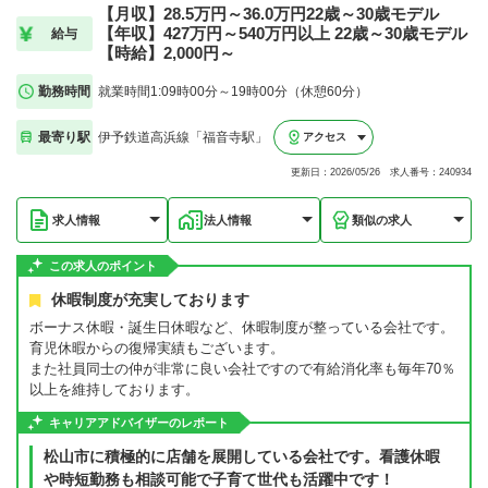
【月収】28.5万円～36.0万円22歳～30歳モデル
【年収】427万円～540万円以上 22歳～30歳モデル
給与
【時給】2,000円～
勤務時間
就業時間1:09時00分～19時00分（休憩60分）
最寄り駅
伊予鉄道高浜線「福音寺駅」
アクセス
更新日：2026/05/26 求人番号：240934
求人情報
法人情報
類似の求人
この求人のポイント
休暇制度が充実しております
ボーナス休暇・誕生日休暇など、休暇制度が整っている会社です。
育児休暇からの復帰実績もございます。
また社員同士の仲が非常に良い会社ですので有給消化率も毎年70％
以上を維持しております。
キャリアアドバイザーのレポート
松山市に積極的に店舗を展開している会社です。看護休暇
や時短勤務も相談可能で子育て世代も活躍中です！