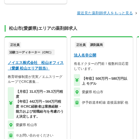
最近見た薬剤師求人をもっと見る
松山市(愛媛県)エリアの薬剤師求人
正社員
正社員
調剤薬局
治験コーディネーター（CRC）
法人名非公開
ノイエス株式会社 松山オフィス
有名ドクターの門前！複数科目応需
（愛媛 松山エリア担当）
しています。
教育研修制度が充実／エムスリーグ
【年収】500万円～580万円以
ループでCRC募集…
上 モデル
【月収】31.0万円～39.3万円程
愛媛県 松山市
度
【年収】442万円～564万円程
伊予鉄道本町線 道後温泉駅 他
度 ※CRC経験者は業務経験・
能力および前職給与を考慮のう
え決定します。
愛媛県 松山市
※お問い合わせください