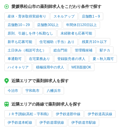
愛媛県松山市の薬剤師求人をこだわり条件で探す
産休・育休取得実績有り
スキルアップ
店舗数1～9
店舗数10～29
店舗数30以上
年間休日120日以上
原則、引越しを伴う転勤なし
未経験者も応募可能
新卒も応募可能
住宅補助（手当）あり
残業月10ｈ以下
土日休み（相談可含む）
総合門前
管理職候補
駅チカ
車通勤可
在宅業務あり
登録販売者の求人
夏～秋入職可
ハイキャリア
積極採用中の求人
WEB面接OK
近隣エリアで薬剤師求人を探す
今治市
宇和島市
八幡浜市
近隣エリアの路線で薬剤師求人を探す
ＪＲ予讃線(高松－宇和島)
伊予鉄道郡中線
伊予鉄道高浜線
伊予鉄道本町線
伊予鉄道環状線
伊予鉄道市駅線