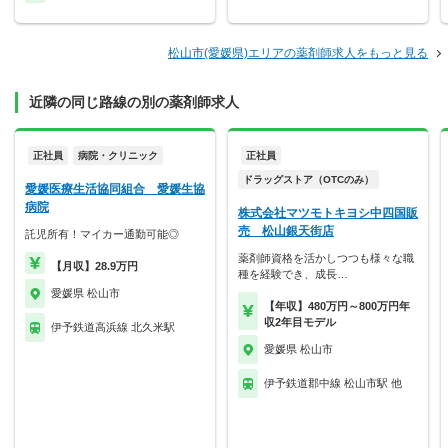
松山市(愛媛県)エリアの薬剤師求人をもっと見る
近隣の同じ路線の別の薬剤師求人
正社員
病院・クリニック
正社員
ドラッグストア（OTCのみ）
愛媛医療生活協同組合 愛媛生協
病院
株式会社マツモトキヨシ中四国販
売 松山銀天街店
託児所有！マイカー通勤可能◎
薬剤師資格を活かしつつも様々な職
【月収】28.9万円
種を経験でき、成長…
愛媛県 松山市
【年収】480万円～800万円年
収2年目モデル
伊予鉄道高浜線 北久米駅
愛媛県 松山市
伊予鉄道郡中線 松山市駅 他