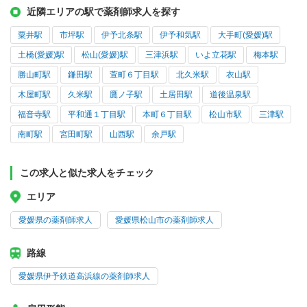
近隣エリアの駅で薬剤師求人を探す
粟井駅
市坪駅
伊予北条駅
伊予和気駅
大手町(愛媛)駅
土橋(愛媛)駅
松山(愛媛)駅
三津浜駅
いよ立花駅
梅本駅
勝山町駅
鎌田駅
萱町６丁目駅
北久米駅
衣山駅
木屋町駅
久米駅
鷹ノ子駅
土居田駅
道後温泉駅
福音寺駅
平和通１丁目駅
本町６丁目駅
松山市駅
三津駅
南町駅
宮田町駅
山西駅
余戸駅
この求人と似た求人をチェック
エリア
愛媛県の薬剤師求人
愛媛県松山市の薬剤師求人
路線
愛媛県伊予鉄道高浜線の薬剤師求人