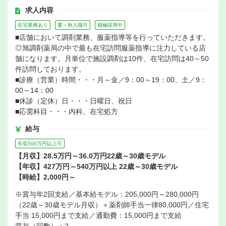
求人内容
在宅業務あり
夏～秋入職可
積極採用中
■店舗において調剤業務、服薬指導等を行っていただきます。
◎旭調剤薬局の中で最も在宅訪問服薬指導に注力している店
舗になります。月単位で施設調剤は10件、在宅訪問は40～50
件訪問しております。
■診療（営業）時間・・・月～金／9：00～19：00、土／9：
00～14：00
■休診（定休）日・・・日曜日、祝日
■応需科目・・・内科、在宅処方
給与
年収500万円以上可
【月収】28.5万円～36.0万円22歳～30歳モデル
【年収】427万円～540万円以上 22歳～30歳モデル
【時給】2,000円～
※賞与年2回支給／基本給モデル：205,000円～280,000円
（22歳～30歳モデル月収）＋薬剤師手当一律80,000円／住宅
手当:15,000円まで支給／通勤費：15,000円まで支給