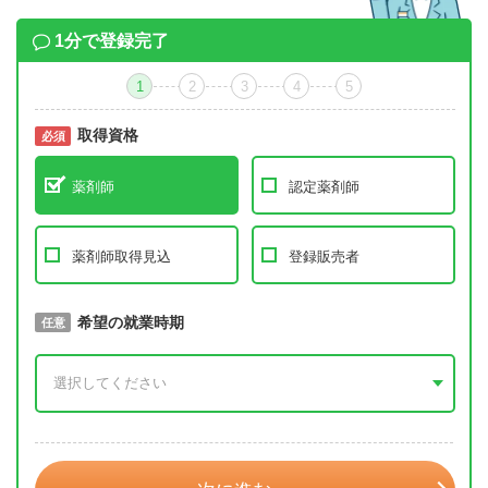
1分で登録完了
1
2
3
4
5
取得資格
必須
必須
薬剤師
認定薬剤師
薬剤師取得見込
登録販売者
取得予定年
希望の就業時期
必須
任意
年 3月