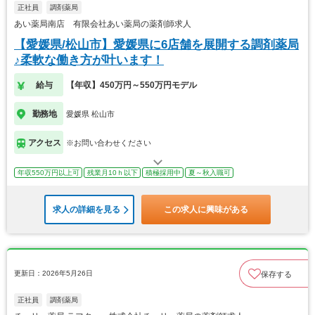
正社員
調剤薬局
あい薬局南店 有限会社あい薬局の薬剤師求人
【愛媛県/松山市】愛媛県に6店舗を展開する調剤薬局
♪柔軟な働き方が叶います！
給与
【年収】450万円～550万円モデル
勤務地
愛媛県 松山市
アクセス
※お問い合わせください
年収550万円以上可
残業月10ｈ以下
積極採用中
夏～秋入職可
求人の詳細を見る
この求人に興味がある
更新日：2026年5月26日
保存する
正社員
調剤薬局