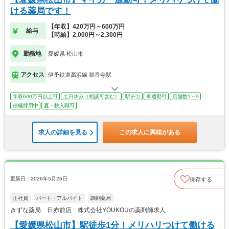
ける薬局です！
【年収】420万円～600万円
給与
【時給】2,000円～2,300円
勤務地
愛媛県 松山市
アクセス
伊予鉄道高浜線 福音寺駅
年収600万円以上可
土日休み（相談可含む）
駅チカ
車通勤可
店舗数1～9
積極採用中
夏～秋入職可
求人の詳細を見る
この求人に興味がある
更新日：2026年5月26日
保存する
正社員
パート・アルバイト
調剤薬局
きずな薬局 日赤前店 株式会社YOUKOUの薬剤師求人
【愛媛県松山市】駅徒歩1分！メリハリつけて働ける