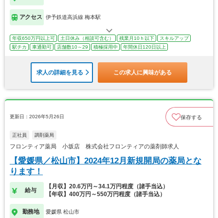
アクセス
伊予鉄道高浜線 梅本駅
年収650万円以上可
土日休み（相談可含む）
残業月10ｈ以下
スキルアップ
駅チカ
車通勤可
店舗数10～29
積極採用中
年間休日120日以上
求人の詳細を見る
この求人に興味がある
更新日：2026年5月26日
保存する
正社員
調剤薬局
フロンティア薬局 小坂店 株式会社フロンティアの薬剤師求人
【愛媛県／松山市】2024年12月新規開局の薬局とな
ります！
【月収】20.6万円～34.1万円程度（諸手当込）
給与
【年収】400万円～550万円程度（諸手当込）
勤務地
愛媛県 松山市