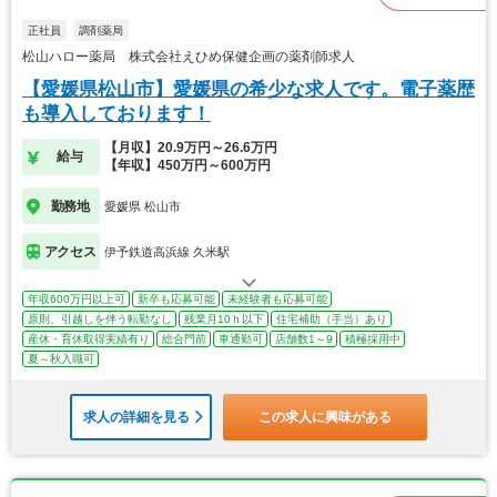
正社員
調剤薬局
松山ハロー薬局 株式会社えひめ保健企画の薬剤師求人
【愛媛県松山市】愛媛県の希少な求人です。電子薬歴
も導入しております！
【月収】20.9万円～26.6万円
給与
【年収】450万円～600万円
勤務地
愛媛県 松山市
アクセス
伊予鉄道高浜線 久米駅
年収600万円以上可
新卒も応募可能
未経験者も応募可能
原則、引越しを伴う転勤なし
残業月10ｈ以下
住宅補助（手当）あり
産休・育休取得実績有り
総合門前
車通勤可
店舗数1～9
積極採用中
夏～秋入職可
求人の詳細を見る
この求人に興味がある