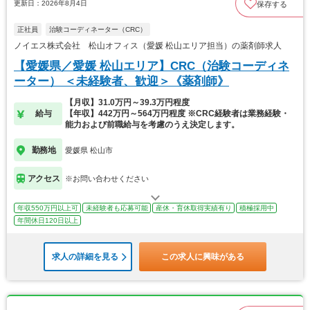
更新日：2026年8月4日
保存する
正社員
治験コーディネーター（CRC）
ノイエス株式会社 松山オフィス（愛媛 松山エリア担当）の薬剤師求人
【愛媛県／愛媛 松山エリア】CRC（治験コーディネ
ーター） ＜未経験者、歓迎＞《薬剤師》
【月収】31.0万円～39.3万円程度
給与
【年収】442万円～564万円程度 ※CRC経験者は業務経験・
能力および前職給与を考慮のうえ決定します。
勤務地
愛媛県 松山市
アクセス
※お問い合わせください
年収550万円以上可
未経験者も応募可能
産休・育休取得実績有り
積極採用中
年間休日120日以上
求人の詳細を見る
この求人に興味がある