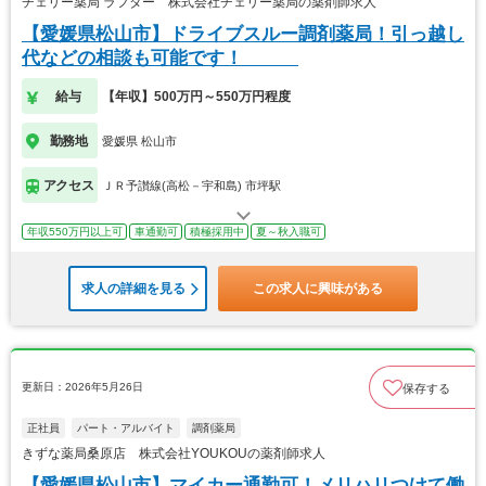
チェリー薬局 ラフター 株式会社チェリー薬局の薬剤師求人
【愛媛県松山市】ドライブスルー調剤薬局！引っ越し
代などの相談も可能です！
給与
【年収】500万円～550万円程度
勤務地
愛媛県 松山市
アクセス
ＪＲ予讃線(高松－宇和島) 市坪駅
年収550万円以上可
車通勤可
積極採用中
夏～秋入職可
求人の詳細を見る
この求人に興味がある
更新日：2026年5月26日
保存する
正社員
パート・アルバイト
調剤薬局
きずな薬局桑原店 株式会社YOUKOUの薬剤師求人
【愛媛県松山市】マイカー通勤可！メリハリつけて働