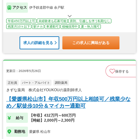
アクセス
伊予鉄道郡中線 余戸駅
年収450万円以上可
未経験者も応募可能
原則、引越しを伴う転勤なし
残業月10ｈ以下
駅チカ
車通勤可
積極採用中
夏～秋入職可
求人の詳細を見る
この求人に興味がある
更新日：2026年5月26日
保存する
正社員
パート・アルバイト
調剤薬局
きずな薬局 株式会社YOUKOUの薬剤師求人
【愛媛県松山市】年収500万円以上相談可／残業少な
め／駅徒歩10分＆マイカー通勤可
【年収】432万円～600万円
給与
【時給】2,000円～2,300円
勤務地
愛媛県 松山市