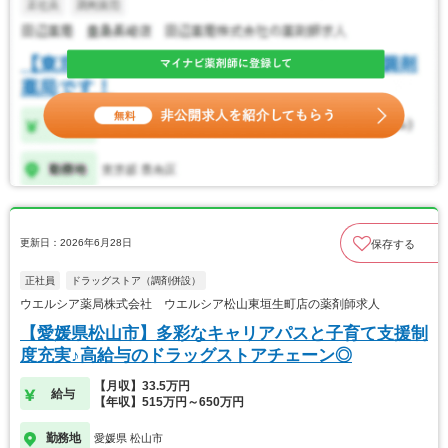
更新日：2026年6月28日
保存する
正社員
ドラッグストア（調剤併設）
ウエルシア薬局株式会社 ウエルシア松山東垣生町店の薬剤師求人
【愛媛県松山市】多彩なキャリアパスと子育て支援制
度充実♪高給与のドラッグストアチェーン◎
【月収】33.5万円
給与
【年収】515万円～650万円
勤務地
愛媛県 松山市