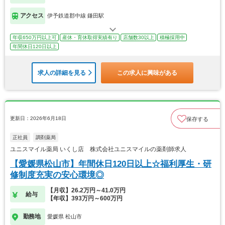
アクセス
伊予鉄道郡中線 鎌田駅
年収650万円以上可
産休・育休取得実績有り
店舗数30以上
積極採用中
年間休日120日以上
求人の詳細を見る
この求人に興味がある
更新日：2026年6月18日
保存する
正社員
調剤薬局
ユニスマイル薬局 いくし店 株式会社ユニスマイルの薬剤師求人
【愛媛県松山市】年間休日120日以上☆福利厚生・研
修制度充実の安心環境◎
【月収】26.2万円～41.0万円
給与
【年収】393万円～600万円
勤務地
愛媛県 松山市