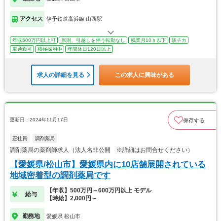
アクセス
伊予鉄道高浜線 山西駅
年収500万円以上可
原則、引越しを伴う転勤なし
残業月10ｈ以下
駅チカ
車通勤可
積極採用中
年間休日120日以上
求人の詳細を見る
この求人に興味がある
更新日：2024年11月17日
保存する
正社員
調剤薬局
調剤薬局の薬剤師求人（法人名非公開 ※詳細はお問合せください）
【愛媛県/松山市】愛媛県内に10店舗展開されている
地域密着型の調剤薬局です
【年収】500万円～600万円以上 モデル
給与
【時給】2,000円～
勤務地
愛媛県 松山市