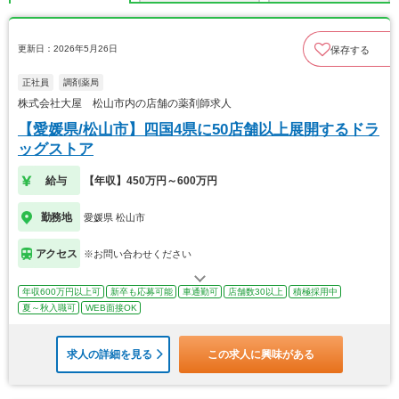
更新日：2026年5月26日
保存する
正社員
調剤薬局
株式会社大屋 松山市内の店舗の薬剤師求人
【愛媛県/松山市】四国4県に50店舗以上展開するドラ
ッグストア
給与
【年収】450万円～600万円
勤務地
愛媛県 松山市
アクセス
※お問い合わせください
年収600万円以上可
新卒も応募可能
車通勤可
店舗数30以上
積極採用中
夏～秋入職可
WEB面接OK
求人の詳細を見る
この求人に興味がある