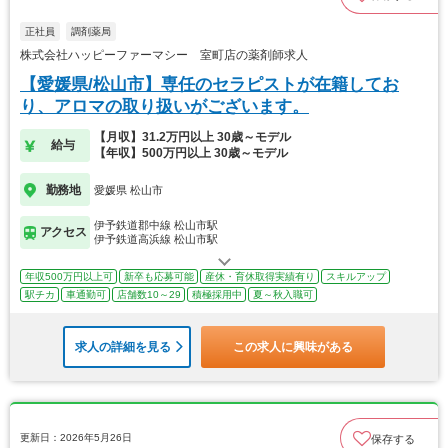
正社員
調剤薬局
株式会社ハッピーファーマシー 室町店の薬剤師求人
【愛媛県/松山市】専任のセラピストが在籍してお
り、アロマの取り扱いがございます。
【月収】31.2万円以上 30歳～モデル
給与
【年収】500万円以上 30歳～モデル
勤務地
愛媛県 松山市
伊予鉄道郡中線 松山市駅
アクセス
伊予鉄道高浜線 松山市駅
年収500万円以上可
新卒も応募可能
産休・育休取得実績有り
スキルアップ
駅チカ
車通勤可
店舗数10～29
積極採用中
夏～秋入職可
求人の詳細を見る
この求人に興味がある
更新日：2026年5月26日
保存する