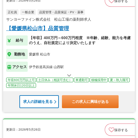
更新日：2026年5月26日
保存する
正社員
一般企業
品質管理・品質保証・PV・薬事
サンヨーファイン株式会社 松山工場の薬剤師求人
【愛媛県松山市】品質管理
【年収】400万円～600万円程度 ※年齢、経験、能力を考慮
給与
のうえ、自社規定により決定いたします
勤務地
愛媛県 松山市
アクセス
伊予鉄道高浜線 山西駅
年収600万円以上可
土日休み（相談可含む）
車通勤可
積極採用中
夏～秋入職可
年間休日120日以上
求人の詳細を見る
この求人に興味がある
更新日：2026年5月26日
保存する