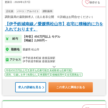
更新日：2026年1月7日
保存する
正社員
パート・アルバイト
調剤薬局
調剤薬局の薬剤師求人（法人名非公開 ※詳細はお問合せください）
【伊予鉄城南線／愛媛県松山市】在宅に積極的に力を
入れております。
【年収】450万円以上 モデル
給与
【時給】2,000円～
勤務地
愛媛県 松山市
伊予鉄道本町線 道後温泉駅
アクセス
伊予鉄道市駅線 道後温泉駅
年収450万円以上可
新卒も応募可能
未経験者も応募可能
原則、引越しを伴う転勤なし
車通勤可
積極採用中
在宅業務あり
求人の詳細を見る
この求人に興味がある