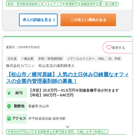
産休・育休取得実績有り
スキルアップ
車通勤可
積極採用中
夏～秋入職可
求人の詳細を見る
この求人に興味がある
更新日：2026年5月26日
保存する
正社員
一般企業
学術・管理薬剤師
メディカルライター、 MSL、 DI、学術
株式会社カワニシ 松山支店の薬剤師求人
【松山市／横河原線】人気の土日休み◎綺麗なオフィ
スの企業内管理薬剤師の募集！
【月収】25.0万円～41.6万円※別途各種手当が付きます
給与
【年収】380万円～640万円
勤務地
愛媛県 松山市
アクセス
伊予鉄道高浜線 福音寺駅
年収600万円以上可
未経験者も応募可能
原則、引越しを伴う転勤なし