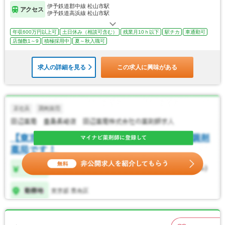
伊予鉄道郡中線 松山市駅
アクセス
伊予鉄道高浜線 松山市駅
年収600万円以上可
土日休み（相談可含む）
残業月10ｈ以下
駅チカ
車通勤可
店舗数1～9
積極採用中
夏～秋入職可
求人の詳細を見る
この求人に興味がある