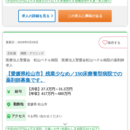
年収650万円以上可
残業月10ｈ以下
車通勤可
積極採用中
夏～秋入職可
求人の詳細を見る
この求人に興味がある
更新日：2026年5月26日
保存する
正社員
病院・クリニック
医療法人聖愛会 松山ベテル病院 医療法人聖愛会松山ベテル病院の薬剤師
求人
【愛媛県松山市】残業少なめ／150床療養型病院での
薬剤師募集です。
【月収】27.3万円～31.3万円
給与
【年収】417万円～480万円
勤務地
愛媛県 松山市
アクセス
※お問い合わせください
年収450万円以上可
原則、引越しを伴う転勤なし
残業月10ｈ以下