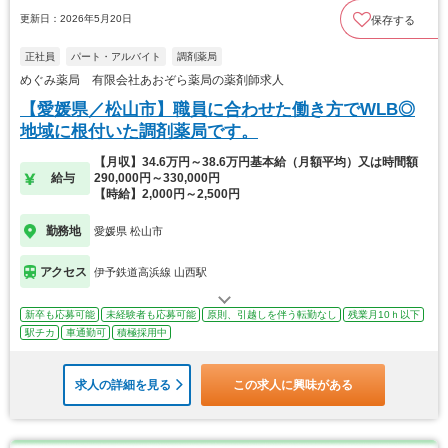
更新日：2026年5月20日
保存する
正社員
パート・アルバイト
調剤薬局
めぐみ薬局 有限会社あおぞら薬局の薬剤師求人
【愛媛県／松山市】職員に合わせた働き方でWLB◎
地域に根付いた調剤薬局です。
【月収】34.6万円～38.6万円基本給（月額平均）又は時間額
給与
290,000円～330,000円
【時給】2,000円～2,500円
勤務地
愛媛県 松山市
アクセス
伊予鉄道高浜線 山西駅
新卒も応募可能
未経験者も応募可能
原則、引越しを伴う転勤なし
残業月10ｈ以下
駅チカ
車通勤可
積極採用中
求人の詳細を見る
この求人に興味がある