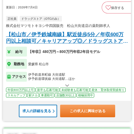
更新日：2026年7月4日
保存する
正社員
ドラッグストア（OTCのみ）
株式会社マツモトキヨシ中四国販売 松山大街道店の薬剤師求人
【松山市／伊予鉄城南線】駅近徒歩5分／年収600万
円以上相談可／キャリアアップ◎／ドラッグストア求
人
給与
【年収】480万円～800万円年収2年目モデル
勤務地
愛媛県 松山市
伊予鉄道本町線 大街道駅
アクセス
伊予鉄道環状線 大街道駅…ほか
年収800万円以上可
新卒も応募可能
未経験者も応募可能
産休・育休取得実績有り
スキルアップ
駅チカ
車通勤可
店舗数30以上
積極採用中
求人の詳細を見る
この求人に興味がある