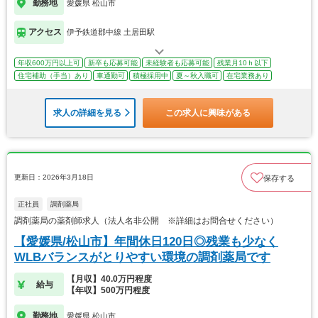
勤務地
愛媛県 松山市
アクセス
伊予鉄道郡中線 土居田駅
年収600万円以上可
新卒も応募可能
未経験者も応募可能
残業月10ｈ以下
住宅補助（手当）あり
車通勤可
積極採用中
夏～秋入職可
在宅業務あり
求人の詳細を見る
この求人に興味がある
更新日：2026年3月18日
保存する
正社員
調剤薬局
調剤薬局の薬剤師求人（法人名非公開 ※詳細はお問合せください）
【愛媛県/松山市】年間休日120日◎残業も少なく
WLBバランスがとりやすい環境の調剤薬局です
【月収】40.0万円程度
給与
【年収】500万円程度
勤務地
愛媛県 松山市