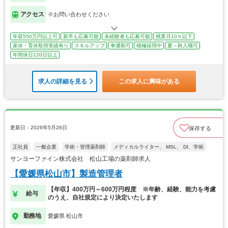
アクセス
※お問い合わせください
年収550万円以上可
新卒も応募可能
未経験者も応募可能
残業月10ｈ以下
産休・育休取得実績有り
スキルアップ
車通勤可
積極採用中
夏～秋入職可
年間休日120日以上
求人の詳細を見る
この求人に興味がある
更新日：2026年5月26日
保存する
正社員
一般企業
学術・管理薬剤師
メディカルライター、 MSL、 DI、学術
サンヨーファイン株式会社 松山工場の薬剤師求人
【愛媛県松山市】製造管理者
【年収】400万円～600万円程度 ※年齢、経験、能力を考慮
給与
のうえ、自社規定により決定いたします
勤務地
愛媛県 松山市