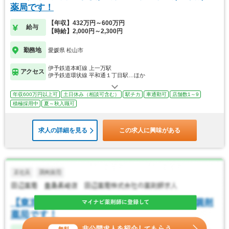
薬局です！
【年収】432万円～600万円
給与
【時給】2,000円～2,300円
勤務地
愛媛県 松山市
伊予鉄道本町線 上一万駅
アクセス
伊予鉄道環状線 平和通１丁目駅…ほか
年収600万円以上可
土日休み（相談可含む）
駅チカ
車通勤可
店舗数1～9
積極採用中
夏～秋入職可
求人の詳細を見る
この求人に興味がある