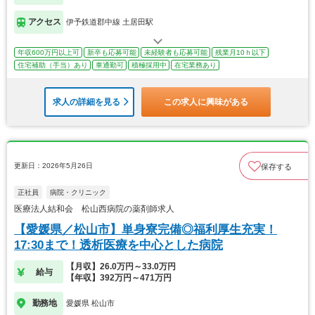
アクセス
伊予鉄道郡中線 土居田駅
年収600万円以上可
新卒も応募可能
未経験者も応募可能
残業月10ｈ以下
住宅補助（手当）あり
車通勤可
積極採用中
在宅業務あり
求人の詳細を見る
この求人に興味がある
更新日：2026年5月26日
保存する
正社員
病院・クリニック
医療法人結和会 松山西病院の薬剤師求人
【愛媛県／松山市】単身寮完備◎福利厚生充実！
17:30まで！透析医療を中心とした病院
【月収】26.0万円～33.0万円
給与
【年収】392万円～471万円
勤務地
愛媛県 松山市