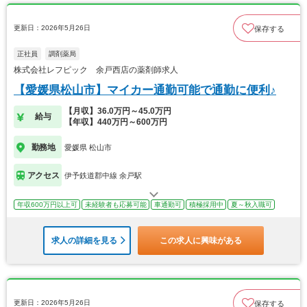
更新日：2026年5月26日
保存する
正社員
調剤薬局
株式会社レフピック 余戸西店の薬剤師求人
【愛媛県松山市】マイカー通勤可能で通勤に便利♪
【月収】36.0万円～45.0万円
給与
【年収】440万円～600万円
勤務地
愛媛県 松山市
アクセス
伊予鉄道郡中線 余戸駅
年収600万円以上可
未経験者も応募可能
車通勤可
積極採用中
夏～秋入職可
求人の詳細を見る
この求人に興味がある
更新日：2026年5月26日
保存する