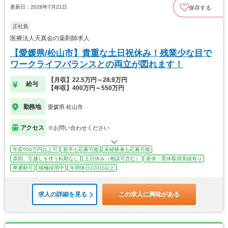
更新日：2026年7月21日
保存する
正社員
医療法人天真会の薬剤師求人
【愛媛県/松山市】貴重な土日祝休み！残業少な目で
ワークライフバランスとの両立が図れます！
【月収】22.5万円～28.9万円
給与
【年収】400万円～550万円
勤務地
愛媛県 松山市
アクセス
※お問い合わせください
年収550万円以上可
新卒も応募可能
未経験者も応募可能
原則、引越しを伴う転勤なし
土日休み（相談可含む）
産休・育休取得実績有り
車通勤可
積極採用中
年間休日120日以上
求人の詳細を見る
この求人に興味がある