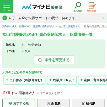
!
安心・安全な転職サポートの提供に努めます。
薬剤師の求人・転職TOP
愛媛県の薬剤師求人
松山市の薬剤師求人
松山市(愛媛県)の正
松山市(愛媛県)の正社員の薬剤師求人・転職情報一覧
勤務地
松山市(愛媛県)
その他
正社員
条件を変更する
人気のこだわり条件を追加する
土日休み（相談可含む）
残業月10ｈ以下
産休・育休取得
278
件の薬剤師求人
※ 非公開求人を除く
おすすめ順
新着順
給与順