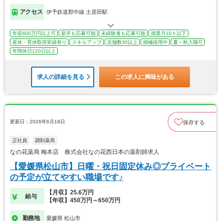
アクセス
伊予鉄道郡中線 土居田駅
年収600万円以上可
新卒も応募可能
未経験者も応募可能
残業月10ｈ以下
産休・育休取得実績有り
スキルアップ
店舗数30以上
積極採用中
夏～秋入職可
年間休日120日以上
求人の詳細を見る
この求人に興味がある
更新日：2026年6月18日
保存する
正社員
調剤薬局
なの花薬局 梅本店 株式会社なの花西日本の薬剤師求人
【愛媛県松山市】日曜・祝日固定休み◎プライベート
の予定が立てやすい職場です♪
【月収】25.6万円
給与
【年収】450万円～650万円
勤務地
愛媛県 松山市