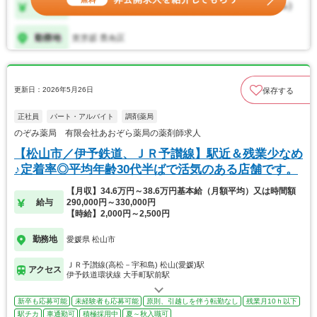
更新日：2026年5月26日
保存する
正社員
パート・アルバイト
調剤薬局
のぞみ薬局 有限会社あおぞら薬局の薬剤師求人
【松山市／伊予鉄道、ＪＲ予讃線】駅近＆残業少なめ
♪定着率◎平均年齢30代半ばで活気のある店舗です。
【月収】34.6万円～38.6万円基本給（月額平均）又は時間額
給与
290,000円～330,000円
【時給】2,000円～2,500円
勤務地
愛媛県 松山市
ＪＲ予讃線(高松－宇和島) 松山(愛媛)駅
アクセス
伊予鉄道環状線 大手町駅前駅
新卒も応募可能
未経験者も応募可能
原則、引越しを伴う転勤なし
残業月10ｈ以下
駅チカ
車通勤可
積極採用中
夏～秋入職可