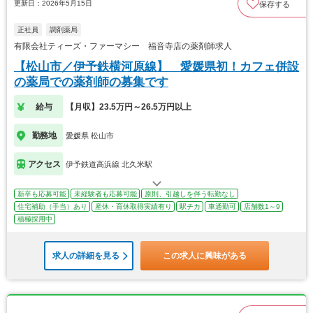
更新日：2026年5月15日
保存する
正社員
調剤薬局
有限会社ティーズ・ファーマシー 福音寺店の薬剤師求人
【松山市／伊予鉄横河原線】 愛媛県初！カフェ併設
の薬局での薬剤師の募集です
給与
【月収】23.5万円～26.5万円以上
勤務地
愛媛県 松山市
アクセス
伊予鉄道高浜線 北久米駅
新卒も応募可能
未経験者も応募可能
原則、引越しを伴う転勤なし
住宅補助（手当）あり
産休・育休取得実績有り
駅チカ
車通勤可
店舗数1～9
積極採用中
求人の詳細を見る
この求人に興味がある