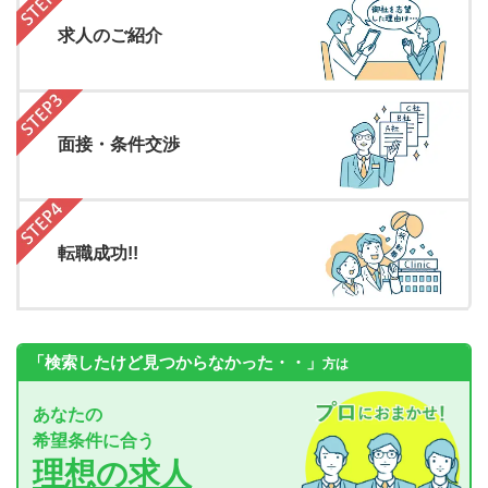
求人のご紹介
面接・条件交渉
転職成功!!
「検索したけど見つからなかった・・」
方は
あなたの
希望条件に合う
理想の求人