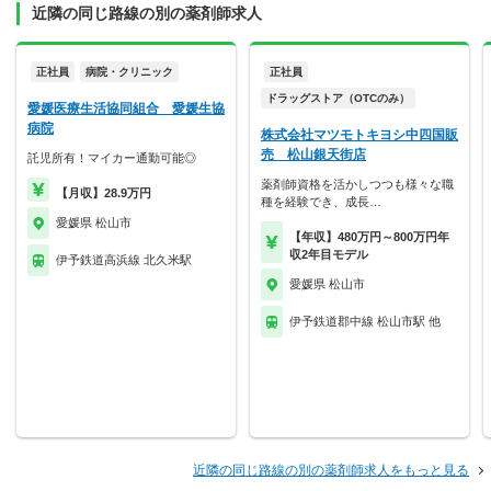
近隣の同じ路線の別の薬剤師求人
正社員
病院・クリニック
正社員
ドラッグストア（OTCのみ）
愛媛医療生活協同組合 愛媛生協
病院
株式会社マツモトキヨシ中四国販
売 松山銀天街店
託児所有！マイカー通勤可能◎
薬剤師資格を活かしつつも様々な職
【月収】28.9万円
種を経験でき、成長…
愛媛県 松山市
【年収】480万円～800万円年
収2年目モデル
伊予鉄道高浜線 北久米駅
愛媛県 松山市
伊予鉄道郡中線 松山市駅 他
近隣の同じ路線の別の薬剤師求人をもっと見る