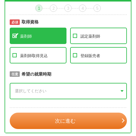
1
2
3
4
5
取得資格
必須
必須
薬剤師
認定薬剤師
薬剤師取得見込
登録販売者
取得予定年
希望の就業時期
必須
任意
年 3月
次に進む