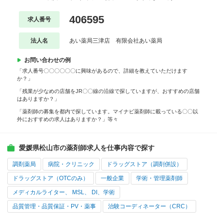
406595
求人番号
法人名
あい薬局三津店 有限会社あい薬局
お問い合わせの例
「求人番号〇〇〇〇〇〇に興味があるので、詳細を教えていただけます
か？」
「残業が少なめの店舗をJR〇〇線の沿線で探していますが、おすすめの店舗
はありますか？」
「薬剤師の募集を都内で探しています。マイナビ薬剤師に載っている〇〇以
外におすすめの求人はありますか？」等々
愛媛県松山市の薬剤師求人を仕事内容で探す
調剤薬局
病院・クリニック
ドラッグストア（調剤併設）
ドラッグストア（OTCのみ）
一般企業
学術・管理薬剤師
メディカルライター、 MSL、 DI、学術
品質管理・品質保証・PV・薬事
治験コーディネーター（CRC）