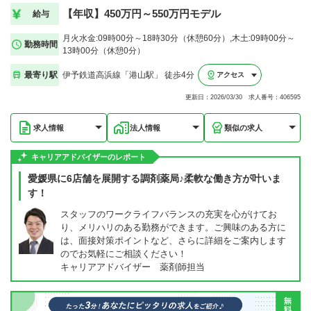
【年収】450万円～550万円モデル
給与
月火水金:09時00分～18時30分（休憩60分）,木土:09時00分～
勤務時間
13時00分（休憩0分）
最寄り駅
伊予鉄道高浜線「港山駅」 徒歩4分
アクセス
更新日：2026/03/30 求人番号：406595
求人情報
法人情報
類似の求人
キャリアアドバイザーのレポート
愛媛県に6店舗を展開する調剤薬局♪柔軟な働き方が叶いま
す！
スタッフのワークライフバランスの充実を心がけてお
り、メリハリのある勤務ができます。ご興味のある方に
は、面接対策ポイントなど、さらに詳細をご案内します
のでお気軽にご相談ください！
キャリアアドバイザー 薬剤師担当