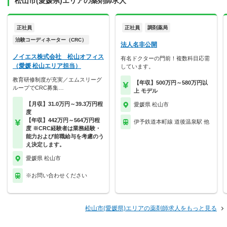
松山市(愛媛県)エリアの薬剤師求人
正社員
正社員
調剤薬局
治験コーディネーター（CRC）
法人名非公開
ノイエス株式会社 松山オフィス
有名ドクターの門前！複数科目応需
（愛媛 松山エリア担当）
しています。
教育研修制度が充実／エムスリーグ
【年収】500万円～580万円以
ループでCRC募集…
上 モデル
【月収】31.0万円～39.3万円程
愛媛県 松山市
度
【年収】442万円～564万円程
伊予鉄道本町線 道後温泉駅 他
度 ※CRC経験者は業務経験・
能力および前職給与を考慮のう
え決定します。
愛媛県 松山市
※お問い合わせください
松山市(愛媛県)エリアの薬剤師求人をもっと見る