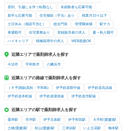
原則、引越しを伴う転勤なし
未経験者も応募可能
新卒も応募可能
住宅補助（手当）あり
残業月10ｈ以下
土日休み（相談可含む）
総合門前
管理職候補
駅チカ
車通勤可
在宅業務あり
登録販売者の求人
夏～秋入職可
ハイキャリア
積極採用中の求人
WEB面接OK
近隣エリアで薬剤師求人を探す
今治市
宇和島市
八幡浜市
近隣エリアの路線で薬剤師求人を探す
ＪＲ予讃線(高松－宇和島)
伊予鉄道郡中線
伊予鉄道高浜線
伊予鉄道本町線
伊予鉄道環状線
伊予鉄道市駅線
近隣エリアの駅で薬剤師求人を探す
粟井駅
市坪駅
伊予北条駅
伊予和気駅
大手町(愛媛)駅
土橋(愛媛)駅
松山(愛媛)駅
三津浜駅
いよ立花駅
梅本駅