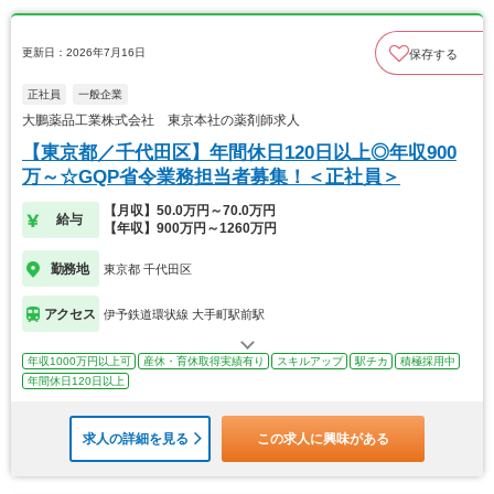
更新日：2026年7月16日
保存する
正社員
一般企業
大鵬薬品工業株式会社 東京本社の薬剤師求人
【東京都／千代田区】年間休日120日以上◎年収900
万～☆GQP省令業務担当者募集！＜正社員＞
【月収】50.0万円～70.0万円
給与
【年収】900万円～1260万円
勤務地
東京都 千代田区
アクセス
伊予鉄道環状線 大手町駅前駅
年収1000万円以上可
産休・育休取得実績有り
スキルアップ
駅チカ
積極採用中
年間休日120日以上
求人の詳細を見る
この求人に興味がある