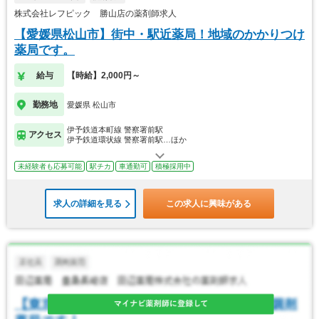
株式会社レフピック 勝山店の薬剤師求人
【愛媛県松山市】街中・駅近薬局！地域のかかりつけ
薬局です。
給与
【時給】2,000円～
勤務地
愛媛県 松山市
伊予鉄道本町線 警察署前駅
アクセス
伊予鉄道環状線 警察署前駅…ほか
未経験者も応募可能
駅チカ
車通勤可
積極採用中
求人の詳細を見る
この求人に興味がある