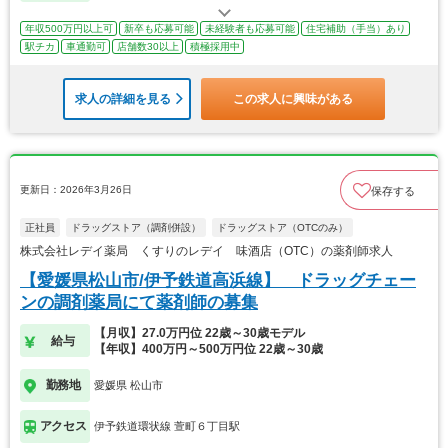
年収500万円以上可
新卒も応募可能
未経験者も応募可能
住宅補助（手当）あり
駅チカ
車通勤可
店舗数30以上
積極採用中
求人の詳細を見る
この求人に興味がある
更新日：2026年3月26日
保存する
正社員
ドラッグストア（調剤併設）
ドラッグストア（OTCのみ）
株式会社レデイ薬局 くすりのレデイ 味酒店（OTC）の薬剤師求人
【愛媛県松山市/伊予鉄道高浜線】 ドラッグチェー
ンの調剤薬局にて薬剤師の募集
【月収】27.0万円位 22歳～30歳モデル
給与
【年収】400万円～500万円位 22歳～30歳
勤務地
愛媛県 松山市
アクセス
伊予鉄道環状線 萱町６丁目駅