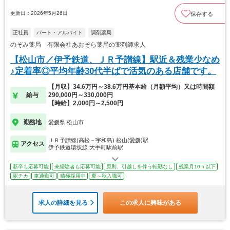
更新日：2026年5月26日
保存する
正社員
パート・アルバイト
調剤薬局
のぞみ薬局 有限会社あおぞら薬局の薬剤師求人
【松山市／伊予鉄道、ＪＲ予讃線】駅近＆残業少なめ
♪定着率◎平均年齢30代半ばで活気のある店舗です。
【月収】34.6万円～38.6万円基本給（月額平均）又は時間額
給与
290,000円～330,000円
【時給】2,000円～2,500円
勤務地
愛媛県 松山市
ＪＲ予讃線(高松－宇和島) 松山(愛媛)駅
アクセス
伊予鉄道環状線 大手町駅前駅
新卒も応募可能
未経験者も応募可能
原則、引越しを伴う転勤なし
残業月10ｈ以下
駅チカ
車通勤可
積極採用中
夏～秋入職可
求人の詳細を見る
この求人に興味がある