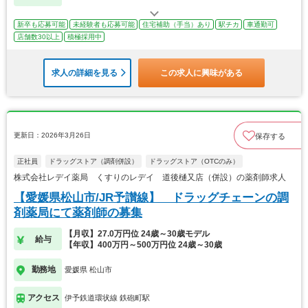
新卒も応募可能
未経験者も応募可能
住宅補助（手当）あり
駅チカ
車通勤可
店舗数30以上
積極採用中
求人の詳細を見る
この求人に興味がある
更新日：2026年3月26日
保存する
正社員
ドラッグストア（調剤併設）
ドラッグストア（OTCのみ）
株式会社レデイ薬局 くすりのレデイ 道後樋又店（併設）の薬剤師求人
【愛媛県松山市/JR予讃線】 ドラッグチェーンの調
剤薬局にて薬剤師の募集
【月収】27.0万円位 24歳～30歳モデル
給与
【年収】400万円～500万円位 24歳～30歳
勤務地
愛媛県 松山市
アクセス
伊予鉄道環状線 鉄砲町駅