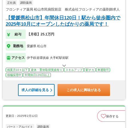
正社員
調剤薬局
フロンティア薬局 松山市民病院前店 株式会社フロンティアの薬剤師求人
【愛媛県松山市】年間休日120日！駅から徒歩圏内で
2025年10月にオープンしたばかりの薬局です！
給与
【月収】25.1万円
勤務地
愛媛県 松山市
アクセス
伊予鉄道環状線 大手町駅前駅
残業月10ｈ以下
産休・育休取得実績有り
スキルアップ
駅チカ
車通勤可
積極採用中
年間休日120日以上
求人の詳細を見る
この求人に興味がある
更新日：2025年2月12日
保存する
パート・アルバイト
調剤薬局