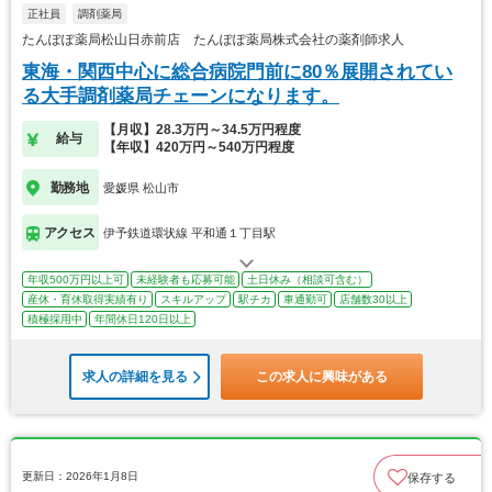
正社員
調剤薬局
たんぽぽ薬局松山日赤前店 たんぽぽ薬局株式会社の薬剤師求人
東海・関西中心に総合病院門前に80％展開されてい
る大手調剤薬局チェーンになります。
【月収】28.3万円～34.5万円程度
給与
【年収】420万円～540万円程度
勤務地
愛媛県 松山市
アクセス
伊予鉄道環状線 平和通１丁目駅
年収500万円以上可
未経験者も応募可能
土日休み（相談可含む）
産休・育休取得実績有り
スキルアップ
駅チカ
車通勤可
店舗数30以上
積極採用中
年間休日120日以上
求人の詳細を見る
この求人に興味がある
更新日：2026年1月8日
保存する