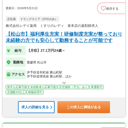
更新日：2026年5月21日
保存する
正社員
ドラッグストア（OTCのみ）
株式会社レデイ薬局 くすりのレディ 束本店の薬剤師求人
【松山市】福利厚生充実！研修制度充実が整っており
未経験の方でも安心して勤務することが可能です
給与
【月収】27.1万円24歳～
勤務地
愛媛県 松山市
伊予鉄道本町線 勝山町駅
アクセス
伊予鉄道環状線 勝山町駅…ほか
新卒も応募可能
未経験者も応募可能
住宅補助（手当）あり
車通勤可
店舗数30以上
積極採用中
求人の詳細を見る
この求人に興味がある