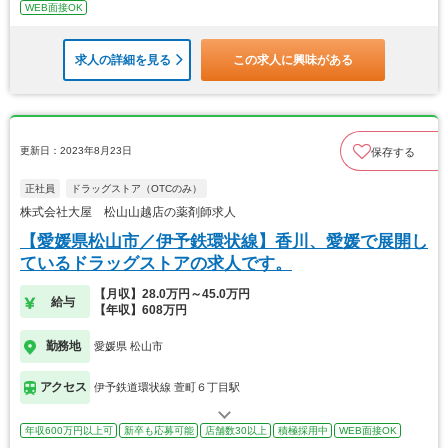
WEB面接OK
求人の詳細を見る
この求人に興味がある
更新日：2023年8月23日
保存する
正社員
ドラッグストア（OTCのみ）
株式会社大屋 松山山越店の薬剤師求人
【愛媛県松山市／伊予鉄環状線】香川、愛媛で展開し
ているドラッグストアの求人です。
【月収】28.0万円～45.0万円
給与
【年収】608万円
勤務地
愛媛県 松山市
アクセス
伊予鉄道環状線 萱町６丁目駅
年収600万円以上可
新卒も応募可能
店舗数30以上
積極採用中
WEB面接OK