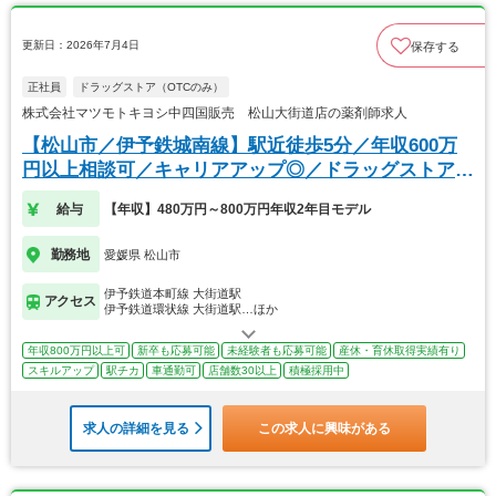
更新日：2026年7月4日
保存する
正社員
ドラッグストア（OTCのみ）
株式会社マツモトキヨシ中四国販売 松山大街道店の薬剤師求人
【松山市／伊予鉄城南線】駅近徒歩5分／年収600万
円以上相談可／キャリアアップ◎／ドラッグストア求
人
給与
【年収】480万円～800万円年収2年目モデル
勤務地
愛媛県 松山市
伊予鉄道本町線 大街道駅
アクセス
伊予鉄道環状線 大街道駅…ほか
年収800万円以上可
新卒も応募可能
未経験者も応募可能
産休・育休取得実績有り
スキルアップ
駅チカ
車通勤可
店舗数30以上
積極採用中
求人の詳細を見る
この求人に興味がある