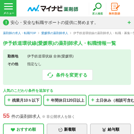
!
安心・安全な転職サポートの提供に努めます。
薬剤師の求人・転職TOP
愛媛県の薬剤師求人
伊予鉄道環状線の薬剤師求人・転職・募集一
伊予鉄道環状線(愛媛県)の薬剤師求人・転職情報一覧
勤務地
伊予鉄道環状線 全体(愛媛県)
その他
指定なし
条件を変更する
人気のこだわり条件を追加する
残業月10ｈ以下
年間休日120日以上
土日休み（相談可含
55
件の薬剤師求人
※ 非公開求人を除く
おすすめ順
新着順
給与順