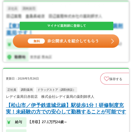
更新日：2026年5月26日
保存する
正社員
調剤薬局
ドラッグストア（調剤併設）
レデイ薬局日赤前店 株式会社レデイ薬局の薬剤師求人
【松山市／伊予鉄道城北線】駅徒歩1分！研修制度充
実！未経験の方での安心して勤務することが可能です
給与
【月収】27.1万円24歳～