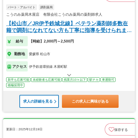
パート・アルバイト
調剤薬局
こうのみ薬局木屋店 有限会社こうのみ薬局の薬剤師求人
【松山市／JR伊予鉄城北線】ベテラン薬剤師多数在
籍で調剤になれてない方も丁寧に指導を受けられま
す！
給与
【時給】2,000円～2,500円
勤務地
愛媛県 松山市
アクセス
伊予鉄道環状線 木屋町駅
新卒も応募可能
未経験者も応募可能
残業月10ｈ以下
駅チカ
車通勤可
積極採用中
求人の詳細を見る
この求人に興味がある
更新日：2025年12月19日
保存する