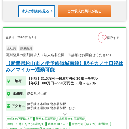
求人の詳細を見る
この求人に興味がある
更新日：2026年1月7日
保存する
正社員
調剤薬局
調剤薬局の薬剤師求人（法人名非公開 ※詳細はお問合せください）
【愛媛県松山市／伊予鉄道城南線】駅チカ／土日祝休
み／マイカー通勤可能
【月収】31.0万円～46.0万円位 30歳～モデル
給与
【年収】380万円～550万円位 30歳～モデル
勤務地
愛媛県 松山市
伊予鉄道本町線 警察署前駅
アクセス
伊予鉄道環状線 警察署前駅…ほか
年収550万円以上可
新卒も応募可能
未経験者も応募可能
原則、引越しを伴う転勤なし
残業月10ｈ以下
総合門前
駅チカ
車通勤可