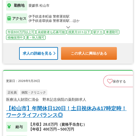
勤務地
愛媛県 松山市
伊予鉄道本町線 警察署前駅
アクセス
伊予鉄道環状線 警察署前駅…ほか
年収600万円以上可
未経験者も応募可能
残業月10ｈ以下
駅チカ
車通勤可
積極採用中
夏～秋入職可
求人の詳細を見る
この求人に興味がある
更新日：2026年5月26日
保存する
正社員
病院・クリニック
医療法人財団仁清会 野本記念病院の薬剤師求人
【松山市】年間休日120日！土日祝休み&17時定時！
ワークライフバランス◎
【月収】28.0万円（資格手当含む）
給与
【年収】400万円～500万円