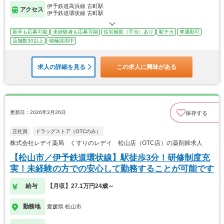
伊予鉄道高浜線 古町駅
アクセス
伊予鉄道環状線 古町駅
新卒も応募可能
未経験者も応募可能
住宅補助（手当）あり
駅チカ
車通勤可
店舗数30以上
積極採用中
求人の詳細を見る
この求人に興味がある
更新日：2026年3月26日
保存する
正社員
ドラッグストア（OTCのみ）
株式会社レデイ薬局 くすりのレデイ 松山店（OTC店）の薬剤師求人
【松山市／伊予鉄道環状線】駅徒歩3分！研修制度充
実！未経験の方での安心して勤務することが可能です
給与
【月収】27.1万円24歳～
勤務地
愛媛県 松山市