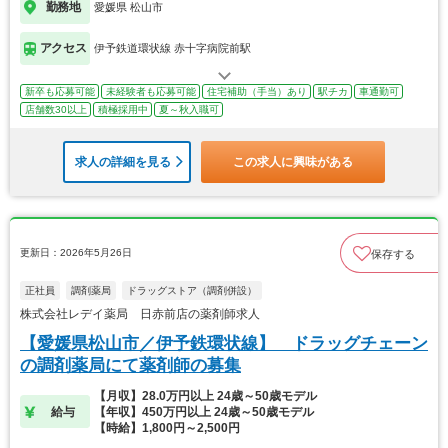
勤務地
愛媛県 松山市
アクセス
伊予鉄道環状線 赤十字病院前駅
新卒も応募可能
未経験者も応募可能
住宅補助（手当）あり
駅チカ
車通勤可
店舗数30以上
積極採用中
夏～秋入職可
求人の詳細を見る
この求人に興味がある
更新日：2026年5月26日
保存する
正社員
調剤薬局
ドラッグストア（調剤併設）
株式会社レデイ薬局 日赤前店の薬剤師求人
【愛媛県松山市／伊予鉄環状線】 ドラッグチェーン
の調剤薬局にて薬剤師の募集
【月収】28.0万円以上 24歳～50歳モデル
給与
【年収】450万円以上 24歳～50歳モデル
【時給】1,800円～2,500円