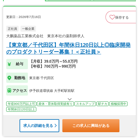
更新日：2026年7月16日
保存する
正社員
一般企業
大鵬薬品工業株式会社 東京本社の薬剤師求人
【東京都／千代田区】年間休日120日以上◎臨床開発
のプロダクトリーダー募集！＜正社員＞
【月収】39.0万円～55.0万円
給与
【年収】700万円～990万円
勤務地
東京都 千代田区
アクセス
伊予鉄道環状線 大手町駅前駅
年収900万円以上可
産休・育休取得実績有り
スキルアップ
駅チカ
積極採用中
年間休日120日以上
求人の詳細を見る
この求人に興味がある