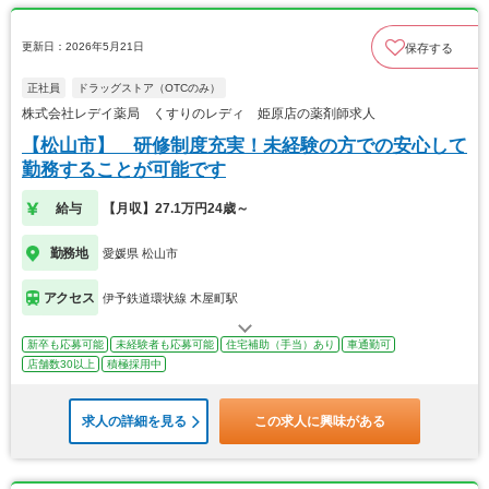
更新日：2026年5月21日
保存する
正社員
ドラッグストア（OTCのみ）
株式会社レデイ薬局 くすりのレディ 姫原店の薬剤師求人
【松山市】 研修制度充実！未経験の方での安心して
勤務することが可能です
給与
【月収】27.1万円24歳～
勤務地
愛媛県 松山市
アクセス
伊予鉄道環状線 木屋町駅
新卒も応募可能
未経験者も応募可能
住宅補助（手当）あり
車通勤可
店舗数30以上
積極採用中
求人の詳細を見る
この求人に興味がある