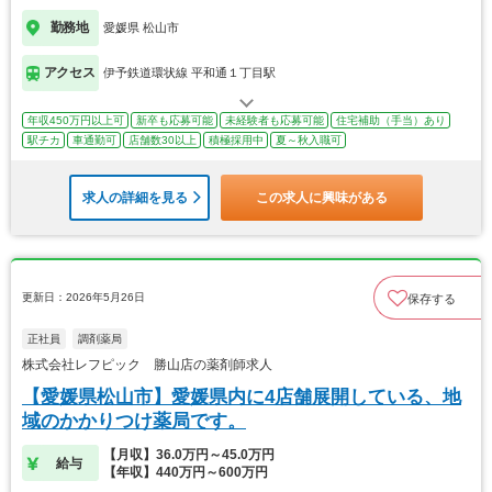
勤務地
愛媛県 松山市
アクセス
伊予鉄道環状線 平和通１丁目駅
年収450万円以上可
新卒も応募可能
未経験者も応募可能
住宅補助（手当）あり
駅チカ
車通勤可
店舗数30以上
積極採用中
夏～秋入職可
求人の詳細を見る
この求人に興味がある
更新日：2026年5月26日
保存する
正社員
調剤薬局
株式会社レフピック 勝山店の薬剤師求人
【愛媛県松山市】愛媛県内に4店舗展開している、地
域のかかりつけ薬局です。
【月収】36.0万円～45.0万円
給与
【年収】440万円～600万円