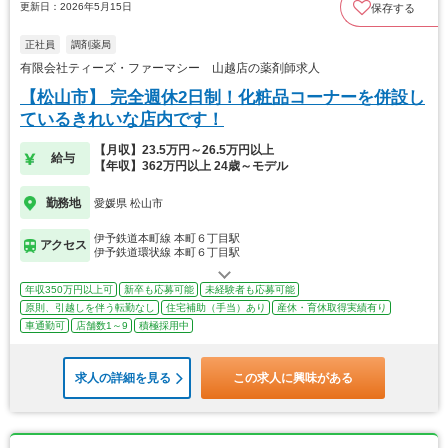
更新日：2026年5月15日
保存する
正社員
調剤薬局
有限会社ティーズ・ファーマシー 山越店の薬剤師求人
【松山市】 完全週休2日制！化粧品コーナーを併設し
ているきれいな店内です！
【月収】23.5万円～26.5万円以上
給与
【年収】362万円以上 24歳～モデル
勤務地
愛媛県 松山市
伊予鉄道本町線 本町６丁目駅
アクセス
伊予鉄道環状線 本町６丁目駅
年収350万円以上可
新卒も応募可能
未経験者も応募可能
原則、引越しを伴う転勤なし
住宅補助（手当）あり
産休・育休取得実績有り
車通勤可
店舗数1～9
積極採用中
求人の詳細を見る
この求人に興味がある