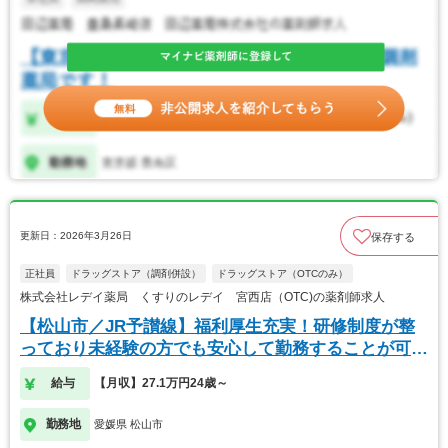
更新日：2026年3月26日
保存する
正社員
ドラッグストア（調剤併設）
ドラッグストア（OTCのみ）
株式会社レデイ薬局 くすりのレデイ 宮西店（OTC)の薬剤師求人
【松山市／JR予讃線】福利厚生充実！研修制度が整
っており未経験の方でも安心して勤務することが可能
です
給与
【月収】27.1万円24歳～
勤務地
愛媛県 松山市