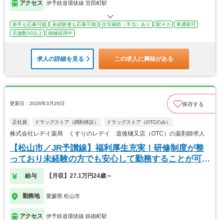
アクセス
伊予鉄道環状線 宮田町駅
新卒も応募可能
未経験者も応募可能
住宅補助（手当）あり
駅チカ
車通勤可
店舗数30以上
積極採用中
求人の詳細を見る
この求人に興味がある
更新日：2026年3月26日
保存する
正社員
ドラッグストア（調剤併設）
ドラッグストア（OTCのみ）
株式会社レデイ薬局 くすりのレデイ 道後樋又店（OTC）の薬剤師求人
【松山市／JR予讃線】福利厚生充実！研修制度が整
っており未経験の方でも安心して勤務することが可能
です
給与
【月収】27.1万円24歳～
勤務地
愛媛県 松山市
アクセス
伊予鉄道環状線 鉄砲町駅