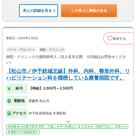
求人の詳細を見る
この求人に興味がある
更新日：2026年1月9日
保存する
パート・アルバイト
病院・クリニック
病院・クリニックの薬剤師求人（法人名非公開 ※詳細はお問合せくださ
い）
【松山市／伊予鉄城北線】外科、内科、整形外科、リ
ハビリテーション科を標榜している療養病院です。
給与
【時給】2,000円～2,500円
勤務地
愛媛県 松山市
アクセス
伊予鉄道環状線 木屋町駅
未経験者も応募可能
原則、引越しを伴う転勤なし
土日休み（相談可含む）
駅チカ
車通勤可
積極採用中