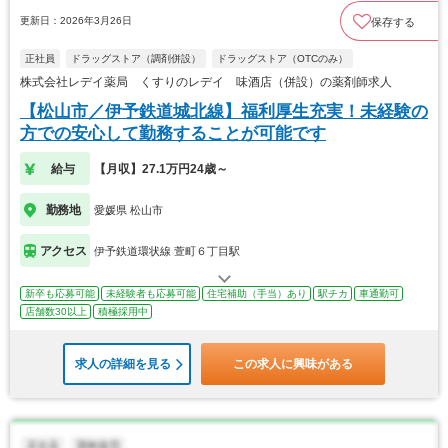
更新日：2026年3月26日
保存する
正社員
ドラッグストア（調剤併設）
ドラッグストア（OTCのみ）
株式会社レデイ薬局 くすりのレデイ 味酒店（併設）の薬剤師求人
【松山市／伊予鉄道城北線】福利厚生充実！未経験の
方での安心して勤務することが可能です
給与
【月収】27.1万円24歳～
勤務地
愛媛県 松山市
アクセス
伊予鉄道環状線 萱町６丁目駅
新卒も応募可能
未経験者も応募可能
住宅補助（手当）あり
駅チカ
車通勤可
店舗数30以上
積極採用中
求人の詳細を見る
この求人に興味がある