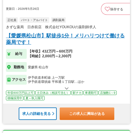
更新日：2026年5月26日
保存する
正社員
パート・アルバイト
調剤薬局
きずな薬局 日赤前店 株式会社YOUKOUの薬剤師求人
【愛媛県松山市】駅徒歩1分！メリハリつけて働ける
薬局です！
【年収】432万円～600万円
給与
【時給】2,000円～2,300円
勤務地
愛媛県 松山市
伊予鉄道本町線 上一万駅
アクセス
伊予鉄道環状線 平和通１丁目駅…ほか
年収600万円以上可
土日休み（相談可含む）
駅チカ
車通勤可
店舗数1～9
積極採用中
夏～秋入職可
求人の詳細を見る
この求人に興味がある