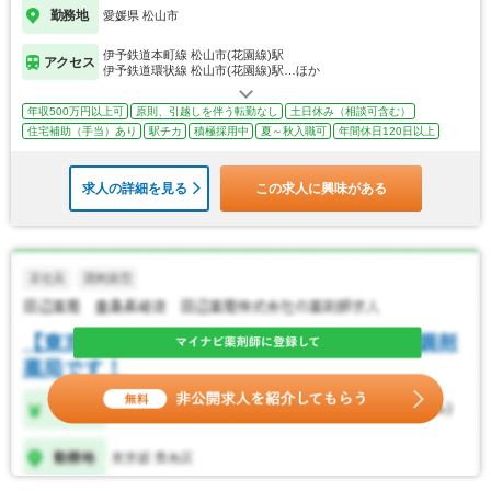
勤務地
愛媛県 松山市
伊予鉄道本町線 松山市(花園線)駅
アクセス
伊予鉄道環状線 松山市(花園線)駅…ほか
年収500万円以上可
原則、引越しを伴う転勤なし
土日休み（相談可含む）
住宅補助（手当）あり
駅チカ
積極採用中
夏～秋入職可
年間休日120日以上
求人の詳細を見る
この求人に興味がある