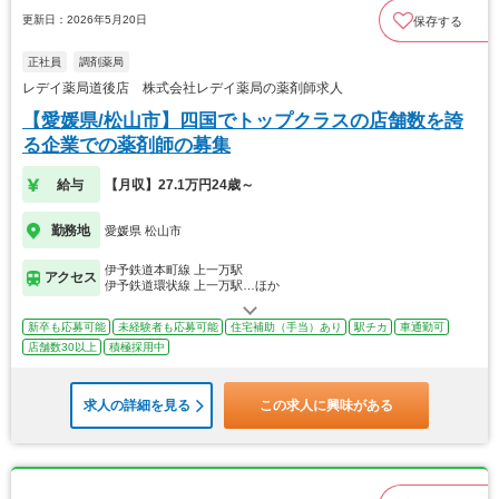
更新日：2026年5月20日
保存する
正社員
調剤薬局
レデイ薬局道後店 株式会社レデイ薬局の薬剤師求人
【愛媛県/松山市】四国でトップクラスの店舗数を誇
る企業での薬剤師の募集
給与
【月収】27.1万円24歳～
勤務地
愛媛県 松山市
伊予鉄道本町線 上一万駅
アクセス
伊予鉄道環状線 上一万駅…ほか
新卒も応募可能
未経験者も応募可能
住宅補助（手当）あり
駅チカ
車通勤可
店舗数30以上
積極採用中
求人の詳細を見る
この求人に興味がある