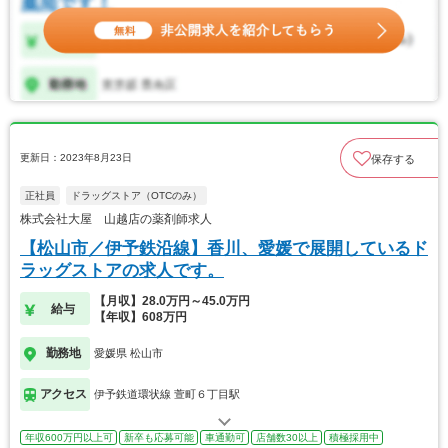
更新日：2023年8月23日
保存する
正社員
ドラッグストア（OTCのみ）
株式会社大屋 山越店の薬剤師求人
【松山市／伊予鉄沿線】香川、愛媛で展開しているド
ラッグストアの求人です。
【月収】28.0万円～45.0万円
給与
【年収】608万円
勤務地
愛媛県 松山市
アクセス
伊予鉄道環状線 萱町６丁目駅
年収600万円以上可
新卒も応募可能
車通勤可
店舗数30以上
積極採用中