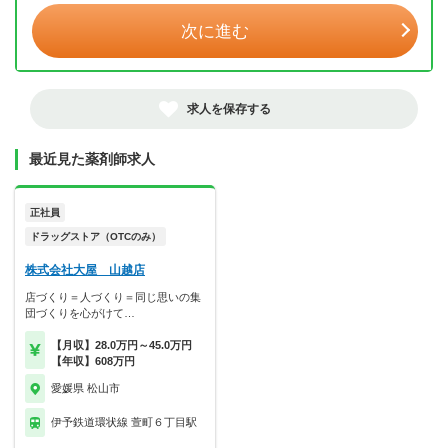
次に進む
求人を保存する
最近見た薬剤師求人
正社員
ドラッグストア（OTCのみ）
株式会社大屋 山越店
店づくり＝人づくり＝同じ思いの集
団づくりを心がけて…
【月収】28.0万円～45.0万円
【年収】608万円
愛媛県 松山市
伊予鉄道環状線 萱町６丁目駅