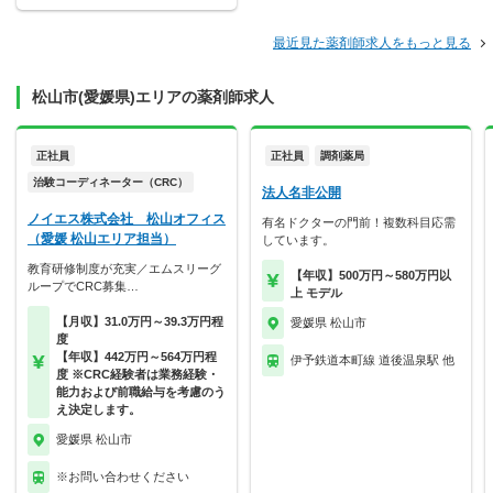
最近見た薬剤師求人をもっと見る
松山市(愛媛県)エリアの薬剤師求人
正社員
正社員
調剤薬局
治験コーディネーター（CRC）
法人名非公開
ノイエス株式会社 松山オフィス
有名ドクターの門前！複数科目応需
（愛媛 松山エリア担当）
しています。
教育研修制度が充実／エムスリーグ
【年収】500万円～580万円以
ループでCRC募集…
上 モデル
【月収】31.0万円～39.3万円程
愛媛県 松山市
度
【年収】442万円～564万円程
伊予鉄道本町線 道後温泉駅 他
度 ※CRC経験者は業務経験・
能力および前職給与を考慮のう
え決定します。
愛媛県 松山市
※お問い合わせください