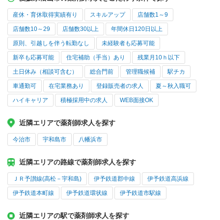
産休・育休取得実績有り
スキルアップ
店舗数1～9
店舗数10～29
店舗数30以上
年間休日120日以上
原則、引越しを伴う転勤なし
未経験者も応募可能
新卒も応募可能
住宅補助（手当）あり
残業月10ｈ以下
土日休み（相談可含む）
総合門前
管理職候補
駅チカ
車通勤可
在宅業務あり
登録販売者の求人
夏～秋入職可
ハイキャリア
積極採用中の求人
WEB面接OK
近隣エリアで薬剤師求人を探す
今治市
宇和島市
八幡浜市
近隣エリアの路線で薬剤師求人を探す
ＪＲ予讃線(高松－宇和島)
伊予鉄道郡中線
伊予鉄道高浜線
伊予鉄道本町線
伊予鉄道環状線
伊予鉄道市駅線
近隣エリアの駅で薬剤師求人を探す