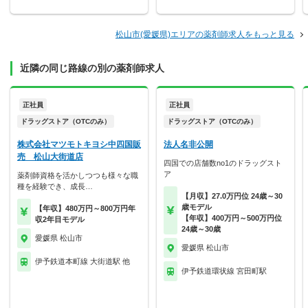
松山市(愛媛県)エリアの薬剤師求人をもっと見る
近隣の同じ路線の別の薬剤師求人
正社員
正社員
ドラッグストア（OTCのみ）
ドラッグストア（OTCのみ）
株式会社マツモトキヨシ中四国販
法人名非公開
売 松山大街道店
四国での店舗数no1のドラッグスト
ア
薬剤師資格を活かしつつも様々な職
種を経験でき、成長…
【月収】27.0万円位 24歳～30
歳モデル
【年収】480万円～800万円年
【年収】400万円～500万円位
収2年目モデル
24歳～30歳
愛媛県 松山市
愛媛県 松山市
伊予鉄道本町線 大街道駅 他
伊予鉄道環状線 宮田町駅