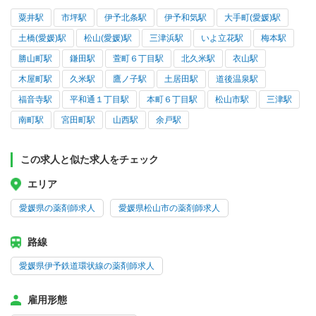
粟井駅
市坪駅
伊予北条駅
伊予和気駅
大手町(愛媛)駅
土橋(愛媛)駅
松山(愛媛)駅
三津浜駅
いよ立花駅
梅本駅
勝山町駅
鎌田駅
萱町６丁目駅
北久米駅
衣山駅
木屋町駅
久米駅
鷹ノ子駅
土居田駅
道後温泉駅
福音寺駅
平和通１丁目駅
本町６丁目駅
松山市駅
三津駅
南町駅
宮田町駅
山西駅
余戸駅
この求人と似た求人をチェック
エリア
愛媛県の薬剤師求人
愛媛県松山市の薬剤師求人
路線
愛媛県伊予鉄道環状線の薬剤師求人
雇用形態