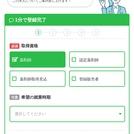
この求人についてご案内差し上げます！
1分で登録完了
1
2
3
4
5
取得資格
必須
必須
薬剤師
認定薬剤師
薬剤師取得見込
登録販売者
取得予定年
希望の就業時期
必須
任意
年 3月