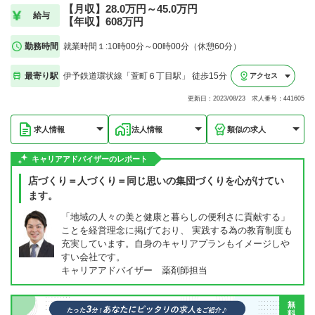
【月収】28.0万円～45.0万円
給与
【年収】608万円
勤務時間
就業時間１:10時00分～00時00分（休憩60分）
最寄り駅
伊予鉄道環状線「萱町６丁目駅」 徒歩15分
アクセス
更新日：2023/08/23 求人番号：441605
求人情報
法人情報
類似の求人
キャリアアドバイザーのレポート
店づくり＝人づくり＝同じ思いの集団づくりを心がけてい
ます。
「地域の人々の美と健康と暮らしの便利さに貢献する」
ことを経営理念に掲げており、 実践する為の教育制度も
充実しています。自身のキャリアプランもイメージしや
すい会社です。
キャリアアドバイザー 薬剤師担当