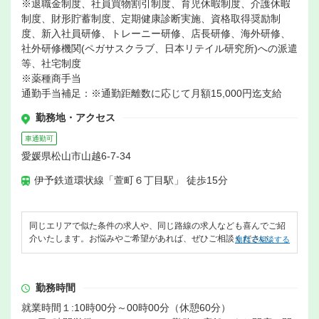
※退職金制度、社員買物割引制度、育児休暇制度、介護休暇
制度、財形貯蓄制度、定期健康診断実施、資格取得奨励制
度、新入社員研修、トレーニー研修、店長研修、海外研修、
社外研修機関(ペガサスクラブ、日本リテイル研究所)への派遣
等、社宅制度
※薬種商手当
通勤手当補足：※通勤距離数に応じて月額15,000円迄支給
勤務地・アクセス
車通勤可
愛媛県松山市山越6-7-34
伊予鉄道環状線「萱町６丁目駅」 徒歩15分
同じエリアで似た条件の求人や、同じ路線の求人なども喜んでご紹
介いたします。お悩みやご希望があれば、ぜひご相談ください。
無料で相談する
勤務時間
就業時間１:10時00分～00時00分（休憩60分）