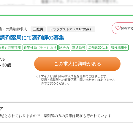
保存す
店）の薬剤師求人
正社員
ドラッグストア（OTCのみ）
調剤薬局にて薬剤師の募集
験者も応募可能
住宅補助（手当）あり
駅チカ
車通勤可
店舗数30以上
積極採用中
デル
この求人に興味がある
～30歳
マイナビ薬剤師が求人情報を無料でご提供します。
薬局・病院等への直接応募・問い合わせではありません
のでご安心ください。
ア
理想とされておりますので、薬剤師の方の採用は現在も行われています