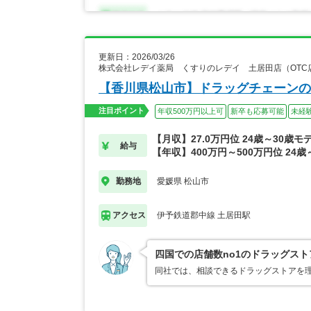
更新日：2026/03/26
株式会社レデイ薬局 くすりのレデイ 土居田店（OTC
【香川県松山市】ドラッグチェーンの
注目ポイント
年収500万円以上可
新卒も応募可能
未経
【月収】27.0万円位 24歳～30歳モ
給与
【年収】400万円～500万円位 24歳
愛媛県 松山市
勤務地
伊予鉄道郡中線 土居田駅
アクセス
四国での店舗数no1のドラッグスト
同社では、相談できるドラッグストアを