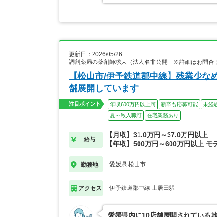
更新日：2026/05/26
調剤薬局の薬剤師求人（法人名非公開 ※詳細はお問合
【松山市/伊予鉄道郡中線】残業少なめ
舗展開しています
注目ポイント
年収600万円以上可
新卒も応募可能
未経
夏～秋入職可
在宅業務あり
【月収】31.0万円～37.0万円以上
給与
【年収】500万円～600万円以上 モ
愛媛県 松山市
勤務地
伊予鉄道郡中線 土居田駅
アクセス
愛媛県内に10店舗展開されている