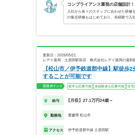
コンプライアンス重視の店舗設計！
入社から各々のステップに合わせた研修
の集合研修もはじめており、未経験で入
更新日：2026/05/21
レデイ薬局 土居田駅前店 株式会社レデイ薬局の薬剤
【松山市／伊予鉄道郡中線】駅徒歩2
することが可能です
注目ポイント
新卒も応募可能
未経験者も応募可能
住宅
【月収】27.1万円24歳～
給与
愛媛県 松山市
勤務地
伊予鉄道郡中線 土居田駅
アクセス