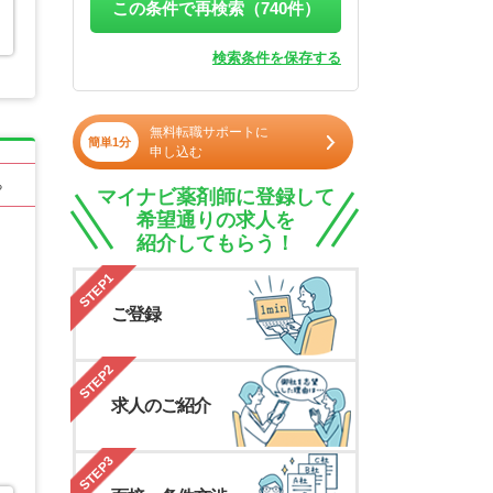
この条件で再検索（
740
件）
検索条件を保存する
無料転職サポートに
簡単1分
申し込む
る
マイナビ薬剤師に登録して
希望通りの求人を
紹介してもらう！
STEP1
ご登録
STEP2
求人のご紹介
STEP3