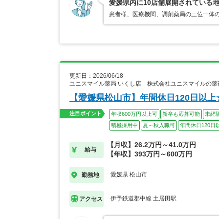
愛媛県内に10店舗展開されている
患者様、医療機関、調剤薬局の三位一体
更新日：2026/06/18
ユニスマイル薬局 いくし店 株式会社ユニスマイルの薬
【愛媛県松山市】年間休日120日以
注目ポイント
年収600万円以上可
新卒も応募可能
未経
積極採用中
夏～秋入職可
年間休日120日
【月収】26.2万円～41.0万円
給与
【年収】393万円～600万円
愛媛県 松山市
勤務地
伊予鉄道郡中線 土居田駅
アクセス