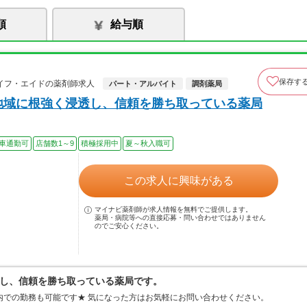
順
給与順
保存す
イフ・エイドの薬剤師求人
パート・アルバイト
調剤薬局
地域に根強く浸透し、信頼を勝ち取っている薬局
車通勤可
店舗数1～9
積極採用中
夏～秋入職可
この求人に興味がある
マイナビ薬剤師が求人情報を無料でご提供します。
薬局・病院等への直接応募・問い合わせではありません
のでご安心ください。
し、信頼を勝ち取っている薬局です。
内での勤務も可能です★ 気になった方はお気軽にお問い合わせください。