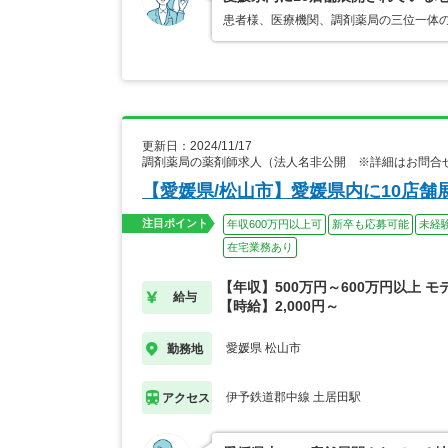
患者様、医療機関、調剤薬局の三位一体
更新日：2024/11/17
調剤薬局の薬剤師求人（法人名非公開 ※詳細はお問合
【愛媛県/松山市】愛媛県内に10店
注目ポイント
年収600万円以上可
新卒も応募可能
未経
在宅業務あり
【年収】500万円～600万円以上 モ
給与
【時給】2,000円～
愛媛県 松山市
勤務地
伊予鉄道郡中線 土居田駅
アクセス