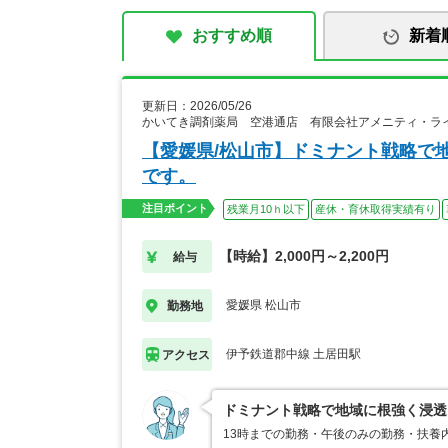
おすすめ順
新着
更新日：2026/05/26
かいてき調剤薬局 空港通店 有限会社アメニティ・ラ
【愛媛県/松山市】ドミナント戦略で
です。
注目ポイント
残業月10ｈ以下
産休・育休取得実績有り
【時給】2,000円～2,200円
給与
愛媛県 松山市
勤務地
伊予鉄道郡中線 土居田駅
アクセス
ドミナント戦略で地域に根強く浸透
13時までの勤務・午後のみの勤務・扶養