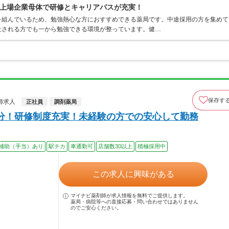
上場企業母体で研修とキャリアパスが充実！
を組んでいるため、勉強熱心な方におすすめできる薬局です。中途採用の方を集めて
社される方でも一から勉強できる環境が整っています。健…
保存す
師求人
正社員
調剤薬局
分！研修制度充実！未経験の方での安心して勤務
補助（手当）あり
駅チカ
車通勤可
店舗数30以上
積極採用中
この求人に興味がある
マイナビ薬剤師が求人情報を無料でご提供します。
薬局・病院等への直接応募・問い合わせではありません
のでご安心ください。