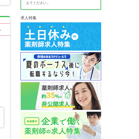
えてください」
求人特集
る