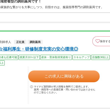
地域密着型の調剤薬局です！
の家族的な繋がりを大事にしつつ、目指すのは、服薬指導専門の調剤薬局です。
保存す
剤師求人
正社員
調剤薬局
上☆福利厚生・研修制度充実の安心環境◎
験者も応募可能
残業月10ｈ以下
産休・育休取得実績有り
スキルアップ
店舗数30以上
以上
この求人に興味がある
マイナビ薬剤師が求人情報を無料でご提供します。
薬局・病院等への直接応募・問い合わせではありません
のでご安心ください。