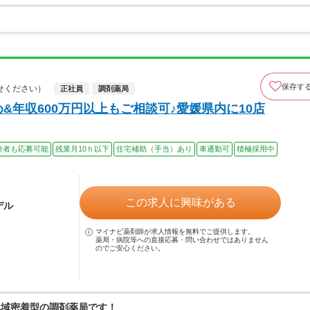
保存す
せください）
正社員
調剤薬局
&年収600万円以上もご相談可♪愛媛県内に10店
験者も応募可能
残業月10ｈ以下
住宅補助（手当）あり
車通勤可
積極採用中
この求人に興味がある
デル
マイナビ薬剤師が求人情報を無料でご提供します。
薬局・病院等への直接応募・問い合わせではありません
のでご安心ください。
地域密着型の調剤薬局です！