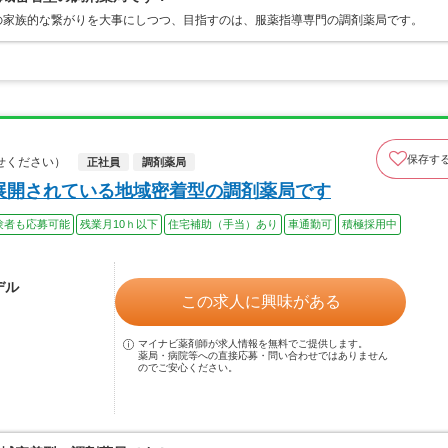
の家族的な繋がりを大事にしつつ、目指すのは、服薬指導専門の調剤薬局です。
保存す
せください）
正社員
調剤薬局
舗展開されている地域密着型の調剤薬局です
験者も応募可能
残業月10ｈ以下
住宅補助（手当）あり
車通勤可
積極採用中
デル
この求人に興味がある
マイナビ薬剤師が求人情報を無料でご提供します。
薬局・病院等への直接応募・問い合わせではありません
のでご安心ください。