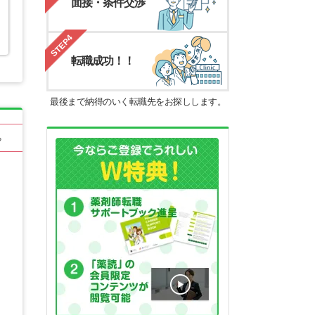
面接・条件交渉
STEP4
転職成功！！
最後まで納得のいく転職先をお探しします。
る