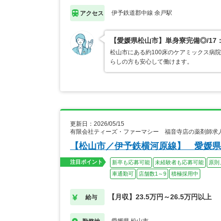
伊予鉄道郡中線 余戸駅
アクセス
【愛媛県松山市】単身寮完備◎/17
松山市にある約100床のケアミックス病
らしの方も安心して働けます。
更新日：2026/05/15
有限会社ティーズ・ファーマシー 福音寺店の薬剤師求
【松山市／伊予鉄横河原線】 愛媛県
注目ポイント
新卒も応募可能
未経験者も応募可能
原則
車通勤可
店舗数1～9
積極採用中
【月収】23.5万円～26.5万円以上
給与