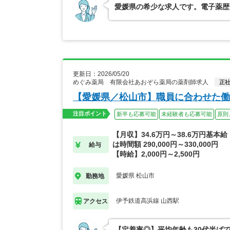
愛媛県の希少な求人です。電子薬歴
更新日：2026/05/20
めぐみ薬局 有限会社あおぞら薬局の薬剤師求人
正
【愛媛県／松山市】職員に合わせた働
注目ポイント
新卒も応募可能
未経験者も応募可能
原則
【月収】34.6万円～38.6万円基本
は時間額 290,000円～330,000円
給与
【時給】2,000円～2,500円
愛媛県 松山市
勤務地
伊予鉄道高浜線 山西駅
アクセス
【定着率◎】平均年齢も30代半ば