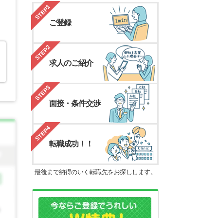
STEP1
ご登録
STEP2
求人のご紹介
STEP3
面接・条件交渉
STEP4
転職成功！！
最後まで納得のいく転職先をお探しします。