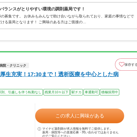
LBバランスがとりやすい環境の調剤薬局です！
の募集です。 お休みもみんなで助け合いながら取られており、家庭の事情などで
ける薬局となります！ ご興味のある方はご面接の…
保存す
病院・クリニック
生充実！17:30まで！透析医療を中心とした病
原則、引越しを伴う転勤なし
残業月10ｈ以下
駅チカ
車通勤可
積極採用中
この求人に興味がある
マイナビ薬剤師が求人情報を無料でご提供します。
薬局・病院等への直接応募・問い合わせではありません
のでご安心ください。