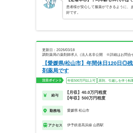
患者様が安心して服薬ができるように、ま
好です。
更新日：2026/03/18
調剤薬局の薬剤師求人（法人名非公開 ※詳細はお問合
【愛媛県/松山市】年間休日120日◎
剤薬局です
注目ポイント
年収500万円以上可
原則、引越しを伴う転
【月収】40.0万円程度
給与
【年収】500万円程度
愛媛県 松山市
勤務地
伊予鉄道高浜線 山西駅
アクセス