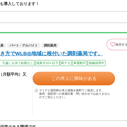
も導入しております！
保存す
社員
パート・アルバイト
調剤薬局
き方でWLB◎地域に根付いた調剤薬局です。
、引越しを伴う転勤なし
残業月10ｈ以下
駅チカ
車通勤可
積極採用中
給（月額平均）又
この求人に興味がある
マイナビ薬剤師が求人情報を無料でご提供します。
薬局・病院等への直接応募・問い合わせではありません
のでご安心ください。
で活気のある職場です