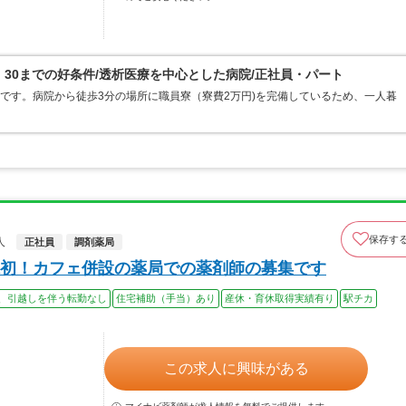
：30までの好条件/透析医療を中心とした病院/正社員・パート
院です。病院から徒歩3分の場所に職員寮（寮費2万円)を完備しているため、一人暮
保存す
人
正社員
調剤薬局
初！カフェ併設の薬局での薬剤師の募集です
、引越しを伴う転勤なし
住宅補助（手当）あり
産休・育休取得実績有り
駅チカ
この求人に興味がある