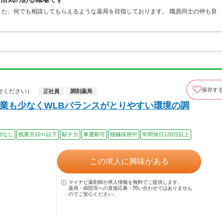
た、何でも相談してもらえるような薬局を目指しております。 職員同士の仲も良
保存す
せください）
正社員
調剤薬局
残業も少なくWLBバランスがとりやすい環境の調
勤なし
残業月10ｈ以下
駅チカ
車通勤可
積極採用中
年間休日120日以上
この求人に興味がある
マイナビ薬剤師が求人情報を無料でご提供します。
薬局・病院等への直接応募・問い合わせではありません
のでご安心ください。