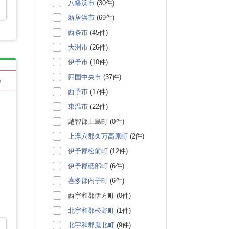
八幡浜市
(30件)
新居浜市
(69件)
西条市
(45件)
大洲市
(26件)
伊予市
(10件)
四国中央市
(37件)
る
西予市
(17件)
東温市
(22件)
越智郡上島町 (0件)
上浮穴郡久万高原町
(2件)
伊予郡松前町
(12件)
伊予郡砥部町
(6件)
喜多郡内子町
(6件)
西宇和郡伊方町 (0件)
北宇和郡松野町
(1件)
北宇和郡鬼北町
(9件)