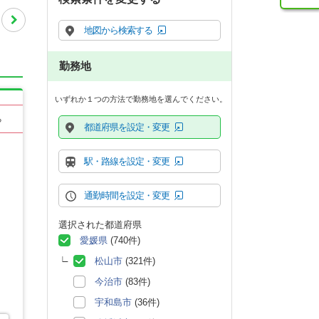
地図から検索する
勤務地
いずれか１つの方法で勤務地を選んでください。
る
都道府県を設定・変更
駅・路線を設定・変更
通勤時間を設定・変更
選択された都道府県
愛媛県
(740件)
松山市
(321件)
今治市
(83件)
宇和島市
(36件)