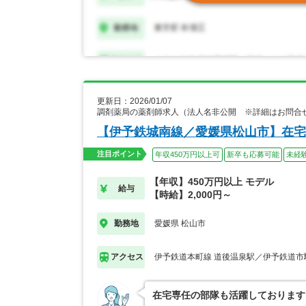
更新日：2026/01/07
調剤薬局の薬剤師求人（法人名非公開 ※詳細はお問合
【伊予鉄城南線／愛媛県松山市】在宅
注目ポイント
年収450万円以上可
新卒も応募可能
未経
【年収】450万円以上 モデル
給与
【時給】2,000円～
愛媛県 松山市
勤務地
伊予鉄道本町線 道後温泉駅／伊予鉄道市
アクセス
在宅専任の部隊も活躍しております