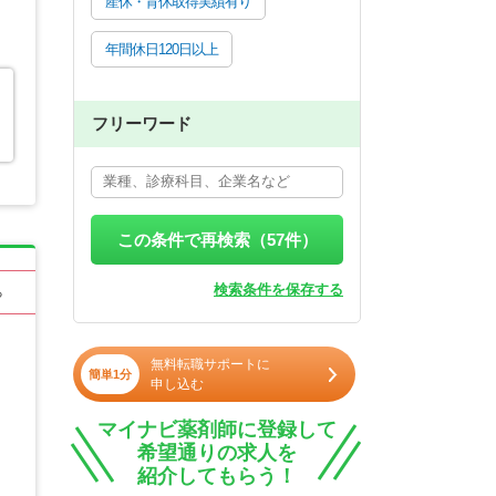
産休・育休取得実績有り
年間休日120日以上
フリーワード
この条件で再検索（
57
件）
検索条件を保存する
る
無料転職サポートに
簡単1分
申し込む
マイナビ薬剤師に登録して
希望通りの求人を
紹介してもらう！