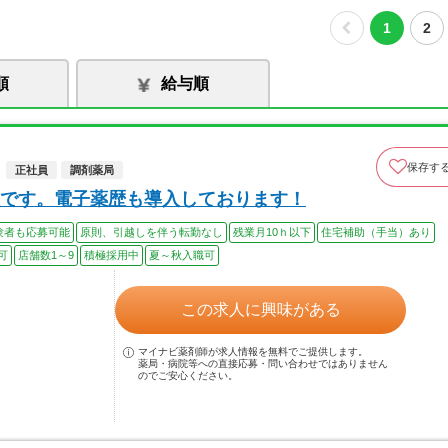
1
2
順
給与順
保存す
正社員
調剤薬局
です。電子薬歴も導入しております！
験者も応募可能
原則、引越しを伴う転勤なし
残業月10ｈ以下
住宅補助（手当）あり
可
店舗数1～9
積極採用中
夏～秋入職可
この求人に興味がある
マイナビ薬剤師が求人情報を無料でご提供します。
薬局・病院等への直接応募・問い合わせではありません
のでご安心ください。