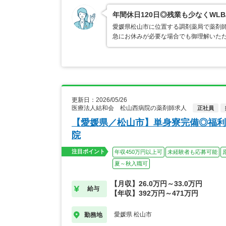
年間休日120日◎残業も少なくW
愛媛県松山市に位置する調剤薬局で薬剤師
急にお休みが必要な場合でも御理解いただ
更新日：2026/05/26
医療法人結和会 松山西病院の薬剤師求人
正社員
【愛媛県／松山市】単身寮完備◎福利厚
院
注目ポイント
年収450万円以上可
未経験者も応募可能
夏～秋入職可
【月収】26.0万円～33.0万円
給与
【年収】392万円～471万円
愛媛県 松山市
勤務地