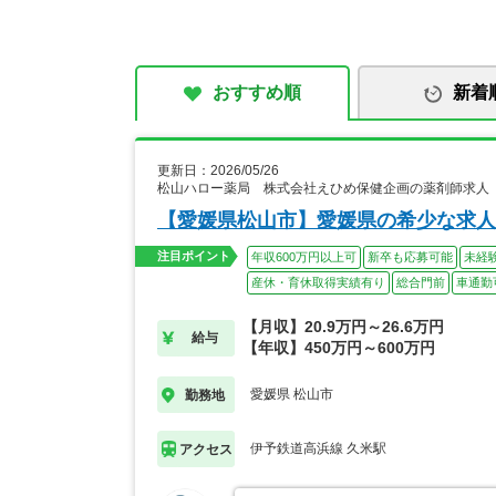
おすすめ順
新着
更新日：2026/05/26
松山ハロー薬局 株式会社えひめ保健企画の薬剤師求人
【愛媛県松山市】愛媛県の希少な求人
注目ポイント
年収600万円以上可
新卒も応募可能
未経
産休・育休取得実績有り
総合門前
車通勤
【月収】20.9万円～26.6万円
給与
【年収】450万円～600万円
愛媛県 松山市
勤務地
伊予鉄道高浜線 久米駅
アクセス