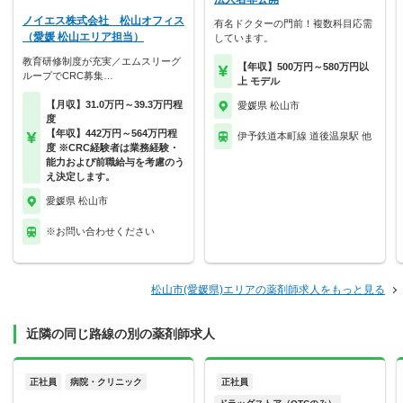
ノイエス株式会社 松山オフィス
有名ドクターの門前！複数科目応需
（愛媛 松山エリア担当）
しています。
教育研修制度が充実／エムスリーグ
【年収】500万円～580万円以
ループでCRC募集…
上 モデル
【月収】31.0万円～39.3万円程
愛媛県 松山市
度
【年収】442万円～564万円程
伊予鉄道本町線 道後温泉駅 他
度 ※CRC経験者は業務経験・
能力および前職給与を考慮のう
え決定します。
愛媛県 松山市
※お問い合わせください
松山市(愛媛県)エリアの薬剤師求人をもっと見る
近隣の同じ路線の別の薬剤師求人
正社員
病院・クリニック
正社員