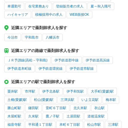
車通勤可
在宅業務あり
登録販売者の求人
夏～秋入職可
ハイキャリア
積極採用中の求人
WEB面接OK
近隣エリアで薬剤師求人を探す
今治市
宇和島市
八幡浜市
近隣エリアの路線で薬剤師求人を探す
ＪＲ予讃線(高松－宇和島)
伊予鉄道郡中線
伊予鉄道高浜線
伊予鉄道本町線
伊予鉄道環状線
伊予鉄道市駅線
近隣エリアの駅で薬剤師求人を探す
粟井駅
市坪駅
伊予北条駅
伊予和気駅
大手町(愛媛)駅
土橋(愛媛)駅
松山(愛媛)駅
三津浜駅
いよ立花駅
梅本駅
勝山町駅
鎌田駅
萱町６丁目駅
北久米駅
衣山駅
木屋町駅
久米駅
鷹ノ子駅
土居田駅
道後温泉駅
福音寺駅
平和通１丁目駅
本町６丁目駅
松山市駅
三津駅