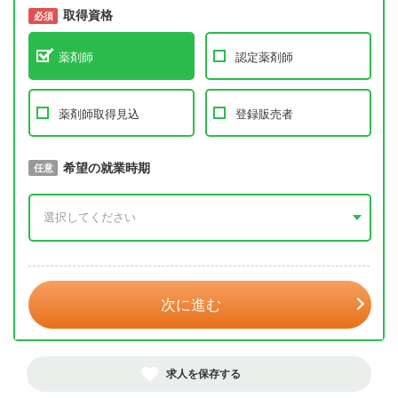
取得資格
必須
必須
薬剤師
認定薬剤師
薬剤師取得見込
登録販売者
取得予定年
希望の就業時期
必須
任意
年 3月
次に進む
求人を保存する