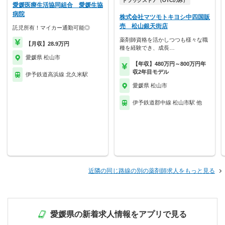
ドラッグストア（OTCのみ）
愛媛医療生活協同組合 愛媛生協
病院
株式会社マツモトキヨシ中四国販
売 松山銀天街店
託児所有！マイカー通勤可能◎
薬剤師資格を活かしつつも様々な職
【月収】28.9万円
種を経験でき、成長…
愛媛県 松山市
【年収】480万円～800万円年
収2年目モデル
伊予鉄道高浜線 北久米駅
愛媛県 松山市
伊予鉄道郡中線 松山市駅 他
近隣の同じ路線の別の薬剤師求人をもっと見る
愛媛県の新着求人情報をアプリで見る