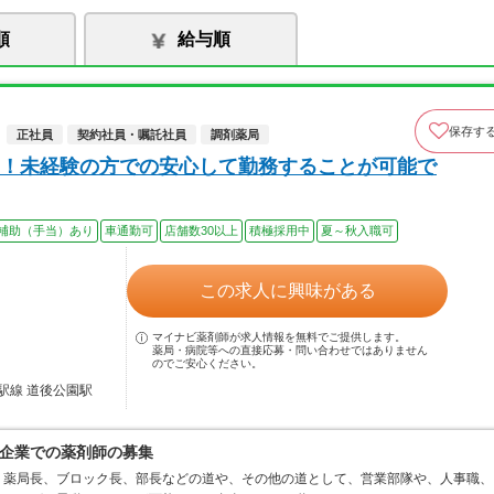
順
給与順
保存す
正社員
契約社員・嘱託社員
調剤薬局
！未経験の方での安心して勤務することが可能で
補助（手当）あり
車通勤可
店舗数30以上
積極採用中
夏～秋入職可
この求人に興味がある
マイナビ薬剤師が求人情報を無料でご提供します。
薬局・病院等への直接応募・問い合わせではありません
のでご安心ください。
駅線 道後公園駅
企業での薬剤師の募集
、薬局長、ブロック長、部長などの道や、その他の道として、営業部隊や、人事職、