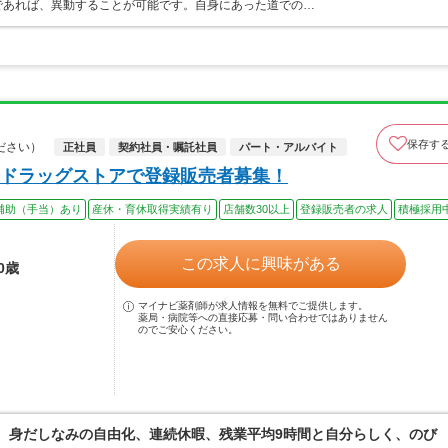
であれば、異動することが可能です。自身にあった道での…
保存す
ださい）
正社員
契約社員・嘱託社員
パート・アルバイト
ドラッグストアで登録販売者募集！
補助（手当）あり
産休・育休取得実績有り
店舗数30以上
登録販売者の求人
積極採用
この求人に興味がある
0歳
マイナビ薬剤師が求人情報を無料でご提供します。
薬局・病院等への直接応募・問い合わせではありません
のでご安心ください。
境。身だしなみの自由化、連続休暇、残業平均9時間と自分らしく、のび