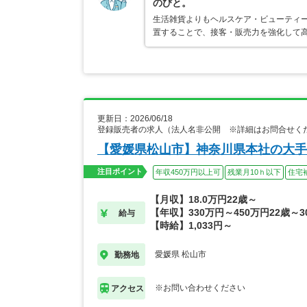
のびと。
生活雑貨よりもヘルスケア・ビューティ
置することで、接客・販売力を強化して
更新日：2026/06/18
登録販売者の求人（法人名非公開 ※詳細はお問合せく
【愛媛県松山市】神奈川県本社の大手
注目ポイント
年収450万円以上可
残業月10ｈ以下
住宅
【月収】18.0万円22歳～
【年収】330万円～450万円22歳～3
給与
【時給】1,033円～
愛媛県 松山市
勤務地
※お問い合わせください
アクセス