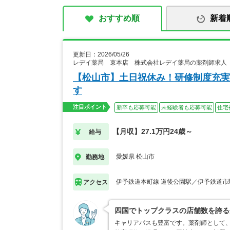
おすすめ順
新着
更新日：2026/05/26
レデイ薬局 束本店 株式会社レデイ薬局の薬剤師求人
【松山市】土日祝休み！研修制度充実
す
注目ポイント
新卒も応募可能
未経験者も応募可能
住宅
【月収】27.1万円24歳～
給与
愛媛県 松山市
勤務地
伊予鉄道本町線 道後公園駅／伊予鉄道市
アクセス
四国でトップクラスの店舗数を誇る
キャリアパスも豊富です。薬剤師として