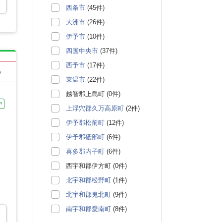
西条市
(45件)
大洲市
(26件)
伊予市
(10件)
四国中央市
(37件)
西予市
(17件)
る
東温市
(22件)
越智郡上島町 (0件)
中
上浮穴郡久万高原町
(2件)
伊予郡松前町
(12件)
伊予郡砥部町
(6件)
喜多郡内子町
(6件)
西宇和郡伊方町 (0件)
北宇和郡松野町
(1件)
北宇和郡鬼北町
(9件)
南宇和郡愛南町
(8件)