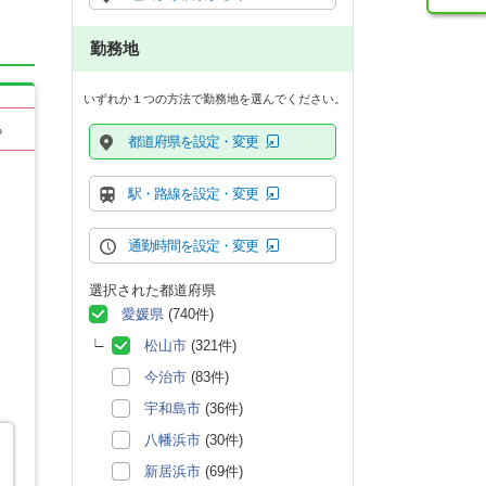
勤務地
いずれか１つの方法で勤務地を選んでください。
る
都道府県を設定・変更
駅・路線を設定・変更
通勤時間を設定・変更
選択された都道府県
愛媛県
(740件)
松山市
(321件)
今治市
(83件)
宇和島市
(36件)
八幡浜市
(30件)
新居浜市
(69件)