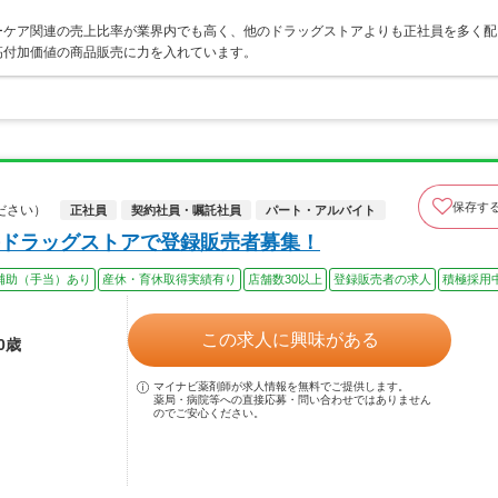
ーケア関連の売上比率が業界内でも高く、他のドラッグストアよりも正社員を多く配
高付加価値の商品販売に力を入れています。
保存す
ださい）
正社員
契約社員・嘱託社員
パート・アルバイト
ドラッグストアで登録販売者募集！
補助（手当）あり
産休・育休取得実績有り
店舗数30以上
登録販売者の求人
積極採用
この求人に興味がある
0歳
マイナビ薬剤師が求人情報を無料でご提供します。
薬局・病院等への直接応募・問い合わせではありません
のでご安心ください。