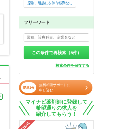
原則、引越しを伴う転勤なし
フリーワード
この条件で再検索（
5
件）
検索条件を保存する
る
無料転職サポートに
簡単1分
申し込む
中
マイナビ薬剤師に登録して
希望通りの求人を
紹介してもらう！
STEP1