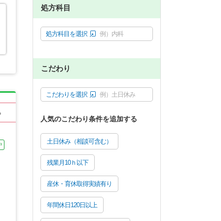
処方科目
処方科目を選択
例）内科
こだわり
こだわりを選択
例）土日休み
る
人気のこだわり条件を追加する
土日休み（相談可含む）
中
残業月10ｈ以下
産休・育休取得実績有り
年間休日120日以上