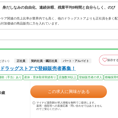
境。身だしなみの自由化、連続休暇、残業平均9時間と自分らしく、のび
ーケア関連の売上比率が業界内でも高く、他のドラッグストアよりも正社員を多く配
高付加価値の商品販売に力を入れています。
保存す
ださい）
正社員
契約社員・嘱託社員
パート・アルバイト
ドラッグストアで登録販売者募集！
補助（手当）あり
産休・育休取得実績有り
店舗数30以上
登録販売者の求人
積極採用
この求人に興味がある
0歳
マイナビ薬剤師が求人情報を無料でご提供します。
薬局・病院等への直接応募・問い合わせではありません
のでご安心ください。