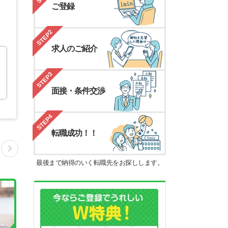
ご登録
STEP2
求人のご紹介
STEP3
面接・条件交渉
STEP4
転職成功！！
最後まで納得のいく転職先をお探しします。