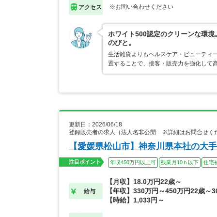
※お問い合わせください
アクセス
ホワイト500認定のクリーンな環
のびと。
生活雑貨よりもヘルスケア・ビューティ
置することで、接客・販売力を強化して
更新日：2026/06/18
登録販売者の求人（法人名非公開 ※詳細はお問合せく
【愛媛県松山市】神奈川県本社の大手
注目ポイント
年収450万円以上可
残業月10ｈ以下
住宅
【月収】18.0万円22歳～
【年収】330万円～450万円22歳～3
給与
【時給】1,033円～