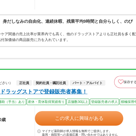
境。身だしなみの自由化、連続休暇、残業平均9時間と自分らしく、のび
ーケア関連の売上比率が業界内でも高く、他のドラッグストアよりも正社員を多く配
高付加価値の商品販売に力を入れています。
保存す
ださい）
正社員
契約社員・嘱託社員
パート・アルバイト
ドラッグストアで登録販売者募集！
補助（手当）あり
産休・育休取得実績有り
店舗数30以上
登録販売者の求人
積極採用
この求人に興味がある
0歳
マイナビ薬剤師が求人情報を無料でご提供します。
薬局・病院等への直接応募・問い合わせではありません