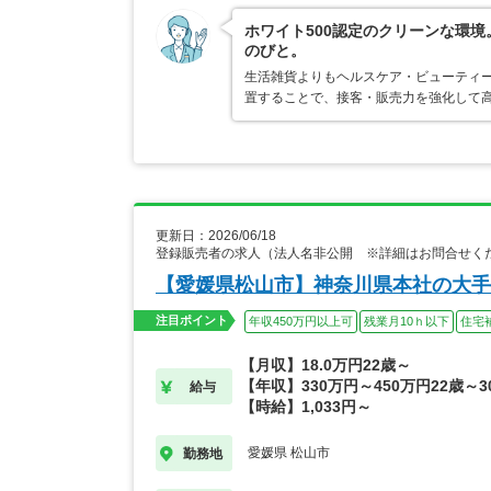
ホワイト500認定のクリーンな環
のびと。
生活雑貨よりもヘルスケア・ビューティ
置することで、接客・販売力を強化して
更新日：2026/06/18
登録販売者の求人（法人名非公開 ※詳細はお問合せく
【愛媛県松山市】神奈川県本社の大手
注目ポイント
年収450万円以上可
残業月10ｈ以下
住宅
【月収】18.0万円22歳～
【年収】330万円～450万円22歳～3
給与
【時給】1,033円～
愛媛県 松山市
勤務地