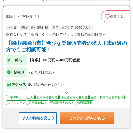
更新日：2026年7月31日
保存する
正社員
契約社員・嘱託社員
ドラッグストア（OTCのみ）
株式会社レデイ薬局 くすりのレデイ／大安寺店の薬剤師求人
【岡山県岡山市】希少な登録販売者の求人！未経験の
方でもご相談可能！
給与
【年収】300万円～400万円程度
勤務地
岡山県 岡山市北区
アクセス
※お問い合わせください
年収400万円以上可
新卒も応募可能
未経験者も応募可能
産休・育休取得実績有り
スキルアップ
店舗数30以上
登録販売者の求人
積極採用中
求人の詳細を見る
この求人に興味がある