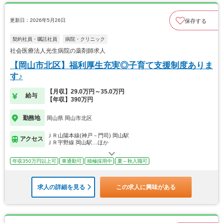
更新日：2026年5月26日
保存する
契約社員・嘱託社員
病院・クリニック
社会医療法人光生病院の薬剤師求人
【岡山市北区】福利厚生充実◎子育て支援制度ありま
す♪
【月収】29.0万円～35.0万円
給与
【年収】390万円
勤務地
岡山県 岡山市北区
ＪＲ山陽本線(神戸－門司) 岡山駅
アクセス
ＪＲ宇野線 岡山駅…ほか
年収350万円以上可
車通勤可
積極採用中
夏～秋入職可
求人の詳細を見る
この求人に興味がある