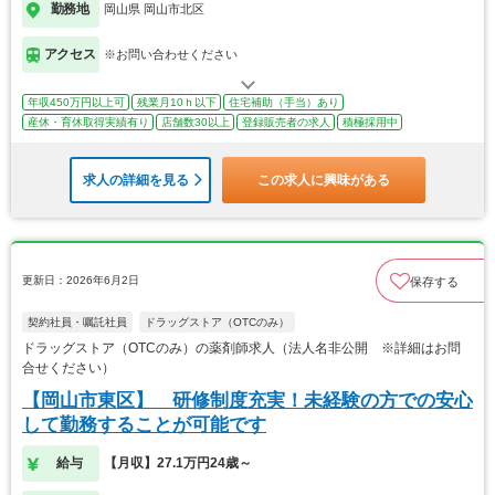
勤務地
岡山県 岡山市北区
アクセス
※お問い合わせください
年収450万円以上可
残業月10ｈ以下
住宅補助（手当）あり
産休・育休取得実績有り
店舗数30以上
登録販売者の求人
積極採用中
求人の詳細を見る
この求人に興味がある
更新日：2026年6月2日
保存する
契約社員・嘱託社員
ドラッグストア（OTCのみ）
ドラッグストア（OTCのみ）の薬剤師求人（法人名非公開 ※詳細はお問
合せください）
【岡山市東区】 研修制度充実！未経験の方での安心
して勤務することが可能です
給与
【月収】27.1万円24歳～