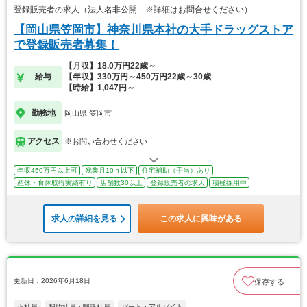
登録販売者の求人（法人名非公開 ※詳細はお問合せください）
【岡山県笠岡市】神奈川県本社の大手ドラッグストア
で登録販売者募集！
【月収】18.0万円22歳～
給与
【年収】330万円～450万円22歳～30歳
【時給】1,047円～
勤務地
岡山県 笠岡市
アクセス
※お問い合わせください
年収450万円以上可
残業月10ｈ以下
住宅補助（手当）あり
産休・育休取得実績有り
店舗数30以上
登録販売者の求人
積極採用中
求人の詳細を見る
この求人に興味がある
更新日：2026年6月18日
保存する
正社員
契約社員・嘱託社員
パート・アルバイト