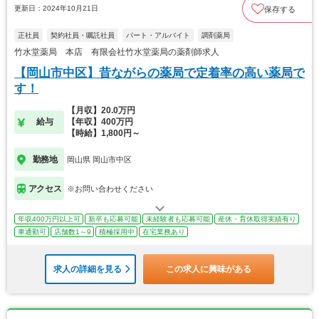
更新日：2024年10月21日
保存する
正社員
契約社員・嘱託社員
パート・アルバイト
調剤薬局
竹水堂薬局 本店 有限会社竹水堂薬局の薬剤師求人
【岡山市中区】昔ながらの薬局で定着率の高い薬局で
す！
【月収】20.0万円
給与
【年収】400万円
【時給】1,800円～
勤務地
岡山県 岡山市中区
アクセス
※お問い合わせください
年収400万円以上可
新卒も応募可能
未経験者も応募可能
産休・育休取得実績有り
車通勤可
店舗数1～9
積極採用中
在宅業務あり
求人の詳細を見る
この求人に興味がある