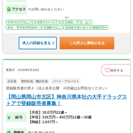
アクセス
※お問い合わせください
年収450万円以上可
残業月10ｈ以下
住宅補助（手当）あり
産休・育休取得実績有り
店舗数30以上
登録販売者の求人
積極採用中
求人の詳細を見る
この求人に興味がある
更新日：2026年6月18日
保存する
正社員
契約社員・嘱託社員
パート・アルバイト
登録販売者の求人（法人名非公開 ※詳細はお問合せください）
【岡山県岡山市北区】神奈川県本社の大手ドラッグス
トアで登録販売者募集！
【月収】18.0万円22歳～
給与
【年収】330万円～450万円22歳～30歳
【時給】1,047円～
勤務地
岡山県 岡山市北区