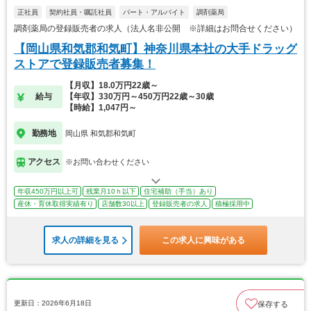
正社員
契約社員・嘱託社員
パート・アルバイト
調剤薬局
調剤薬局の登録販売者の求人（法人名非公開 ※詳細はお問合せください）
【岡山県和気郡和気町】神奈川県本社の大手ドラッグ
ストアで登録販売者募集！
【月収】18.0万円22歳～
給与
【年収】330万円～450万円22歳～30歳
【時給】1,047円～
勤務地
岡山県 和気郡和気町
アクセス
※お問い合わせください
年収450万円以上可
残業月10ｈ以下
住宅補助（手当）あり
産休・育休取得実績有り
店舗数30以上
登録販売者の求人
積極採用中
求人の詳細を見る
この求人に興味がある
更新日：2026年6月18日
保存する