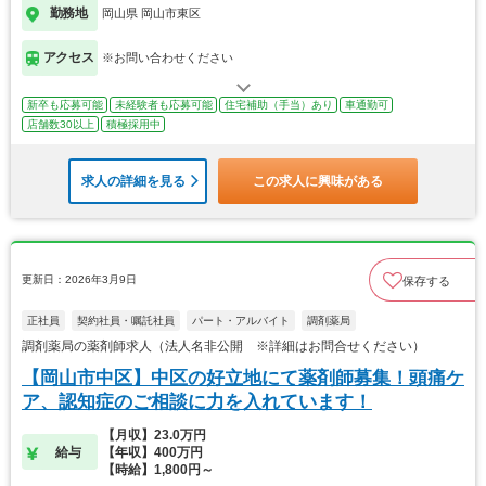
勤務地
岡山県 岡山市東区
アクセス
※お問い合わせください
新卒も応募可能
未経験者も応募可能
住宅補助（手当）あり
車通勤可
店舗数30以上
積極採用中
求人の詳細を見る
この求人に興味がある
更新日：2026年3月9日
保存する
正社員
契約社員・嘱託社員
パート・アルバイト
調剤薬局
調剤薬局の薬剤師求人（法人名非公開 ※詳細はお問合せください）
【岡山市中区】中区の好立地にて薬剤師募集！頭痛ケ
ア、認知症のご相談に力を入れています！
【月収】23.0万円
給与
【年収】400万円
【時給】1,800円～