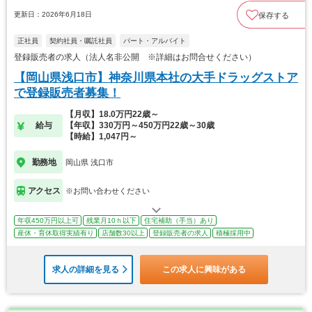
更新日：2026年6月18日
保存する
正社員
契約社員・嘱託社員
パート・アルバイト
登録販売者の求人（法人名非公開 ※詳細はお問合せください）
【岡山県浅口市】神奈川県本社の大手ドラッグストア
で登録販売者募集！
【月収】18.0万円22歳～
給与
【年収】330万円～450万円22歳～30歳
【時給】1,047円～
勤務地
岡山県 浅口市
アクセス
※お問い合わせください
年収450万円以上可
残業月10ｈ以下
住宅補助（手当）あり
産休・育休取得実績有り
店舗数30以上
登録販売者の求人
積極採用中
求人の詳細を見る
この求人に興味がある