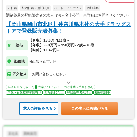
正社員
契約社員・嘱託社員
パート・アルバイト
調剤薬局
調剤薬局の登録販売者の求人（法人名非公開 ※詳細はお問合せください）
【岡山県岡山市北区】神奈川県本社の大手ドラッグス
トアで登録販売者募集！
【月収】18.0万円22歳～
給与
【年収】330万円～450万円22歳～30歳
【時給】1,047円～
勤務地
岡山県 岡山市北区
アクセス
※お問い合わせください
年収450万円以上可
残業月10ｈ以下
住宅補助（手当）あり
産休・育休取得実績有り
店舗数30以上
登録販売者の求人
積極採用中
求人の詳細を見る
この求人に興味がある