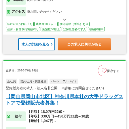
アクセス
※お問い合わせください
年収450万円以上可
残業月10ｈ以下
住宅補助（手当）あり
産休・育休取得実績有り
店舗数30以上
登録販売者の求人
積極採用中
求人の詳細を見る
この求人に興味がある
更新日：2026年6月18日
保存する
正社員
契約社員・嘱託社員
パート・アルバイト
登録販売者の求人（法人名非公開 ※詳細はお問合せください）
【岡山県岡山市北区】神奈川県本社の大手ドラッグス
トアで登録販売者募集！
【月収】18.0万円22歳～
給与
【年収】330万円～450万円22歳～30歳
【時給】1,047円～