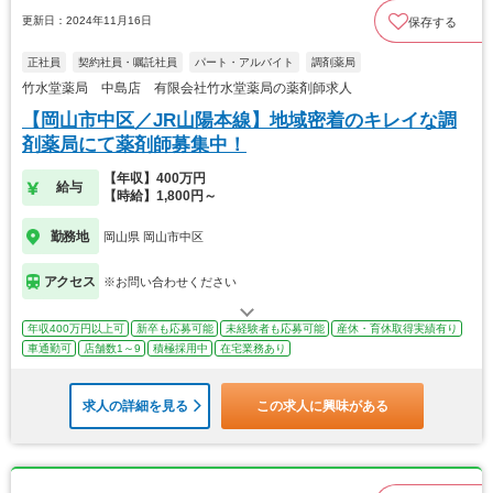
更新日：2024年11月16日
保存する
正社員
契約社員・嘱託社員
パート・アルバイト
調剤薬局
竹水堂薬局 中島店 有限会社竹水堂薬局の薬剤師求人
【岡山市中区／JR山陽本線】地域密着のキレイな調
剤薬局にて薬剤師募集中！
【年収】400万円
給与
【時給】1,800円～
勤務地
岡山県 岡山市中区
アクセス
※お問い合わせください
年収400万円以上可
新卒も応募可能
未経験者も応募可能
産休・育休取得実績有り
車通勤可
店舗数1～9
積極採用中
在宅業務あり
求人の詳細を見る
この求人に興味がある