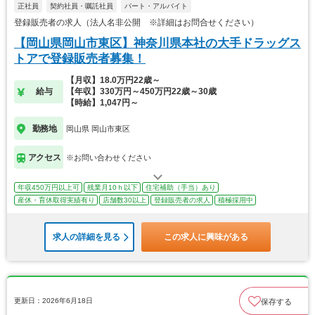
正社員
契約社員・嘱託社員
パート・アルバイト
登録販売者の求人（法人名非公開 ※詳細はお問合せください）
【岡山県岡山市東区】神奈川県本社の大手ドラッグス
トアで登録販売者募集！
【月収】18.0万円22歳～
給与
【年収】330万円～450万円22歳～30歳
【時給】1,047円～
勤務地
岡山県 岡山市東区
アクセス
※お問い合わせください
年収450万円以上可
残業月10ｈ以下
住宅補助（手当）あり
産休・育休取得実績有り
店舗数30以上
登録販売者の求人
積極採用中
求人の詳細を見る
この求人に興味がある
更新日：2026年6月18日
保存する