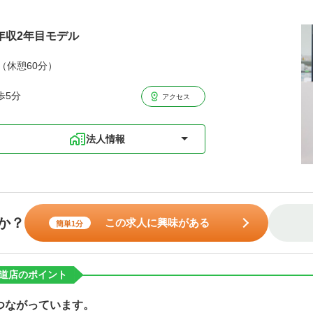
円年収2年目モデル
分（休憩60分）
歩5分
アクセス
法人情報
か？
この求人に興味がある
簡単1分
道店のポイント
つながっています。