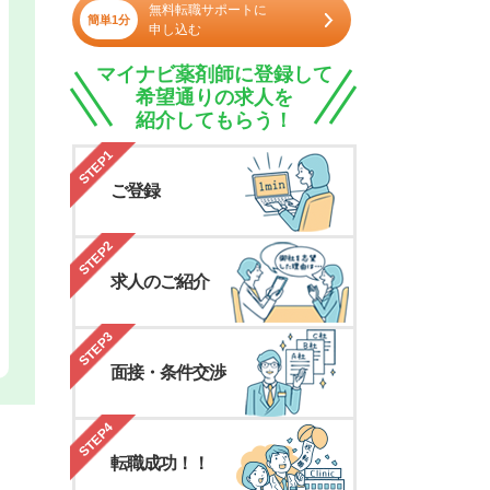
無料転職サポートに
簡単1分
申し込む
マイナビ薬剤師に登録して
希望通りの求人を
紹介してもらう！
STEP1
ご登録
STEP2
求人のご紹介
STEP3
面接・条件交渉
STEP4
転職成功！！