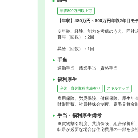
年収800万円以上可
【年収】480万円～800万円年収2年目モ
※年齢、経験、能力を考慮のうえ、同社
賞与（回数）：2回
昇給（回数）：1回
手当
通勤手当 残業手当 資格手当
福利厚生
産休・育休取得実績有り
スキルアップ
雇用保険、労災保険、健康保険、厚生年
財形貯蓄、社員持株会制度、慶弔見舞金
手当・福利厚生備考
※買物割引制度、共済保険、組合保養所、
転居が必要な場合は住宅費用の一部を会