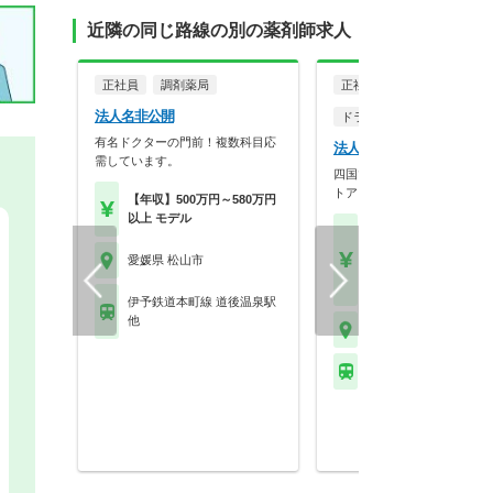
近隣の同じ路線の別の薬剤師求人
正社員
調剤薬局
正社員
法人名非公開
ドラッグストア（OTCのみ
有名ドクターの門前！複数科目応
法人名非公開
需しています。
四国での店舗数no1のドラッ
トア
【年収】500万円～580万円
以上 モデル
【月収】27.0万円位 2
30歳モデル
愛媛県 松山市
【年収】400万円～50
位 24歳～30歳
伊予鉄道本町線 道後温泉駅
他
愛媛県 松山市
伊予鉄道環状線 宮田町