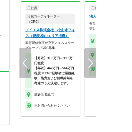
正社員
正社員
調剤薬局
法人名非公開
治験コーディネーター
（CRC）
有名ドクターの門前！複数科
需しています。
ノイエス株式会社 松山オフィ
ス（愛媛 松山エリア担当）
ビ
【年収】500万円～58
教育研修制度が充実／エムスリー
以上 モデル
グループでCRC募集…
愛媛県 松山市
【月収】31.0万円～39.3万
円程度
伊予鉄道本町線 道後温
【年収】442万円～564万円
他
程度 ※CRC経験者は業務経
験・能力および前職給与を
考慮のうえ決定します。
愛媛県 松山市
※お問い合わせください