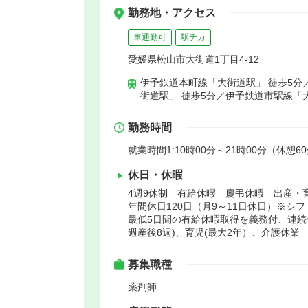
勤務地・アクセス
車通勤可
駅チカ
愛媛県松山市大街道1丁目4-12
伊予鉄道本町線「大街道駅」 徒歩5分
街道駅」 徒歩5分／伊予鉄道市駅線「
勤務時間
就業時間1:10時00分～21時00分（休憩6
休日・休暇
4週9休制 有給休暇 慶弔休暇 出産・
年間休日120日（月9～11日休日）※シ
最低5日間の有給休暇取得を義務付、連続休
週産後8週)、育児(最大2年）、介護休業
募集職種
薬剤師