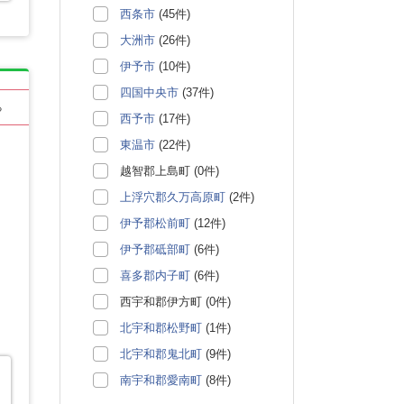
西条市
(45件)
大洲市
(26件)
伊予市
(10件)
四国中央市
(37件)
る
西予市
(17件)
東温市
(22件)
越智郡上島町 (0件)
上浮穴郡久万高原町
(2件)
伊予郡松前町
(12件)
伊予郡砥部町
(6件)
喜多郡内子町
(6件)
西宇和郡伊方町 (0件)
北宇和郡松野町
(1件)
北宇和郡鬼北町
(9件)
南宇和郡愛南町
(8件)