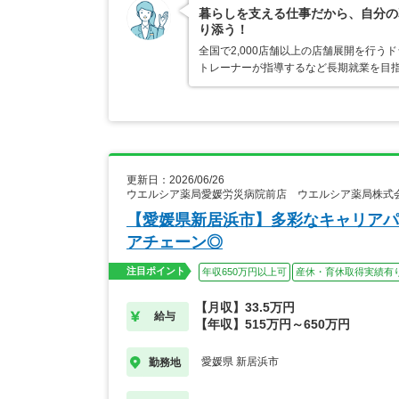
暮らしを支える仕事だから、自分の
り添う！
全国で2,000店舗以上の店舗展開を行
トレーナーが指導するなど長期就業を目指
更新日：2026/06/26
ウエルシア薬局愛媛労災病院前店 ウエルシア薬局株式
【愛媛県新居浜市】多彩なキャリアパ
アチェーン◎
注目ポイント
年収650万円以上可
産休・育休取得実績有
【月収】33.5万円
給与
【年収】515万円～650万円
愛媛県 新居浜市
勤務地