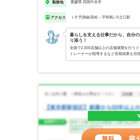
愛媛県 四国中央市
勤務地
ＪＲ予讃線(高松－宇和島) 川之江駅
アクセス
暮らしを支える仕事だから、自分の
り添う！
全国で2,000店舗以上の店舗展開を行
トレーナーが指導するなど長期就業を目指