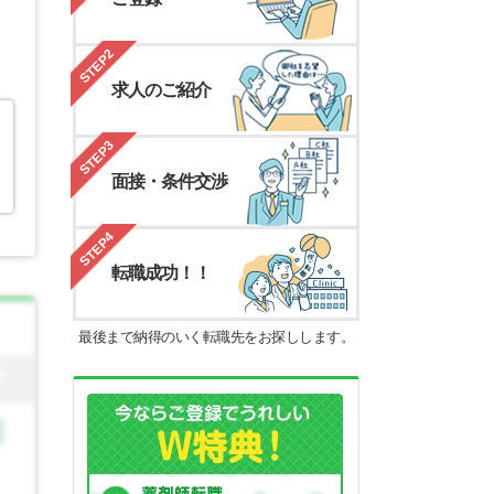
STEP2
求人のご紹介
STEP3
面接・条件交渉
STEP4
転職成功！！
最後まで納得のいく転職先をお探しします。