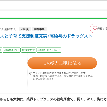
保存す
の薬剤師求人
正社員
調剤薬局
スと子育て支援制度充実♪高給与のドラッグスト
り
店舗数30以上
積極採用中
年間休日120日以上
この求人に興味がある
マイナビ薬剤師が求人情報を無料でご提供します。
薬局・病院等への直接応募・問い合わせではありません
のでご安心ください。
暮らしも大切に。業界トップクラスの福利厚生で、長く、深く、街に寄