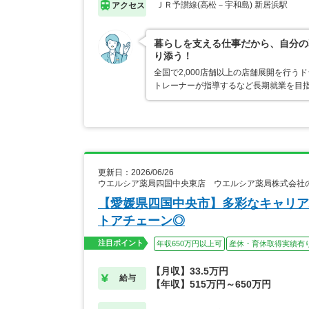
ＪＲ予讃線(高松－宇和島) 新居浜駅
アクセス
暮らしを支える仕事だから、自分の
り添う！
全国で2,000店舗以上の店舗展開を行
トレーナーが指導するなど長期就業を目指
更新日：2026/06/26
ウエルシア薬局四国中央東店 ウエルシア薬局株式会社
【愛媛県四国中央市】多彩なキャリア
トアチェーン◎
注目ポイント
年収650万円以上可
産休・育休取得実績有
【月収】33.5万円
給与
【年収】515万円～650万円