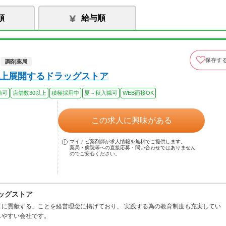
順
給与順
保存す
調剤薬局
以上展開するドラッグストア
勤可
店舗数30以上
積極採用中
夏～秋入職可
WEB面接OK
この求人に興味がある
マイナビ薬剤師が求人情報を無料でご提供します。
薬局・病院等への直接応募・問い合わせではありません
のでご安心ください。
ッグストア
に貢献する」ことを経営理念に掲げており、 実践する為の教育制度も充実してい
しやすい会社です。