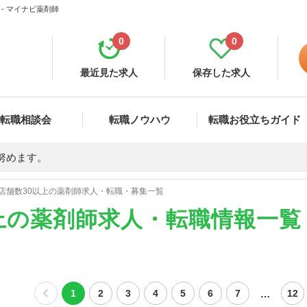
- マイナビ薬剤師
0
0
最近見た求人
保存した求人
転職相談会
転職ノウハウ
転職お役立ちガイド
努めます。
店舗数30以上の薬剤師求人・転職・募集一覧
上の薬剤師求人・転職情報一覧
…
1
2
3
4
5
6
7
12