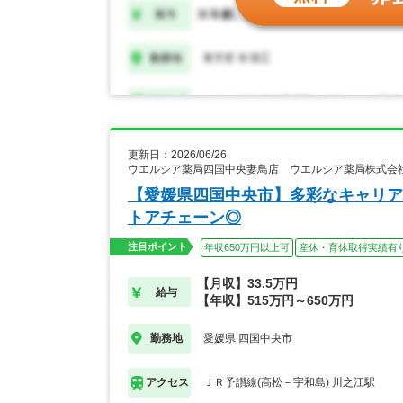
更新日：2026/06/26
ウエルシア薬局四国中央妻鳥店 ウエルシア薬局株式会
【愛媛県四国中央市】多彩なキャリア
トアチェーン◎
注目ポイント
年収650万円以上可
産休・育休取得実績有
【月収】33.5万円
給与
【年収】515万円～650万円
愛媛県 四国中央市
勤務地
ＪＲ予讃線(高松－宇和島) 川之江駅
アクセス