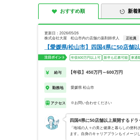
おすすめ順
新着
更新日：2026/05/26
株式会社大屋 松山市内の店舗の薬剤師求人
正社員
【愛媛県/松山市】四国4県に50店舗
注目ポイント
年収600万円以上可
新卒も応募可能
車通
【年収】450万円～600万円
給与
愛媛県 松山市
勤務地
※お問い合わせください
アクセス
四国4県に50店舗以上展開するドラ
「地域の人々の美と健康と暮らしの便利さ
ます。自身のキャリアプランもイメージ