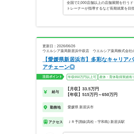
全国で2,000店舗以上の店舗展開を行
トレーナーが指導するなど長期就業を目指
更新日：2026/06/26
ウエルシア薬局新居浜中萩店 ウエルシア薬局株式会社
【愛媛県新居浜市】多彩なキャリアパ
アチェーン◎
注目ポイント
年収650万円以上可
産休・育休取得実績有
【月収】33.5万円
給与
【年収】515万円～650万円
愛媛県 新居浜市
勤務地
ＪＲ予讃線(高松－宇和島) 新居浜駅
アクセス