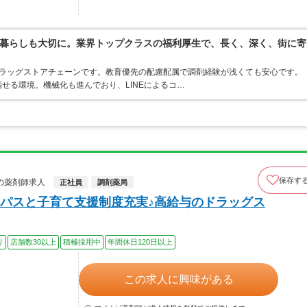
暮らしも大切に。業界トップクラスの福利厚生で、長く、深く、街に寄
うドラッグストアチェーンです。教育優先の配慮配属で調剤経験が浅くても安心です。
せる環境。機械化も進んでおり、LINEによるコ…
保存す
の薬剤師求人
正社員
調剤薬局
パスと子育て支援制度充実♪高給与のドラッグス
り
店舗数30以上
積極採用中
年間休日120日以上
この求人に興味がある