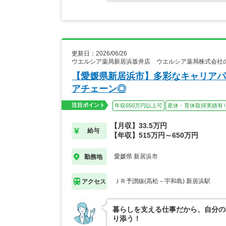
更新日：2026/06/26
ウエルシア薬局新居浜坂井店 ウエルシア薬局株式会社
【愛媛県新居浜市】多彩なキャリアパ
アチェーン◎
注目ポイント
年収650万円以上可
産休・育休取得実績有
【月収】33.5万円
給与
【年収】515万円～650万円
愛媛県 新居浜市
勤務地
ＪＲ予讃線(高松－宇和島) 新居浜駅
アクセス
暮らしを支える仕事だから、自分の
り添う！