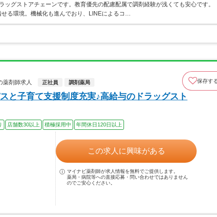
うドラッグストアチェーンです。教育優先の配慮配属で調剤経験が浅くても安心です。
せる環境。機械化も進んでおり、LINEによるコ…
保存す
の薬剤師求人
正社員
調剤薬局
スと子育て支援制度充実♪高給与のドラッグスト
り
店舗数30以上
積極採用中
年間休日120日以上
この求人に興味がある
マイナビ薬剤師が求人情報を無料でご提供します。
薬局・病院等への直接応募・問い合わせではありません
のでご安心ください。