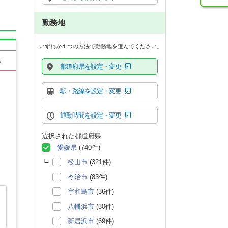
勤務地
いずれか１つの方法で勤務地を選んでください。
る
都道府県を設定・変更
駅・路線を設定・変更
通勤時間を設定・変更
選択された都道府県
愛媛県
(740件)
松山市
(321件)
今治市
(83件)
宇和島市
(36件)
八幡浜市
(30件)
新居浜市
(69件)