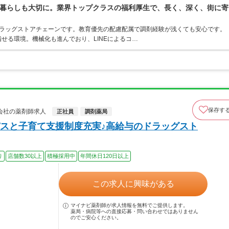
暮らしも大切に。業界トップクラスの福利厚生で、長く、深く、街に寄
うドラッグストアチェーンです。教育優先の配慮配属で調剤経験が浅くても安心です。
せる環境。機械化も進んでおり、LINEによるコ…
保存す
会社の薬剤師求人
正社員
調剤薬局
スと子育て支援制度充実♪高給与のドラッグスト
り
店舗数30以上
積極採用中
年間休日120日以上
この求人に興味がある
マイナビ薬剤師が求人情報を無料でご提供します。
薬局・病院等への直接応募・問い合わせではありません
のでご安心ください。