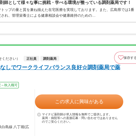
剤師として様々な事に挑戦・学べる環境が整っている調剤薬局です！
でトップの量と質を兼ね揃えた在宅医療を実現しております。また、広島県では1番
定され、管理栄養士による健康相談会や健康維持のための…
保存す
せください）
正社員
調剤薬局
なしでワークライフバランス良好☆調剤薬局で薬
夏～秋入職可
この求人に興味がある
マイナビ薬剤師が求人情報を無料でご提供します。
薬局・病院等への直接応募・問い合わせではありません
のでご安心ください。
鉄白島線 八丁堀(広