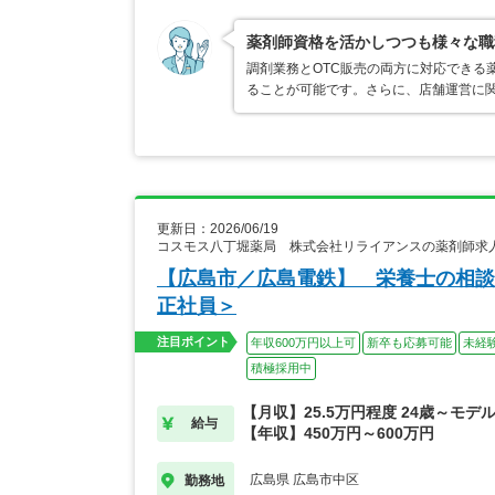
薬剤師資格を活かしつつも様々な職
調剤業務とOTC販売の両方に対応できる
ることが可能です。さらに、店舗運営に
更新日：2026/06/19
コスモス八丁堀薬局 株式会社リライアンスの薬剤師求
【広島市／広島電鉄】 栄養士の相談
正社員＞
注目ポイント
年収600万円以上可
新卒も応募可能
未経
積極採用中
【月収】25.5万円程度 24歳～モデ
給与
【年収】450万円～600万円
広島県 広島市中区
勤務地