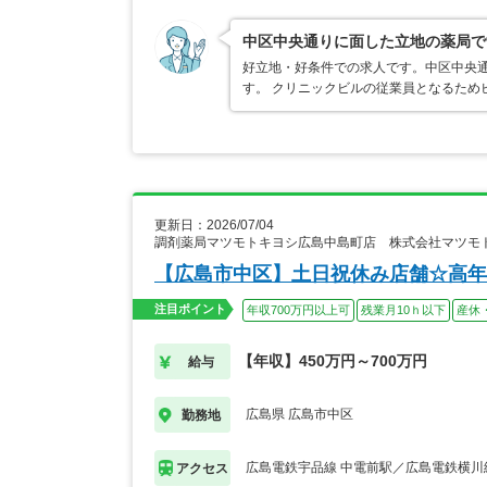
中区中央通りに面した立地の薬局で
好立地・好条件での求人です。中区中央
す。 クリニックビルの従業員となるため
更新日：2026/07/04
調剤薬局マツモトキヨシ広島中島町店 株式会社マツモ
【広島市中区】土日祝休み店舗☆高年
注目ポイント
年収700万円以上可
残業月10ｈ以下
産休
【年収】450万円～700万円
給与
広島県 広島市中区
勤務地
広島電鉄宇品線 中電前駅／広島電鉄横川
アクセス