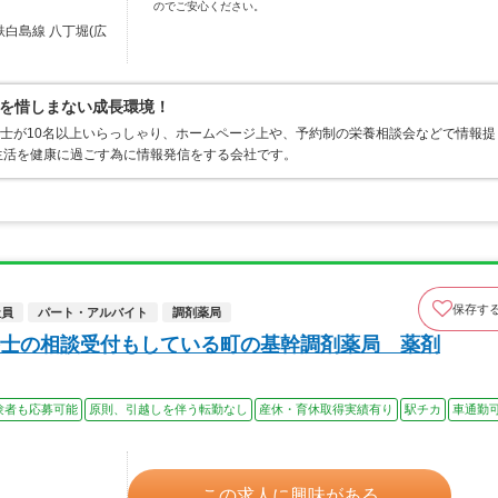
のでご安心ください。
鉄白島線 八丁堀(広
を惜しまない成長環境！
養士が10名以上いらっしゃり、ホームページ上や、予約制の栄養相談会などで情報提
生活を健康に過ごす為に情報発信をする会社です。
保存す
社員
パート・アルバイト
調剤薬局
士の相談受付もしている町の基幹調剤薬局 薬剤
験者も応募可能
原則、引越しを伴う転勤なし
産休・育休取得実績有り
駅チカ
車通勤
この求人に興味がある