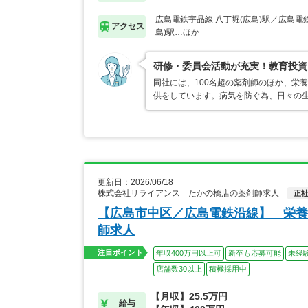
広島電鉄宇品線 八丁堀(広島)駅／広島電
アクセス
島)駅…ほか
研修・委員会活動が充実！教育投資
同社には、100名超の薬剤師のほか、栄
供をしています。病気を防ぐ為、日々の
更新日：2026/06/18
株式会社リライアンス たかの橋店の薬剤師求人
正
【広島市中区／広島電鉄沿線】 栄養
師求人
注目ポイント
年収400万円以上可
新卒も応募可能
未経
店舗数30以上
積極採用中
【月収】25.5万円
給与