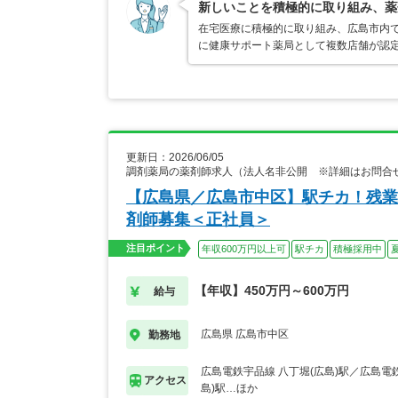
新しいことを積極的に取り組み、薬
在宅医療に積極的に取り組み、広島市内
に健康サポート薬局として複数店舗が認
更新日：2026/06/05
調剤薬局の薬剤師求人（法人名非公開 ※詳細はお問合
【広島県／広島市中区】駅チカ！残業
剤師募集＜正社員＞
注目ポイント
年収600万円以上可
駅チカ
積極採用中
【年収】450万円～600万円
給与
広島県 広島市中区
勤務地
広島電鉄宇品線 八丁堀(広島)駅／広島電
アクセス
島)駅…ほか