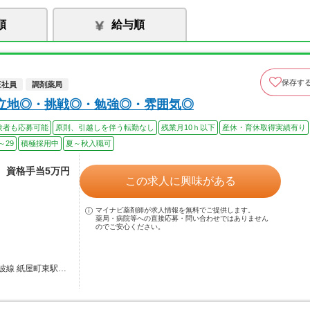
順
給与順
保存す
正社員
調剤薬局
立地◎・挑戦◎・勉強◎・雰囲気◎
験者も応募可能
原則、引越しを伴う転勤なし
残業月10ｈ以下
産休・育休取得実績有り
～29
積極採用中
夏～秋入職可
途、資格手当5万円
この求人に興味がある
マイナビ薬剤師が求人情報を無料でご提供します。
薬局・病院等への直接応募・問い合わせではありません
のでご安心ください。
波線 紙屋町東駅…