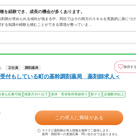
種を経験でき、成長の機会が多くあります。
薬剤師が求められる傾向が強まる中、同社ではその両方のスキルを実践的に身につけ
関する知識や経験も積むことができる環境が整っていま…
保存す
人
正社員
調剤薬局
受付もしている町の基幹調剤薬局 薬剤師求人＜
験者も応募可能
残業月10ｈ以下
産休・育休取得実績有り
駅チカ
店舗数30以上
ル
この求人に興味がある
マイナビ薬剤師が求人情報を無料でご提供します。
薬局・病院等への直接応募・問い合わせではありません