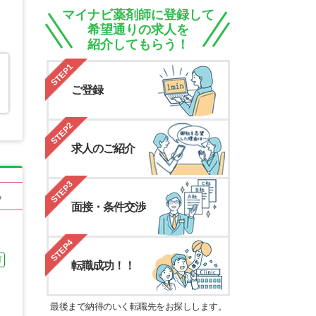
マイナビ薬剤師に登録して
希望通りの求人を
紹介してもらう！
STEP1
ご登録
STEP2
求人のご紹介
STEP3
る
面接・条件交渉
STEP4
可
転職成功！！
最後まで納得のいく転職先をお探しします。