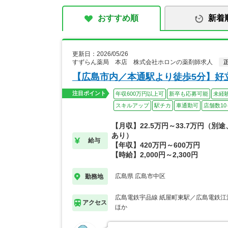
おすすめ順
新着
更新日：2026/05/26
すずらん薬局 本店 株式会社ホロンの薬剤師求人
【広島市内／本通駅より徒歩5分】好
注目ポイント
年収600万円以上可
新卒も応募可能
未経
スキルアップ
駅チカ
車通勤可
店舗数10
【月収】22.5万円～33.7万円（別
あり）
給与
【年収】420万円～600万円
【時給】2,000円～2,300円
広島県 広島市中区
勤務地
広島電鉄宇品線 紙屋町東駅／広島電鉄江
アクセス
ほか