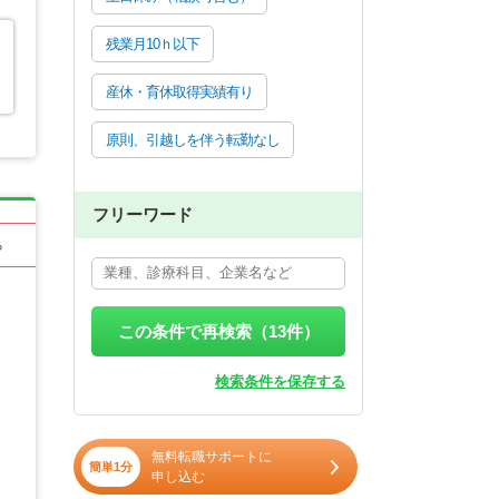
残業月10ｈ以下
産休・育休取得実績有り
原則、引越しを伴う転勤なし
フリーワード
る
この条件で再検索（
13
件）
検索条件を保存する
無料転職サポートに
簡単1分
申し込む