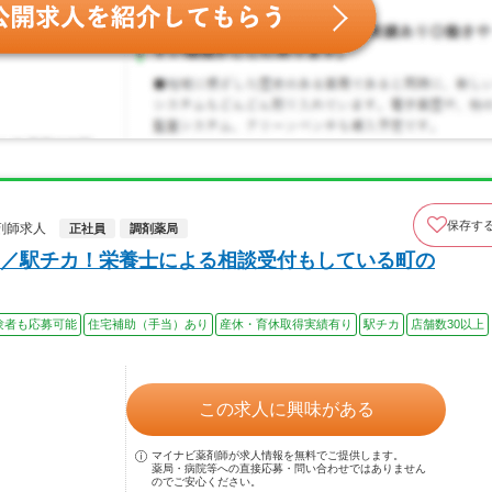
保存す
剤師求人
正社員
調剤薬局
／駅チカ！栄養士による相談受付もしている町の
験者も応募可能
住宅補助（手当）あり
産休・育休取得実績有り
駅チカ
店舗数30以上
この求人に興味がある
マイナビ薬剤師が求人情報を無料でご提供します。
薬局・病院等への直接応募・問い合わせではありません
のでご安心ください。