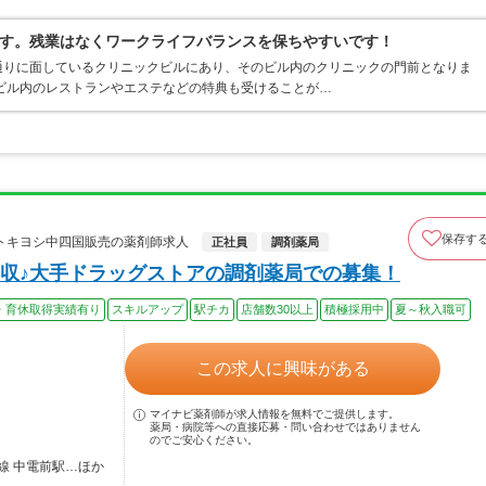
す。残業はなくワークライフバランスを保ちやすいです！
通りに面しているクリニックビルにあり、そのビル内のクリニックの門前となりま
ビル内のレストランやエステなどの特典も受けることが…
保存す
トキヨシ中四国販売の薬剤師求人
正社員
調剤薬局
収♪大手ドラッグストアの調剤薬局での募集！
・育休取得実績有り
スキルアップ
駅チカ
店舗数30以上
積極採用中
夏～秋入職可
この求人に興味がある
マイナビ薬剤師が求人情報を無料でご提供します。
薬局・病院等への直接応募・問い合わせではありません
のでご安心ください。
線 中電前駅…ほか