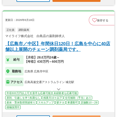
更新日：2026年6月18日
保存する
正社員
調剤薬局
マイライフ株式会社 白島店の薬剤師求人
【広島市／中区】年間休日120日！広島を中心に40店
舗以上展開のチェーン調剤薬局です。
【月収】28.0万円24歳～
給与
【年収】430万円～600万円
勤務地
広島県 広島市中区
アクセス
広島高速交通アストラムライン 城北駅
年収600万円以上可
新卒も応募可能
未経験者も応募可能
原則、引越しを伴う転勤なし
残業月10ｈ以下
住宅補助（手当）あり
産休・育休取得実績有り
スキルアップ
駅チカ
車通勤可
店舗数10～29
積極採用中