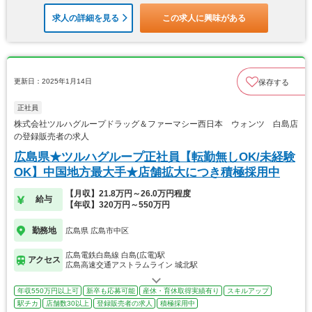
求人の詳細を見る
この求人に興味がある
更新日：2025年1月14日
保存する
正社員
株式会社ツルハグループドラッグ＆ファーマシー西日本 ウォンツ 白島店
の登録販売者の求人
広島県★ツルハグループ正社員【転勤無しOK/未経験
OK】中国地方最大手★店舗拡大につき積極採用中
【月収】21.8万円～26.0万円程度
給与
【年収】320万円～550万円
勤務地
広島県 広島市中区
広島電鉄白島線 白島(広電)駅
アクセス
広島高速交通アストラムライン 城北駅
年収550万円以上可
新卒も応募可能
産休・育休取得実績有り
スキルアップ
駅チカ
店舗数30以上
登録販売者の求人
積極採用中