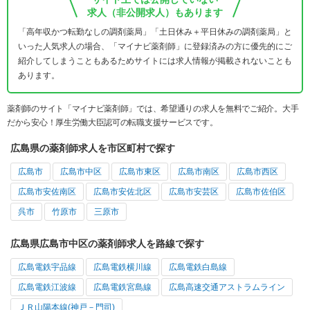
求人（非公開求人）もあります
「高年収かつ転勤なしの調剤薬局」「土日休み＋平日休みの調剤薬局」と
いった人気求人の場合、「マイナビ薬剤師」に登録済みの方に優先的にご
紹介してしまうこともあるためサイトには求人情報が掲載されないことも
あります。
薬剤師のサイト「マイナビ薬剤師」では、希望通りの求人を無料でご紹介。大手
だから安心！厚生労働大臣認可の転職支援サービスです。
広島県の薬剤師求人を市区町村で探す
広島市
広島市中区
広島市東区
広島市南区
広島市西区
広島市安佐南区
広島市安佐北区
広島市安芸区
広島市佐伯区
呉市
竹原市
三原市
広島県広島市中区の薬剤師求人を路線で探す
広島電鉄宇品線
広島電鉄横川線
広島電鉄白島線
広島電鉄江波線
広島電鉄宮島線
広島高速交通アストラムライン
ＪＲ山陽本線(神戸－門司)