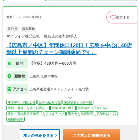
更新日：2026年6月18日
保存する
正社員
調剤薬局
マイライフ株式会社 白島店の薬剤師求人
【広島市／中区】年間休日120日！広島を中心に40店
舗以上展開のチェーン調剤薬局です。
給与
【年収】430万円～600万円
勤務地
広島県 広島市中区
アクセス
広島高速交通アストラムライン 城北駅
年収600万円以上可
新卒も応募可能
未経験者も応募可能
原則、引越しを伴う転勤なし
残業月10ｈ以下
住宅補助（手当）あり
産休・育休取得実績有り
スキルアップ
駅チカ
車通勤可
店舗数10～29
積極採用中
求人の詳細を見る
この求人に興味がある