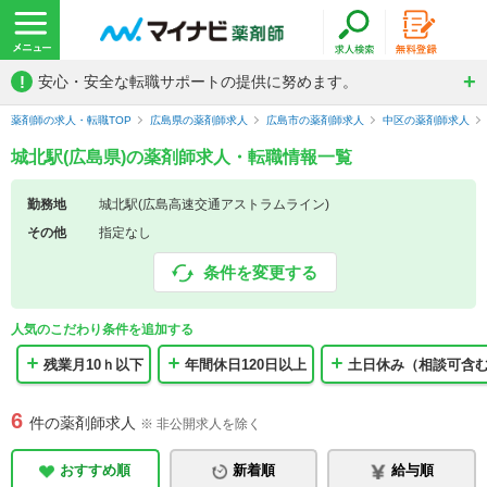
!
安心・安全な転職サポートの提供に努めます。
薬剤師の求人・転職TOP
広島県の薬剤師求人
広島市の薬剤師求人
中区の薬剤師求人
城北駅(広島県)の薬剤師求人・転職情報一覧
勤務地
城北駅(広島高速交通アストラムライン)
その他
指定なし
条件を変更する
人気のこだわり条件を追加する
残業月10ｈ以下
年間休日120日以上
土日休み（相談可含
6
件の薬剤師求人
※ 非公開求人を除く
おすすめ順
新着順
給与順