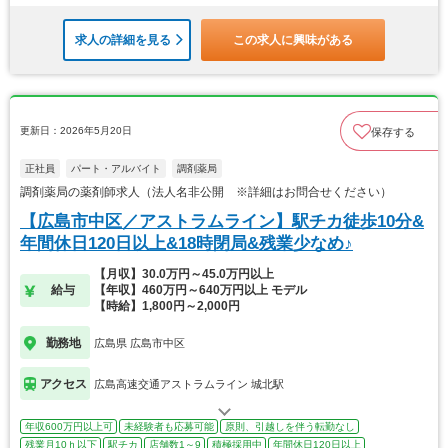
求人の詳細を見る
この求人に興味がある
更新日：2026年5月20日
保存する
正社員
パート・アルバイト
調剤薬局
調剤薬局の薬剤師求人（法人名非公開 ※詳細はお問合せください）
【広島市中区／アストラムライン】駅チカ徒歩10分&
年間休日120日以上&18時閉局&残業少なめ♪
【月収】30.0万円～45.0万円以上
給与
【年収】460万円～640万円以上 モデル
【時給】1,800円～2,000円
勤務地
広島県 広島市中区
アクセス
広島高速交通アストラムライン 城北駅
年収600万円以上可
未経験者も応募可能
原則、引越しを伴う転勤なし
残業月10ｈ以下
駅チカ
店舗数1～9
積極採用中
年間休日120日以上