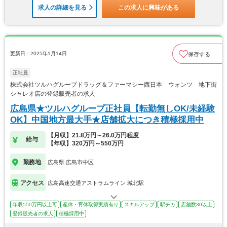
求人の詳細を見る
この求人に興味がある
更新日：2025年1月14日
保存する
正社員
株式会社ツルハグループドラッグ＆ファーマシー西日本 ウォンツ 地下街
シャレオ店の登録販売者の求人
広島県★ツルハグループ正社員【転勤無しOK/未経験
OK】中国地方最大手★店舗拡大につき積極採用中
【月収】21.8万円～26.0万円程度
給与
【年収】320万円～550万円
勤務地
広島県 広島市中区
アクセス
広島高速交通アストラムライン 城北駅
年収550万円以上可
産休・育休取得実績有り
スキルアップ
駅チカ
店舗数30以上
登録販売者の求人
積極採用中