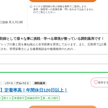
マイナビ薬剤師が求人情報を無料でご提供します。
薬局・病院等への直接応募・問い合わせではありません
のでご安心ください。
江波線 舟入川口町
剤師として様々な事に挑戦・学べる環境が整っている調剤薬局です！
でトップの量と質を兼ね揃えた在宅医療を実現しております。また、広島県では1番
定され、管理栄養士による健康相談会や健康維持のための…
保存す
パート・アルバイト
調剤薬局
】定着率高！年間休日120日以上！
り
駅チカ
車通勤可
積極採用中
夏～秋入職可