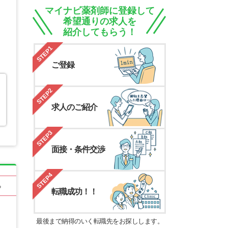
マイナビ薬剤師に登録して
希望通りの求人を
紹介してもらう！
STEP1
ご登録
STEP2
求人のご紹介
STEP3
面接・条件交渉
STEP4
る
転職成功！！
最後まで納得のいく転職先をお探しします。