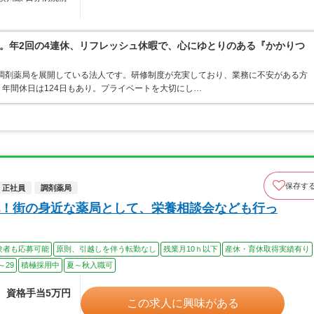
。年2回の4連休、リフレッシュ休暇で、心にゆとりのある『かかりつ
・調剤薬局を展開している法人です。研修制度が充実しており、業務に不安がある方
年間休日は124日もあり。プライベートを大切にし…
保存す
正社員
調剤薬局
！街の身近な薬局として、栄養相談会なども行っ
験者も応募可能
原則、引越しを伴う転勤なし
残業月10ｈ以下
産休・育休取得実績有り
～29
積極採用中
夏～秋入職可
途、資格手当5万円
この求人に興味がある