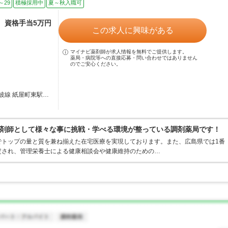
～29
積極採用中
夏～秋入職可
途、資格手当5万円
この求人に興味がある
マイナビ薬剤師が求人情報を無料でご提供します。
薬局・病院等への直接応募・問い合わせではありません
のでご安心ください。
波線 紙屋町東駅…
剤師として様々な事に挑戦・学べる環境が整っている調剤薬局です！
でトップの量と質を兼ね揃えた在宅医療を実現しております。また、広島県では1番
定され、管理栄養士による健康相談会や健康維持のための…