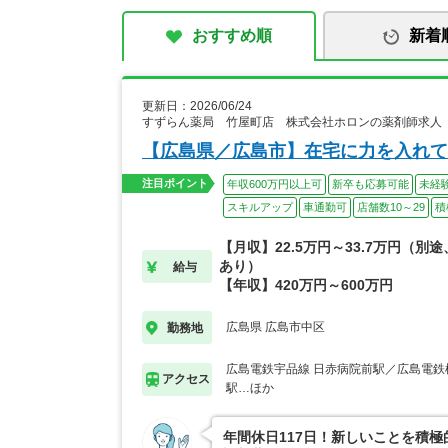
おすすめ順
新着
更新日：2026/06/24
すずらん薬局 竹屋町店 株式会社ホロンの薬剤師求人
【広島県／広島市】在宅に力を入れて
注目ポイント
年収600万円以上可
新卒も応募可能
未経
スキルアップ
車通勤可
店舗数10～29
積
【月収】22.5万円～33.7万円（別
あり）
給与
【年収】420万円～600万円
広島県 広島市中区
勤務地
広島電鉄宇品線 日赤病院前駅／広島電鉄
アクセス
駅…ほか
年間休日117日！新しいことを積