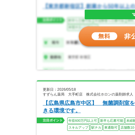
更新日：2026/05/18
すずらん薬局 大手町店 株式会社ホロンの薬剤師求人
【広島県広島市中区】 無菌調剤室を
きる環境です。
注目ポイント
年収600万円以上可
新卒も応募可能
未経
スキルアップ
駅チカ
車通勤可
店舗数10