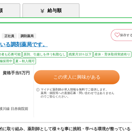
順
給与順
保存す
正社員
調剤薬局
いる調剤薬局です。
験者も応募可能
原則、引越しを伴う転勤なし
残業月10ｈ以下
産休・育休取得実績有り
極採用中
夏～秋入職可
途、資格手当5万円
この求人に興味がある
マイナビ薬剤師が求人情報を無料でご提供します。
薬局・病院等への直接応募・問い合わせではありません
のでご安心ください。
横川線 日赤病院前
極的に取り組み、薬剤師として様々な事に挑戦・学べる環境が整っている