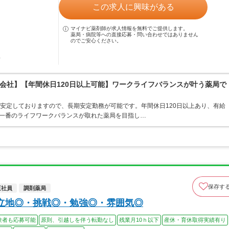
この求人に興味がある
マイナビ薬剤師が求人情報を無料でご提供します。
薬局・病院等への直接応募・問い合わせではありません
のでご安心ください。
駅
会社】【年間休日120日以上可能】ワークライフバランスが叶う薬局で
が安定しておりますので、長期安定勤務が可能です。年間休日120日以上あり、有給
で一番のライフワークバランスが取れた薬局を目指し…
保存す
正社員
調剤薬局
立地◎・挑戦◎・勉強◎・雰囲気◎
験者も応募可能
原則、引越しを伴う転勤なし
残業月10ｈ以下
産休・育休取得実績有り