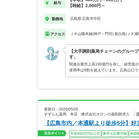
給与
【時給】2,000円～
広島県 広島市中区
勤務地
ＪＲ山陽本線(神戸－門司) 新白島(ＪＲ)
アクセス
【大手調剤薬局チェーンのグループ
す。
関連企業売上高190億円を有し、経営面
使用率は9割を超えています。広島山口
更新日：2026/05/26
すずらん薬局 本店 株式会社ホロンの薬剤師求人
【広島市内／本通駅より徒歩5分】好
注目ポイント
年収600万円以上可
新卒も応募可能
未経