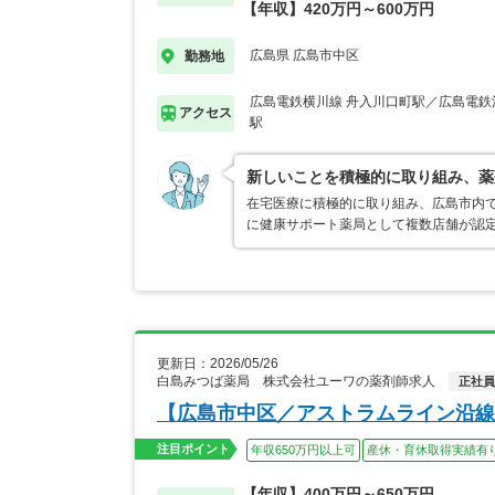
【年収】420万円～600万円
広島県 広島市中区
勤務地
広島電鉄横川線 舟入川口町駅／広島電鉄
アクセス
駅
新しいことを積極的に取り組み、薬
在宅医療に積極的に取り組み、広島市内
に健康サポート薬局として複数店舗が認
更新日：2026/05/26
白島みつば薬局 株式会社ユーワの薬剤師求人
正社員
【広島市中区／アストラムライン沿線
注目ポイント
年収650万円以上可
産休・育休取得実績有
【年収】400万円～650万円