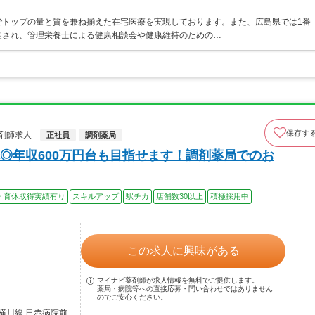
でトップの量と質を兼ね揃えた在宅医療を実現しております。また、広島県では1番
定され、管理栄養士による健康相談会や健康維持のための…
保存す
剤師求人
正社員
調剤薬局
◎年収600万円台も目指せます！調剤薬局でのお
・育休取得実績有り
スキルアップ
駅チカ
店舗数30以上
積極採用中
この求人に興味がある
マイナビ薬剤師が求人情報を無料でご提供します。
薬局・病院等への直接応募・問い合わせではありません
のでご安心ください。
横川線 日赤病院前