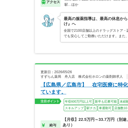
アクセス
駅…ほか
最高の服薬指導は、最高の休息から
け』へ
全国で2100店舗以上のドラッグストア
でも安心してご勤務いただけます。また、
更新日：2026/05/26
すずらん薬局 舟入店 株式会社ホロンの薬剤師求人
【広島県／広島市】 在宅医療に特化
ています。
注目ポイント
年収600万円以上可
新卒も応募可能
未経
スキルアップ
駅チカ
車通勤可
店舗数10
【月収】22.5万円～33.7万円（別
あり）
給与