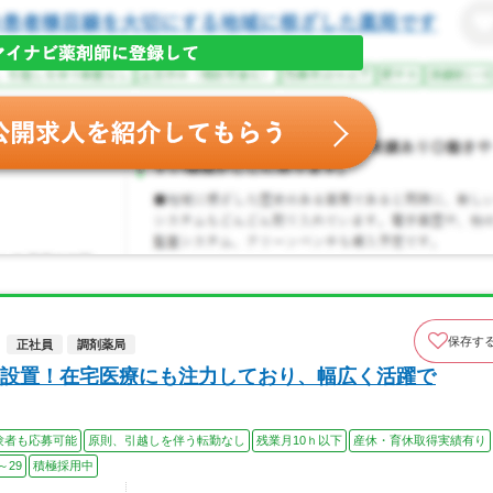
保存す
正社員
調剤薬局
設置！在宅医療にも注力しており、幅広く活躍で
験者も応募可能
原則、引越しを伴う転勤なし
残業月10ｈ以下
産休・育休取得実績有り
～29
積極採用中