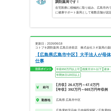
調剤薬局です！
在宅医療に積極的に取り組み、広島市内
に健康サポート薬局として複数店舗が認
更新日：2026/06/18
コトブキ調剤薬局 広島日赤前店 株式会社スギ薬局の薬
【広島県広島市中区】大手法人が母体
仕事
注目ポイント
年収650万円以上可
残業月10ｈ以下
産休
年間休日120日以上
【月収】26.0万円～47.0万円
給与
【年収】392万円～665万円年収例
広島県 広島市中区
勤務地
広島電鉄宇品線 日赤病院前駅／広島電鉄