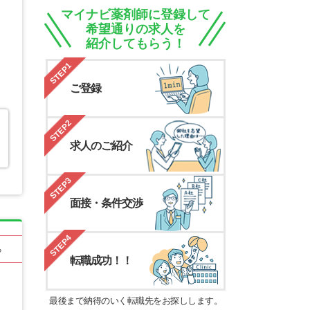
マイナビ薬剤師に登録して
希望通りの求人を
紹介してもらう！
STEP1
ご登録
STEP2
求人のご紹介
STEP3
面接・条件交渉
STEP4
る
転職成功！！
最後まで納得のいく転職先をお探しします。