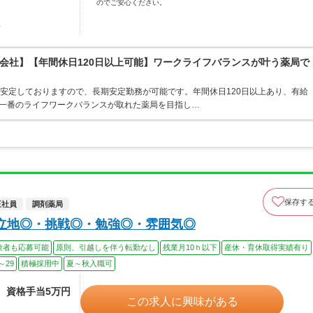
のでご安心ください。
駅
会社】【年間休日120日以上可能】ワークライフバランスが叶う薬局で
が安定しておりますので、長期安定勤務が可能です。年間休日120日以上あり、有給
で一番のライフワークバランスが取れた薬局を目指し…
保存す
正社員
調剤薬局
立地◎・挑戦◎・勉強◎・雰囲気◎
験者も応募可能
原則、引越しを伴う転勤なし
残業月10ｈ以下
産休・育休取得実績有り
～29
積極採用中
夏～秋入職可
途、資格手当5万円
この求人に興味がある