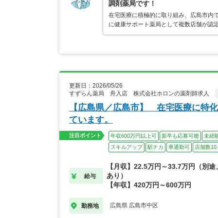
調剤薬局です！
在宅医療に積極的に取り組み、広島市内
に健康サポート薬局として複数店舗が認
更新日：2026/05/26
すずらん薬局 舟入店 株式会社ホロンの薬剤師求人
【広島県／広島市】 在宅医療に特化
ています。
注目ポイント
年収600万円以上可
新卒も応募可能
未経
スキルアップ
駅チカ
車通勤可
店舗数10
【月収】22.5万円～33.7万円（別
あり）
給与
【年収】420万円～600万円
広島県 広島市中区
勤務地