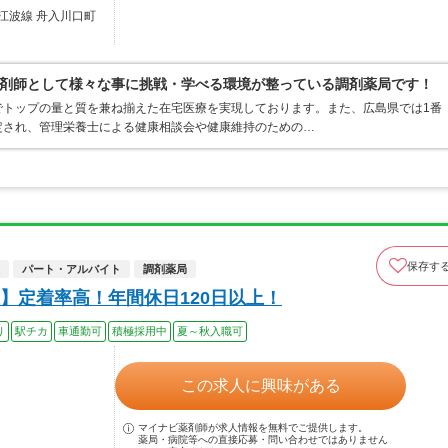
江波線 舟入川口町
剤師として様々な事に挑戦・学べる環境が整っている調剤薬局です！
でトップの量と質を兼ね揃えた在宅医療を実現しております。また、広島県では1番
定され、管理栄養士による健康相談会や健康維持のための…
保存す
パート・アルバイト
調剤薬局
】定着率高！年間休日120日以上！
り
駅チカ
車通勤可
積極採用中
夏～秋入職可
この求人に興味がある
マイナビ薬剤師が求人情報を無料でご提供します。
薬局・病院等への直接応募・問い合わせではありません