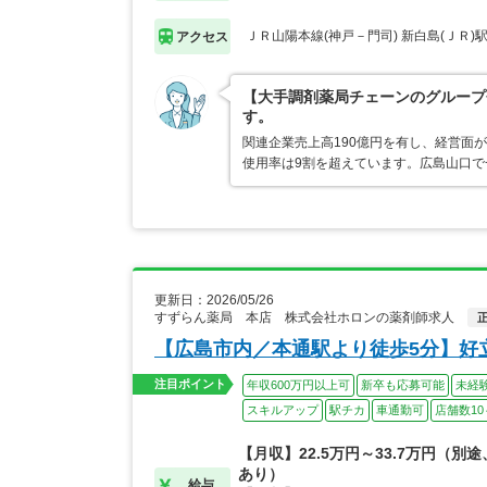
ＪＲ山陽本線(神戸－門司) 新白島(ＪＲ)
アクセス
【大手調剤薬局チェーンのグループ
す。
関連企業売上高190億円を有し、経営面
使用率は9割を超えています。広島山口
更新日：2026/05/26
すずらん薬局 本店 株式会社ホロンの薬剤師求人
【広島市内／本通駅より徒歩5分】好
注目ポイント
年収600万円以上可
新卒も応募可能
未経
スキルアップ
駅チカ
車通勤可
店舗数10
【月収】22.5万円～33.7万円（別
あり）
給与