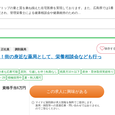
でトップの量と質を兼ね揃えた在宅医療を実現しております。また、広島県では1番
定され、管理栄養士による健康相談会や健康維持のための…
保存す
正社員
調剤薬局
！街の身近な薬局として、栄養相談会なども行っ
験者も応募可能
原則、引越しを伴う転勤なし
残業月10ｈ以下
産休・育休取得実績有り
～29
積極採用中
夏～秋入職可
途、資格手当5万円
この求人に興味がある
マイナビ薬剤師が求人情報を無料でご提供します。
薬局・病院等への直接応募・問い合わせではありません
のでご安心ください。