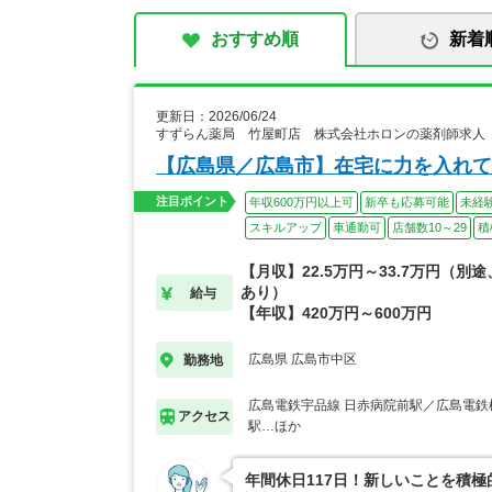
おすすめ順
新着
更新日：2026/06/24
すずらん薬局 竹屋町店 株式会社ホロンの薬剤師求人
【広島県／広島市】在宅に力を入れて
注目ポイント
年収600万円以上可
新卒も応募可能
未経
スキルアップ
車通勤可
店舗数10～29
積
【月収】22.5万円～33.7万円（別
あり）
給与
【年収】420万円～600万円
広島県 広島市中区
勤務地
広島電鉄宇品線 日赤病院前駅／広島電鉄
アクセス
駅…ほか
年間休日117日！新しいことを積