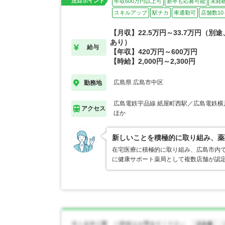
注目ポイント
年収600万円以上可
新卒も応募可能
未経
スキルアップ
駅チカ
車通勤可
店舗数10
【月収】22.5万円～33.7万円（別
あり）
給与
【年収】420万円～600万円
【時給】2,000円～2,300円
広島県 広島市中区
勤務地
広島電鉄宇品線 紙屋町西駅／広島電鉄横
アクセス
ほか
新しいことを積極的に取り組み、薬
在宅医療に積極的に取り組み、広島市内
に健康サポート薬局として複数店舗が認