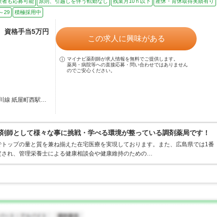
験者も応募可能
原則、引越しを伴う転勤なし
残業月10ｈ以下
産休・育休取得実績有り
～29
積極採用中
途、資格手当5万円
この求人に興味がある
マイナビ薬剤師が求人情報を無料でご提供します。
薬局・病院等への直接応募・問い合わせではありません
のでご安心ください。
川線 紙屋町西駅…
剤師として様々な事に挑戦・学べる環境が整っている調剤薬局です！
でトップの量と質を兼ね揃えた在宅医療を実現しております。また、広島県では1番
定され、管理栄養士による健康相談会や健康維持のための…