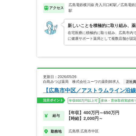
広島電鉄横川線 舟入川口町駅／広島電鉄
アクセス
駅
新しいことを積極的に取り組み、薬
在宅医療に積極的に取り組み、広島市内
に健康サポート薬局として複数店舗が認
更新日：2026/05/26
白島みつば薬局 株式会社ユーワの薬剤師求人
正社員
【広島市中区／アストラムライン沿線
注目ポイント
年収650万円以上可
産休・育休取得実績有
【年収】400万円～650万円
給与
【時給】2,000円～
広島県 広島市中区
勤務地