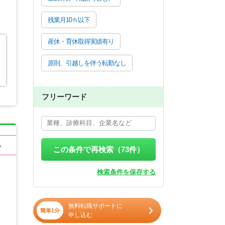
残業月10ｈ以下
産休・育休取得実績有り
原則、引越しを伴う転勤なし
フリーワード
る
この条件で再検索（
73
件）
検索条件を保存する
無料転職サポートに
簡単1分
申し込む