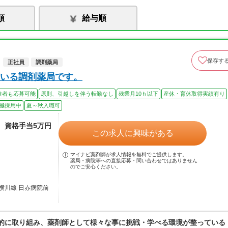
順
給与順
保存す
正社員
調剤薬局
いる調剤薬局です。
験者も応募可能
原則、引越しを伴う転勤なし
残業月10ｈ以下
産休・育休取得実績有り
極採用中
夏～秋入職可
途、資格手当5万円
この求人に興味がある
マイナビ薬剤師が求人情報を無料でご提供します。
薬局・病院等への直接応募・問い合わせではありません
のでご安心ください。
横川線 日赤病院前
極的に取り組み、薬剤師として様々な事に挑戦・学べる環境が整っている