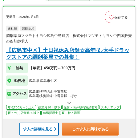
更新日：2026年7月4日
保存する
正社員
調剤薬局
調剤薬局マツモトキヨシ広島中島町店 株式会社マツモトキヨシ中四国販売
の薬剤師求人
【広島市中区】土日祝休み店舗☆高年収♪大手ドラッ
グストアの調剤薬局での募集！
給与
【年収】450万円～700万円
勤務地
広島県 広島市中区
広島電鉄宇品線 中電前駅
アクセス
広島電鉄横川線 中電前駅…ほか
年収700万円以上可
残業月10ｈ以下
産休・育休取得実績有り
スキルアップ
駅チカ
店舗数30以上
積極採用中
夏～秋入職可
求人の詳細を見る
この求人に興味がある