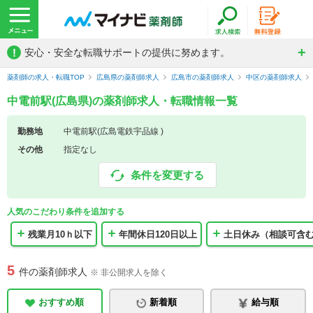
!
安心・安全な転職サポートの提供に努めます。
薬剤師の求人・転職TOP
広島県の薬剤師求人
広島市の薬剤師求人
中区の薬剤師求人
中電前駅(広島県)の薬剤師求人・転職情報一覧
勤務地
中電前駅(広島電鉄宇品線 )
その他
指定なし
条件を変更する
人気のこだわり条件を追加する
残業月10ｈ以下
年間休日120日以上
土日休み（相談可含
5
件の薬剤師求人
※ 非公開求人を除く
おすすめ順
新着順
給与順