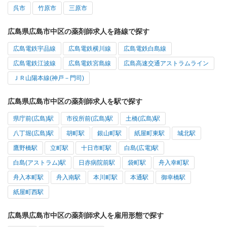
呉市
竹原市
三原市
広島県広島市中区の薬剤師求人を路線で探す
広島電鉄宇品線
広島電鉄横川線
広島電鉄白島線
広島電鉄江波線
広島電鉄宮島線
広島高速交通アストラムライン
ＪＲ山陽本線(神戸－門司)
広島県広島市中区の薬剤師求人を駅で探す
県庁前(広島)駅
市役所前(広島)駅
土橋(広島)駅
八丁堀(広島)駅
胡町駅
銀山町駅
紙屋町東駅
城北駅
鷹野橋駅
立町駅
十日市町駅
白島(広電)駅
白島(アストラム)駅
日赤病院前駅
袋町駅
舟入幸町駅
舟入本町駅
舟入南駅
本川町駅
本通駅
御幸橋駅
紙屋町西駅
広島県広島市中区の薬剤師求人を雇用形態で探す