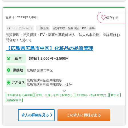
更新日：2023年11月6日
保存する
パート・アルバイト
一般企業
品質管理・品質保証・PV・薬事
品質管理・品質保証・PV・薬事の薬剤師求人（法人名非公開 ※詳細はお
問合せください）
【広島県広島市中区】化粧品の品質管理
給与
【時給】2,000円～2,500円
勤務地
広島県 広島市中区
広島電鉄宇品線 中電前駅
アクセス
広島電鉄横川線 中電前駅…ほか
未経験者も応募可能
原則、引越しを伴う転勤なし
土日休み（相談可含む）
駅チカ
積極採用中
求人の詳細を見る
この求人に興味がある