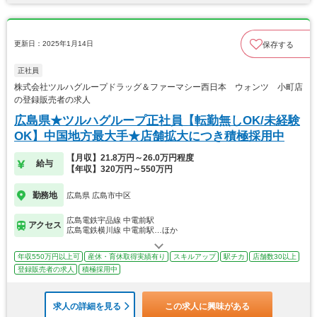
更新日：2025年1月14日
保存する
正社員
株式会社ツルハグループドラッグ＆ファーマシー西日本 ウォンツ 小町店
の登録販売者の求人
広島県★ツルハグループ正社員【転勤無しOK/未経験
OK】中国地方最大手★店舗拡大につき積極採用中
【月収】21.8万円～26.0万円程度
給与
【年収】320万円～550万円
勤務地
広島県 広島市中区
広島電鉄宇品線 中電前駅
アクセス
広島電鉄横川線 中電前駅…ほか
年収550万円以上可
産休・育休取得実績有り
スキルアップ
駅チカ
店舗数30以上
登録販売者の求人
積極採用中
求人の詳細を見る
この求人に興味がある