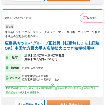
更新日：2025年1月14日
保存する
正社員
株式会社ツルハグループドラッグ＆ファーマシー西日本 ウォンツ 平和大
通り店の登録販売者の求人
広島県★ツルハグループ正社員【転勤無しOK/未経験
OK】中国地方最大手★店舗拡大につき積極採用中
【月収】21.8万円～26.0万円程度
給与
【年収】320万円～550万円
勤務地
広島県 広島市中区
広島電鉄宇品線 本通駅
アクセス
広島電鉄横川線 中電前駅…ほか
年収550万円以上可
産休・育休取得実績有り
スキルアップ
駅チカ
店舗数30以上
登録販売者の求人
積極採用中
求人の詳細を見る
この求人に興味がある