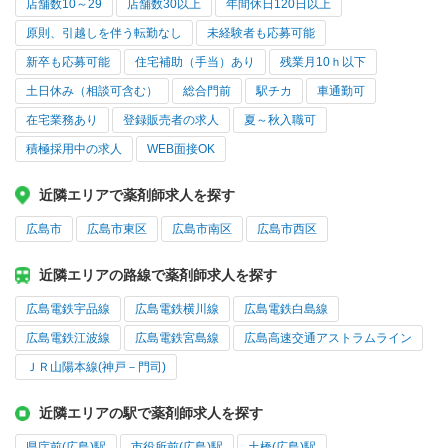
店舗数10～29
店舗数30以上
年間休日120日以上
原則、引越しを伴う転勤なし
未経験者も応募可能
新卒も応募可能
住宅補助（手当）あり
残業月10ｈ以下
土日休み（相談可含む）
総合門前
駅チカ
車通勤可
在宅業務あり
登録販売者の求人
夏～秋入職可
積極採用中の求人
WEB面接OK
近隣エリアで薬剤師求人を探す
広島市
広島市東区
広島市南区
広島市西区
近隣エリアの路線で薬剤師求人を探す
広島電鉄宇品線
広島電鉄横川線
広島電鉄白島線
広島電鉄江波線
広島電鉄宮島線
広島高速交通アストラムライン
ＪＲ山陽本線(神戸－門司)
近隣エリアの駅で薬剤師求人を探す
県庁前(広島)駅
市役所前(広島)駅
土橋(広島)駅