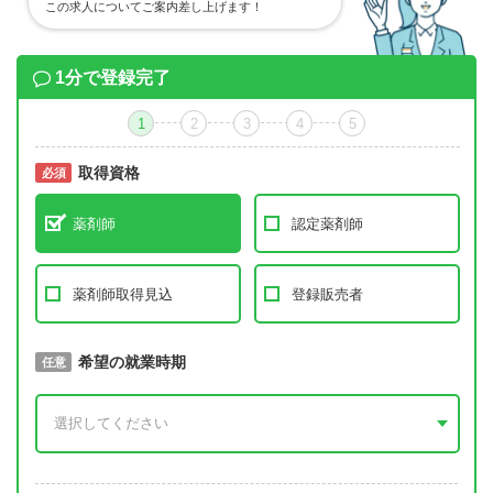
この求人についてご案内差し上げます！
1分で登録完了
1
2
3
4
5
取得資格
必須
必須
薬剤師
認定薬剤師
薬剤師取得見込
登録販売者
取得予定年
希望の就業時期
必須
任意
年 3月