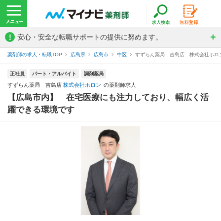
!
安心・安全な転職サポートの提供に努めます。
薬剤師の求人・転職TOP
広島県
広島市
中区
すずらん薬局 吉島店 株式会社ホロ
正社員
パート・アルバイト
調剤薬局
すずらん薬局 吉島店
株式会社ホロン
の薬剤師求人
【広島市内】 在宅医療にも注力しており、幅広く活
躍できる環境です