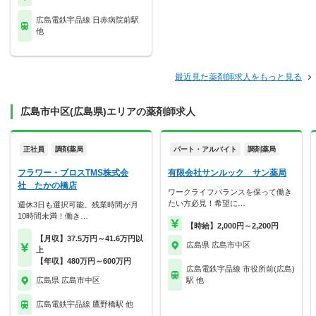
広島電鉄宇品線 日赤病院前駅
他
最近見た薬剤師求人をもっと見る
広島市中区(広島県)エリアの薬剤師求人
正社員
調剤薬局
パート・アルバイト
調剤薬局
フラワー・ブロスTMS株式会
有限会社サンルック サン薬局
社 たかの橋店
ワークライフバランスを保って働き
たい方必見！希望に…
週休3日も選択可能。残業時間が月
10時間未満！働き…
【時給】2,000円～2,200円
【月収】37.5万円～41.6万円以
広島県 広島市中区
上
【年収】480万円～600万円
広島電鉄宇品線 市役所前(広島)
広島県 広島市中区
駅 他
広島電鉄宇品線 鷹野橋駅 他