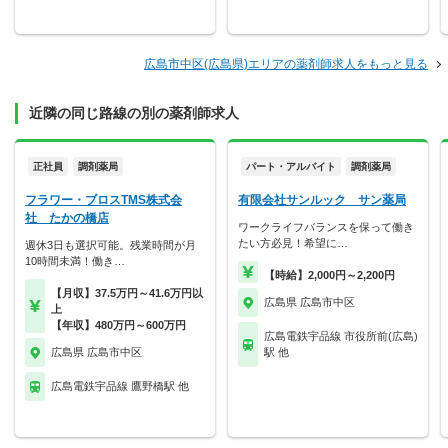
広島市中区(広島県)エリアの薬剤師求人をもっと見る
近隣の同じ路線の別の薬剤師求人
正社員
調剤薬局
パート・アルバイト
調剤薬局
フラワー・ブロスTMS株式会
有限会社サンルック サン薬局
社 たかの橋店
ワークライフバランスを保って働き
たい方必見！希望に…
週休3日も選択可能。残業時間が月
10時間未満！働き…
【時給】2,000円～2,200円
【月収】37.5万円～41.6万円以
広島県 広島市中区
上
【年収】480万円～600万円
広島電鉄宇品線 市役所前(広島)
広島県 広島市中区
駅 他
広島電鉄宇品線 鷹野橋駅 他