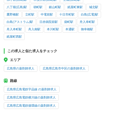
八丁堀(広島)駅
胡町駅
銀山町駅
紙屋町東駅
城北駅
鷹野橋駅
立町駅
中電前駅
十日市町駅
白島(広電)駅
白島(アストラム)駅
日赤病院前駅
袋町駅
舟入幸町駅
舟入本町駅
舟入南駅
本川町駅
本通駅
御幸橋駅
紙屋町西駅
この求人と似た求人をチェック
エリア
広島県の薬剤師求人
広島県広島市中区の薬剤師求人
路線
広島県広島電鉄宇品線 の薬剤師求人
広島県広島電鉄横川線の薬剤師求人
広島県広島電鉄循環線の薬剤師求人