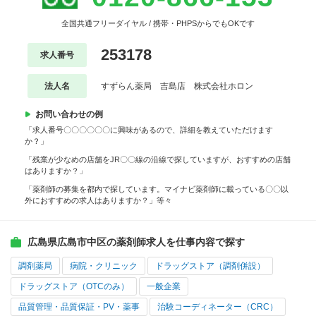
全国共通フリーダイヤル / 携帯・PHPSからでもOKです
253178
求人番号
法人名
すずらん薬局 吉島店 株式会社ホロン
お問い合わせの例
「求人番号〇〇〇〇〇〇に興味があるので、詳細を教えていただけます
か？」
「残業が少なめの店舗をJR〇〇線の沿線で探していますが、おすすめの店舗
はありますか？」
「薬剤師の募集を都内で探しています。マイナビ薬剤師に載っている〇〇以
外におすすめの求人はありますか？」等々
広島県広島市中区の薬剤師求人を仕事内容で探す
調剤薬局
病院・クリニック
ドラッグストア（調剤併設）
ドラッグストア（OTCのみ）
一般企業
品質管理・品質保証・PV・薬事
治験コーディネーター（CRC）