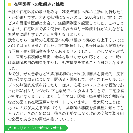
在宅医療への取組みと挑戦
当社の在宅医療の取り組みは、20数年前に医師の往診に同行したこ
とが始まりです。大きな転機になったのは、2005年2月。在宅ホス
ピスを目指す医師と出会い、無菌調剤室を設置しました。このこと
により、在宅医療で多く使われる高カロリー輸液や抗がん剤などを
無菌的に調剤することが可能となりました。
残念ながら、当時の在宅医療への取り組みは初めから上手くいった
わけではありませんでした。在宅医療における保険薬局の役割を疑
う医療・福祉関係者も少なくありませんでした。しかしながら次第
に、医師や看護師と緻密に連絡を取りながら対応することで、時に
は薬剤師独自の知見を生かし、処方提案をすることも可能となりま
した。
今では、がん患者などの疼痛緩和のため医療用麻薬を持続的に皮下
注が必要な患者について、関係者と調整して、ディスポーザルポン
プへの無菌的充填を行ったり、従来、在宅でのレンタルが困難であ
ったPCA付シリンジポンプを薬局でレンタルすることで、在宅療養
が可能となりました。また、近年では、医療・衛生材料の分割販売
などの面でも在宅医療をサポートしています。一番大切なことは、
お互いの顔が見える関係づくり、薬剤師の職能を多職種に知っても
らうこと。そのためには、待ちの姿勢ではなく攻めの姿勢で取り組
む必要があるとの実感を抱いています。
キャリアアドバイザーのレポート