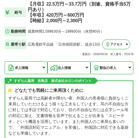
【月収】22.5万円～33.7万円（別途、資格手当5万
円あり）
給与
【年収】420万円～600万円
【時給】2,000円～2,300円
勤務時間
就業時間1:08時30分～18時00分（休憩90分）
最寄り駅
広島電鉄宇品線 「日赤病院前駅」 徒歩13分
アクセス
更新日：2026/05/18 求人番号：253178
求人情報
法人情報
類似の求人
すずらん薬局 吉島店 株式会社ホロンのポイント
どなたでも気軽にご来局頂くために
すずらん薬局では高齢者や障がい者、外国人の患者様に負担なくご
来局していただけるよう様々な工夫をしています。耳の不自由な方
に対しては手話で対応しており、目の不自由な方には点字シール等
の対応に加え、文書情報を音声で伝えることが出来る「スピーチ
オ」という機器を活用しています。また外国人のご来局も多いの
で、「外国語対応マニュアル」を常備し、外国語に対応できる薬袋
なども準備しています。